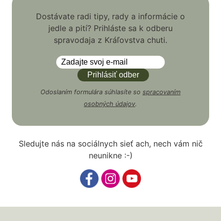
Dostávate radi tipy, rady a informácie o
jedle a pití? Prihláste sa k odberu
spravodaja z Kráľovstva chuti.
Odoslaním formulára súhlasíte so
spracovaním
osobných údajov
.
Sledujte nás na sociálnych sieť ach, nech vám nič
neunikne :-)