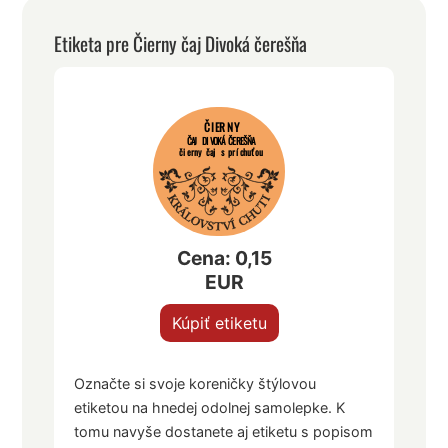
Etiketa pre Čierny čaj Divoká čerešňa
ČIERNY
ČAJ DIVOKÁ ČEREŠŇA
čierny čaj s príchuťou
Cena: 0,15
EUR
Kúpiť etiketu
Označte si svoje koreničky štýlovou
etiketou na hnedej odolnej samolepke. K
tomu navyše dostanete aj etiketu s popisom