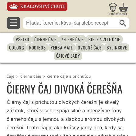
Prihlásiť
Košík
☰
VŠETKO
ČIERNE ČAJE
ZELENÉ ČAJE
BIELE A ŽLTÉ ČAJE
OOLONG
ROOIBOS
YERBA MATE
OVOCNÉ ČAJE
BYLINKOVÉ
ČAJOVÉ SADY
čaje
>
čierne čaje
>
čierne čaje s príchuťou
ČIERNY ČAJ DIVOKÁ ČEREŠŇA
Čierny čaj s príchuťou divokých čerešní je skvelý
zážitok, ktorý v sebe spája silné a intenzívne tóny
čierneho čaju s jemnou a sladkou arómou divokých
čerešní. Tento čaj je ako krásny jarný deň, kedy sa
čerešňové stromy rozkvitnú a naplnia vzduch svojou