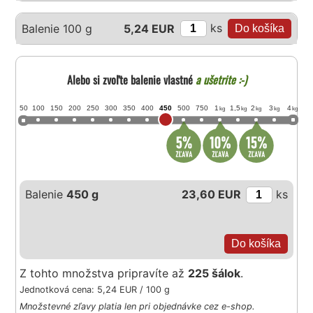
ks
Balenie 100 g
5,24 EUR
Alebo si zvoľte balenie vlastné
a ušetrite :-)
50
100
150
200
250
300
350
400
450
500
750
1
1,5
2
3
4
kg
kg
kg
kg
kg
Balenie
450 g
23,60 EUR
ks
Z tohto množstva pripravíte až
225 šálok
.
Jednotková cena: 5,24 EUR / 100 g
Množstevné zľavy platia len pri objednávke cez e-shop.