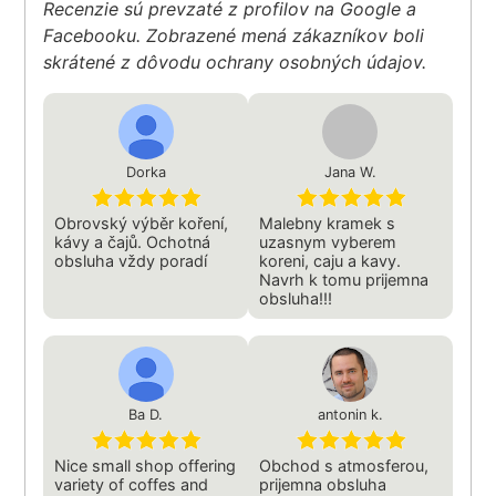
Recenzie sú prevzaté z profilov na Google a
Facebooku. Zobrazené mená zákazníkov boli
skrátené z dôvodu ochrany osobných údajov.
Dorka
Jana W.
Obrovský výběr koření,
Malebny kramek s
kávy a čajů. Ochotná
uzasnym vyberem
obsluha vždy poradí
koreni, caju a kavy.
Navrh k tomu prijemna
obsluha!!!
Ba D.
antonin k.
Nice small shop offering
Obchod s atmosferou,
variety of coffes and
prijemna obsluha