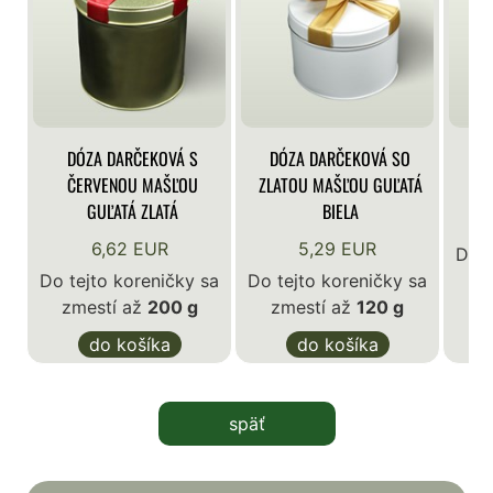
DÓZA DARČEKOVÁ S
DÓZA DARČEKOVÁ SO
DÓ
ČERVENOU MAŠĽOU
ZLATOU MAŠĽOU GUĽATÁ
GUĽATÁ ZLATÁ
BIELA
6,62 EUR
5,29 EUR
Do t
Do tejto koreničky sa
Do tejto koreničky sa
zmestí až
200 g
zmestí až
120 g
do košíka
do košíka
späť