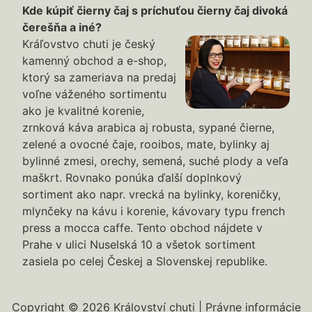
Kde kúpiť čierny čaj s príchuťou čierny čaj divoká
čerešňa a iné?
Kráľovstvo chuti je český
kamenný obchod a e-shop,
ktorý sa zameriava na predaj
voľne váženého sortimentu
ako je kvalitné korenie,
zrnková káva arabica aj robusta, sypané čierne,
zelené a ovocné čaje, rooibos, mate, bylinky aj
bylinné zmesi, orechy, semená, suché plody a veľa
maškrt. Rovnako ponúka ďalší doplnkový
sortiment ako napr. vrecká na bylinky, koreničky,
mlynčeky na kávu i korenie, kávovary typu french
press a mocca caffe. Tento obchod nájdete v
Prahe v ulici Nuselská 10 a všetok sortiment
zasiela po celej Českej a Slovenskej republike.
Copyright © 2026 Království chuti |
Právne informácie