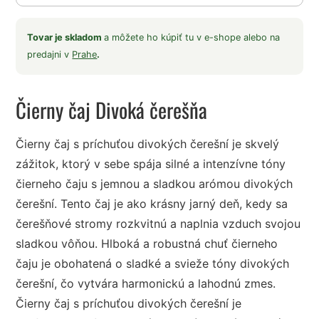
Tovar je skladom
a môžete ho kúpiť tu v e-shope alebo na
predajni v
Prahe
.
Čierny čaj Divoká čerešňa
Čierny čaj s príchuťou divokých čerešní je skvelý
zážitok, ktorý v sebe spája silné a intenzívne tóny
čierneho čaju s jemnou a sladkou arómou divokých
čerešní. Tento čaj je ako krásny jarný deň, kedy sa
čerešňové stromy rozkvitnú a naplnia vzduch svojou
sladkou vôňou. Hlboká a robustná chuť čierneho
čaju je obohatená o sladké a svieže tóny divokých
čerešní, čo vytvára harmonickú a lahodnú zmes.
Čierny čaj s príchuťou divokých čerešní je