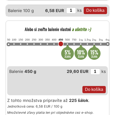
ks
Balenie 100 g
6,58 EUR
Alebo si zvoľte balenie vlastné
a ušetrite :-)
50
100
150
200
250
300
350
400
450
500
750
1
1,5
2
3
4
kg
kg
kg
kg
kg
Balenie
450 g
29,60 EUR
ks
Z tohto množstva pripravíte až
225 šálok
.
Jednotková cena: 6,58 EUR / 100 g
Množstevné zľavy platia len pri objednávke cez e-shop.