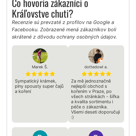
Čo hovoria zákazníci o
Kráľovstve chuti?
Recenzie sú prevzaté z profilov na Google a
Facebooku. Zobrazené mená zákazníkov boli
skrátené z dôvodu ochrany osobných údajov.
Marek Š.
dottedowl a.
Sympatický krámek,
Za mě jednoznačně
plny spousty super čajů
nejlepší obchod s
a koření
kořením v Praze, po
všech stránkách - šířka
a kvalita sortimentu i
péče o zákazníka.
Všemi deseti doporučuji
:)