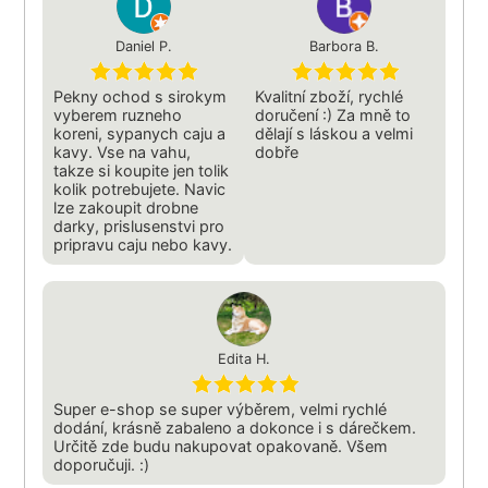
Daniel P.
Barbora B.
Pekny ochod s sirokym
Kvalitní zboží, rychlé
vyberem ruzneho
doručení :) Za mně to
koreni, sypanych caju a
dělají s láskou a velmi
kavy. Vse na vahu,
dobře
takze si koupite jen tolik
kolik potrebujete. Navic
lze zakoupit drobne
darky, prislusenstvi pro
pripravu caju nebo kavy.
Edita H.
Super e-shop se super výběrem, velmi rychlé
dodání, krásně zabaleno a dokonce i s dárečkem.
Určitě zde budu nakupovat opakovaně. Všem
doporučuji. :)