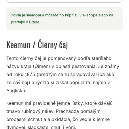
Tovar je skladom
a môžete ho kúpiť tu v e-shope alebo na
predajni v
Prahe
.
Keemun
/ Čierny čaj
Tento čierny čaj je pomenovaný podľa staršieho
názvu kraja (Qimen) v oblasti pestovania. Je známy
od roku 1875 (predtým sa tu spracovával iba ako
zelený čaj) a rýchlo si získal popularitu najmä v
Anglicku.
Keemun má pravidelné jemné lístky, ktoré dávajú
tmavo rubínový nálev. Prechádza pomalými
procesmi schnutia a oxidácia, čo vedie k jemne
dymovej, sladkastej chuti i vôni.