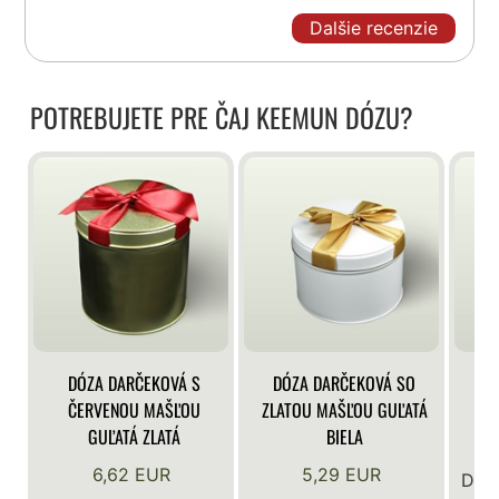
Dalšie recenzie
POTREBUJETE PRE ČAJ KEEMUN DÓZU?
DÓZA DARČEKOVÁ S
DÓZA DARČEKOVÁ SO
DÓ
ČERVENOU MAŠĽOU
ZLATOU MAŠĽOU GUĽATÁ
GUĽATÁ ZLATÁ
BIELA
6,62 EUR
5,29 EUR
Do t