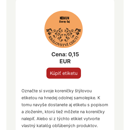
KEEMUN
čierny čaj
Cena: 0,15
EUR
Kúpiť etiketu
Označte si svoje koreničky štýlovou
etiketou na hnedej odolnej samolepke. K
tomu navyše dostanete aj etiketu s popisom
a zložením, ktorú tiež môžete na koreničky
nalepiť. Alebo si z týchto etikiet vytvorte
vlastný katalóg obľúbených produktov.