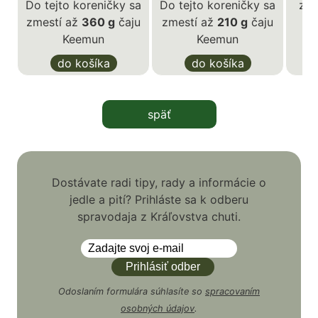
Do tejto koreničky sa
Do tejto koreničky sa
zme
zmestí až
360 g
čaju
zmestí až
210 g
čaju
Keemun
Keemun
do košíka
do košíka
späť
Dostávate radi tipy, rady a informácie o
jedle a pití? Prihláste sa k odberu
spravodaja z Kráľovstva chuti.
Odoslaním formulára súhlasíte so
spracovaním
osobných údajov
.