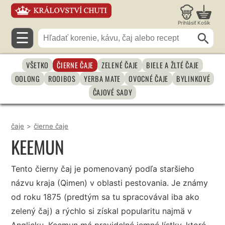
Prihlásiť
Košík
☰
VŠETKO
ČIERNE ČAJE
ZELENÉ ČAJE
BIELE A ŽLTÉ ČAJE
OOLONG
ROOIBOS
YERBA MATE
OVOCNÉ ČAJE
BYLINKOVÉ
ČAJOVÉ SADY
čaje
>
čierne čaje
KEEMUN
Tento čierny čaj je pomenovaný podľa staršieho
názvu kraja (Qimen) v oblasti pestovania. Je známy
od roku 1875 (predtým sa tu spracovával iba ako
zelený čaj) a rýchlo si získal popularitu najmä v
Anglicku. Keemun má pravidelné jemné lístky, ktoré