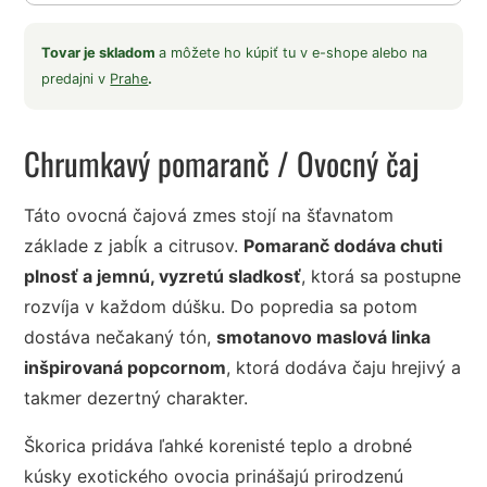
Tovar je skladom
a môžete ho kúpiť tu v e-shope alebo na
predajni v
Prahe
.
Chrumkavý pomaranč
/ Ovocný čaj
Táto ovocná čajová zmes stojí na šťavnatom
základe z jabĺk a citrusov.
Pomaranč dodáva chuti
plnosť a jemnú, vyzretú sladkosť
, ktorá sa postupne
rozvíja v každom dúšku. Do popredia sa potom
dostáva nečakaný tón,
smotanovo maslová linka
inšpirovaná popcornom
, ktorá dodáva čaju hrejivý a
takmer dezertný charakter.
Škorica pridáva ľahké korenisté teplo a drobné
kúsky exotického ovocia prinášajú prirodzenú