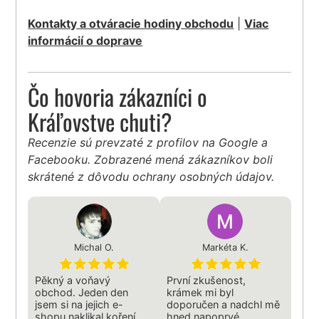
Kontakty a otváracie hodiny obchodu
|
Viac
informácií o doprave
Čo hovoria zákazníci o
Kráľovstve chuti?
Recenzie sú prevzaté z profilov na Google a
Facebooku. Zobrazené mená zákazníkov boli
skrátené z dôvodu ochrany osobných údajov.
Michal O.
Markéta K.
Pěkný a voňavý
První zkušenost,
obchod. Jeden den
krámek mi byl
jsem si na jejich e-
doporučen a nadchl mě
shopu naklikal koření,
hned napoprvé.