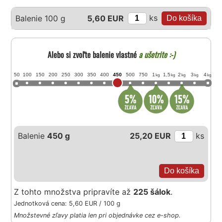
ks
Balenie 100 g
5,60 EUR
Alebo si zvoľte balenie vlastné
a ušetrite :-)
50
100
150
200
250
300
350
400
450
500
750
1
1,5
2
3
4
kg
kg
kg
kg
kg
Balenie
450 g
25,20 EUR
ks
Z tohto množstva pripravíte až
225 šálok
.
Jednotková cena: 5,60 EUR / 100 g
Množstevné zľavy platia len pri objednávke cez e-shop.