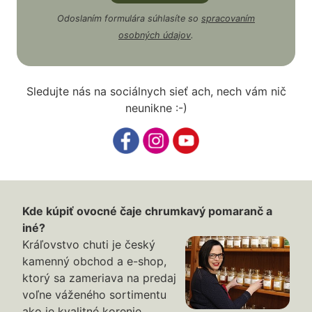
Odoslaním formulára súhlasíte so
spracovaním
osobných údajov
.
Sledujte nás na sociálnych sieť ach, nech vám nič
neunikne :-)
Kde kúpiť ovocné čaje chrumkavý pomaranč a
iné?
Kráľovstvo chuti je český
kamenný obchod a e-shop,
ktorý sa zameriava na predaj
voľne váženého sortimentu
ako je kvalitné korenie,