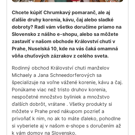
Chcete kúpiť Chrumkavý pomaranč, ale aj
ďalšie druhy korenia, kávu, čaj alebo sladké
dobroty? Radi vám všetko doručíme priamo na
Slovensko z nášho e-shopu, alebo sa môžete
zastaviť v našom obchode Království chuti v
Prahe, Nuselská 10, kde na vás čaká omamná
vôňa chuťových zázrakov z celého sveta.
Rodinný obchod Království chuti manželov
Michaely a Jana Schneedorferových sa
špecializuje na voľne vážené korenie, kávu a čaj.
Ponúkame viac než tristo druhov korenia,
nespočetné množstvo byliniek a množstvo
ďalších dobrôt, vrátane . Všetky produkty si
môžete v Prahe pred nákupom pozrieť a
privoňať k nim, no ak to máte ďaleko, pohodlne
si vyberiete aj v našom e-shope s doručením až
k vám domov na Slovensko.