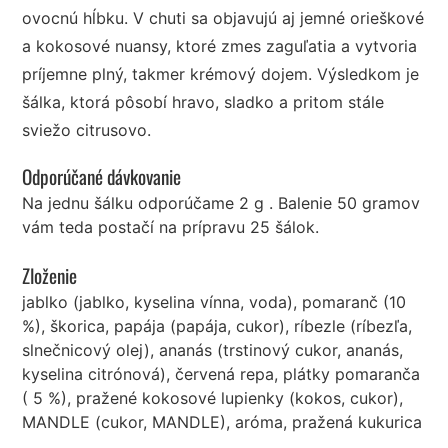
ovocnú hĺbku. V chuti sa objavujú aj jemné orieškové
a kokosové nuansy, ktoré zmes zaguľatia a vytvoria
príjemne plný, takmer krémový dojem. Výsledkom je
šálka, ktorá pôsobí hravo, sladko a pritom stále
sviežo citrusovo.
Odporúčané dávkovanie
Na jednu šálku odporúčame 2 g . Balenie 50 gramov
vám teda postačí na prípravu 25 šálok.
Zloženie
jablko (jablko, kyselina vínna, voda), pomaranč (10
%), škorica, papája (papája, cukor), ríbezle (ríbezľa,
slnečnicový olej), ananás (trstinový cukor, ananás,
kyselina citrónová), červená repa, plátky pomaranča
( 5 %), pražené kokosové lupienky (kokos, cukor),
MANDLE (cukor, MANDLE), aróma, pražená kukurica