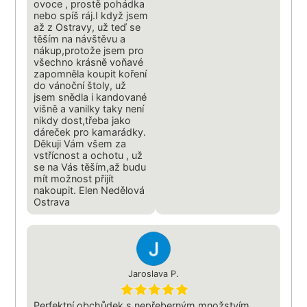
ovoce , prostě pohádka
nebo spíš ráj.I když jsem
až z Ostravy, už teď se
těším na návštěvu a
nákup,protože jsem pro
všechno krásně voňavé
zapomněla koupit koření
do vánoční štoly, už
jsem snědla i kandované
višně a vanilky taky není
nikdy dost,třeba jako
dáreček pro kamarádky.
Děkuji Vám všem za
vstřícnost a ochotu , už
se na Vás těším,až budu
mít možnost přijít
nakoupit. Elen Nedělová
Ostrava
Jaroslava P.
Perfektní obchůdek s nepřeberným množstvím