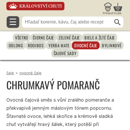
Prihlásiť
Košík
☰
VŠETKO
ČIERNE ČAJE
ZELENÉ ČAJE
BIELE A ŽLTÉ ČAJE
OOLONG
ROOIBOS
YERBA MATE
OVOCNÉ ČAJE
BYLINKOVÉ
ČAJOVÉ SADY
čaje
>
ovocné čaje
CHRUMKAVÝ POMARANČ
Ovocná čajová směs s vůní zralého pomeranče a
překvapivě jemným máslovým tónem popcornu.
Šťavnaté ovoce, lehká skořice a krémově sladká
chuť vytvářejí hravý šálek, který potěší při