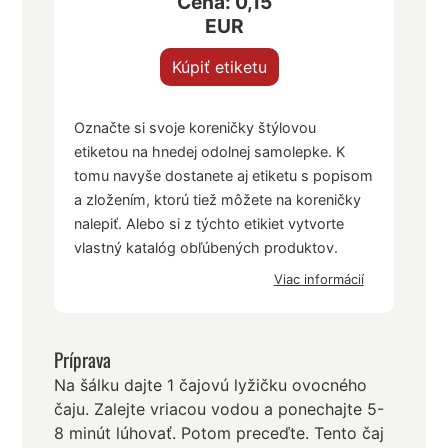
Cena: 0,15
EUR
Kúpiť etiketu
Označte si svoje koreničky štýlovou
etiketou na hnedej odolnej samolepke. K
tomu navyše dostanete aj etiketu s popisom
a zložením, ktorú tiež môžete na koreničky
nalepiť. Alebo si z týchto etikiet vytvorte
vlastný katalóg obľúbených produktov.
Viac informácií
Príprava
Na šálku dajte 1 čajovú lyžičku ovocného
čaju. Zalejte vriacou vodou a ponechajte 5-
8 minút lúhovať. Potom preceďte. Tento čaj