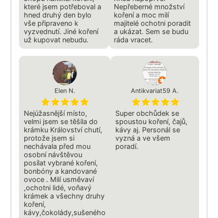
které jsem potřeboval a
Nepřeberné množství
hned druhý den bylo
koření a moc milí
vše připraveno k
majitelé ochotni poradit
vyzvednutí. Jiné koření
a ukázat. Sem se budu
už kupovat nebudu.
ráda vracet.
Elen N.
Antikvariat59 A.
Nejúžasnější místo,
Super obchůdek se
velmi jsem se těšila do
spoustou koření, čajů,
krámku Království chutí,
kávy aj. Personál se
protože jsem si
vyzná a ve všem
nechávala před mou
poradí.
osobní návštěvou
posílat vybrané koření,
bonbóny a kandované
ovoce . Milí usměvaví
,ochotni lidé, voňavý
krámek a všechny druhy
koření,
kávy,čokolády,sušeného