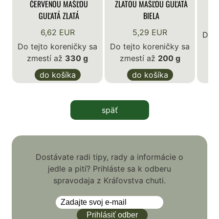
ČERVENOU MAŠĽOU
ZLATOU MAŠĽOU GUĽATÁ
GUĽATÁ ZLATÁ
BIELA
6,62 EUR
5,29 EUR
Do t
Do tejto koreničky sa
Do tejto koreničky sa
z
zmestí až
330 g
zmestí až
200 g
do košíka
do košíka
späť
Dostávate radi tipy, rady a informácie o
jedle a pití? Prihláste sa k odberu
spravodaja z Kráľovstva chuti.