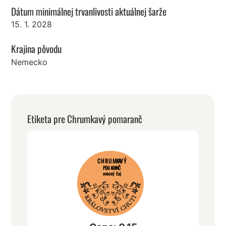
Dátum minimálnej trvanlivosti aktuálnej šarže
15. 1. 2028
Krajina pôvodu
Nemecko
Etiketa pre Chrumkavý pomaranč
CHRUMKAVÝ
POMARANČ
ovocný čaj