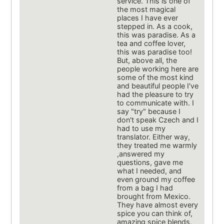
service. This is one of
the most magical
places I have ever
stepped in. As a cook,
this was paradise. As a
tea and coffee lover,
this was paradise too!
But, above all, the
people working here are
some of the most kind
and beautiful people I've
had the pleasure to try
to communicate with. I
say "try" because I
don't speak Czech and I
had to use my
translator. Either way,
they treated me warmly
,answered my
questions, gave me
what I needed, and
even ground my coffee
from a bag I had
brought from Mexico.
They have almost every
spice you can think of,
amazing spice blends,