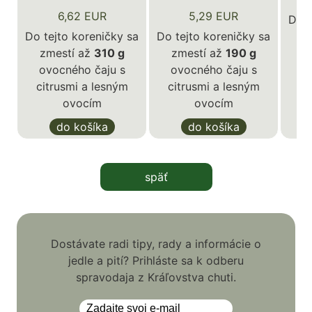
6,62 EUR
5,29 EUR
Do t
Do tejto koreničky sa
Do tejto koreničky sa
z
zmestí až
310 g
zmestí až
190 g
o
ovocného čaju s
ovocného čaju s
ci
citrusmi a lesným
citrusmi a lesným
ovocím
ovocím
do košíka
do košíka
späť
Dostávate radi tipy, rady a informácie o
jedle a pití? Prihláste sa k odberu
spravodaja z Kráľovstva chuti.