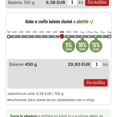
ks
Balenie 100 g
6,58 EUR
Alebo si zvoľte balenie vlastné
a ušetrite :-)
50
100
150
200
250
300
350
400
450
500
750
1
1,5
2
3
4
kg
kg
kg
kg
kg
Balenie
450 g
29,60 EUR
ks
Jednotková cena: 6,58 EUR / 100 g
Množstevné zľavy platia len pri objednávke cez e-shop.
Tovar je skladom
a môžete ho kúpiť tu v e-shope alebo na