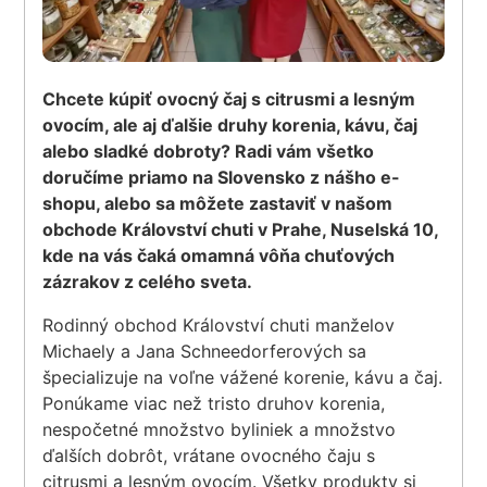
Chcete kúpiť ovocný čaj s citrusmi a lesným
ovocím, ale aj ďalšie druhy korenia, kávu, čaj
alebo sladké dobroty? Radi vám všetko
doručíme priamo na Slovensko z nášho e-
shopu, alebo sa môžete zastaviť v našom
obchode Království chuti v Prahe, Nuselská 10,
kde na vás čaká omamná vôňa chuťových
zázrakov z celého sveta.
Rodinný obchod Království chuti manželov
Michaely a Jana Schneedorferových sa
špecializuje na voľne vážené korenie, kávu a čaj.
Ponúkame viac než tristo druhov korenia,
nespočetné množstvo byliniek a množstvo
ďalších dobrôt, vrátane ovocného čaju s
citrusmi a lesným ovocím. Všetky produkty si