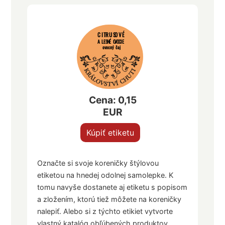
CITRUSOVÉ
A LESNÉ OVOCIE
ovocný čaj
Cena: 0,15
EUR
Kúpiť etiketu
Označte si svoje koreničky štýlovou
etiketou na hnedej odolnej samolepke. K
tomu navyše dostanete aj etiketu s popisom
a zložením, ktorú tiež môžete na koreničky
nalepiť. Alebo si z týchto etikiet vytvorte
vlastný katalóg obľúbených produktov.