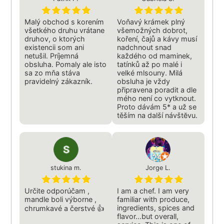
Malý obchod s korením
Voňavý krámek plný
všetkého druhu vrátane
všemožných dobrot,
druhov, o ktorých
koření, čajů a kávy musí
existencii som ani
nadchnout snad
netušil. Príjemná
každého od maminek,
obsluha. Pomaly ale isto
tatínků až po malé i
sa zo mňa stáva
velké mlsouny. Milá
pravidelný zákazník.
obsluha je vždy
připravena poradit a dle
mého není co vytknout.
Proto dávám 5* a už se
těším na další návštĕvu.
stukina m.
Jorge L.
Určite odporúčam ,
I am a chef. I am very
mandle boli výborne ,
familiar with produce,
ingredients, spices and
chrumkavé a čerstvé 👍
flavor...but overall,