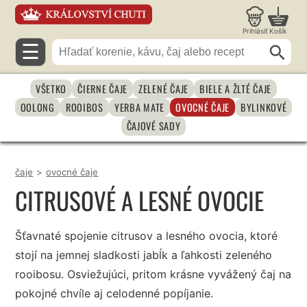
Prihlásiť
Košík
☰
VŠETKO
ČIERNE ČAJE
ZELENÉ ČAJE
BIELE A ŽLTÉ ČAJE
OOLONG
ROOIBOS
YERBA MATE
OVOCNÉ ČAJE
BYLINKOVÉ
ČAJOVÉ SADY
čaje
>
ovocné čaje
CITRUSOVÉ A LESNÉ OVOCIE
Šťavnaté spojenie citrusov a lesného ovocia, ktoré
stojí na jemnej sladkosti jabĺk a ľahkosti zeleného
rooibosu. Osviežujúci, pritom krásne vyvážený čaj na
pokojné chvíle aj celodenné popíjanie.