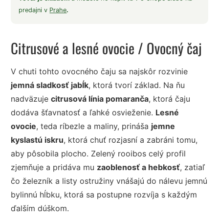
predajni v
Prahe
.
Citrusové a lesné ovocie
/ Ovocný čaj
V chuti tohto ovocného čaju sa najskôr rozvinie
jemná sladkosť jabĺk
, ktorá tvorí základ. Na ňu
nadväzuje
citrusová línia pomaranča
, ktorá čaju
dodáva šťavnatosť a ľahké osvieženie.
Lesné
ovocie
, teda ríbezle a maliny, prináša
jemne
kyslastú iskru
, ktorá chuť rozjasní a zabráni tomu,
aby pôsobila plocho. Zelený rooibos celý profil
zjemňuje a pridáva mu
zaoblenosť a hebkosť
, zatiaľ
čo železník a listy ostružiny vnášajú do nálevu jemnú
bylinnú hĺbku, ktorá sa postupne rozvíja s každým
ďalším dúškom.