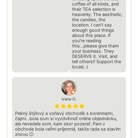
coffee of all kinds, and
their TEA selection is
heavenly. The aesthetic,
the candies, the
location. I can't say
enough good things
about this place. If
you're reading
this...please give them
your business. They
DESERVE it. Visit, and
tell others!! Support the
locals :)
Ivana G.
Pekný štýlový a voňavý obchodík s koreninami,
čajmi...bola som si vyzdvihnúť online objednávku,
ale nevedela som, kam skor pozerať. Pani v
obchode bola veľmi príjemná, takže rada sa stavím
znovu 🙂