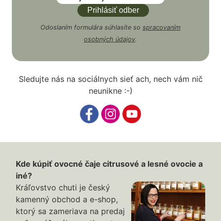
Odoslaním formulára súhlasíte so
spracovaním
osobných údajov
.
Sledujte nás na sociálnych sieť ach, nech vám nič
neunikne :-)
Kde kúpiť ovocné čaje citrusové a lesné ovocie a
iné?
Kráľovstvo chuti je český
kamenný obchod a e-shop,
ktorý sa zameriava na predaj