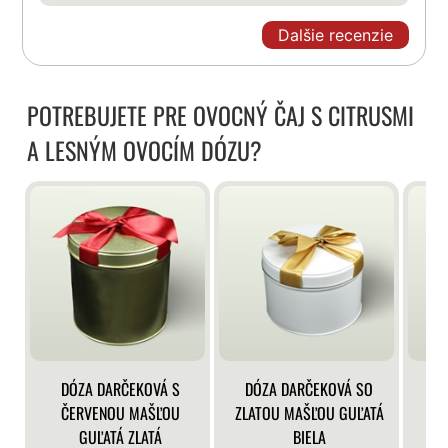
Dalšie recenzie
POTREBUJETE PRE OVOCNÝ ČAJ S CITRUSMI
A LESNÝM OVOCÍM DÓZU?
DÓZA DARČEKOVÁ S
DÓZA DARČEKOVÁ SO
DÓ
ČERVENOU MAŠĽOU
ZLATOU MAŠĽOU GUĽATÁ
GUĽATÁ ZLATÁ
BIELA