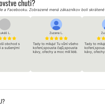
ľovstve chuti?
gle a Facebooku. Zobrazené mená zákazníkov boli skráten
Lukáš L.
Zuzana L.
Zu
epší obchod s
Tady to miluju! Tu vůní všeho
Tady to miluj
ji a sušenými
koření,spousta čajů,spousta
koření,spous
kávy, ořechy a moc milí lidé.
kávy, ořechy 
U?