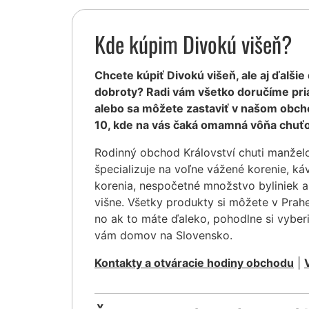
Kde kúpim Divokú višeň?
Chcete kúpiť Divokú višeň, ale aj ďalšie
dobroty? Radi vám všetko doručíme pr
alebo sa môžete zastaviť v našom obcho
10, kde na vás čaká omamná vôňa chuťo
Rodinný obchod Království chuti manžel
špecializuje na voľne vážené korenie, ká
korenia, nespočetné množstvo byliniek 
višne. Všetky produkty si môžete v Prah
no ak to máte ďaleko, pohodlne si vyber
vám domov na Slovensko.
Kontakty a otváracie hodiny obchodu
|