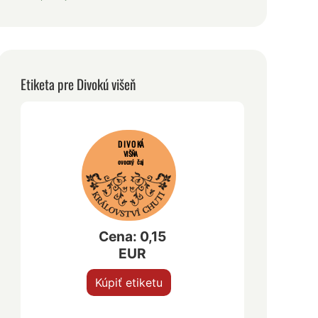
Etiketa pre Divokú višeň
DIVOKÁ
VIŠŇA
ovocný čaj
Cena: 0,15
EUR
Kúpiť etiketu