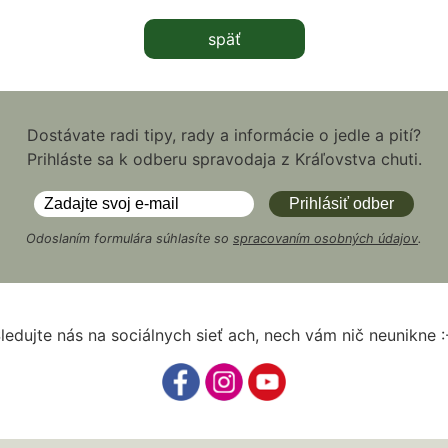
späť
Dostávate radi tipy, rady a informácie o jedle a pití?
Prihláste sa k odberu spravodaja z Kráľovstva chuti.
Odoslaním formulára súhlasíte so
spracovaním osobných údajov
.
ledujte nás na sociálnych sieť ach, nech vám nič neunikne :