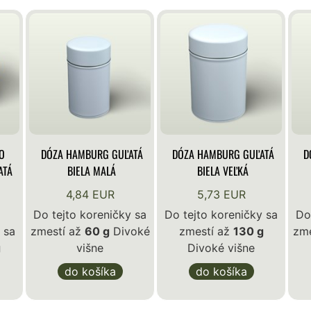
O
DÓZA HAMBURG GUĽATÁ
DÓZA HAMBURG GUĽATÁ
D
ATÁ
BIELA MALÁ
BIELA VEĽKÁ
4,84 EUR
5,73 EUR
Do tejto koreničky sa
Do tejto koreničky sa
Do
 sa
zmestí až
60 g
Divoké
zmestí až
130 g
zme
g
višne
Divoké višne
do košíka
do košíka