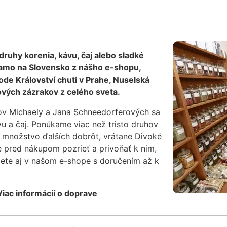
 druhy korenia, kávu, čaj alebo sladké
iamo na Slovensko z nášho e-shopu,
de Království chuti v Prahe, Nuselská
vých zázrakov z celého sveta.
ov Michaely a Jana Schneedorferových sa
vu a čaj. Ponúkame viac než tristo druhov
a množstvo ďalších dobrôt, vrátane Divoké
e pred nákupom pozrieť a privoňať k nim,
iete aj v našom e-shope s doručením až k
Viac informácií o doprave