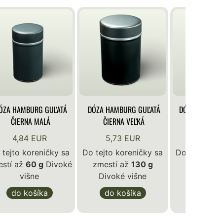
ÓZA HAMBURG GUĽATÁ
DÓZA HAMBURG GUĽATÁ
DÓZA KLASIK
ČIERNA MALÁ
ČIERNA VEĽKÁ
BIE
4,84 EUR
5,73 EUR
4,84 
 tejto koreničky sa
Do tejto koreničky sa
Do tejto ko
stí až
60 g
Divoké
zmestí až
130 g
zmestí a
višne
Divoké višne
Divoké 
do košíka
do košíka
do ko