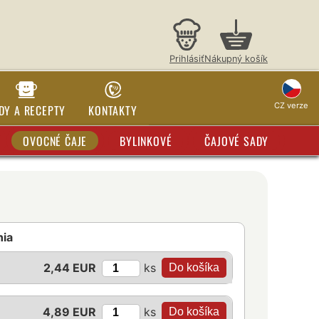
Prihlásiť
Nákupný košík
CZ verze
DY A RECEPTY
KONTAKTY
OVOCNÉ ČAJE
BYLINKOVÉ
ČAJOVÉ SADY
nia
ks
2,44 EUR
ks
4,89 EUR