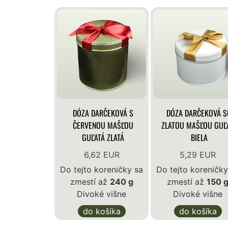
DÓZA DARČEKOVÁ S
DÓZA DARČEKOVÁ S
ČERVENOU MAŠĽOU
ZLATOU MAŠĽOU GUĽ
GUĽATÁ ZLATÁ
BIELA
6,62 EUR
5,29 EUR
Do tejto koreničky sa
Do tejto koreničky
zmestí až
240 g
zmestí až
150 
Divoké višne
Divoké višne
do košíka
do košíka