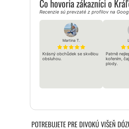
Čo hovoria zákazníci o Krá
Recenzie sú prevzaté z profilov na Goo
Martina T.
Krásný obchůdek se skvělou
Patrně nejl
obsluhou.
kořením, ča
plody.
POTREBUJETE PRE DIVOKÚ VIŠEŇ DÓZ