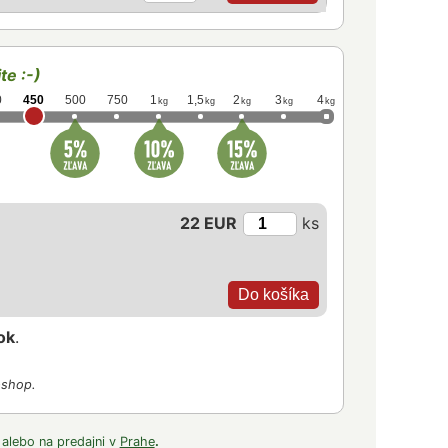
te :-)
0
450
500
750
1
1,5
2
3
4
kg
kg
kg
kg
kg
22 EUR
ks
ok
.
-shop.
 alebo na predajni v
Prahe
.