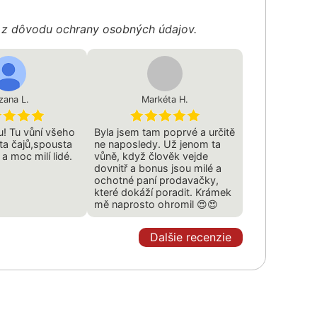
é z dôvodu ochrany osobných údajov.
zana L.
Markéta H.
u! Tu vůní všeho
Byla jsem tam poprvé a určitě
ta čajů,spousta
ne naposledy. Už jenom ta
a moc milí lidé.
vůně, když člověk vejde
dovnitř a bonus jsou milé a
ochotné paní prodavačky,
které dokáží poradit. Krámek
mě naprosto ohromil 😍😍
Dalšie recenzie