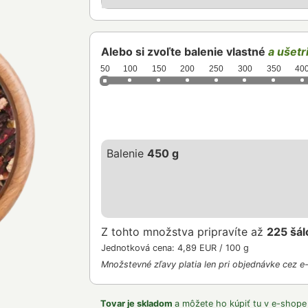
Alebo si zvoľte balenie vlastné
a ušetri
50
100
150
200
250
300
350
40
Balenie
450 g
Z tohto množstva pripravíte až
225 šál
Jednotková cena: 4,89 EUR / 100 g
Množstevné zľavy platia len pri objednávke cez e
Tovar je skladom
a môžete ho kúpiť tu v e-shope