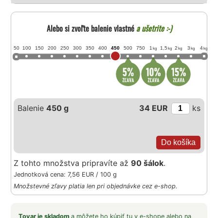
Alebo si zvoľte balenie vlastné
a ušetrite :-)
50
100
150
200
250
300
350
400
450
500
750
1
1,5
2
3
4
kg
kg
kg
kg
kg
Balenie
450 g
34 EUR
ks
Z tohto množstva pripravíte až
90 šálok
.
Jednotková cena: 7,56 EUR / 100 g
Množstevné zľavy platia len pri objednávke cez e-shop.
Tovar je skladom
a môžete ho kúpiť tu v e-shope alebo na