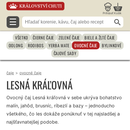
Prihlásiť
Košík
☰
VŠETKO
ČIERNE ČAJE
ZELENÉ ČAJE
BIELE A ŽLTÉ ČAJE
OOLONG
ROOIBOS
YERBA MATE
OVOCNÉ ČAJE
BYLINKOVÉ
ČAJOVÉ SADY
čaje
>
ovocné čaje
LESNÁ KRÁĽOVNÁ
Ovocný čaj Lesná kráľovná v sebe ukrýva bohatstvo
malín, jahôd, brusníc, ríbezlí a bazy – jednoducho
všetkého, čo les dokáže ponúknuť v tej najsladšej a
najšťavnatejšej podobe.