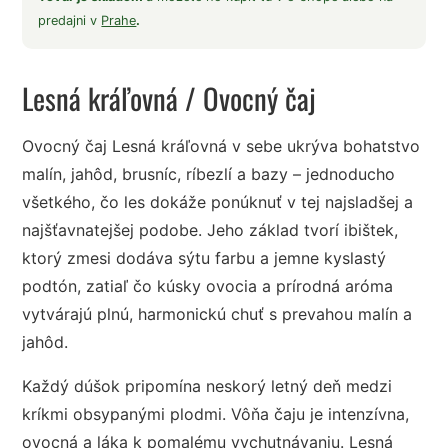
predajni v
Prahe
.
Lesná kráľovná
/ Ovocný čaj
Ovocný čaj Lesná kráľovná v sebe ukrýva bohatstvo
malín, jahôd, brusníc, ríbezlí a bazy – jednoducho
všetkého, čo les dokáže ponúknuť v tej najsladšej a
najšťavnatejšej podobe. Jeho základ tvorí ibištek,
ktorý zmesi dodáva sýtu farbu a jemne kyslastý
podtón, zatiaľ čo kúsky ovocia a prírodná aróma
vytvárajú plnú, harmonickú chuť s prevahou malín a
jahôd.
Každý dúšok pripomína neskorý letný deň medzi
kríkmi obsypanými plodmi. Vôňa čaju je intenzívna,
ovocná a láka k pomalému vychutnávaniu. Lesná