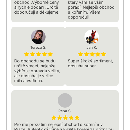
obchod .Výborné ceny
který vám se vším
a rychle dodání .Určitě
poradí. Nejlepší obchod
doporučuji a děkujeme.
s kořením. Všem
doporučuji.
Tereza S.
Jan K.
Do obchodu se budu
Super široký sortiment,
určitě vracet, nejenže
obsluha super
výběr je opravdu veliký,
ale obsluha je velice
milá a vstřícná.
Pepa S.
Pro mě prozatím nejlepší obchod s kořením v
Praze. Autentická vůně a kvalita koření za příznivou