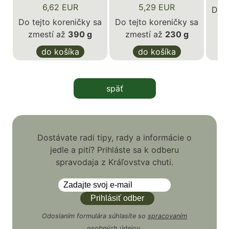
6,62 EUR
5,29 EUR
Do t
Do tejto koreničky sa
Do tejto koreničky sa
z
zmestí až
390 g
zmestí až
230 g
do košíka
do košíka
späť
Dostávate radi tipy, rady a informácie o
jedle a pití? Prihláste sa k odberu
spravodaja z Kráľovstva chuti.
Odoslaním formulára súhlasíte so
spracovaním
osobných údajov
.