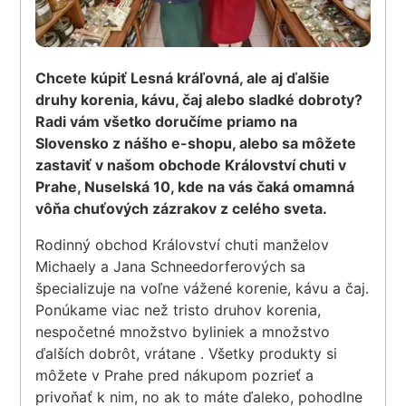
Chcete kúpiť Lesná kráľovná, ale aj ďalšie
druhy korenia, kávu, čaj alebo sladké dobroty?
Radi vám všetko doručíme priamo na
Slovensko z nášho e-shopu, alebo sa môžete
zastaviť v našom obchode Království chuti v
Prahe, Nuselská 10, kde na vás čaká omamná
vôňa chuťových zázrakov z celého sveta.
Rodinný obchod Království chuti manželov
Michaely a Jana Schneedorferových sa
špecializuje na voľne vážené korenie, kávu a čaj.
Ponúkame viac než tristo druhov korenia,
nespočetné množstvo byliniek a množstvo
ďalších dobrôt, vrátane . Všetky produkty si
môžete v Prahe pred nákupom pozrieť a
privoňať k nim, no ak to máte ďaleko, pohodlne