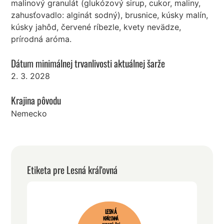
malinový granulát (glukózový sirup, cukor, maliny,
zahusťovadlo: alginát sodný), brusnice, kúsky malín,
kúsky jahôd, červené ríbezle, kvety nevädze,
prírodná aróma.
Dátum minimálnej trvanlivosti aktuálnej šarže
2. 3. 2028
Krajina pôvodu
Nemecko
Etiketa pre Lesná kráľovná
LESNÁ
KRÁĽOVNÁ