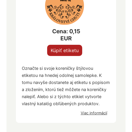
ovocný čaj
Cena: 0,15
EUR
Kúpiť etiketu
Označte si svoje koreničky štýlovou
etiketou na hnedej odolnej samolepke. K
tomu navyše dostanete aj etiketu s popisom
a zložením, ktorú tiež môžete na koreničky
nalepiť. Alebo si z týchto etikiet vytvorte
vlastný katalóg obľúbených produktov.
Viac informácií