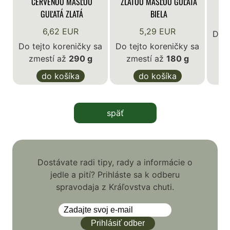
ČERVENOU MAŠĽOU
ZLATOU MAŠĽOU GUĽATÁ
GUĽATÁ ZLATÁ
BIELA
6,62 EUR
5,29 EUR
Do t
Do tejto koreničky sa
Do tejto koreničky sa
z
zmestí až
290 g
zmestí až
180 g
do košíka
do košíka
späť
Dostávate radi tipy, rady a informácie o
jedle a pití? Prihláste sa k odberu
spravodaja z Kráľovstva chuti.