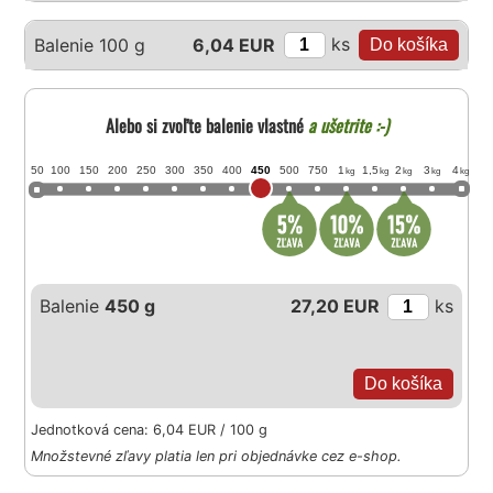
ks
Balenie 100 g
6,04 EUR
Alebo si zvoľte balenie vlastné
a ušetrite :-)
50
100
150
200
250
300
350
400
450
500
750
1
1,5
2
3
4
kg
kg
kg
kg
kg
Balenie
450 g
27,20 EUR
ks
Jednotková cena: 6,04 EUR / 100 g
Množstevné zľavy platia len pri objednávke cez e-shop.