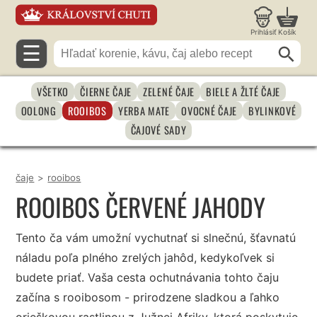
Prihlásiť
Košík
☰
VŠETKO
ČIERNE ČAJE
ZELENÉ ČAJE
BIELE A ŽLTÉ ČAJE
OOLONG
ROOIBOS
YERBA MATE
OVOCNÉ ČAJE
BYLINKOVÉ
ČAJOVÉ SADY
čaje
>
rooibos
ROOIBOS ČERVENÉ JAHODY
Tento ča vám umožní vychutnať si slnečnú, šťavnatú
náladu poľa plného zrelých jahôd, kedykoľvek si
budete priať. Vaša cesta ochutnávania tohto čaju
začína s rooibosom - prirodzene sladkou a ľahko
orieškovou rastlinou z Južnej Afriky, ktorá poskytuje