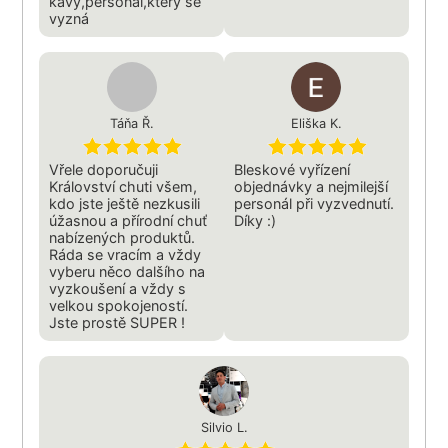
kávy,personál,který se
vyzná
Táňa Ř.
Eliška K.
Vřele doporučuji
Bleskové vyřízení
Království chuti všem,
objednávky a nejmilejší
kdo jste ještě nezkusili
personál při vyzvednutí.
úžasnou a přírodní chuť
Díky :)
nabízených produktů.
Ráda se vracím a vždy
vyberu něco dalšího na
vyzkoušení a vždy s
velkou spokojeností.
Jste prostě SUPER !
Silvio L.