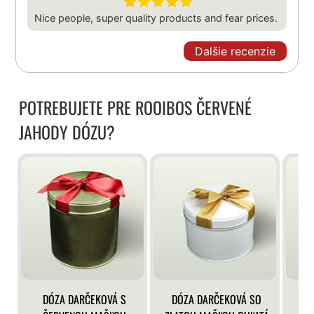
Nice people, super quality products and fear prices.
Dalšie recenzie
POTREBUJETE PRE ROOIBOS ČERVENÉ
JAHODY DÓZU?
DÓZA DARČEKOVÁ S
DÓZA DARČEKOVÁ SO
DÓ