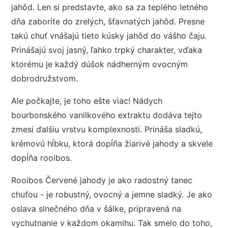
jahôd. Len si predstavte, ako sa za teplého letného
dňa zaboríte do zrelých, šťavnatých jahôd. Presne
takú chuť vnášajú tieto kúsky jahôd do vášho čaju.
Prinášajú svoj jasný, ľahko trpký charakter, vďaka
ktorému je každý dúšok nádherným ovocným
dobrodružstvom.
Ale počkajte, je toho ešte viac! Nádych
bourbonského vanilkového extraktu dodáva tejto
zmesi ďalšiu vrstvu komplexnosti. Prináša sladkú,
krémovú hĺbku, ktorá dopĺňa žiarivé jahody a skvele
dopĺňa rooibos.
Rooibos Červené jahody je ako radostný tanec
chuťou - je robustný, ovocný a jemne sladký. Je ako
oslava slnečného dňa v šálke, pripravená na
vychutnanie v každom okamihu. Tak smelo do toho,