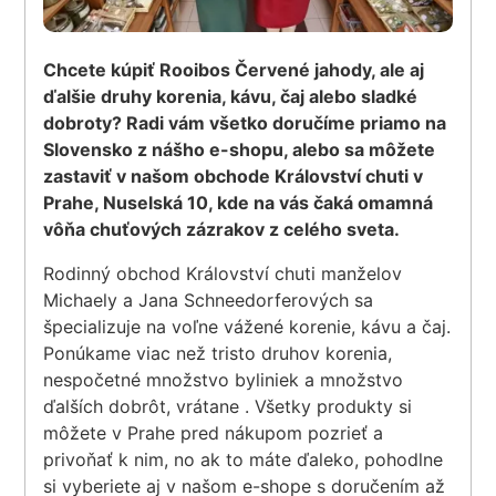
Chcete kúpiť Rooibos Červené jahody, ale aj
ďalšie druhy korenia, kávu, čaj alebo sladké
dobroty? Radi vám všetko doručíme priamo na
Slovensko z nášho e-shopu, alebo sa môžete
zastaviť v našom obchode Království chuti v
Prahe, Nuselská 10, kde na vás čaká omamná
vôňa chuťových zázrakov z celého sveta.
Rodinný obchod Království chuti manželov
Michaely a Jana Schneedorferových sa
špecializuje na voľne vážené korenie, kávu a čaj.
Ponúkame viac než tristo druhov korenia,
nespočetné množstvo byliniek a množstvo
ďalších dobrôt, vrátane . Všetky produkty si
môžete v Prahe pred nákupom pozrieť a
privoňať k nim, no ak to máte ďaleko, pohodlne
si vyberiete aj v našom e-shope s doručením až