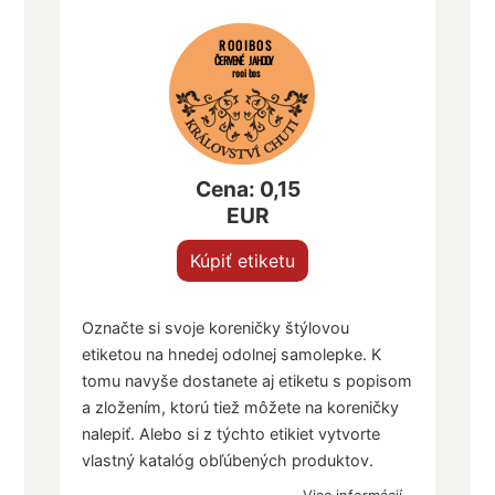
ROOIBOS
ČERVENÉ JAHODY
rooibos
Cena: 0,15
EUR
Kúpiť etiketu
Označte si svoje koreničky štýlovou
etiketou na hnedej odolnej samolepke. K
tomu navyše dostanete aj etiketu s popisom
a zložením, ktorú tiež môžete na koreničky
nalepiť. Alebo si z týchto etikiet vytvorte
vlastný katalóg obľúbených produktov.