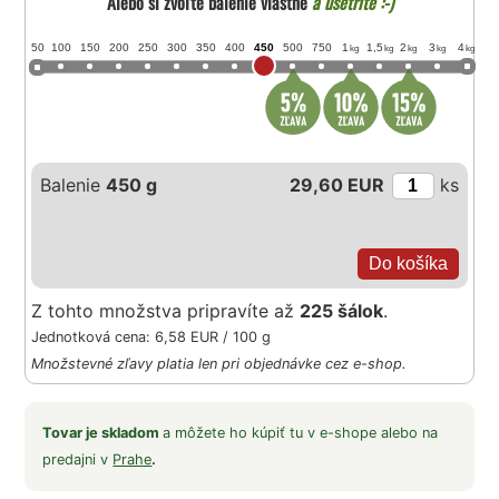
Alebo si zvoľte balenie vlastné
a ušetrite :-)
50
100
150
200
250
300
350
400
450
500
750
1
1,5
2
3
4
kg
kg
kg
kg
kg
Balenie
450 g
29,60 EUR
ks
Z tohto množstva pripravíte až
225 šálok
.
Jednotková cena: 6,58 EUR / 100 g
Množstevné zľavy platia len pri objednávke cez e-shop.
Tovar je skladom
a môžete ho kúpiť tu v e-shope alebo na
predajni v
Prahe
.