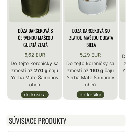
DÓZA DARČEKOVÁ S
DÓZA DARČEKOVÁ SO
DÓ
ČERVENOU MAŠĽOU
ZLATOU MAŠĽOU GUĽATÁ
GUĽATÁ ZLATÁ
BIELA
6,62 EUR
5,29 EUR
Do t
Do tejto koreničky sa
Do tejto koreničky sa
zme
zmestí až
270 g
čaju
zmestí až
160 g
čaju
Yer
Yerba Mate Šamanov
Yerba Mate Šamanov
oheň
oheň
do košíka
do košíka
SÚVISIACE PRODUKTY