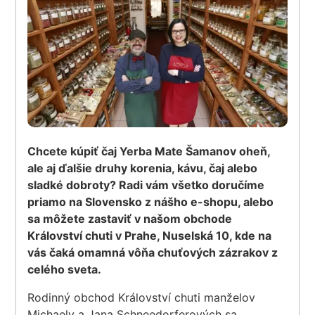
Chcete kúpiť čaj Yerba Mate Šamanov oheň,
ale aj ďalšie druhy korenia, kávu, čaj alebo
sladké dobroty? Radi vám všetko doručíme
priamo na Slovensko z nášho e-shopu, alebo
sa môžete zastaviť v našom obchode
Království chuti v Prahe, Nuselská 10, kde na
vás čaká omamná vôňa chuťových zázrakov z
celého sveta.
Rodinný obchod Království chuti manželov
Michaely a Jana Schneedorferových sa