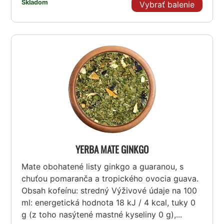
Skladom
Vybrať balenie
YERBA MATE GINKGO
Mate obohatené listy ginkgo a guaranou, s
chuťou pomaranča a tropického ovocia guava.
Obsah kofeínu: stredný Výživové údaje na 100
ml: energetická hodnota 18 kJ / 4 kcal, tuky 0
g (z toho nasýtené mastné kyseliny 0 g),...