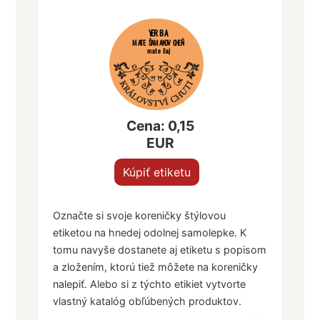
YERBA
MATE ŠAMANOV OHEŇ
mate čaj
Cena: 0,15
EUR
Kúpiť etiketu
Označte si svoje koreničky štýlovou
etiketou na hnedej odolnej samolepke. K
tomu navyše dostanete aj etiketu s popisom
a zložením, ktorú tiež môžete na koreničky
nalepiť. Alebo si z týchto etikiet vytvorte
vlastný katalóg obľúbených produktov.