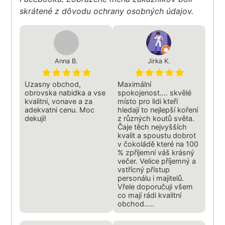
skrátené z dôvodu ochrany osobných údajov.
Anna B.
Jirka K.
Uzasny obchod,
Maximální
obrovska nabidka a vse
spokojenost.... skvělé
kvalitni, vonave a za
místo pro lidi kteří
adekvatni cenu. Moc
hledají to nejlepší koření
dekuji!
z různých koutů světa.
Čaje těch nejvyšších
kvalit a spoustu dobrot
v čokoládě které na 100
% zpříjemní váš krásný
večer. Velice příjemný a
vstřícný přístup
personálu i majitelů.
Vřele doporučuji všem
co mají rádi kvalitní
obchod.....