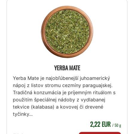
YERBA MATE
Yerba Mate je najobľúbenejší juhoamerický
nápoj z listov stromu cezmíny paraguajskej.
Tradičná konzumácia je príjemným rituálom s
použitím špeciálnej nádoby z vydlabanej
tekvice (kalabasa) a kovovej či drevené
tyčinky...
2,22 EUR
/ 50 g