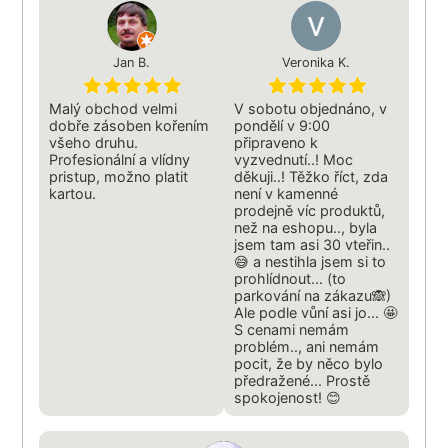
Jan B.
Veronika K.
Malý obchod velmi
V sobotu objednáno, v
dobře zásoben kořením
pondělí v 9:00
všeho druhu.
připraveno k
Profesionální a vlídny
vyzvednutí..! Moc
pristup, možno platit
děkuji..! Těžko říct, zda
kartou.
není v kamenné
prodejně víc produktů,
než na eshopu.., byla
jsem tam asi 30 vteřin..
😅 a nestihla jsem si to
prohlídnout... (to
parkování na zákazu🙈)
Ale podle vůní asi jo... 🤩
S cenami nemám
problém.., ani nemám
pocit, že by něco bylo
předražené... Prostě
spokojenost! 😊