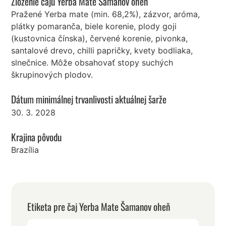
Zloženie čaju Yerba Mate Šamanov oheň
Pražené Yerba mate (min. 68,2%), zázvor, aróma,
plátky pomaranča, biele korenie, plody goji
(kustovnica čínska), červené korenie, pivonka,
santalové drevo, chilli papričky, kvety bodliaka,
slnečnice. Môže obsahovať stopy suchých
škrupinových plodov.
Dátum minimálnej trvanlivosti aktuálnej šarže
30. 3. 2028
Krajina pôvodu
Brazília
Etiketa pre čaj Yerba Mate Šamanov oheň