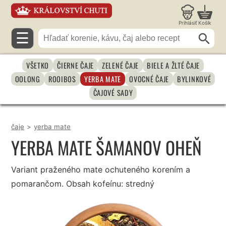
Prihlásiť
Košík
☰
VŠETKO
ČIERNE ČAJE
ZELENÉ ČAJE
BIELE A ŽLTÉ ČAJE
OOLONG
ROOIBOS
YERBA MATE
OVOCNÉ ČAJE
BYLINKOVÉ
ČAJOVÉ SADY
čaje
>
yerba mate
YERBA MATE ŠAMANOV OHEŇ
Variant praženého mate ochuteného korením a
pomarančom. Obsah kofeínu: stredný