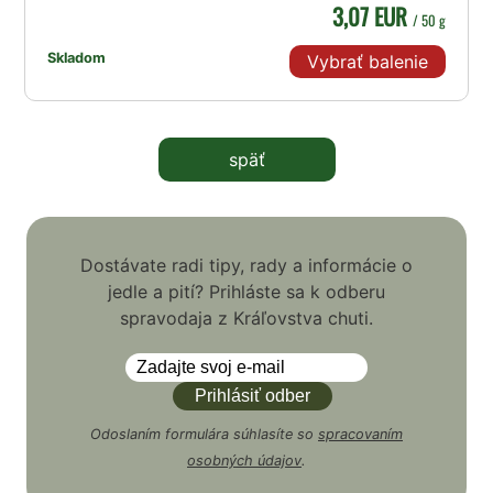
3,07 EUR
/ 50 g
Skladom
Vybrať balenie
späť
Dostávate radi tipy, rady a informácie o
jedle a pití? Prihláste sa k odberu
spravodaja z Kráľovstva chuti.
Odoslaním formulára súhlasíte so
spracovaním
osobných údajov
.