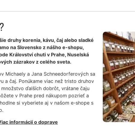
ý?
šie druhy korenia, kávu, čaj alebo sladké
iamo na Slovensko z nášho e-shopu,
de Království chuti v Prahe, Nuselská
vých zázrakov z celého sveta.
ov Michaely a Jana Schneedorferových sa
vu a čaj. Ponúkame viac než tristo druhov
 množstvo ďalších dobrôt, vrátane čaju
môžete v Prahe pred nákupom pozrieť a
hodlne si vyberiete aj v našom e-shope s
o.
Viac informácií o doprave