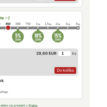
te :-)
0
450
500
750
1
1,5
2
3
4
kg
kg
kg
kg
kg
29,60 EUR
ks
ok
.
-shop.
 alebo na predajni v
Prahe
.