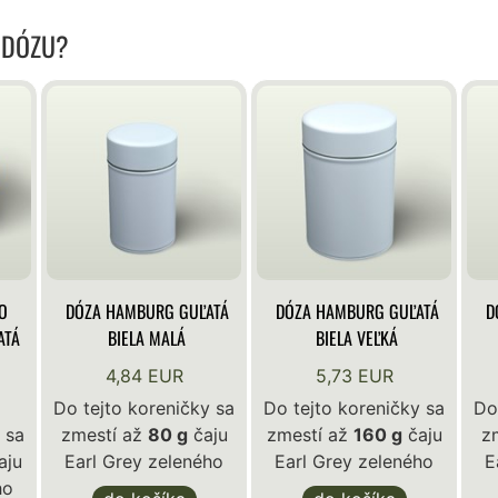
 DÓZU?
O
DÓZA HAMBURG GUĽATÁ
DÓZA HAMBURG GUĽATÁ
D
ATÁ
BIELA MALÁ
BIELA VEĽKÁ
4,84 EUR
5,73 EUR
Do tejto koreničky sa
Do tejto koreničky sa
Do
 sa
zmestí až
80 g
čaju
zmestí až
160 g
čaju
z
aju
Earl Grey zeleného
Earl Grey zeleného
E
ho