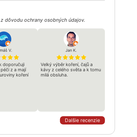
é z dôvodu ochrany osobných údajov.
máš V.
Jan K.
 doporučuji
Velký výběr koření, čajů a
péči z a mají
kávy z celého světa a k tomu
suroviny koření
milá obsluha.
Dalšie recenzie