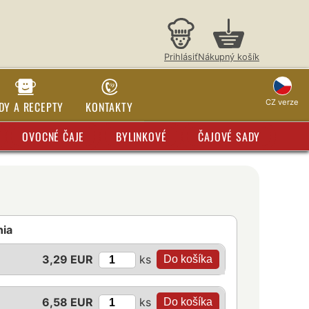
Prihlásiť
Nákupný košík
CZ verze
DY A RECEPTY
KONTAKTY
OVOCNÉ ČAJE
BYLINKOVÉ
ČAJOVÉ SADY
nia
ks
3,29 EUR
ks
6,58 EUR