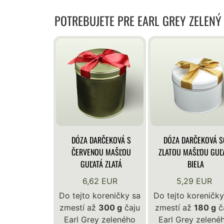
POTREBUJETE PRE EARL GREY ZELENÝ
DÓZA DARČEKOVÁ S
DÓZA DARČEKOVÁ S
ČERVENOU MAŠĽOU
ZLATOU MAŠĽOU GUĽ
GUĽATÁ ZLATÁ
BIELA
6,62 EUR
5,29 EUR
Do tejto koreničky sa
Do tejto koreničky
zmestí až
300 g
čaju
zmestí až
180 g
č
Earl Grey zeleného
Earl Grey zelené