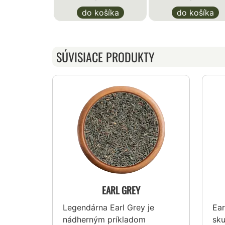
do košíka
do košíka
SÚVISIACE PRODUKTY
EARL GREY
Legendárna Earl Grey je
Ear
nádherným príkladom
sk