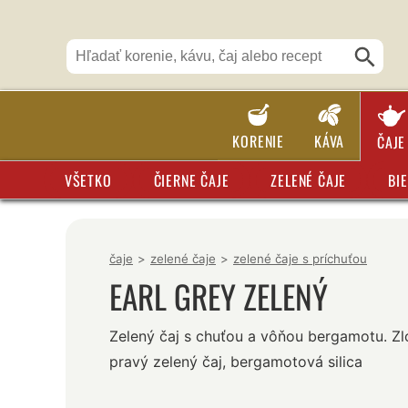
KORENIE
KÁVA
ČAJE
VŠETKO
ČIERNE ČAJE
ZELENÉ ČAJE
BIE
čaje
>
zelené čaje
>
zelené čaje s príchuťou
EARL GREY ZELENÝ
Zelený čaj s chuťou a vôňou bergamotu. Zl
pravý zelený čaj, bergamotová silica