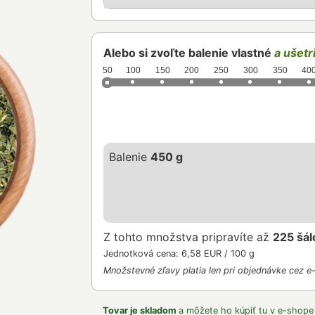
Alebo si zvoľte balenie vlastné
a ušetri
50
100
150
200
250
300
350
40
Balenie
450 g
Z tohto množstva pripravíte až
225 šál
Jednotková cena: 6,58 EUR / 100 g
Množstevné zľavy platia len pri objednávke cez e
Tovar je skladom
a môžete ho kúpiť tu v e-shope