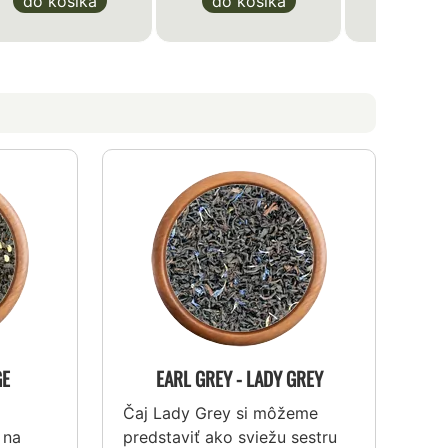
do košíka
do košíka
do ko
GE
EARL GREY - LADY GREY
Čaj Lady Grey si môžeme
 na
predstaviť ako sviežu sestru