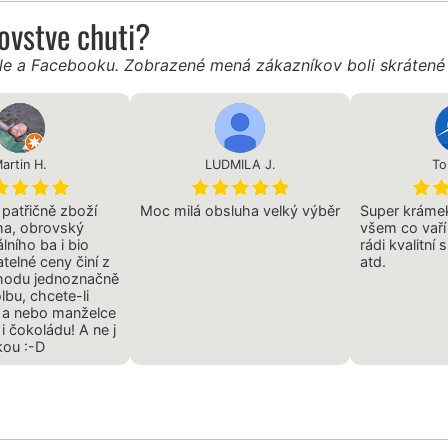
ľovstve chuti?
gle a Facebooku. Zobrazené mená zákazníkov boli skráten
artin H.
LUDMILA J.
To
 patřičně zboží
Moc milá obsluha velký výběr
Super krámek
ha, obrovský
všem co vaří 
lního ba i bio
rádi kvalitní 
atelné ceny činí z
atd.
hodu jednoznačně
lbu, chcete-li
 a nebo manželce
 i čokoládu! A ne j
kou :-D