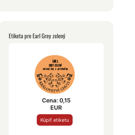
Etiketa pre Earl Grey zelený
EARL
GREY ZELENÝ
zelený čaj s príchuťou
Cena: 0,15
EUR
Kúpiť etiketu