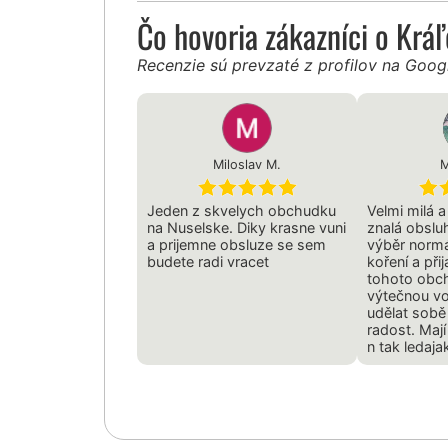
Čo hovoria zákazníci o Krá
Recenzie sú prevzaté z profilov na Goo
Miloslav M.
M
Jeden z skvelych obchudku
Velmi milá a
na Nuselske. Diky krasne vuni
znalá obslu
a prijemne obsluze se sem
výběr normá
budete radi vracet
koření a přij
tohoto obc
výtečnou vo
udělat sobě
radost. Mají
n tak ledaja