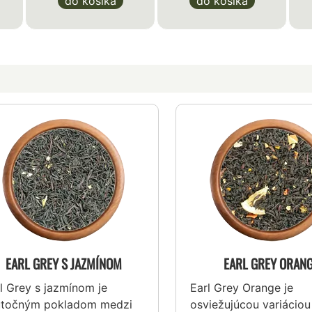
do košíka
do košíka
EARL GREY S JAZMÍNOM
EARL GREY ORAN
l Grey s jazmínom je
Earl Grey Orange je
utočným pokladom medzi
osviežujúcou variáciou