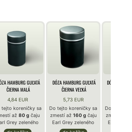
ÓZA HAMBURG GUĽATÁ
DÓZA HAMBURG GUĽATÁ
DÓZA KLASIK
ČIERNA MALÁ
ČIERNA VEĽKÁ
BIE
4,84 EUR
5,73 EUR
4,84 
 tejto koreničky sa
Do tejto koreničky sa
Do tejto ko
mestí až
80 g
čaju
zmestí až
160 g
čaju
zmestí až
1
arl Grey zeleného
Earl Grey zeleného
Earl Grey 