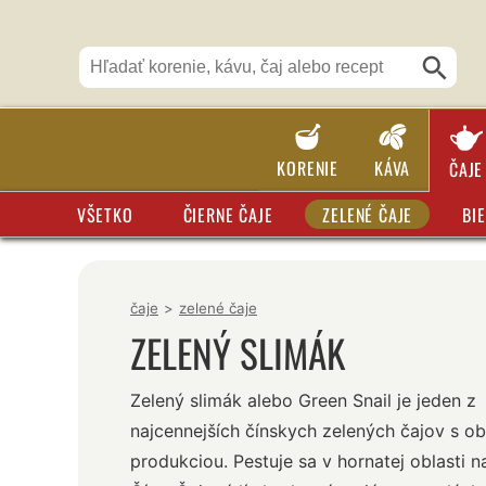
KORENIE
KÁVA
ČAJE
VŠETKO
ČIERNE ČAJE
ZELENÉ ČAJE
BIE
čaje
>
zelené čaje
ZELENÝ SLIMÁK
Zelený slimák alebo Green Snail je jeden z
najcennejších čínskych zelených čajov s 
produkciou. Pestuje sa v hornatej oblasti n