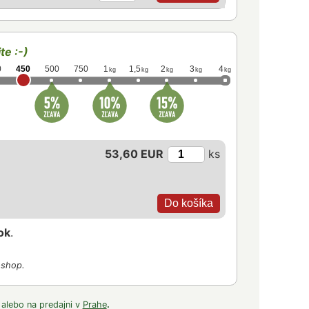
te :-)
0
450
500
750
1
1,5
2
3
4
kg
kg
kg
kg
kg
53,60 EUR
ks
ok
.
-shop.
 alebo na predajni v
Prahe
.