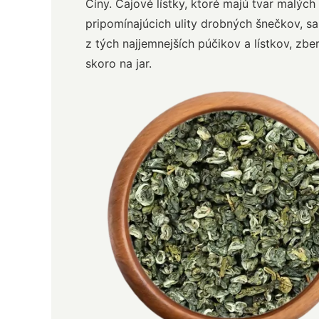
Číny. Čajové lístky, ktoré majú tvar malých 
pripomínajúcich ulity drobných šnečkov, sa
z tých najjemnejších púčikov a lístkov, zb
skoro na jar.