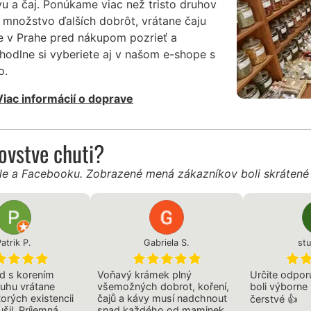
vu a čaj. Ponúkame viac než tristo druhov
 množstvo ďalších dobrôt, vrátane čaju
e v Prahe pred nákupom pozrieť a
hodlne si vyberiete aj v našom e-shope s
o.
Viac informácií o doprave
ľovstve chuti?
gle a Facebooku. Zobrazené mená zákazníkov boli skráten
atrik P.
Gabriela S.
st
d s korením
Voňavý krámek plný
Určite odpo
uhu vrátane
všemožných dobrot, koření,
boli výborne
orých existencii
čajů a kávy musí nadchnout
čerstvé 👍
šil. Príjemná
snad každého od maminek,