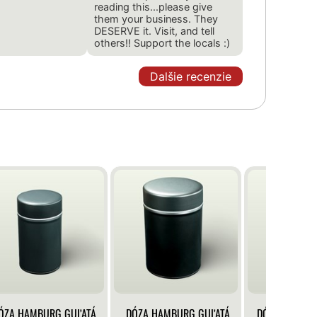
reading this...please give
them your business. They
DESERVE it. Visit, and tell
others!! Support the locals :)
Dalšie recenzie
ÓZA HAMBURG GUĽATÁ
DÓZA HAMBURG GUĽATÁ
DÓZA KLASIK