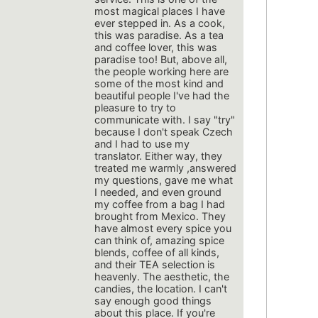
most magical places I have
ever stepped in. As a cook,
this was paradise. As a tea
and coffee lover, this was
paradise too! But, above all,
the people working here are
some of the most kind and
beautiful people I've had the
pleasure to try to
communicate with. I say "try"
because I don't speak Czech
and I had to use my
translator. Either way, they
treated me warmly ,answered
my questions, gave me what
I needed, and even ground
my coffee from a bag I had
brought from Mexico. They
have almost every spice you
can think of, amazing spice
blends, coffee of all kinds,
and their TEA selection is
heavenly. The aesthetic, the
candies, the location. I can't
say enough good things
about this place. If you're