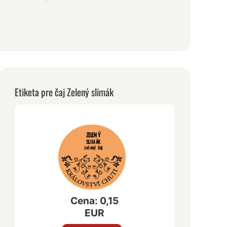
Etiketa pre čaj Zelený slimák
ZELENÝ
SLIMÁK
zelený čaj
Cena: 0,15
EUR