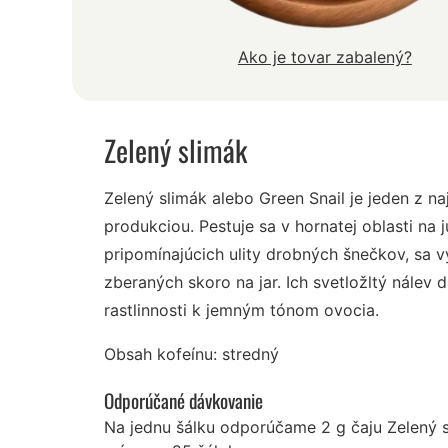
Ako je tovar zabalený?
Zelený slimák
Zelený slimák alebo Green Snail je jeden z 
produkciou. Pestuje sa v hornatej oblasti na j
pripomínajúcich ulity drobných šnečkov, sa vy
zberaných skoro na jar. Ich svetložltý nálev d
rastlinnosti k jemným tónom ovocia.
Obsah kofeínu: stredný
Odporúčané dávkovanie
Na jednu šálku odporúčame 2 g čaju Zelený 