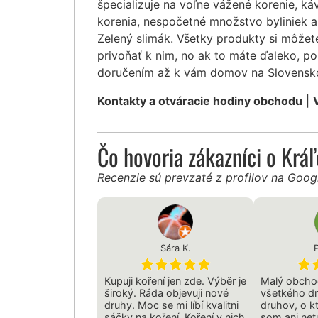
špecializuje na voľne vážené korenie, ká
korenia, nespočetné množstvo byliniek a
Zelený slimák. Všetky produkty si môžet
privoňať k nim, no ak to máte ďaleko, po
doručením až k vám domov na Slovensk
Kontakty a otváracie hodiny obchodu
|
Čo hovoria zákazníci o Krá
Recenzie sú prevzaté z profilov na Goo
Sára K.
P
Kupuji koření jen zde. Výběr je
Malý obcho
široký. Ráda objevuji nové
všetkého dr
druhy. Moc se mi líbí kvalitni
druhov, o kt
sáčky na koření. Koření v nich
som ani netu