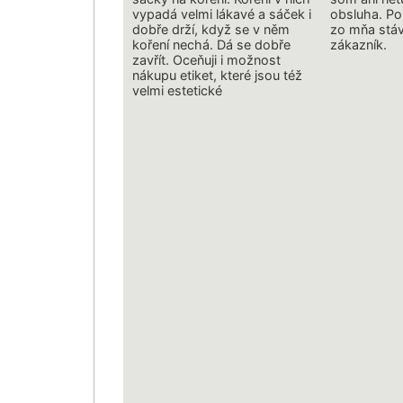
vypadá velmi lákavé a sáček i
obsluha. Po
dobře drží, když se v něm
zo mňa stáv
koření nechá. Dá se dobře
zákazník.
zavřít. Oceňuji i možnost
nákupu etiket, které jsou též
velmi estetické