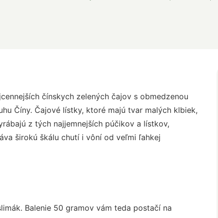
najcennejších čínskych zelených čajov s obmedzenou
uhu Číny. Čajové lístky, ktoré majú tvar malých klbiek,
rábajú z tých najjemnejších púčikov a lístkov,
áva širokú škálu chutí i vôní od veľmi ľahkej
slimák. Balenie 50 gramov vám teda postačí na