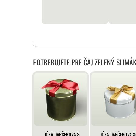
POTREBUJETE PRE ČAJ ZELENÝ SLIMÁ
DÓZA DARČEKOVÁ S
DÓZA DARČEKOVÁ S