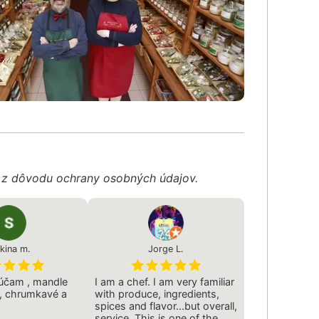
é z dôvodu ochrany osobných údajov.
ukina m.
Jorge L.
rúčam , mandle
I am a chef. I am very familiar
 , chrumkavé a
with produce, ingredients,
spices and flavor...but overall,
service. This is one of the