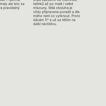
maly ale isto sa
tatínků až po malé i velké
a pravidelný
mlsouny. Milá obsluha je
vždy připravena poradit a dle
mého není co vytknout. Proto
dávám 5* a už se těším na
další návštĕvu.