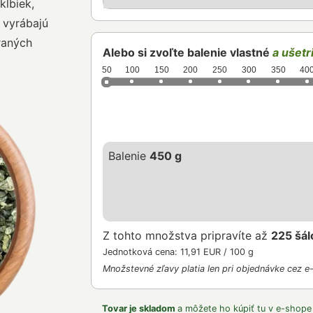
klbiek,
 vyrábajú
eraných
Alebo si zvoľte balenie vlastné
a ušetri
50
100
150
200
250
300
350
40
Balenie
450 g
Z tohto množstva pripravíte až
225 šál
Jednotková cena: 11,91 EUR / 100 g
Množstevné zľavy platia len pri objednávke cez e
Tovar je skladom
a môžete ho kúpiť tu v e-shope