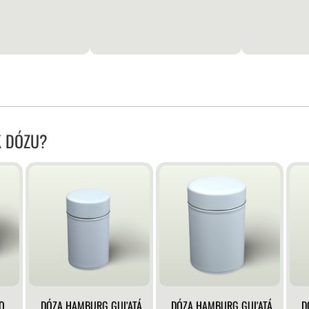
K DÓZU?
O
DÓZA HAMBURG GUĽATÁ
DÓZA HAMBURG GUĽATÁ
D