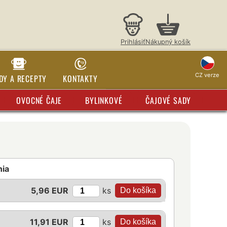
Prihlásiť
Nákupný košík
CZ verze
DY A RECEPTY
KONTAKTY
OVOCNÉ ČAJE
BYLINKOVÉ
ČAJOVÉ SADY
nia
ks
5,96 EUR
ks
11,91 EUR