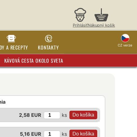
Prihlásiť
Nákupný košík
CZ verze
DY A RECEPTY
KONTAKTY
KÁVOVÁ CESTA OKOLO SVETA
nia
ks
2,58 EUR
ks
5,16 EUR