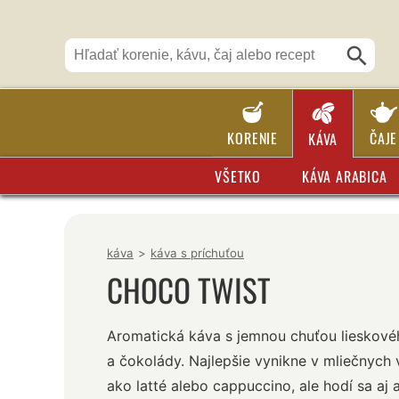
KORENIE
ČAJE
KÁVA
VŠETKO
KÁVA ARABICA
káva
>
káva s príchuťou
CHOCO TWIST
Aromatická káva s jemnou chuťou lieskové
a čokolády. Najlepšie vynikne v mliečnych 
ako latté alebo cappuccino, ale hodí sa aj 