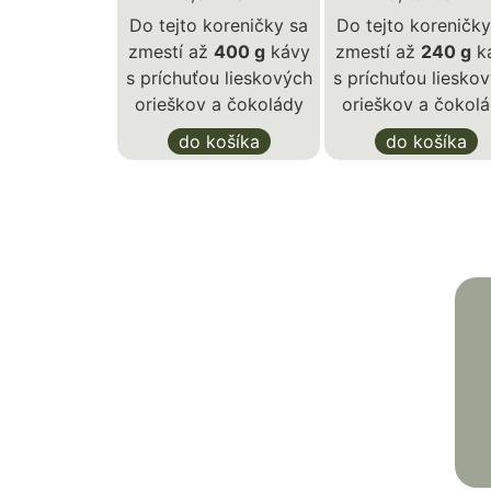
Do tejto koreničky sa
Do tejto koreničky
zmestí až
400 g
kávy
zmestí až
240 g
k
s príchuťou lieskových
s príchuťou liesko
orieškov a čokolády
orieškov a čokol
do košíka
do košíka