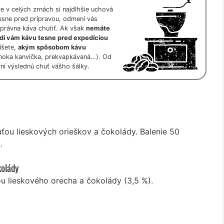
ve v celých zrnách si najdlhšie uchová
 tesne pred prípravou, odmení vás
právna káva chutiť. Ak však
nemáte
adi vám kávu tesne pred expedíciou
íšete,
akým spôsobom kávu
 moka kanvička, prekvapkávaná…). Od
vní výslednú chuť vášho šálky.
ťou lieskových orieškov a čokolády. Balenie 50
.
kolády
u lieskového orecha a čokolády (3,5 %).