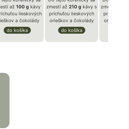
estí až
100 g
kávy
zmestí až
210 g
kávy s
zmestí až
17
ríchuťou lieskových
príchuťou lieskových
príchuťou l
ieškov a čokolády
orieškov a čokolády
orieškov a
do košíka
do košíka
do ko