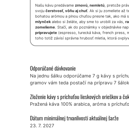
Našu kávu predávame
zrnovú, nemletú
, pretože prá
svoju
čerstvosť, vôňu aj chuť
. Ak si ju zomeliete až
bohatou arómou a plnou chuťou presne tak, ako má s
mlynček
alebo si želáte, aby sme to urobili za vás,
r
zomelieme
. Stačí, ak do poznámky v objednávke nap
pripravujete
(espresso, turecká káva, french press,
toho totiž závisí správna hrubosť mletia, ktorá ovply
Odporúčané dávkovanie
Na jednu šálku odporúčame 7 g kávy s príchu
gramov vám teda postačí na prípravu 7 šálok
Zloženie kávy s príchuťou lieskových orieškov a čo
Pražená káva 100% arabica, aróma s príchuťo
Dátum minimálnej trvanlivosti aktuálnej šarže
23. 7. 2027