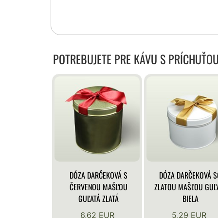
POTREBUJETE PRE KÁVU S PRÍCHUŤO
DÓZA DARČEKOVÁ S
DÓZA DARČEKOVÁ S
ČERVENOU MAŠĽOU
ZLATOU MAŠĽOU GUĽ
GUĽATÁ ZLATÁ
BIELA
6,62 EUR
5,29 EUR