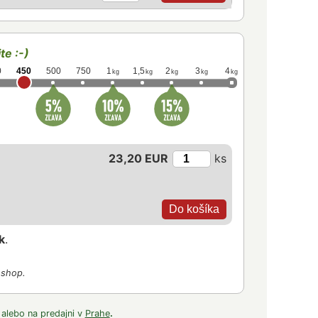
te :-)
0
450
500
750
1
1,5
2
3
4
kg
kg
kg
kg
kg
23,20 EUR
ks
k
.
-shop.
 alebo na predajni v
Prahe
.