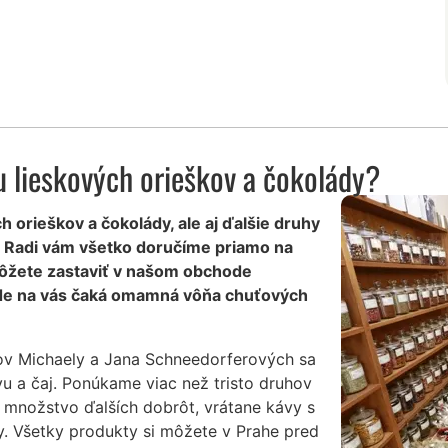
 lieskových orieškov a čokolády?
h orieškov a čokolády, ale aj ďalšie druhy
y? Radi vám všetko doručíme priamo na
ôžete zastaviť v našom obchode
 kde na vás čaká omamná vôňa chuťových
ov Michaely a Jana Schneedorferových sa
vu a čaj. Ponúkame viac než tristo druhov
 množstvo ďalších dobrôt, vrátane kávy s
y. Všetky produkty si môžete v Prahe pred