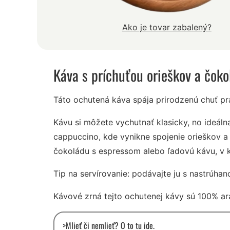
Ako je tovar zabalený?
Káva s príchuťou orieškov a čoko
Táto ochutená káva spája prirodzenú chuť pr
Kávu si môžete vychutnať klasicky, no ideálna
cappuccino, kde vynikne spojenie orieškov a 
čokoládu s espressom alebo ľadovú kávu, v k
Tip na servírovanie: podávajte ju s nastrúha
Kávové zrná tejto ochutenej kávy sú 100% ar
>Mlieť či nemlieť? O to tu ide.