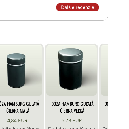
Dalšie recenzie
ÓZA HAMBURG GUĽATÁ
DÓZA HAMBURG GUĽATÁ
DÓZA KLASIK
ČIERNA MALÁ
ČIERNA VEĽKÁ
BIE
4,84 EUR
5,73 EUR
4,84 
 tejto koreničky sa
Do tejto koreničky sa
Do tejto ko