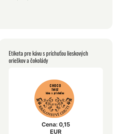
Etiketa pre kávu s príchuťou lieskových
orieškov a čokolády
CHOCO
TWIST
káva s príchuťou
Cena: 0,15
EUR