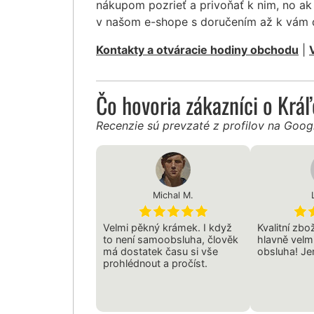
nákupom pozrieť a privoňať k nim, no ak 
v našom e-shope s doručením až k vám
Kontakty a otváracie hodiny obchodu
|
Čo hovoria zákazníci o Krá
Recenzie sú prevzaté z profilov na Goo
Michal M.
Velmi pěkný krámek. I když
Kvalitní zbo
to není samoobsluha, člověk
hlavně velm
má dostatek času si vše
obsluha! Jen
prohlédnout a pročíst.