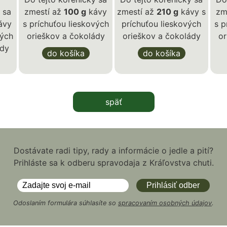
 sa
zmestí až
100 g
kávy
zmestí až
210 g
kávy s
zm
ávy
s príchuťou lieskových
príchuťou lieskových
s p
vých
orieškov a čokolády
orieškov a čokolády
or
ády
do košíka
do košíka
späť
Dostávate radi tipy, rady a informácie o jedle a pití?
Prihláste sa k odberu spravodaja z Kráľovstva chuti.
Odoslaním formulára súhlasíte so
spracovaním osobných údajov
.