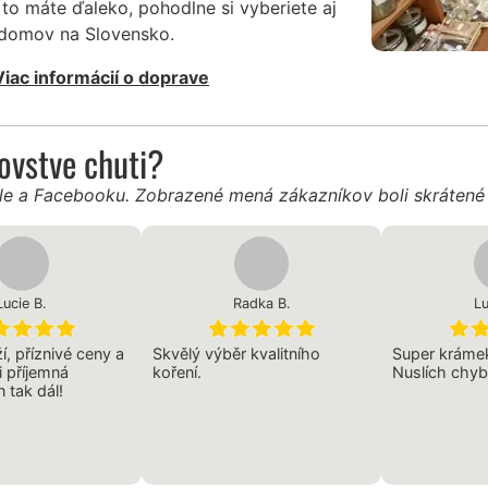
to máte ďaleko, pohodlne si vyberiete aj
 domov na Slovensko.
Viac informácií o doprave
ľovstve chuti?
gle a Facebooku. Zobrazené mená zákazníkov boli skráten
Lucie B.
Radka B.
Lu
ží, příznivé ceny a
Skvělý výběr kvalitního
Super krámek
i příjemná
koření.
Nuslích chyb
 tak dál!