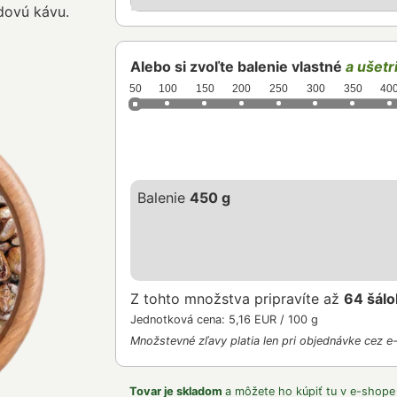
dovú kávu.
Alebo si zvoľte balenie vlastné
a ušetri
50
100
150
200
250
300
350
40
Balenie
450 g
Z tohto množstva pripravíte až
64 šálo
Jednotková cena: 5,16 EUR / 100 g
Množstevné zľavy platia len pri objednávke cez e
Tovar je skladom
a môžete ho kúpiť tu v e-shope