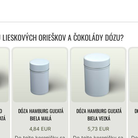
U LIESKOVÝCH ORIEŠKOV A ČOKOLÁDY DÓZU?
O
DÓZA HAMBURG GUĽATÁ
DÓZA HAMBURG GUĽATÁ
D
ATÁ
BIELA MALÁ
BIELA VEĽKÁ
4,84 EUR
5,73 EUR
Do tejto koreničky sa
Do tejto koreničky sa
Do