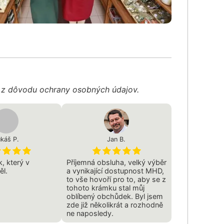
é z dôvodu ochrany osobných údajov.
káš P.
Jan B.
, který v
Příjemná obsluha, velký výběr
ěl.
a vynikající dostupnost MHD,
to vše hovoří pro to, aby se z
tohoto krámku stal můj
oblíbený obchůdek. Byl jsem
zde již několikrát a rozhodně
ne naposledy.