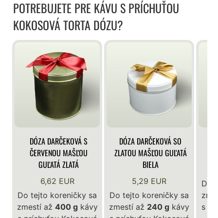
POTREBUJETE PRE KÁVU S PRÍCHUŤOU
KOKOSOVÁ TORTA DÓZU?
DÓZA DARČEKOVÁ S
DÓZA DARČEKOVÁ SO
DÓ
ČERVENOU MAŠĽOU
ZLATOU MAŠĽOU GUĽATÁ
GUĽATÁ ZLATÁ
BIELA
6,62 EUR
5,29 EUR
Do t
Do tejto koreničky sa
Do tejto koreničky sa
zme
zmestí až
400 g
kávy
zmestí až
240 g
kávy
s pr