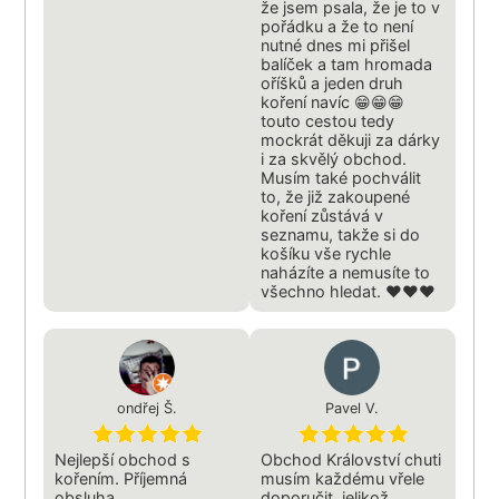
že jsem psala, že je to v
pořádku a že to není
nutné dnes mi přišel
balíček a tam hromada
oříšků a jeden druh
koření navíc 😁😁😁
touto cestou tedy
mockrát děkuji za dárky
i za skvělý obchod.
Musím také pochválit
to, že již zakoupené
koření zůstává v
seznamu, takže si do
košíku vše rychle
naházíte a nemusíte to
všechno hledat. ❤️❤️❤️
ondřej Š.
Pavel V.
Nejlepší obchod s
Obchod Království chuti
kořením. Příjemná
musím každému vřele
obsluha
doporučit, jelikož