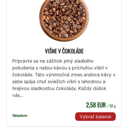
VIŠNE V ČOKOLÁDE
Pripravte sa na zážitok plný sladkého
pokušenia s našou kávou s príchuťou višní v
čokoláde. Táto výnimočná zmes arabica kávy v
sebe spája chuť sviežich višní s lahodnou a
hrejivou sladkosťou čokolády. Každý dúšok
vás...
2,58 EUR
/ 50 g
Skladom
Vybrať balenie