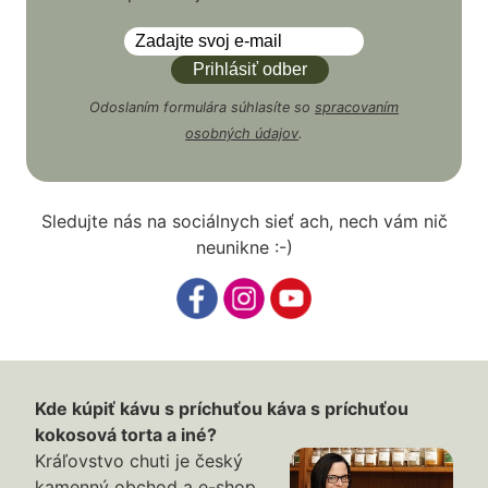
Odoslaním formulára súhlasíte so
spracovaním
osobných údajov
.
Sledujte nás na sociálnych sieť ach, nech vám nič
neunikne :-)
Kde kúpiť kávu s príchuťou káva s príchuťou
kokosová torta a iné?
Kráľovstvo chuti je český
kamenný obchod a e-shop,