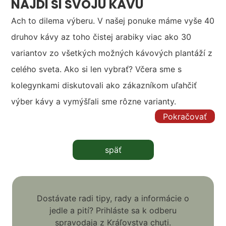
NÁJDI SI SVOJU KÁVU
Ach to dilema výberu. V našej ponuke máme vyše 40
druhov kávy az toho čistej arabiky viac ako 30
variantov zo všetkých možných kávových plantáží z
celého sveta. Ako si len vybrať? Včera sme s
kolegynkami diskutovali ako zákazníkom uľahčiť
výber kávy a vymýšľali sme rôzne varianty.
Pokračovať
späť
Dostávate radi tipy, rady a informácie o
jedle a pití? Prihláste sa k odberu
spravodaja z Kráľovstva chuti.