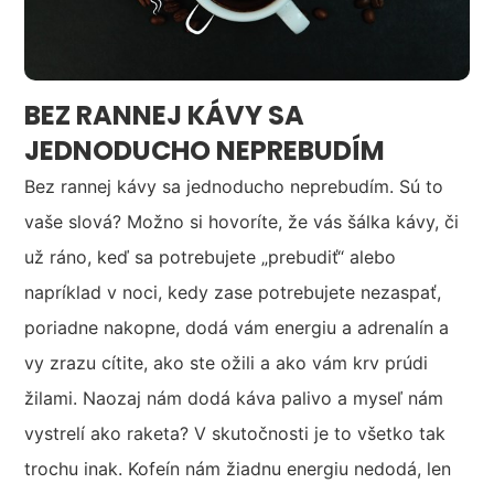
BEZ RANNEJ KÁVY SA
JEDNODUCHO NEPREBUDÍM
Bez rannej kávy sa jednoducho neprebudím. Sú to
vaše slová? Možno si hovoríte, že vás šálka kávy, či
už ráno, keď sa potrebujete „prebudiť“ alebo
napríklad v noci, kedy zase potrebujete nezaspať,
poriadne nakopne, dodá vám energiu a adrenalín a
vy zrazu cítite, ako ste ožili a ako vám krv prúdi
žilami. Naozaj nám dodá káva palivo a myseľ nám
vystrelí ako raketa? V skutočnosti je to všetko tak
trochu inak. Kofeín nám žiadnu energiu nedodá, len