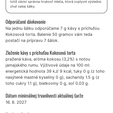
totiž závisí správna hrubosť mletia, ktorá ovplyvní výslednú
chuť vašej šálky.
Odporúčané dávkovanie
Na jednu šálku odporúčame 7 g kávy s príchuťou
Kokosová torta. Balenie 50 gramov vám teda
postačí na prípravu 7 šálok.
Zloženie kávy s príchuťou Kokosová torta
pražená káva, aróma kokosu (3,2%) s notou
jamajského rumu. Výživové údaje na 100 ml:
energetická hodnota 39 kJ/ 9 kcal, tuky 0 g (z toho
nasýtené mastné kyseliny 0 g), sacharidy 1.5 g (z
toho cukry 1.1 g), bielkoviny 0 g, soľ 0.03 g.
Dátum minimálnej trvanlivosti aktuálnej šarže
16. 8. 2027