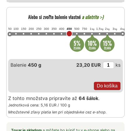
Alebo si zvoľte balenie vlastné
a ušetrite :-)
50
100
150
200
250
300
350
400
450
500
750
1
1,5
2
3
4
kg
kg
kg
kg
kg
Balenie
450 g
23,20 EUR
ks
Z tohto množstva pripravíte až
64 šálok
.
Jednotková cena: 5,16 EUR / 100 g
Množstevné zľavy platia len pri objednávke cez e-shop.
Tovar je skladom
a môžete ho kúpiť tu v e-shope alebo na