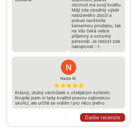
obchod má svojí kvalitu.
Májí zde obsáhlý výběr
nabízeného zboží a
pokud navštívíte
kamennou prodejnu, tak
na Vás čeká velice
příjemný a ochotný
personál. Je radost zde
nakupovat :-).
Nadia М.
Krásný, útulný obchůdek s všelijakým kořením.
Koupila jsem si tady kvalitní pravou cejlonskou
skořici, ale určitě se vrátím i pro něco jiného.
Dalšie recenzie