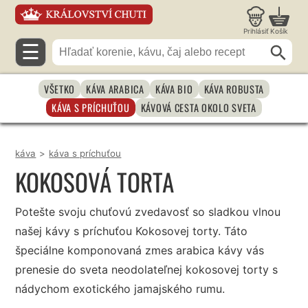
Prihlásiť
Košík
☰
VŠETKO
KÁVA ARABICA
KÁVA BIO
KÁVA ROBUSTA
KÁVA S PRÍCHUŤOU
KÁVOVÁ CESTA OKOLO SVETA
káva
>
káva s príchuťou
KOKOSOVÁ TORTA
Potešte svoju chuťovú zvedavosť so sladkou vlnou
našej kávy s príchuťou Kokosovej torty. Táto
špeciálne komponovaná zmes arabica kávy vás
prenesie do sveta neodolateľnej kokosovej torty s
nádychom exotického jamajského rumu.