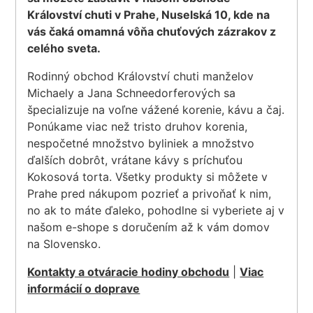
Království chuti v Prahe, Nuselská 10, kde na
vás čaká omamná vôňa chuťových zázrakov z
celého sveta.
Rodinný obchod Království chuti manželov
Michaely a Jana Schneedorferových sa
špecializuje na voľne vážené korenie, kávu a čaj.
Ponúkame viac než tristo druhov korenia,
nespočetné množstvo byliniek a množstvo
ďalších dobrôt, vrátane kávy s príchuťou
Kokosová torta. Všetky produkty si môžete v
Prahe pred nákupom pozrieť a privoňať k nim,
no ak to máte ďaleko, pohodlne si vyberiete aj v
našom e-shope s doručením až k vám domov
na Slovensko.
Kontakty a otváracie hodiny obchodu
|
Viac
informácií o doprave