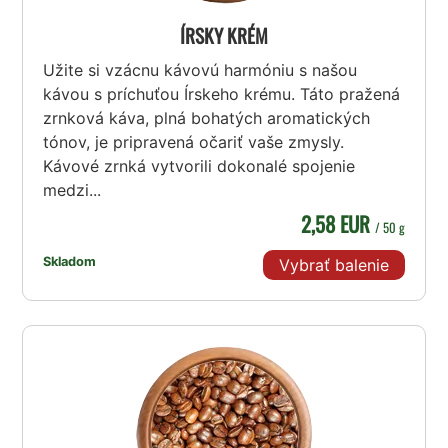
ÍRSKY KRÉM
Užite si vzácnu kávovú harmóniu s našou
kávou s príchuťou Írskeho krému. Táto pražená
zrnková káva, plná bohatých aromatických
tónov, je pripravená očariť vaše zmysly.
Kávové zrnká vytvorili dokonalé spojenie
medzi...
2,58 EUR
/ 50 g
Skladom
Vybrať balenie