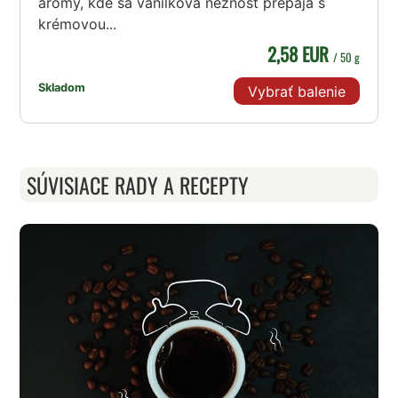
arómy, kde sa vanilková nežnosť prepája s
krémovou...
2,58 EUR
/ 50 g
Skladom
Vybrať balenie
SÚVISIACE RADY A RECEPTY