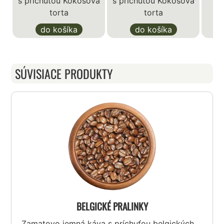
s príchuťou Kokosová
s príchuťou Kokosová
torta
torta
do košíka
do košíka
SÚVISIACE PRODUKTY
BELGICKÉ PRALINKY
Zamatovo jemná káva s príchuťou belgických