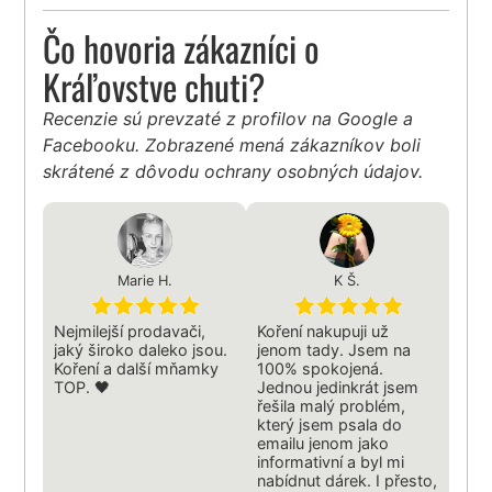
Čo hovoria zákazníci o
Kráľovstve chuti?
Recenzie sú prevzaté z profilov na Google a
Facebooku. Zobrazené mená zákazníkov boli
skrátené z dôvodu ochrany osobných údajov.
Marie H.
K Š.
Nejmilejší prodavači,
Koření nakupuji už
jaký široko daleko jsou.
jenom tady. Jsem na
Koření a další mňamky
100% spokojená.
TOP. 🖤
Jednou jedinkrát jsem
řešila malý problém,
který jsem psala do
emailu jenom jako
informativní a byl mi
nabídnut dárek. I přesto,