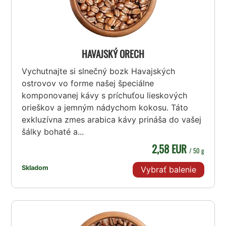
HAVAJSKÝ ORECH
Vychutnajte si slnečný bozk Havajských
ostrovov vo forme našej špeciálne
komponovanej kávy s príchuťou lieskových
orieškov a jemným nádychom kokosu. Táto
exkluzívna zmes arabica kávy prináša do vašej
šálky bohaté a...
2,58 EUR
/ 50 g
Skladom
Vybrať balenie