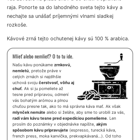
raja. Ponorte sa do lahodného sveta tejto kávy a
nechajte sa unášať príjemnými vlnami sladkej
rozkoše.
Kávové zrná tejto ochutenej kávy sú 100 % arabica.
Mlieť alebo nemlieť? O to tu ide.
Našu kávu ponúkame
zrnkovú,
nemletú
, pretože práve v
celých zrnách si najdlhšie
uchová svoju
čerstvosť, vôňu aj
chuť
. Ak si ju pomeliete až
tesne pred prípravou, odmení
vás bohatým arómou a plnou
chuťou presne tak, ako to má správna káva mať. Ak však
mlynček nemáte
alebo si želáte, aby sme to urobili za vás,
radi vám kávu tesne pred expedíciou pomelieme
. Len
prosím do poznámky v objednávke napíšte,
akým
spôsobom kávu pripravujete
(espresso, turecká káva,
french press, moka kanvička, prekvapkávaná…). Od toho