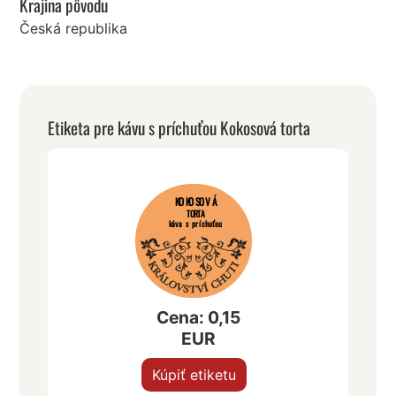
Krajina pôvodu
Česká republika
Etiketa pre kávu s príchuťou Kokosová torta
KOKOSOVÁ
TORTA
káva s príchuťou
Cena: 0,15
EUR
Kúpiť etiketu