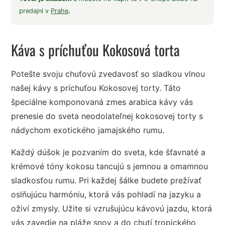
predajni v
Prahe
.
Káva s príchuťou Kokosová torta
Potešte svoju chuťovú zvedavosť so sladkou vlnou
našej kávy s príchuťou Kokosovej torty. Táto
špeciálne komponovaná zmes arabica kávy vás
prenesie do sveta neodolateľnej kokosovej torty s
nádychom exotického jamajského rumu.
Každý dúšok je pozvaním do sveta, kde šťavnaté a
krémové tóny kokosu tancujú s jemnou a omamnou
sladkosťou rumu. Pri každej šálke budete prežívať
oslňujúcu harmóniu, ktorá vás pohladí na jazyku a
oživí zmysly. Užite si vzrušujúcu kávovú jazdu, ktorá
vás zavedie na pláže snov a do chutí tropického