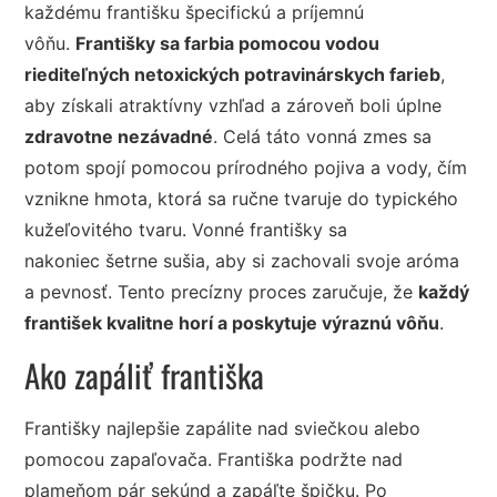
každému františku špecifickú a príjemnú
vôňu.
Františky sa farbia pomocou vodou
riediteľných netoxických potravinárskych farieb
,
aby získali atraktívny vzhľad a zároveň boli úplne
zdravotne nezávadné
. Celá táto vonná zmes sa
potom spojí pomocou prírodného pojiva a vody, čím
vznikne hmota, ktorá sa ručne tvaruje do typického
kužeľovitého tvaru. Vonné františky sa
nakoniec šetrne sušia, aby si zachovali svoje aróma
a pevnosť. Tento precízny proces zaručuje, že
každý
františek kvalitne horí a poskytuje výraznú vôňu
.
Ako zapáliť františka
Františky najlepšie zapálite nad sviečkou alebo
pomocou zapaľovača. Františka podržte nad
plameňom pár sekúnd a zapáľte špičku. Po