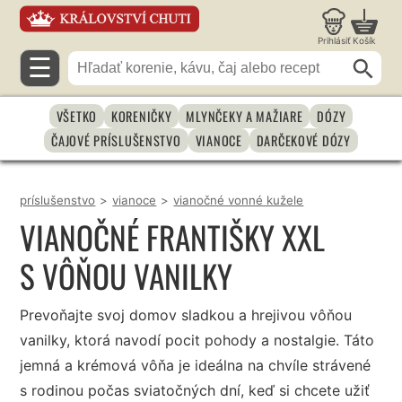
Prihlásiť
Košík
☰
VŠETKO
KORENIČKY
MLYNČEKY A MAŽIARE
DÓZY
ČAJOVÉ PRÍSLUŠENSTVO
VIANOCE
DARČEKOVÉ DÓZY
príslušenstvo
>
vianoce
>
vianočné vonné kužele
VIANOČNÉ FRANTIŠKY XXL
S VÔŇOU VANILKY
Prevoňajte svoj domov sladkou a hrejivou vôňou
vanilky, ktorá navodí pocit pohody a nostalgie. Táto
jemná a krémová vôňa je ideálna na chvíle strávené
s rodinou počas sviatočných dní, keď si chcete užiť