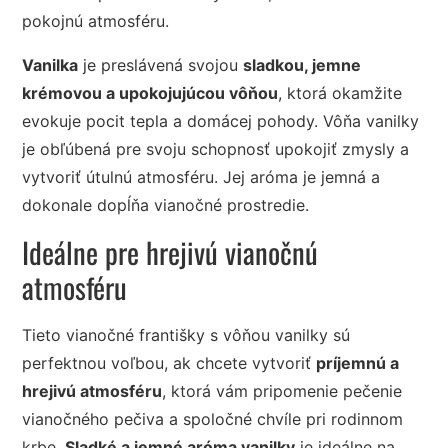
pokojnú atmosféru.
Vanilka
je preslávená svojou
sladkou, jemne
krémovou a upokojujúcou vôňou
, ktorá okamžite
evokuje pocit tepla a domácej pohody. Vôňa vanilky
je obľúbená pre svoju schopnosť upokojiť zmysly a
vytvoriť útulnú atmosféru. Jej aróma je jemná a
dokonale dopĺňa vianočné prostredie.
Ideálne pre hrejivú vianočnú
atmosféru
Tieto vianočné františky s vôňou vanilky sú
perfektnou voľbou, ak chcete vytvoriť
príjemnú a
hrejivú atmosféru
, ktorá vám pripomenie pečenie
vianočného pečiva a spoločné chvíle pri rodinnom
krbe.
Sladké a jemné aróma vanilky
je ideálne na