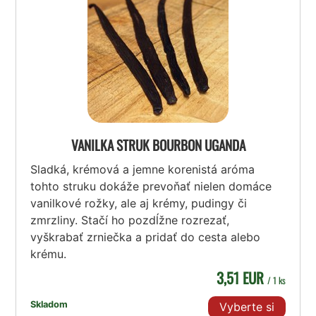
VANILKA STRUK BOURBON UGANDA
Sladká, krémová a jemne korenistá aróma
tohto struku dokáže prevoňať nielen domáce
vanilkové rožky, ale aj krémy, pudingy či
zmrzliny. Stačí ho pozdĺžne rozrezať,
vyškrabať zrniečka a pridať do cesta alebo
krému.
3,51 EUR
/ 1 ks
Skladom
Vyberte si