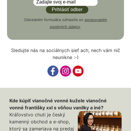
Odoslaním formulára súhlasíte so
spracovaním
osobných údajov
.
Sledujte nás na sociálnych sieť ach, nech vám nič
neunikne :-)
Kde kúpiť vianočné vonné kužele vianočné
vonné františky xxl s vôňou vanilky a iné?
Kráľovstvo chuti je český
kamenný obchod a e-shop,
ktorý sa zameriava na predaj