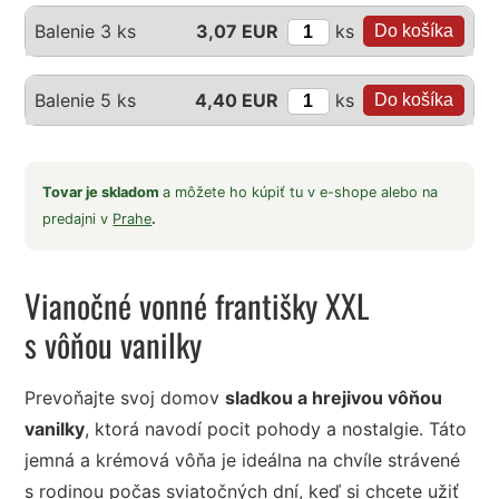
ks
Balenie 3 ks
3,07 EUR
ks
Balenie 5 ks
4,40 EUR
Tovar je skladom
a môžete ho kúpiť tu v e-shope alebo na
predajni v
Prahe
.
Vianočné vonné františky XXL
s vôňou vanilky
Prevoňajte svoj domov
sladkou a hrejivou vôňou
vanilky
, ktorá navodí pocit pohody a nostalgie. Táto
jemná a krémová vôňa je ideálna na chvíle strávené
s rodinou počas sviatočných dní, keď si chcete užiť