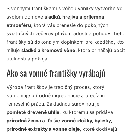
S vonnými františkami s vôňou vanilky vytvoríte vo
svojom domove
sladkú, hrejivú a príjemnú
atmosféru
, ktorá vás prenesie do pokojných
sviatočných večerov plných radosti a pohody. Tieto
františky sú dokonalým doplnkom pre každého, kto
miluje
sladké a krémové vône
, ktoré prinášajú pocit
útulnosti a pokoja.
Ako sa vonné františky vyrábajú
Výroba františkov je tradičný proces, ktorý
kombinuje prírodné ingrediencie a precíznu
remeselnú prácu. Základnou surovinou je
pomleté drevené uhlie
, ku ktorému sa pridáva
prírodná živica
a ďalšie
vonné zložky, bylinky,
prírodné extrakty a vonné oleje
, ktoré dodávajú