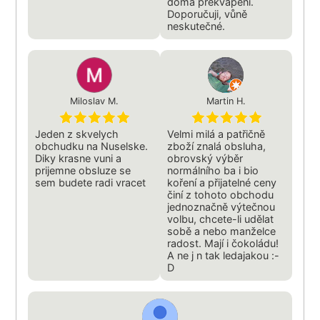
doma překvapení.
Doporučuji, vůně
neskutečné.
Miloslav M.
Martin H.
Jeden z skvelych
Velmi milá a patřičně
obchudku na Nuselske.
zboží znalá obsluha,
Diky krasne vuni a
obrovský výběr
prijemne obsluze se
normálního ba i bio
sem budete radi vracet
koření a přijatelné ceny
činí z tohoto obchodu
jednoznačně výtečnou
volbu, chcete-li udělat
sobě a nebo manželce
radost. Mají i čokoládu!
A ne j n tak ledajakou :-
D