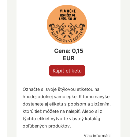
VIANOČNÉ
FRANTIŠKY XXL
S VÔŇOU VANILKY
Cena: 0,15
EUR
Kúpiť etiketu
Označte si svoje štýlovou etiketou na
hnedej odolnej samolepke. K tomu navyše
dostanete aj etiketu s popisom a zložením,
ktorú tiež môžete na nalepiť. Alebo si z
týchto etikiet vytvorte vlastný katalóg
obľúbených produktov.
Viac informácií