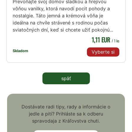
Prevoňajte svoj domov sladkou a hrejivou
vôňou vanilky, ktorá navodí pocit pohody a
nostalgie. Táto jemná a krémová vôňa je
ideálna na chvíle strávené s rodinou počas
sviatočných dní, keď si chcete užiť pokojnú...
1,11 EUR
/ 1 ks
Skladom
Vyberte si
späť
Dostávate radi tipy, rady a informácie o
jedle a pití? Prihláste sa k odberu
spravodaja z Kráľovstva chuti.