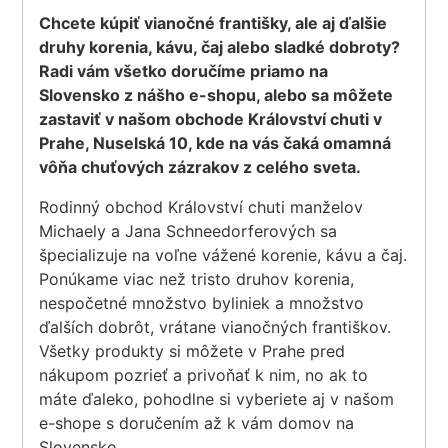
Chcete kúpiť vianočné františky, ale aj ďalšie
druhy korenia, kávu, čaj alebo sladké dobroty?
Radi vám všetko doručíme priamo na
Slovensko z nášho e-shopu, alebo sa môžete
zastaviť v našom obchode Království chuti v
Prahe, Nuselská 10, kde na vás čaká omamná
vôňa chuťových zázrakov z celého sveta.
Rodinný obchod Království chuti manželov
Michaely a Jana Schneedorferových sa
špecializuje na voľne vážené korenie, kávu a čaj.
Ponúkame viac než tristo druhov korenia,
nespočetné množstvo byliniek a množstvo
ďalších dobrôt, vrátane vianočných františkov.
Všetky produkty si môžete v Prahe pred
nákupom pozrieť a privoňať k nim, no ak to
máte ďaleko, pohodlne si vyberiete aj v našom
e-shope s doručením až k vám domov na
Slovensko.