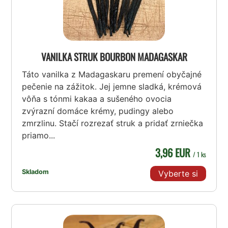
VANILKA STRUK BOURBON MADAGASKAR
Táto vanilka z Madagaskaru premení obyčajné
pečenie na zážitok. Jej jemne sladká, krémová
vôňa s tónmi kakaa a sušeného ovocia
zvýrazní domáce krémy, pudingy alebo
zmrzlinu. Stačí rozrezať struk a pridať zrniečka
priamo...
3,96 EUR
/ 1 ks
Skladom
Vyberte si