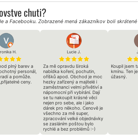
ľovstve chuti?
gle a Facebooku. Zobrazené mená zákazníkov boli skráten
ronika H.
Lucie J.
J
od plný barev a
Za mě opravdu široká
Koupil jsem 
 ochotný personál,
nabídka koření, pochutin,
kmínu. Ten j
oradí a pomůže.
oříšků apod. Obchod je moc
úžasný.
,přijatelné ceny.
hezky zařízený a majitelé i
zaměstnanci velmi přívětiví a
nápomocní při vybírání. Dají
se tu nakoupit krásné věci
nejen pro sebe, ale i jako
dárek pro někoho. Cenově je
všechno za mě super,
zpracování velké objednávky
se zasláním poštou bylo
rychlé a bez problémů :-)