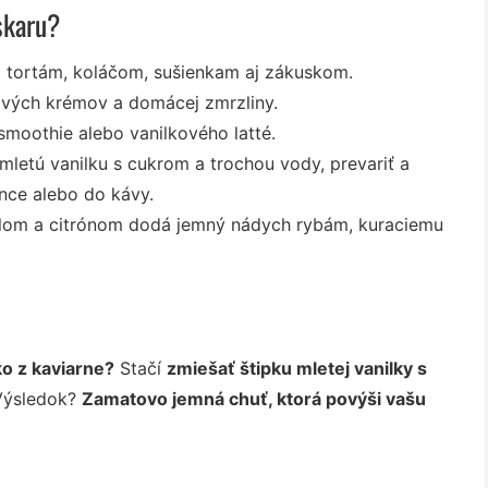
skaru?
 tortám, koláčom, sušienkam aj zákuskom.
ových krémov a domácej zmrzliny.
smoothie alebo vanilkového latté.
mletú vanilku s cukrom a trochou vody, prevariť a
ance alebo do kávy.
lom a citrónom dodá jemný nádych rybám, kuraciemu
ko z kaviarne?
Stačí
zmiešať štipku mletej vanilky s
Výsledok?
Zamatovo jemná chuť, ktorá povýši vašu