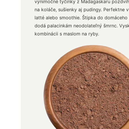
výnimočné tyčinky z Madagaskaru pozdvih
na koláče, sušienky aj pudingy. Perfektne v
latté alebo smoothie. Štipka do domáceho 
dodá palacinkám neodolateľný šmrnc. Vyskú
kombinácii s maslom na ryby.