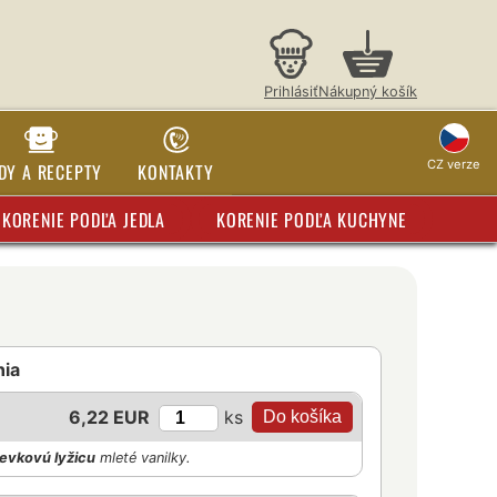
Prihlásiť
Nákupný košík
CZ verze
DY A RECEPTY
KONTAKTY
KORENIE PODĽA JEDLA
KORENIE PODĽA KUCHYNE
nia
ks
6,22 EUR
ievkovú lyžicu
mleté vanilky.