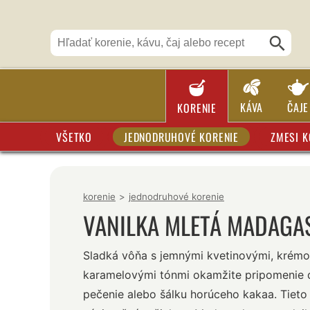
KÁVA
ČAJE
KORENIE
VŠETKO
JEDNODRUHOVÉ KORENIE
ZMESI K
korenie
>
jednodruhové korenie
VANILKA MLETÁ MADAGA
Sladká vôňa s jemnými kvetinovými, krém
karamelovými tónmi okamžite pripomenie
pečenie alebo šálku horúceho kakaa. Tieto