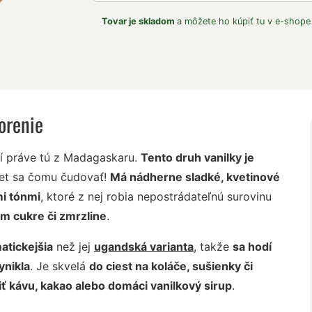
Tovar je skladom
a môžete ho kúpiť tu v e-shope
orenie
aví práve tú z Madagaskaru.
Tento druh vanilky je
iet sa čomu čudovať!
Má nádherne sladké, kvetinové
i tónmi
, ktoré z nej robia nepostrádateľnú surovinu
m cukre či zmrzline
.
atickejšia
než jej
ugandská varianta
, takže
sa hodí
ynikla
. Je skvelá
do ciest na koláče, sušienky či
iť kávu, kakao alebo domáci vanilkový sirup
.