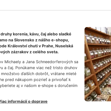
 druhy korenia, kávu, čaj alebo sladké
iamo na Slovensko z nášho e-shopu,
de Království chuti v Prahe, Nuselská
vých zázrakov z celého sveta.
ov Michaely a Jana Schneedorferových sa
vu a čaj. Ponúkame viac než tristo druhov
 množstvo ďalších dobrôt, vrátane mleté
ahe pred nákupom pozrieť a privoňať k
vyberiete aj v našom e-shope s doručením
Viac informácií o doprave