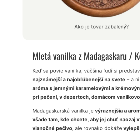
Ako je tovar zabalený?
Mletá vanilka z Madagaskaru
/ K
Keď sa povie vanilka, väčšina ľudí si predst
najznámejší a najobľúbenejší na svete
– a n
aróma s jemnými karamelovými a krémovým
pri pečení, v dezertoch, domácom vanilkovo
Madagaskarská vanilka je
výraznejšia a arom
všade tam, kde chcete, aby jej chuť naozaj v
vianočné pečivo
, ale rovnako dokáže
vylepš