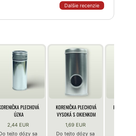
Dalšie recenzie
KORENIČKA PLECHOVÁ
KORENIČKA PLECHOVÁ
KORENIČKA 
ÚZKA
VYSOKÁ S OKIENKOM
VYSOKÁ S 
OKIEN
2,44 EUR
1,69 EUR
1,96 
Do tejto dózy sa
Do tejto dózy sa