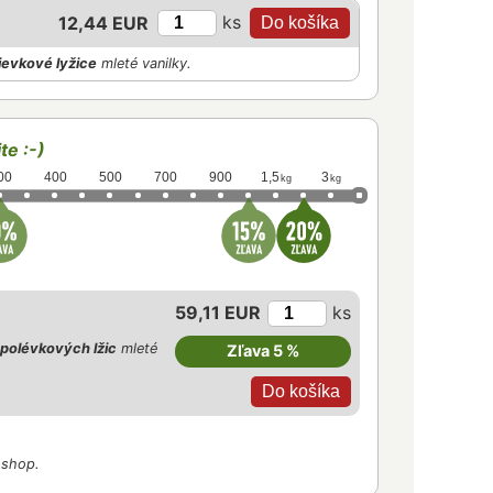
ks
12,44 EUR
ievkové lyžice
mleté vanilky.
te :-)
00
400
500
700
900
1,5
3
kg
kg
59,11 EUR
ks
polévkových lžic
mleté
Zľava 5 %
-shop.