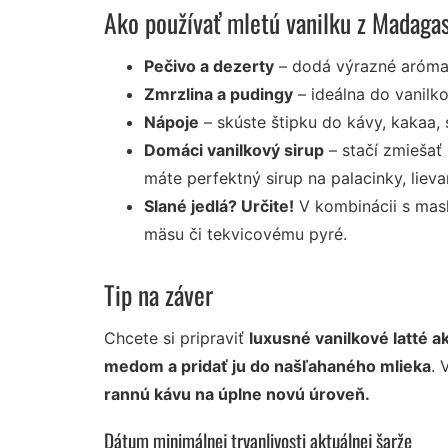
Ako používať mletú vanilku z Madaga
Pečivo a dezerty
– dodá výrazné aróma
Zmrzlina a pudingy
– ideálna do vanilk
Nápoje
– skúste štipku do kávy, kakaa, 
Domáci vanilkový sirup
– stačí zmiešať 
máte perfektný sirup na palacinky, liev
Slané jedlá? Určite!
V kombinácii s mas
mäsu či tekvicovému pyré.
Tip na záver
Chcete si pripraviť
luxusné vanilkové latté a
medom a pridať ju do našľahaného mlieka
. 
rannú kávu na úplne novú úroveň.
Dátum minimálnej trvanlivosti aktuálnej šarže