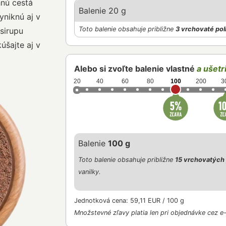
nú cestá
Balenie 20 g
yniknú aj v
Toto balenie obsahuje približne
3 vrchovaté pol
sirupu
šajte aj v
Alebo si zvoľte balenie vlastné
a ušetri
20
40
60
80
100
200
3
Balenie
100 g
Toto balenie obsahuje približne
15 vrchovatých 
vanilky.
Jednotková cena: 59,11 EUR / 100 g
Množstevné zľavy platia len pri objednávke cez e