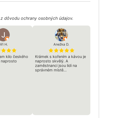
é z dôvodu ochrany osobných údajov.
iří H.
Anežka D.
tam kilo českého
Krámek s kořením a kávou je
e naprosto
naprosto skvělý. A
zaměstnanci jsou lidi na
správném místě...