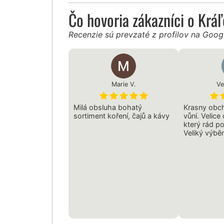
Čo hovoria zákazníci o Krá
Recenzie sú prevzaté z profilov na Goo
Marie V.
Ve
Milá obsluha bohatý
Krasny obch
sortiment koření, čajů a kávy
vůní. Velice
který rád p
Veliký výběr