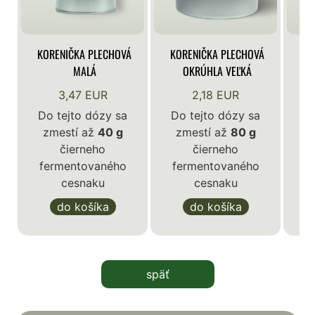
KORENIČKA PLECHOVÁ
KORENIČKA PLECHOVÁ
KO
MALÁ
OKRÚHLA VEĽKÁ
3,47 EUR
2,18 EUR
Do tejto dózy sa
Do tejto dózy sa
zmestí až
40 g
zmestí až
80 g
D
čierneho
čierneho
z
fermentovaného
fermentovaného
cesnaku
cesnaku
f
do košíka
do košíka
späť