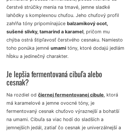
čerstvé strúčiky menia na tmavé, jemne sladké
lahôdky s komplexnou chuťou. Jeho chuťový profil
zahŕňa tóny pripomínajúce
balzamikový ocot,
sušené slivky, tamarind a karamel
, pričom mu
chýba ostrá štipľavosť čerstvého cesnaku. Namiesto
toho ponúka jemné
umami
tóny, ktoré dodajú jedlám
hĺbku a jedinečný charakter.
Je lepšia fermentovaná cibuľa alebo
cesnak?
Na rozdiel od
čiernej fermentovanej cibule
, ktorá
má karamelové a jemne ovocné tóny, je
fermentovaný cesnak chuťovo výraznejší a bohatší
na umami. Cibuľa sa viac hodí do sladších a
jemnejších jedál, zatiaľ čo cesnak je univerzálnejší a