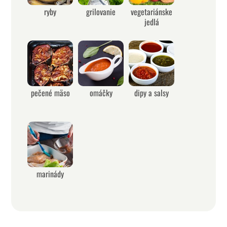
ryby
grilovanie
vegetariánske
jedlá
pečené mäso
omáčky
dipy a salsy
marinády