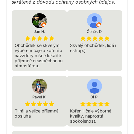
skrátené z dôvodu ochrany osobných údajov.
Jan H.
Čeněk D.
Obchůdek se skvělým
Skvělý obchůdek, lidé i
výběrem čaje a koření a
eshop:)
navzdory rušné lokalitě
příjemně neuspěchanou
atmosférou.
Pavel K.
Di P.
Tj ráj a velice příjemná
Koření i čaje výborné
obsluha
kvality, naprostá
spokojenost.