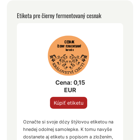
Etiketa pre čierny fermentovaný cesnak
CESNAK
ČIERNY FERMENTOVANÝ
korenie
Cena: 0,15
EUR
Kúpiť etiketu
Označte si svoje dózy štýlovou etiketou na
hnedej odolnej samolepke. K tomu navyše
dostanete aj etiketu s popisom a zložením,