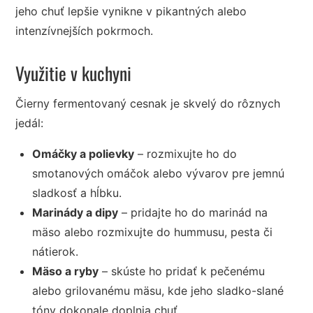
jeho chuť lepšie vynikne v pikantných alebo
intenzívnejších pokrmoch.
Využitie v kuchyni
Čierny fermentovaný cesnak je skvelý do rôznych
jedál:
Omáčky a polievky
– rozmixujte ho do
smotanových omáčok alebo vývarov pre jemnú
sladkosť a hĺbku.
Marinády a dipy
– pridajte ho do marinád na
mäso alebo rozmixujte do hummusu, pesta či
nátierok.
Mäso a ryby
– skúste ho pridať k pečenému
alebo grilovanému mäsu, kde jeho sladko-slané
tóny dokonale doplnia chuť.