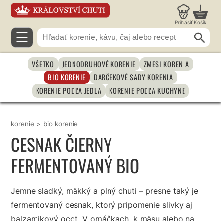
Prihlásiť
Košík
☰
VŠETKO
JEDNODRUHOVÉ KORENIE
ZMESI KORENIA
BIO KORENIE
DARČEKOVÉ SADY KORENIA
KORENIE PODĽA JEDLA
KORENIE PODĽA KUCHYNE
korenie
>
bio korenie
CESNAK ČIERNY
FERMENTOVANÝ BIO
Jemne sladký, mäkký a plný chuti – presne taký je
fermentovaný cesnak, ktorý pripomenie slivky aj
balzamikový ocot. V omáčkach, k mäsu alebo na