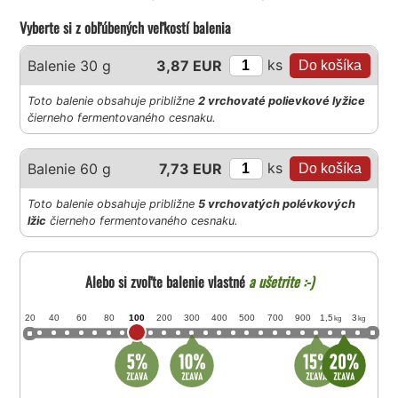
Vyberte si z obľúbených veľkostí balenia
ks
Balenie 30 g
3,87 EUR
Toto balenie obsahuje približne
2 vrchovaté polievkové lyžice
čierneho fermentovaného cesnaku.
ks
Balenie 60 g
7,73 EUR
Toto balenie obsahuje približne
5 vrchovatých polévkových
lžic
čierneho fermentovaného cesnaku.
Alebo si zvoľte balenie vlastné
a ušetrite :-)
20
40
60
80
100
200
300
400
500
700
900
1,5
3
kg
kg