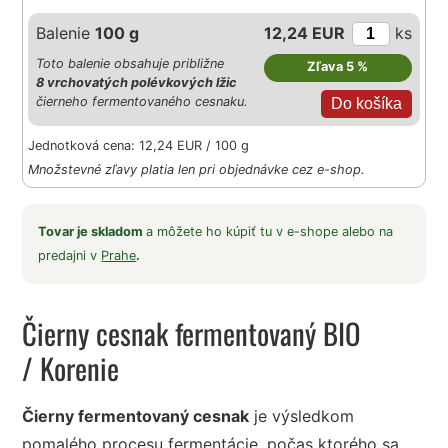
Balenie
100 g
12,24 EUR
ks
Toto balenie obsahuje približne
Zľava 5 %
8 vrchovatých polévkových lžic
čierneho fermentovaného cesnaku.
Jednotková cena: 12,24 EUR / 100 g
Množstevné zľavy platia len pri objednávke cez e-shop.
Tovar je skladom
a môžete ho kúpiť tu v e-shope alebo na
predajni v
Prahe
.
Čierny cesnak fermentovaný BIO
/ Korenie
Čierny fermentovaný cesnak
je výsledkom
pomalého procesu fermentácie, počas ktorého sa