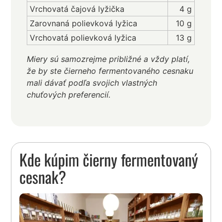
Vrchovatá čajová lyžička
4 g
Zarovnaná polievková lyžica
10 g
Vrchovatá polievková lyžica
13 g
Miery sú samozrejme približné a vždy platí,
že by ste čierneho fermentovaného cesnaku
mali dávať podľa svojich vlastných
chuťových preferencií.
Kde kúpim čierny fermentovaný
cesnak?