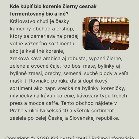
Kde kúpiť bio korenie čierny cesnak
fermentovaný bio a iné?
Kráľovstvo chuti je český
kamenný obchod a e-shop,
ktorý sa zameriava na predaj
voľne váženého sortimentu
ako je kvalitné korenie,
zrnková káva arabica aj robusta, sypané čierne,
zelené a ovocné čaje, rooibos, mate, bylinky aj
bylinné zmesi, orechy, semená, suché plody a veľa
maškrt. Rovnako ponúka ďalší doplnkový
sortiment ako napr. vrecká na bylinky, koreničky,
mlynčeky na kávu i korenie, kávovary typu french
press a mocca caffe. Tento obchod nájdete v
Prahe v ulici Nuselská 10 a všetok sortiment
zasiela po celej Českej a Slovenskej republike.
Copyright © 2026 Království chuti |
Právne informácie