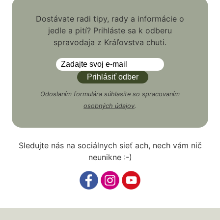
Dostávate radi tipy, rady a informácie o
jedle a pití? Prihláste sa k odberu
spravodaja z Kráľovstva chuti.
Odoslaním formulára súhlasíte so
spracovaním
osobných údajov
.
Sledujte nás na sociálnych sieť ach, nech vám nič
neunikne :-)