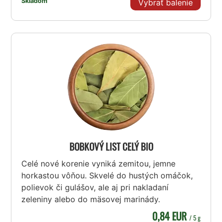
Skladom
Vybrať balenie
BOBKOVÝ LIST CELÝ BIO
Celé nové korenie vyniká zemitou, jemne
horkastou vôňou. Skvelé do hustých omáčok,
polievok či gulášov, ale aj pri nakladaní
zeleniny alebo do mäsovej marinády.
0,84 EUR
/ 5 g