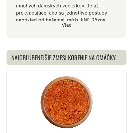
mnohých dámskych večierkov. Je až
prekvapujúce, ako sa jednotlivé postupy
napríklad pri bešameli môžu líšiť. Rôzne
Viac
polotovary šetria síce čas, nie je ale nad
vlastnou domácou kôprovou, cesnakovou
alebo orientálnou omáčkou, ktorú pripravíte
jednoducho napríklad z karí zmesí. Láska
prechádza žalúdkom.
NAJOBĽÚBENEJŠIE ZMESI KORENIE NA OMÁČKY