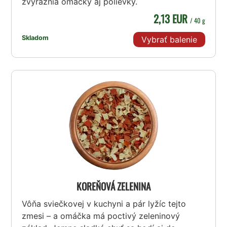
zvýraznia omáčky aj polievky.
2,13 EUR
/ 40 g
Skladom
Vybrať balenie
KOREŇOVÁ ZELENINA
Vôňa sviečkovej v kuchyni a pár lyžíc tejto
zmesi – a omáčka má poctivý zeleninový