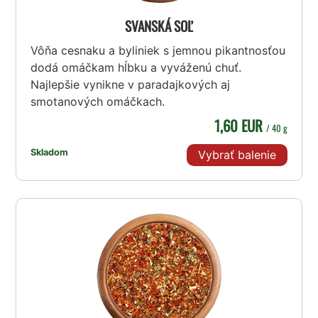
SVANSKÁ SOĽ
Vôňa cesnaku a byliniek s jemnou pikantnosťou
dodá omáčkam hĺbku a vyváženú chuť.
Najlepšie vynikne v paradajkových aj
smotanových omáčkach.
1,60 EUR
/ 40 g
Skladom
Vybrať balenie