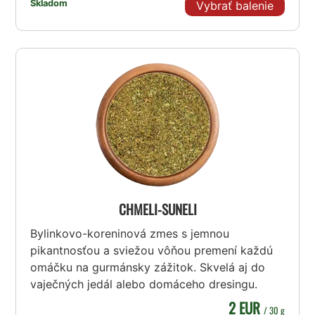
Skladom
Vybrať balenie
CHMELI-SUNELI
Bylinkovo-koreninová zmes s jemnou
pikantnosťou a sviežou vôňou premení každú
omáčku na gurmánsky zážitok. Skvelá aj do
vaječných jedál alebo domáceho dresingu.
2 EUR
/ 30 g