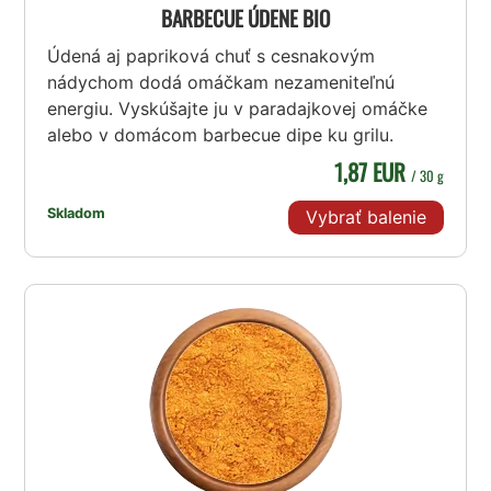
BARBECUE ÚDENE BIO
Údená aj papriková chuť s cesnakovým
nádychom dodá omáčkam nezameniteľnú
energiu. Vyskúšajte ju v paradajkovej omáčke
alebo v domácom barbecue dipe ku grilu.
1,87 EUR
/ 30 g
Skladom
Vybrať balenie