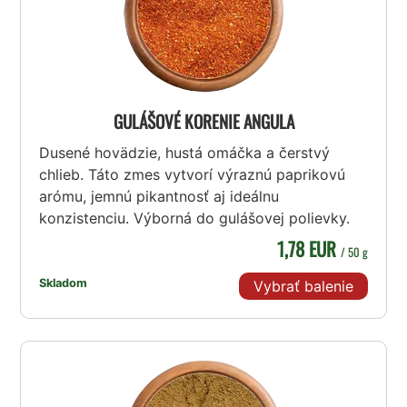
GULÁŠOVÉ KORENIE ANGULA
Dusené hovädzie, hustá omáčka a čerstvý
chlieb. Táto zmes vytvorí výraznú paprikovú
arómu, jemnú pikantnosť aj ideálnu
konzistenciu. Výborná do gulášovej polievky.
1,78 EUR
/ 50 g
Skladom
Vybrať balenie