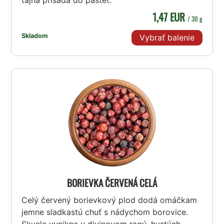
tajná prísada do paštét.
1,47 EUR
/ 30 g
Skladom
Vybrať balenie
BORIEVKA ČERVENÁ CELÁ
Celý červený borievkový plod dodá omáčkam
jemne sladkastú chuť s nádychom borovice.
Skvele vynikne v divinovom ragú, hustých