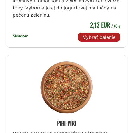
krémovým omáčkam a zeleninovým karí svieže
tóny. Výborná je aj do jogurtovej marinády na
pečenú zeleninu.
2,13 EUR
/ 40 g
Skladom
Vybrať balenie
PIRI-PIRI