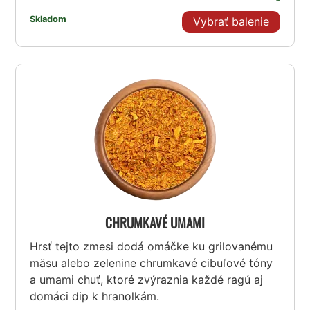
Skladom
Vybrať balenie
CHRUMKAVÉ UMAMI
Hrsť tejto zmesi dodá omáčke ku grilovanému
mäsu alebo zelenine chrumkavé cibuľové tóny
a umami chuť, ktoré zvýraznia každé ragú aj
domáci dip k hranolkám.