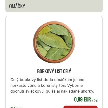
OMÁČKY
BOBKOVÝ LIST CELÝ
Celý bobkový list dodá omáčkam jemne
horkastú vôňu a korenistý tón. Výborne
dochutí sviečkovú, guláš aj nakladané uhorky.
0,89 EUR
/ 5 g