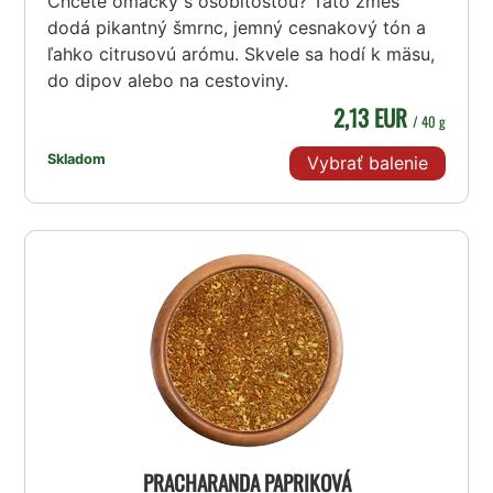
Chcete omáčky s osobitosťou? Táto zmes
dodá pikantný šmrnc, jemný cesnakový tón a
ľahko citrusovú arómu. Skvele sa hodí k mäsu,
do dipov alebo na cestoviny.
2,13 EUR
/ 40 g
Skladom
Vybrať balenie
PRACHARANDA PAPRIKOVÁ