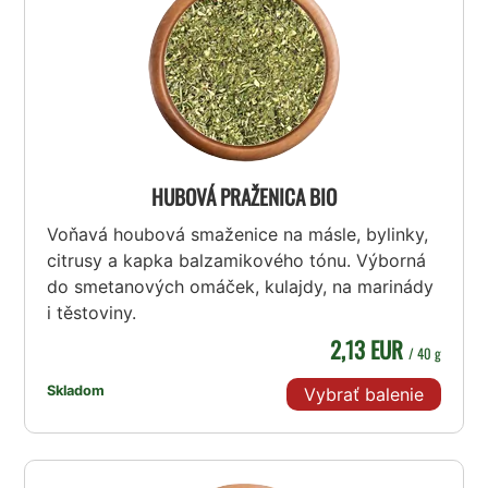
HUBOVÁ PRAŽENICA BIO
Voňavá houbová smaženice na másle, bylinky,
citrusy a kapka balzamikového tónu. Výborná
do smetanových omáček, kulajdy, na marinády
i těstoviny.
2,13 EUR
/ 40 g
Skladom
Vybrať balenie