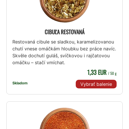
CIBUĽA RESTOVANÁ
Restovaná cibule se sladkou, karamelizovanou
chutí vnese omáčkám hloubku bez práce navíc.
Skvěle dochutí guláš, svíčkovou i rajčatovou
omáčku – stačí vmíchat.
1,33 EUR
/ 50 g
Skladom
Vybrať balenie