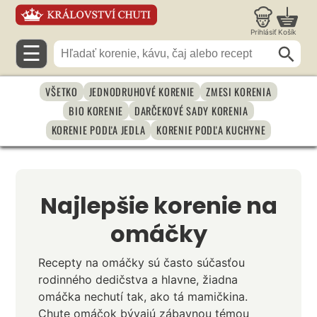
Prihlásiť
Košík
☰
VŠETKO
JEDNODRUHOVÉ KORENIE
ZMESI KORENIA
BIO KORENIE
DARČEKOVÉ SADY KORENIA
KORENIE PODĽA JEDLA
KORENIE PODĽA KUCHYNE
Najlepšie korenie na
omáčky
Recepty na omáčky sú často súčasťou
rodinného dedičstva a hlavne, žiadna
omáčka nechutí tak, ako tá mamičkina.
Chute omáčok bývajú zábavnou témou