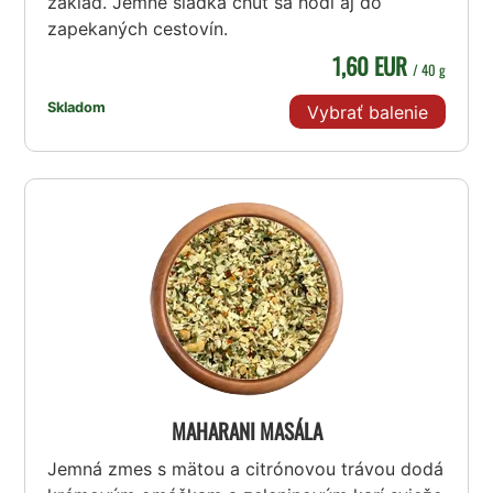
základ. Jemne sladká chuť sa hodí aj do
zapekaných cestovín.
1,60 EUR
/ 40 g
Skladom
Vybrať balenie
MAHARANI MASÁLA
Jemná zmes s mätou a citrónovou trávou dodá