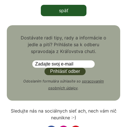
späť
Dostávate radi tipy, rady a informácie o
jedle a pití? Prihláste sa k odberu
spravodaja z Kráľovstva chuti.
Odoslaním formulára súhlasíte so
spracovaním
osobných údajov
.
Sledujte nás na sociálnych sieť ach, nech vám nič
neunikne :-)