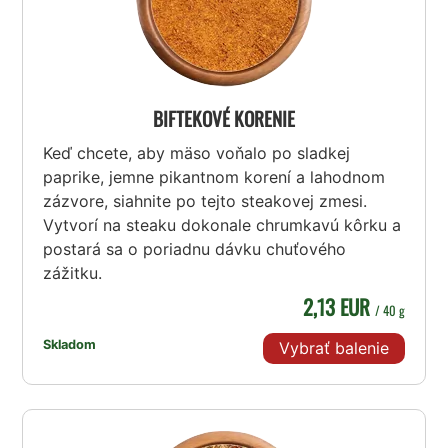
BIFTEKOVÉ KORENIE
Keď chcete, aby mäso voňalo po sladkej
paprike, jemne pikantnom korení a lahodnom
zázvore, siahnite po tejto steakovej zmesi.
Vytvorí na steaku dokonale chrumkavú kôrku a
postará sa o poriadnu dávku chuťového
zážitku.
2,13 EUR
/ 40 g
Skladom
Vybrať balenie