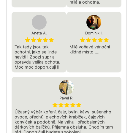
milá a ochotná.
Aneta A.
Dominik I.
Tak tady jsou tak
Milé voňavé vánoční
ochotni, jako se jinde
klidné místo ....
nevidi ! Zbozi supr a
opravdu velika ochota.
Moc moc doporucuji !!
Pavel R.
Úžasný výběr koření, čaje, bylin, kávy, sušeného
ovoce, ořechů, plechovích krabiček, čajovích
konviček a podobně. Na váhu i předbalených
dárkovích balíčků. Příjemná obsluha. Chodím tam
rád. Doporučuji budete spokojeni.