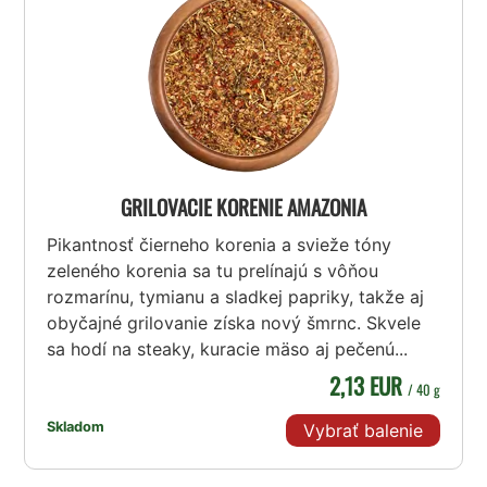
GRILOVACIE KORENIE AMAZONIA
Pikantnosť čierneho korenia a svieže tóny
zeleného korenia sa tu prelínajú s vôňou
rozmarínu, tymianu a sladkej papriky, takže aj
obyčajné grilovanie získa nový šmrnc. Skvele
sa hodí na steaky, kuracie mäso aj pečenú...
2,13 EUR
/ 40 g
Skladom
Vybrať balenie