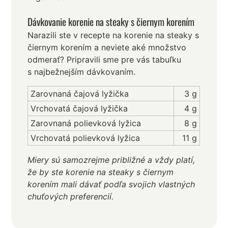
Dávkovanie korenie na steaky s čiernym korením
Narazili ste v recepte na korenie na steaky s
čiernym korením a neviete aké množstvo
odmerať? Pripravili sme pre vás tabuľku
s najbežnejším dávkovaním.
Zarovnaná čajová lyžička
3 g
Vrchovatá čajová lyžička
4 g
Zarovnaná polievková lyžica
8 g
Vrchovatá polievková lyžica
11 g
Miery sú samozrejme približné a vždy platí,
že by ste korenie na steaky s čiernym
korením mali dávať podľa svojich vlastných
chuťových preferencií.