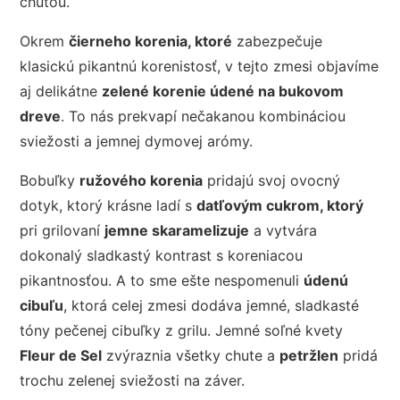
chuťou.
Okrem
čierneho korenia
, ktoré
zabezpečuje
klasickú pikantnú korenistosť, v tejto zmesi objavíme
aj delikátne
zelené korenie údené na bukovom
dreve
. To nás prekvapí nečakanou kombináciou
sviežosti a jemnej dymovej arómy.
Bobuľky
ružového korenia
pridajú svoj ovocný
dotyk, ktorý krásne ladí s
datľovým cukrom
, ktorý
pri grilovaní
jemne skaramelizuje
a vytvára
dokonalý sladkastý kontrast s koreniacou
pikantnosťou. A to sme ešte nespomenuli
údenú
cibuľu
, ktorá celej zmesi dodáva jemné, sladkasté
tóny pečenej cibuľky z grilu. Jemné soľné kvety
Fleur de Sel
zvýraznia všetky chute a
petržlen
pridá
trochu zelenej sviežosti na záver.