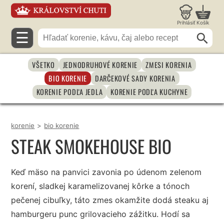
Prihlásiť
Košík
☰
VŠETKO
JEDNODRUHOVÉ KORENIE
ZMESI KORENIA
BIO KORENIE
DARČEKOVÉ SADY KORENIA
KORENIE PODĽA JEDLA
KORENIE PODĽA KUCHYNE
korenie
>
bio korenie
STEAK SMOKEHOUSE BIO
Keď mäso na panvici zavonia po údenom zelenom
korení, sladkej karamelizovanej kôrke a tónoch
pečenej cibuľky, táto zmes okamžite dodá steaku aj
hamburgeru punc grilovacieho zážitku. Hodí sa