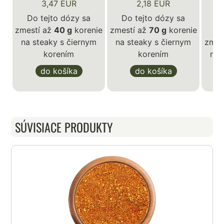
3,47 EUR
2,18 EUR
Do tejto dózy sa
Do tejto dózy sa
zmestí až
40 g
korenie
zmestí až
70 g
korenie
D
na steaky s čiernym
na steaky s čiernym
zmes
korením
korením
na 
do košíka
do košíka
SÚVISIACE PRODUKTY