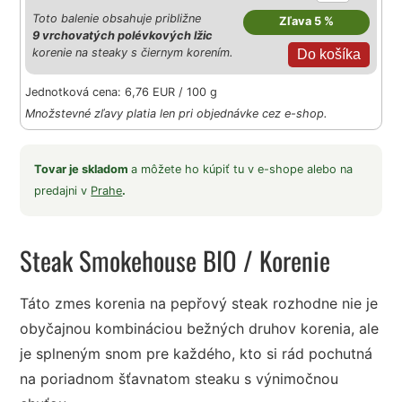
Toto balenie obsahuje približne
Zľava 5 %
9 vrchovatých polévkových lžic
korenie na steaky s čiernym korením.
Jednotková cena: 6,76 EUR / 100 g
Množstevné zľavy platia len pri objednávke cez e-shop.
Tovar je skladom
a môžete ho kúpiť tu v e-shope alebo na
predajni v
Prahe
.
Steak Smokehouse BIO
/ Korenie
Táto zmes korenia na pepřový steak rozhodne nie je
obyčajnou kombináciou bežných druhov korenia, ale
je splneným snom pre každého, kto si rád pochutná
na poriadnom šťavnatom steaku s výnimočnou