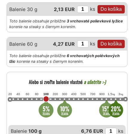
ks
Balenie 30 g
2,13 EUR
Toto balenie obsahuje približne
3 vrchovaté polievkové lyžice
korenie na steaky s čiernym korením.
ks
Balenie 60 g
4,27 EUR
Toto balenie obsahuje približne
6 vrchovatých polévkových
lžic
korenie na steaky s čiernym korením.
Alebo si zvoľte balenie vlastné
a ušetrite :-)
20
40
60
80
100
200
300
400
500
700
900
1,5
3
kg
kg
Balenie
100 g
6,76 EUR
ks