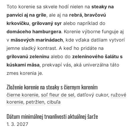
Toto korenie sa skvele hodí nielen na
steaky na
panvici aj na grile
, ale aj na
rebrá, bravčovú
krkovičku
,
grilovaný syr
alebo napríklad do
domáceho hamburgera
. Korenie výborne funguje aj
v
mäsových marinádach
, kde vďaka datliam vytvorí
jemne sladký kontrast. A keď ho pridáte na
grilovanú zeleninu
alebo do
zeleninového šalátu s
kúskami mäsa
, prekvapí vás, aká univerzálna táto
zmes korenia je.
Zloženie korenie na steaky s čiernym korením
čierne korenie
,
soľ fleur de sel
,
datľový cukor
,
ružové
korenie
,
petržlen
,
cibuľa
Dátum minimálnej trvanlivosti aktuálnej šarže
1. 3. 2027