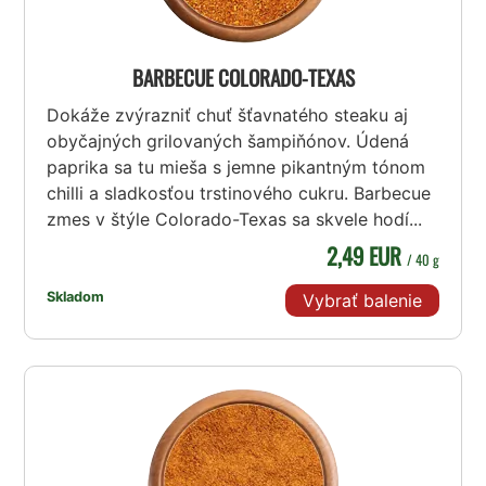
BARBECUE COLORADO-TEXAS
Dokáže zvýrazniť chuť šťavnatého steaku aj
obyčajných grilovaných šampiňónov. Údená
paprika sa tu mieša s jemne pikantným tónom
chilli a sladkosťou trstinového cukru. Barbecue
zmes v štýle Colorado-Texas sa skvele hodí...
2,49 EUR
/ 40 g
Skladom
Vybrať balenie