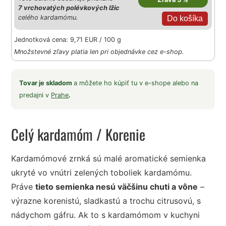
7 vrchovatých polévkových lžic
celého kardamómu.
Jednotková cena: 9,71 EUR / 100 g
Množstevné zľavy platia len pri objednávke cez e-shop.
Tovar je skladom
a môžete ho kúpiť tu v e-shope alebo na
predajni v
Prahe
.
Celý kardamóm
/ Korenie
Kardamómové zrnká sú malé aromatické semienka
ukryté vo vnútri zelených toboliek kardamómu.
Práve
tieto semienka nesú väčšinu chuti a vône
–
výrazne korenistú, sladkastú a trochu citrusovú, s
nádychom gáfru. Ak to s kardamómom v kuchyni