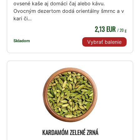
ovsené kaše aj domáci čaj alebo kávu.
Ovocným dezertom dodá orientálny šmrnc a v
kari či...
2,13 EUR
/ 20 g
Skladom
Vybrať balenie
KARDAMÓM ZELENÉ ZRNÁ