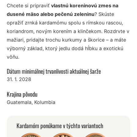
Chcete si pripraviť
vlastnú koreninovú zmes na
dusené mäso alebo pečenú zeleninu
? Skúste
opražiť zrnká kardamómu spolu s rímskou rascou,
koriandrom, novým korením a klinčekom. Rozdrvte v
mažiari, pridajte trochu kurkumy a škorice – a máte
výborný základ, ktorý jedlu dodá hĺbku a exotickú
vôňu.
Dátum minimálnej trvanlivosti aktuálnej šarže
31. 1. 2028
Krajina pôvodu
Guatemala, Kolumbia
Kardamóm ponúkame v týchto variantoch