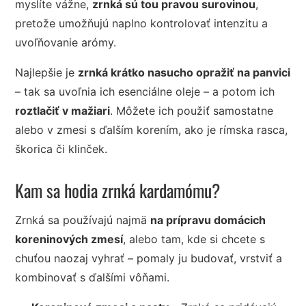
myslíte vážne,
zrnká sú tou pravou surovinou
,
pretože umožňujú naplno kontrolovať intenzitu a
uvoľňovanie arómy.
Najlepšie je
zrnká krátko nasucho opražiť na panvici
– tak sa uvoľnia ich esenciálne oleje – a potom ich
roztlačiť v mažiari
. Môžete ich použiť samostatne
alebo v zmesi s ďalším korením, ako je rímska rasca,
škorica či klinček.
Kam sa hodia zrnká kardamómu?
Zrnká sa používajú najmä
na prípravu domácich
koreninových zmesí
, alebo tam, kde si chcete s
chuťou naozaj vyhrať – pomaly ju budovať, vrstviť a
kombinovať s ďalšími vôňami.