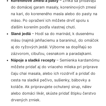
Koreninové zmesi a pasty
– Zrnká sa pridávajú
do domácej garam masaly, koreninových zmesí
na kari, do koreneného masla alebo do pasty na
mäso. Po opražení ich môžete drviť spolu s
ďalším korením podľa vlastnej chuti.
Slané jedlá
– Hodí sa do marinád, k dusenému
mäsu (najmä jahňaciemu a baraninu), do omáčok
aj do ryžových jedál. Výborne sa dopĺňajú so
zázvorom, cibuľou, cesnakom a paradajkami.
Nápoje a sladké recepty
– Semienka kardamómu
môžete pridať aj do vriaceho mlieka pri príprave
čaju chai masala, alebo ich rozdrviť a pridať do
cesta na sladké pečivo, sušienky, bábovky a
koláče. Ak pripravujete ochutený sirup, nálev
alebo domáci likér, skúste pridať štipku čerstvo
drvených zrniek.