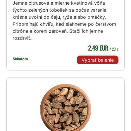
Jemne citrusová a mierne kvetinová vôňa
týchto zelených toboliek sa počas varenia
krásne uvoľní do čaju, ryže alebo omáčky.
Pripomínajú chvíľu, keď siahneme po čerstvom
citróne a korení zároveň. Stačí ich jemne
rozdrviť...
2,49 EUR
/ 20 g
Skladom
Vybrať balenie