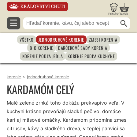
Prihlásiť
Košík
☰
VŠETKO
JEDNODRUHOVÉ KORENIE
ZMESI KORENIA
BIO KORENIE
DARČEKOVÉ SADY KORENIA
KORENIE PODĽA JEDLA
KORENIE PODĽA KUCHYNE
korenie
>
jednodruhové korenie
KARDAMÓM CELÝ
Malé zelené zrnká toho dokážu prekvapivo veľa. V
kuchyni krásne prevoňajú sladké pečivo, domáce
kari aj mäsové omáčky. Kardamóm pripomína zmes
citrusov, kávy a sladkého dreva, v teplej panvici sa
jeho aróma ešte viac zvýrazní. Odporúčame zrnká