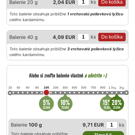
ks
Balenie 20 g
2,04 EUR
Toto balenie obsahuje približne
1 vrchovatú polievkovú lyžicu
celého kardamómu.
ks
Balenie 40 g
4,09 EUR
Toto balenie obsahuje približne
3 vrchovaté polievkové lyžice
celého kardamómu.
Alebo si zvoľte balenie vlastné
a ušetrite :-)
20
40
60
80
100
200
300
400
500
700
900
1,5
3
kg
kg
Balenie
100 g
9,71 EUR
ks
Toto balenie obsahuje približne
Zľava 5 %