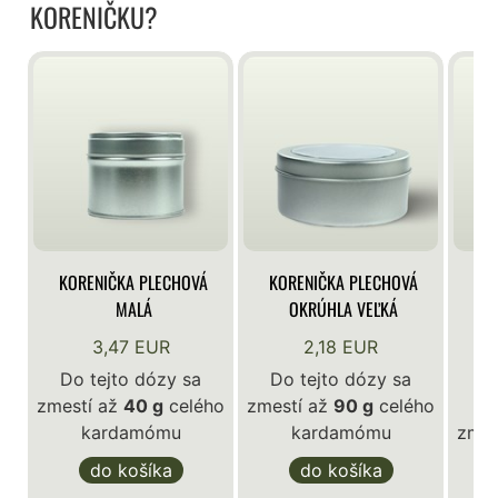
KORENIČKU?
KORENIČKA PLECHOVÁ
KORENIČKA PLECHOVÁ
KO
MALÁ
OKRÚHLA VEĽKÁ
3,47 EUR
2,18 EUR
Do tejto dózy sa
Do tejto dózy sa
zmestí až
40 g
celého
zmestí až
90 g
celého
D
kardamómu
kardamómu
zmes
do košíka
do košíka