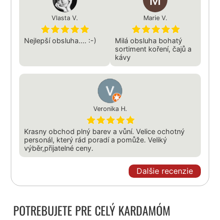
Vlasta V.
Marie V.
Nejlepší obsluha.... :-)
Milá obsluha bohatý
sortiment koření, čajů a
kávy
Veronika H.
Krasny obchod plný barev a vůní. Velice ochotný
personál, který rád poradí a pomůže. Veliký
výběr,přijatelné ceny.
Dalšie recenzie
POTREBUJETE PRE CELÝ KARDAMÓM