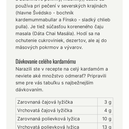
používa pri pečení v severských krajinách
(hlavne Švédsko - bochník
kardemummabullar a Fínsko - sladký chlieb
pulla). Je tiež súčasťou koreneného čaju
masala (Dáta Chai Masála). Hodí sa na
ochutenie cukroviniek, dezertov, ale aj do
mäsových pokrmov a vývarov.
Dávkovanie celého kardamómu
Narazili ste v recepte na celý kardamóm a
neviete aké množstvo odmerať? Pripravili
sme pre vás tabuľku s najbežnejším
dávkovaním.
Zarovnaná čajová lyžička
3 g
Vrchovatá čajová lyžička
4 g
Zarovnaná polievková lyžica
10 g
Vrchovatá polievková lyžica
13 g