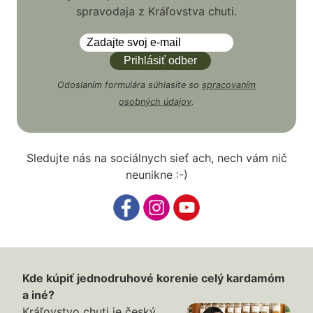
spravodaja z Kráľovstva chuti.
Odoslaním formulára súhlasíte so
spracovaním
osobných údajov
.
Sledujte nás na sociálnych sieť ach, nech vám nič
neunikne :-)
Kde kúpiť jednodruhové korenie celý kardamóm
a iné?
Kráľovstvo chuti je český