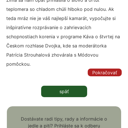
Zima sa nám opäť prihlásila o slovo a ortuť
teplomera so chladom chúli hlboko pod nulou. Ak
teda mráz nie je váš najlepší kamarát, vypočujte si
inšpiratívne rozprávanie o zahrievacích
schopnostiach korenia v programe Káva o štvrtej na
Českom rozhlase Dvojka, kde sa moderátorka
Patrícia Strouhalová zhovárala s Módovou
pomôckou.
Pokračovať
späť
Dostávate radi tipy, rady a informácie o
jedle a pití? Prihláste sa k odberu