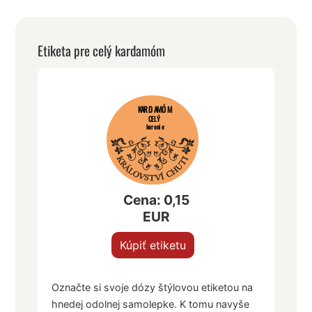
Etiketa pre celý kardamóm
KARDAMÓM
CELÝ
korenie
Cena: 0,15
EUR
Kúpiť etiketu
Označte si svoje dózy štýlovou etiketou na
hnedej odolnej samolepke. K tomu navyše