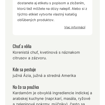
dostanete aj etiketu s popisom a zložením,
ktorú tiež môžete na dózy nalepiť. Alebo si z
týchto etikiet vytvorte vlastný katalóg
obľúbených produktov.
Viac informácií
Chuť a vôňa
Korenistá chuť, kvetinová s náznakom
citrusov a zázvoru.
Kde sa pestuje
južná Ázia, južná a stredná Amerika
Na čo sa používa
Kardamóm je obvyklá ingrediencie indickej a
arabskej kuchyne (napr.karí, masála, ryžové
a zeleninové pokrmy, múčniky), často sa