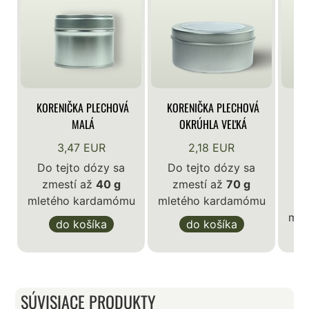
KORENIČKA PLECHOVÁ
KORENIČKA PLECHOVÁ
KO
MALÁ
OKRÚHLA VEĽKÁ
3,47 EUR
2,18 EUR
Do tejto dózy sa
Do tejto dózy sa
zmestí až
40 g
zmestí až
70 g
D
mletého kardamómu
mletého kardamómu
mle
do košíka
do košíka
SÚVISIACE PRODUKTY