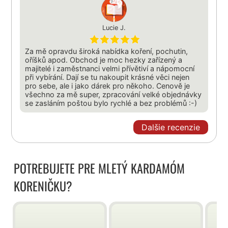
Lucie J.
Za mě opravdu široká nabídka koření, pochutin,
oříšků apod. Obchod je moc hezky zařízený a
majitelé i zaměstnanci velmi přívětiví a nápomocní
při vybírání. Dají se tu nakoupit krásné věci nejen
pro sebe, ale i jako dárek pro někoho. Cenově je
všechno za mě super, zpracování velké objednávky
se zasláním poštou bylo rychlé a bez problémů :-)
Dalšie recenzie
POTREBUJETE PRE MLETÝ KARDAMÓM
KORENIČKU?