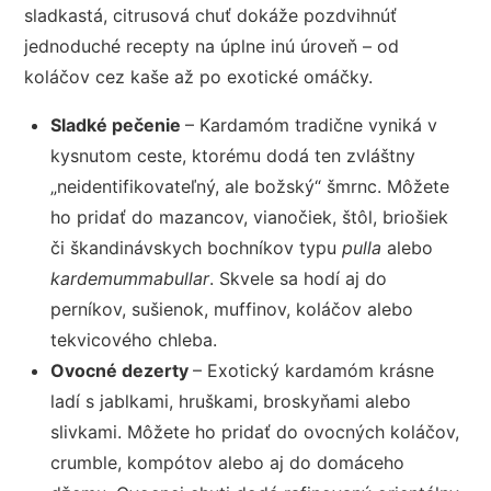
sladkastá, citrusová chuť dokáže pozdvihnúť
jednoduché recepty na úplne inú úroveň – od
koláčov cez kaše až po exotické omáčky.
Sladké pečenie
– Kardamóm tradične vyniká v
kysnutom ceste, ktorému dodá ten zvláštny
„neidentifikovateľný, ale božský“ šmrnc. Môžete
ho pridať do mazancov, vianočiek, štôl, briošiek
či škandinávskych bochníkov typu
pulla
alebo
kardemummabullar
. Skvele sa hodí aj do
perníkov, sušienok, muffinov, koláčov alebo
tekvicového chleba.
Ovocné dezerty
– Exotický kardamóm krásne
ladí s jablkami, hruškami, broskyňami alebo
slivkami. Môžete ho pridať do ovocných koláčov,
crumble, kompótov alebo aj do domáceho