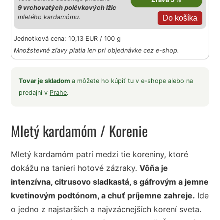
9 vrchovatých polévkových lžic
mletého kardamómu.
Jednotková cena: 10,13 EUR / 100 g
Množstevné zľavy platia len pri objednávke cez e-shop.
Tovar je skladom
a môžete ho kúpiť tu v e-shope alebo na
predajni v
Prahe
.
Mletý kardamóm
/ Korenie
Mletý kardamóm patrí medzi tie koreniny, ktoré
dokážu na tanieri hotové zázraky.
Vôňa je
intenzívna, citrusovo sladkastá, s gáfrovým a jemne
kvetinovým podtónom, a chuť príjemne zahreje.
Ide
o jedno z najstarších a najvzácnejších korení sveta.