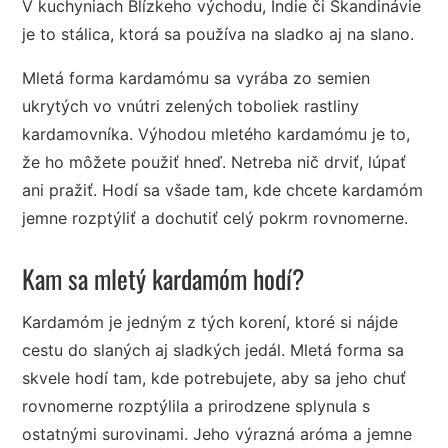
V kuchyniach Blízkeho východu, Indie či Škandinávie
je to stálica, ktorá sa používa na sladko aj na slano.
Mletá forma kardamómu sa vyrába zo semien
ukrytých vo vnútri zelených toboliek rastliny
kardamovníka. Výhodou mletého kardamómu je to,
že ho môžete použiť hneď. Netreba nič drviť, lúpať
ani pražiť. Hodí sa všade tam, kde chcete kardamóm
jemne rozptýliť a dochutiť celý pokrm rovnomerne.
Kam sa mletý kardamóm hodí?
Kardamóm je jedným z tých korení, ktoré si nájde
cestu do slaných aj sladkých jedál. Mletá forma sa
skvele hodí tam, kde potrebujete, aby sa jeho chuť
rovnomerne rozptýlila a prirodzene splynula s
ostatnými surovinami. Jeho výrazná aróma a jemne