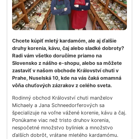
Chcete kúpiť mletý kardamóm, ale aj ďalšie
druhy korenia, kávu, čaj alebo sladké dobroty?
Radi vám všetko doručíme priamo na
Slovensko z nášho e-shopu, alebo sa môžete
zastaviť v našom obchode Království chuti v
Prahe, Nuselská 10, kde na vás čaká omamná
vôňa chuťových zázrakov z celého sveta.
Rodinný obchod Království chuti manželov
Michaely a Jana Schneedorferových sa
špecializuje na voľne vážené korenie, kávu a čaj.
Ponúkame viac než tristo druhov korenia,
nespočetné množstvo byliniek a množstvo
ďalších dobrôt, vrátane mletého kardamómu.