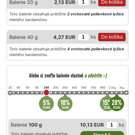
ks
Balenie 20 g
2,13 EUR
Toto balenie obsahuje približne
2 vrchovaté polievkové lyžice
mletého kardamómu.
ks
Balenie 40 g
4,27 EUR
Toto balenie obsahuje približne
4 vrchovaté polievkové lyžice
mletého kardamómu.
Alebo si zvoľte balenie vlastné
a ušetrite :-)
20
40
60
80
100
200
300
400
500
700
900
1,5
3
kg
kg
Balenie
100 g
10,13 EUR
ks
Toto balenie obsahuje približne
Zľava 5 %