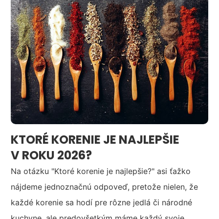
KTORÉ KORENIE JE NAJLEPŠIE
V ROKU 2026?
Na otázku "Ktoré korenie je najlepšie?" asi ťažko
nájdeme jednoznačnú odpoveď, pretože nielen, že
každé korenie sa hodí pre rôzne jedlá či národné
kuchyne, ale predovšetkým máme každý svoje