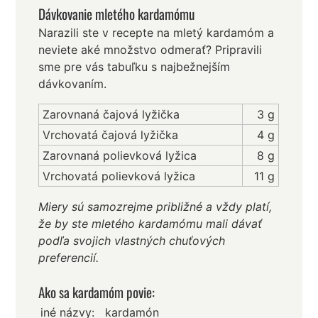
Dávkovanie mletého kardamómu
Narazili ste v recepte na mletý kardamóm a
neviete aké množstvo odmerať? Pripravili
sme pre vás tabuľku s najbežnejším
dávkovaním.
Zarovnaná čajová lyžička
3 g
Vrchovatá čajová lyžička
4 g
Zarovnaná polievková lyžica
8 g
Vrchovatá polievková lyžica
11 g
Miery sú samozrejme približné a vždy platí,
že by ste mletého kardamómu mali dávať
podľa svojich vlastných chuťových
preferencií.
Ako sa kardamóm povie:
iné názvy:
kardamón