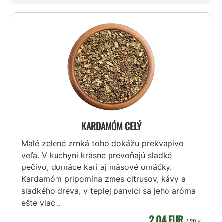
KARDAMÓM CELÝ
Malé zelené zrnká toho dokážu prekvapivo
veľa. V kuchyni krásne prevoňajú sladké
pečivo, domáce kari aj mäsové omáčky.
Kardamóm pripomína zmes citrusov, kávy a
sladkého dreva, v teplej panvici sa jeho aróma
ešte viac...
2,04 EUR
/ 20 g