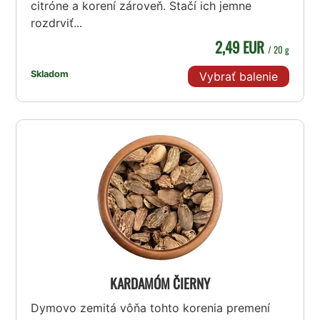
citróne a korení zároveň. Stačí ich jemne
rozdrviť...
2,49 EUR
/ 20 g
Skladom
Vybrať balenie
KARDAMÓM ČIERNY
Dymovo zemitá vôňa tohto korenia premení