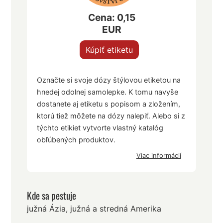
Cena: 0,15
EUR
Kúpiť etiketu
Označte si svoje dózy štýlovou etiketou na
hnedej odolnej samolepke. K tomu navyše
dostanete aj etiketu s popisom a zložením,
ktorú tiež môžete na dózy nalepiť. Alebo si z
týchto etikiet vytvorte vlastný katalóg
obľúbených produktov.
Viac informácií
Kde sa pestuje
južná Ázia, južná a stredná Amerika