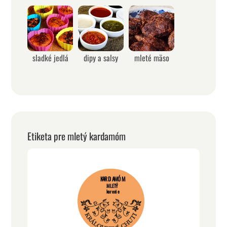
sladké jedlá
dipy a salsy
mleté mäso
Etiketa pre mletý kardamóm
KARDAMÓM
MLETÝ
korenie