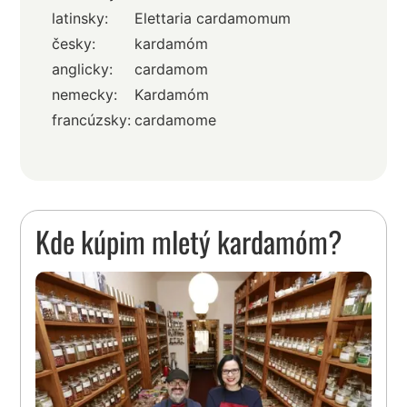
latinsky:
Elettaria cardamomum
česky:
kardamóm
anglicky:
cardamom
nemecky:
Kardamóm
francúzsky:
cardamome
Kde kúpim mletý kardamóm?