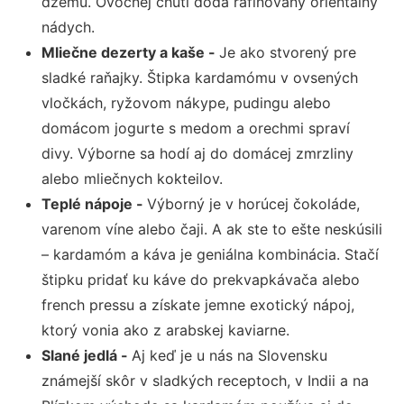
džemu. Ovocnej chuti dodá rafinovaný orientálny
nádych.
Mliečne dezerty a kaše -
Je ako stvorený pre
sladké raňajky. Štipka kardamómu v ovsených
vločkách, ryžovom nákype, pudingu alebo
domácom jogurte s medom a orechmi spraví
divy. Výborne sa hodí aj do domácej zmrzliny
alebo mliečnych kokteilov.
Teplé nápoje -
Výborný je v horúcej čokoláde,
varenom víne alebo čaji. A ak ste to ešte neskúsili
– kardamóm a káva je geniálna kombinácia. Stačí
štipku pridať ku káve do prekvapkávača alebo
french pressu a získate jemne exotický nápoj,
ktorý vonia ako z arabskej kaviarne.
Slané jedlá -
Aj keď je u nás na Slovensku
známejší skôr v sladkých receptoch, v Indii a na