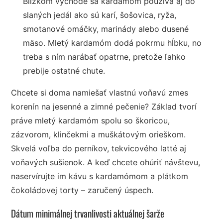
Blízkom východe sa kardamóm používa aj do
slaných jedál ako sú karí, šošovica, ryža,
smotanové omáčky, marinády alebo dusené
mäso. Mletý kardamóm dodá pokrmu hĺbku, no
treba s ním narábať opatrne, pretože ľahko
prebije ostatné chute.
Chcete si doma namiešať vlastnú voňavú zmes
korenín na jesenné a zimné pečenie? Základ tvorí
práve mletý kardamóm spolu so škoricou,
zázvorom, klinčekmi a muškátovým orieškom.
Skvelá voľba do perníkov, tekvicového latté aj
voňavých sušienok. A keď chcete ohúriť návštevu,
naservírujte im kávu s kardamómom a plátkom
čokoládovej torty – zaručený úspech.
Dátum minimálnej trvanlivosti aktuálnej šarže