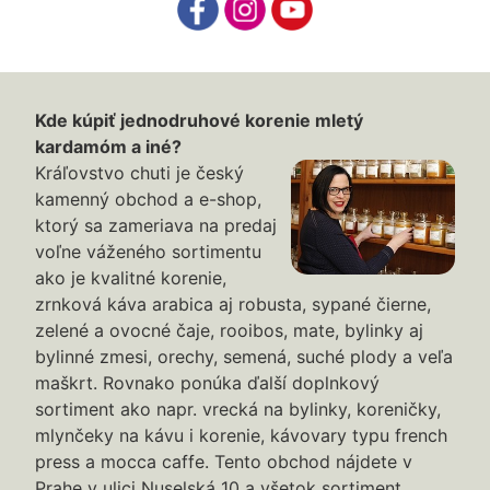
Kde kúpiť jednodruhové korenie mletý
kardamóm a iné?
Kráľovstvo chuti je český
kamenný obchod a e-shop,
ktorý sa zameriava na predaj
voľne váženého sortimentu
ako je kvalitné korenie,
zrnková káva arabica aj robusta, sypané čierne,
zelené a ovocné čaje, rooibos, mate, bylinky aj
bylinné zmesi, orechy, semená, suché plody a veľa
maškrt. Rovnako ponúka ďalší doplnkový
sortiment ako napr. vrecká na bylinky, koreničky,
mlynčeky na kávu i korenie, kávovary typu french
press a mocca caffe. Tento obchod nájdete v
Prahe v ulici Nuselská 10 a všetok sortiment