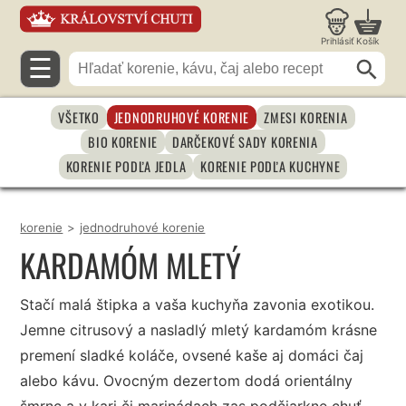
Prihlásiť
Košík
☰
VŠETKO
JEDNODRUHOVÉ KORENIE
ZMESI KORENIA
BIO KORENIE
DARČEKOVÉ SADY KORENIA
KORENIE PODĽA JEDLA
KORENIE PODĽA KUCHYNE
korenie
>
jednodruhové korenie
KARDAMÓM MLETÝ
Stačí malá štipka a vaša kuchyňa zavonia exotikou.
Jemne citrusový a nasladlý mletý kardamóm krásne
premení sladké koláče, ovsené kaše aj domáci čaj
alebo kávu. Ovocným dezertom dodá orientálny
šmrnc a v kari či marinádach zas podčiarkne chuť