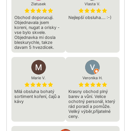
Zlatusek
Vlasta V.
Obchod doporucuji.
Nejlepší obsluha.... :-)
Objednavala jsem
koreni, nugat a orisky -
vse bylo skvele.
Objednavka mi dosla
bleskurychle, takze
davam 5 hvezdicek.
Marie V.
Veronika H.
Milá obsluha bohatý
Krasny obchod plný
sortiment koření, čajů a
barev a vůní. Velice
kávy
ochotný personál, který
rád poradí a pomůže.
Veliký výběr,přijatelné
ceny.