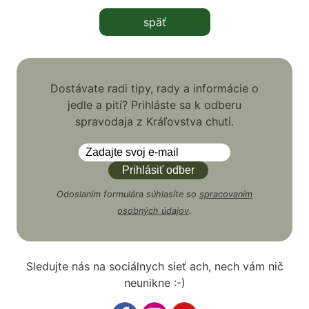
späť
Dostávate radi tipy, rady a informácie o
jedle a pití? Prihláste sa k odberu
spravodaja z Kráľovstva chuti.
Odoslaním formulára súhlasíte so
spracovaním
osobných údajov
.
Sledujte nás na sociálnych sieť ach, nech vám nič
neunikne :-)