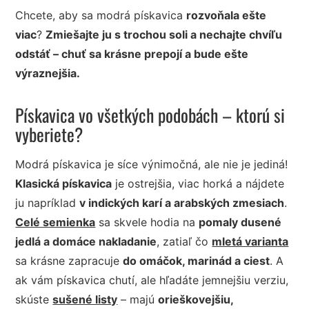
Chcete, aby sa modrá pískavica
rozvoňala ešte
viac
?
Zmiešajte ju s trochou soli a nechajte chvíľu
odstáť – chuť sa krásne prepojí a bude ešte
výraznejšia.
Pískavica vo všetkých podobách – ktorú si
vyberiete?
Modrá pískavica je síce výnimočná, ale nie je jediná!
Klasická pískavica
je ostrejšia, viac horká a nájdete
ju napríklad
v indických karí a arabských zmesiach
.
Celé semienka
sa skvele hodia na
pomaly dusené
jedlá a domáce nakladanie
, zatiaľ čo
mletá varianta
sa krásne zapracuje
do omáčok, marinád a ciest
. A
ak vám pískavica chutí, ale hľadáte jemnejšiu verziu,
skúste
sušené listy
– majú
orieškovejšiu,