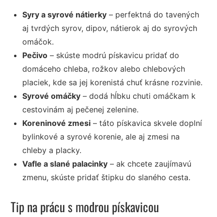
Syry a syrové nátierky
– perfektná do tavených
aj tvrdých syrov, dipov, nátierok aj do syrových
omáčok.
Pečivo
– skúste modrú pískavicu pridať do
domáceho chleba, rožkov alebo chlebových
placiek, kde sa jej korenistá chuť krásne rozvinie.
Syrové omáčky
– dodá hĺbku chuti omáčkam k
cestovinám aj pečenej zelenine.
Koreninové zmesi
– táto pískavica skvele doplní
bylinkové a syrové korenie, ale aj zmesi na
chleby a placky.
Vafle a slané palacinky
– ak chcete zaujímavú
zmenu, skúste pridať štipku do slaného cesta.
Tip na prácu s modrou pískavicou