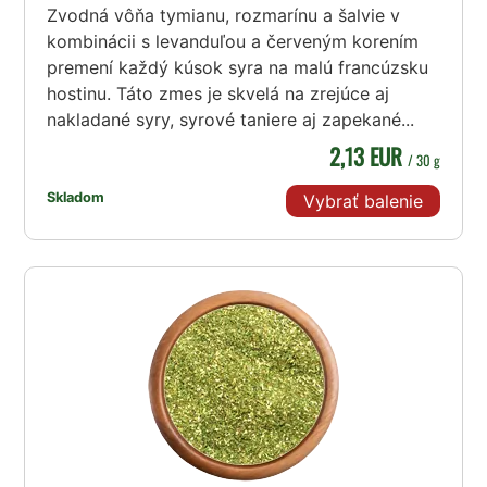
Zvodná vôňa tymianu, rozmarínu a šalvie v
kombinácii s levanduľou a červeným korením
premení každý kúsok syra na malú francúzsku
hostinu. Táto zmes je skvelá na zrejúce aj
nakladané syry, syrové taniere aj zapekané...
2,13 EUR
/ 30 g
Skladom
Vybrať balenie