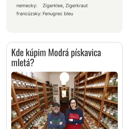
nemecky:
Zigerklee, Zigerkraut
francúzsky:
Fenugrec bleu
Kde kúpim Modrá pískavica
mletá?