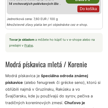
14 vrchovatých polévkových lžic
.
Jednotková cena: 7,60 EUR / 100 g
Množstevné zľavy platia len pri objednávke cez e-shop.
Tovar je skladom
a môžete ho kúpiť tu v e-shope alebo na
predajni v
Prahe
.
Modrá pískavica mletá
/ Korenie
Modrá pískavica je
špeciálna odroda známej
pískavice
(alebo fenugreek či grécke seno), ktorú si
obľúbili najmä v Gruzínsku, Rakúsku a vo
Švajčiarsku, kde ju používajú do syrov, pečiva a
tradičných koreninových zmesí.
Chuťovo je