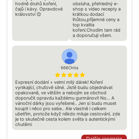
hodně druhů koření,
obsluha, přehledný e-
čajů i kávy. Opravdové
shop s video recepty a
království 😊
krátkou dodací
lhůtou,příjemné ceny a
top kvalita
koření.Chodím tam rád
a doporučuji všem.
666Chita
Expresní dodání + velmi milý dárek! Koření
vynikající, chuťově silné. Jistě budu objednávat
opakovaně, ve větším a nebojím se obchod
doporučit opravdu každému gurmánovi! No... A
vánoční dárky jsou vyřešené.. Jen si budu muset
koupit i něco pro sebe.. Ale vlastně i celkem
ušetřím, protože když někdo miluje cestování, zde
je to skutečně cesta kolem světa s autentickými
chutěmi
Dalšie recenzie