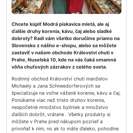
Chcete kúpiť Modrá pískavica mletá, ale aj
ďalšie druhy korenia, kávu, čaj alebo sladké
dobroty? Radi vám všetko doručíme priamo na
Slovensko z nášho e-shopu, alebo sa môžete
zastaviť v našom obchode Království chuti v
Prahe, Nuselská 10, kde na vás čaká omamná
vôňa chuťových zázrakov z celého sveta.
Rodinný obchod Království chuti manželov
Michaely a Jana Schneedorferových sa
špecializuje na voľne vážené korenie, kávu a čaj.
Ponúkame viac než tristo druhov korenia,
nespočetné množstvo byliniek a množstvo
ďalších dobrôt, vrátane . Všetky produkty si
môžete v Prahe pred nákupom pozrieť a
privoňať k nim, no ak to máte ďaleko, pohodlne