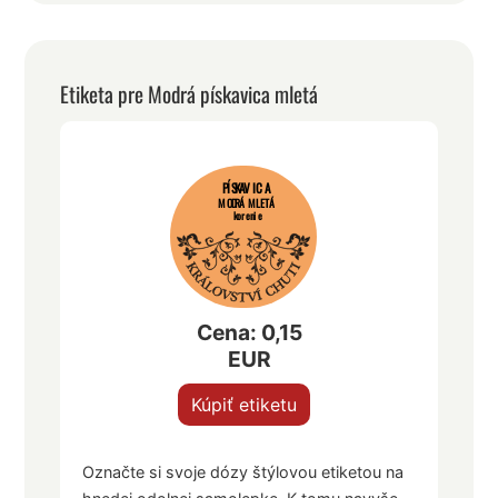
Etiketa pre Modrá pískavica mletá
PÍSKAVICA
MODRÁ MLETÁ
korenie
Cena: 0,15
EUR
Kúpiť etiketu
Označte si svoje dózy štýlovou etiketou na