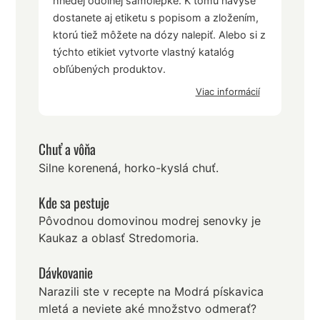
hnedej odolnej samolepke. K tomu navyše
dostanete aj etiketu s popisom a zložením,
ktorú tiež môžete na dózy nalepiť. Alebo si z
týchto etikiet vytvorte vlastný katalóg
obľúbených produktov.
Viac informácií
Chuť a vôňa
Silne korenená, horko-kyslá chuť.
Kde sa pestuje
Pôvodnou domovinou modrej senovky je
Kaukaz a oblasť Stredomoria.
Dávkovanie
Narazili ste v recepte na Modrá pískavica
mletá a neviete aké množstvo odmerať?