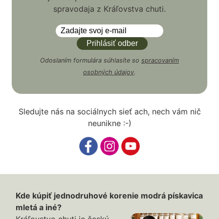
spravodaja z Kráľovstva chuti.
Odoslaním formulára súhlasíte so
spracovaním
osobných údajov
.
Sledujte nás na sociálnych sieť ach, nech vám nič
neunikne :-)
Kde kúpiť jednodruhové korenie modrá pískavica
mletá a iné?
Kráľovstvo chuti je český