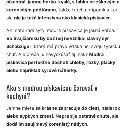
pikantná, jemne horko-kyslá, s ľahko orieškovým a
korenistým podtónom
, takže trochu pripomína karí,
ale
nie je taká intenzívna ako klasická pískavica
.
Ak máte radi syry, modrá pískavica je jasná voľba.
Vo Švajčiarsku by bez nej nevznikol slávny syr
Schabziger
, ktorý má práve vďaka nej svoju typickú
chuť. Ale prečo ju nevyskúšať aj inak?
Modrá
pískavica perfektne dochutí chleby, rožky, placky
alebo napríklad syrové nátierky.
Ako s modrou pískavicou čarovať v
kuchyni?
Jemne mletá
sa krásne zapracuje do ciest, nátierok
alebo sypkých zmesí
.
Neprebije ostatné chute, ale
dodá im zaujímavý korenistý nádych.