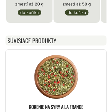
zmestí až
20 g
zmestí až
50 g
D
do košíka
do košíka
SÚVISIACE PRODUKTY
KORENIE NA SYRY A LA FRANCE