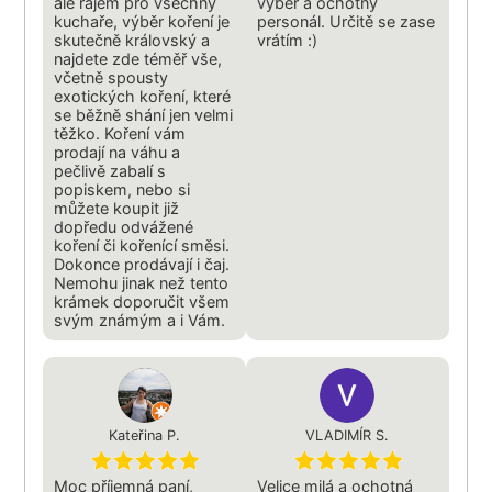
ale rájem pro všechny
výběr a ochotný
kuchaře, výběr koření je
personál. Určitě se zase
skutečně královský a
vrátím :)
najdete zde téměř vše,
včetně spousty
exotických koření, které
se běžně shání jen velmi
těžko. Koření vám
prodají na váhu a
pečlivě zabalí s
popiskem, nebo si
můžete koupit již
dopředu odvážené
koření či kořenící směsi.
Dokonce prodávají i čaj.
Nemohu jinak než tento
krámek doporučit všem
svým známým a i Vám.
Kateřina P.
VLADIMÍR S.
Moc příjemná paní,
Velice milá a ochotná