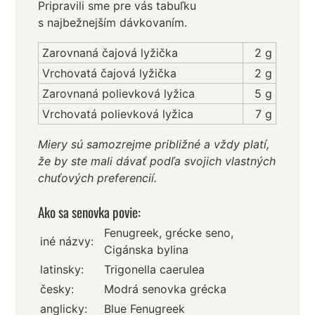
Pripravili sme pre vás tabuľku
s najbežnejším dávkovaním.
Zarovnaná čajová lyžička
2 g
Vrchovatá čajová lyžička
2 g
Zarovnaná polievková lyžica
5 g
Vrchovatá polievková lyžica
7 g
Miery sú samozrejme približné a vždy platí,
že by ste mali dávať podľa svojich vlastných
chuťových preferencií.
Ako sa senovka povie:
Fenugreek, grécke seno,
iné názvy:
Cigánska bylina
latinsky:
Trigonella caerulea
česky:
Modrá senovka grécka
anglicky:
Blue Fenugreek