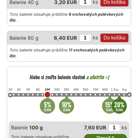
ks
Balenie 40 g
3,20 EUR
Toto balenie obsahuje približne
6 vrchovatých polévkových
lžic
.
ks
Balenie 80 g
6,40 EUR
Toto balenie obsahuje približne
11 vrchovatých polévkových
lžic
.
Alebo si zvoľte balenie vlastné
a ušetrite :-)
20
40
60
80
100
200
300
400
500
700
900
1,5
3
kg
kg
Balenie
100 g
7,60 EUR
ks
Toto balenie obsahuje približne
Zľava 5 %