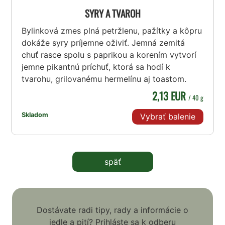
SYRY A TVAROH
Bylinková zmes plná petržlenu, pažítky a kôpru
dokáže syry príjemne oživiť. Jemná zemitá
chuť rasce spolu s paprikou a korením vytvorí
jemne pikantnú príchuť, ktorá sa hodí k
tvarohu, grilovanému hermelínu aj toastom.
2,13 EUR
/ 40 g
Skladom
Vybrať balenie
späť
Dostávate radi tipy, rady a informácie o
jedle a pití? Prihláste sa k odberu