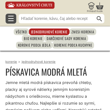
Prihlásiť
Košík
☰
VŠETKO
JEDNODRUHOVÉ KORENIE
ZMESI KORENIA
BIO KORENIE
DARČEKOVÉ SADY KORENIA
KORENIE PODĽA JEDLA
KORENIE PODĽA KUCHYNE
korenie
>
jednodruhové korenie
PÍSKAVICA MODRÁ MLETÁ
Jemne mletá modrá pískavica prevoňá chleby,
placky aj syrové nátierky jemným korenistým
nádychom s orieškovou, mierne kyslastou a
pikantnou chuťou. Najlepšie si rozumie so syrmi,
domácim pečivom alebo vafľami. Neprebijú ostatné