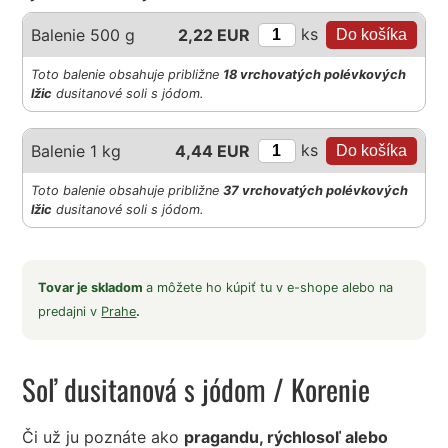
ks
Balenie 500 g
2,22 EUR
Toto balenie obsahuje približne
18 vrchovatých polévkových
lžic
dusitanové soli s jódom.
ks
Balenie 1 kg
4,44 EUR
Toto balenie obsahuje približne
37 vrchovatých polévkových
lžic
dusitanové soli s jódom.
Tovar je skladom
a môžete ho kúpiť tu v e-shope alebo na
predajni v
Prahe
.
Soľ dusitanová s jódom
/ Korenie
Či už ju poznáte ako
pragandu, rýchlosoľ alebo