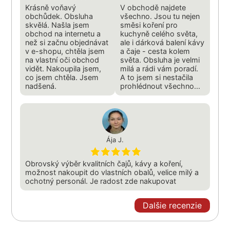
Krásně voňavý
V obchodě najdete
obchůdek. Obsluha
všechno. Jsou tu nejen
skvělá. Našla jsem
směsi koření pro
obchod na internetu a
kuchyně celého světa,
než si začnu objednávat
ale i dárková balení kávy
v e-shopu, chtěla jsem
a čaje - cesta kolem
na vlastní oči obchod
světa. Obsluha je velmi
vidět. Nakoupila jsem,
milá a rádi vám poradí.
co jsem chtěla. Jsem
A to jsem si nestačila
nadšená.
prohlédnout všechno...
Ája J.
Obrovský výběr kvalitních čajů, kávy a koření,
možnost nakoupit do vlastních obalů, velice milý a
ochotný personál. Je radost zde nakupovat
Dalšie recenzie