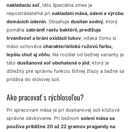
nakladaciu soľ
, táto špeciálna zmes je
nepostrádateľná pri
nakladaní mäsa, údení a výrobe
domácich údenín
. Obsahuje
dusitan sodný
, ktorý
pomáha
zabrániť rastu baktérií, predlžuje
trvanlivosť a bráni oxidácii tukov
, vďaka čomu si
mäso uchováva
charakteristickú ružovú farbu,
lepšiu chuť aj vôňu
. Na rozdiel od bežnej varianty je
táto
dusitanová soľ obohatená o jód
, ktorý je
dôležitý pre správnu funkciu štítnej žľazy a bežne sa
pridáva do stolovej soli.
Ako pracovať s rýchlosoľou?
Pri spracovaní mäsa je pri dusitanovej soli kľúčové
správne dávkovanie. Pri bežnom
solení mäsa sa
používa približne 20 až 22 gramov pragandy na