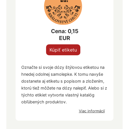
korenie
Cena: 0,15
EUR
Kúpiť etiketu
Označte si svoje dózy štýlovou etiketou na
hnedej odolnej samolepke. K tomu navyše
dostanete aj etiketu s popisom a zložením,
ktorú tiež môžete na dózy nalepiť. Alebo si z
týchto etikiet vytvorte vlastný katalóg
obľúbených produktov.
Viac informácií