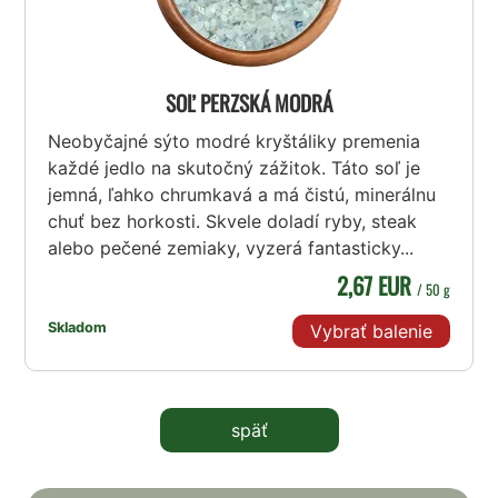
SOĽ PERZSKÁ MODRÁ
Neobyčajné sýto modré kryštáliky premenia
každé jedlo na skutočný zážitok. Táto soľ je
jemná, ľahko chrumkavá a má čistú, minerálnu
chuť bez horkosti. Skvele doladí ryby, steak
alebo pečené zemiaky, vyzerá fantasticky...
2,67 EUR
/ 50 g
Skladom
Vybrať balenie
späť