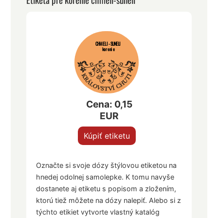
CHMELI-SUNELI
korenie
Cena: 0,15
EUR
Kúpiť etiketu
Označte si svoje dózy štýlovou etiketou na
hnedej odolnej samolepke. K tomu navyše
dostanete aj etiketu s popisom a zložením,
ktorú tiež môžete na dózy nalepiť. Alebo si z
týchto etikiet vytvorte vlastný katalóg