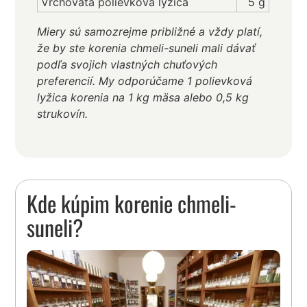
Vrchovatá polievková lyžica
5 g
Miery sú samozrejme približné a vždy platí,
že by ste korenia chmeli-suneli mali dávať
podľa svojich vlastných chuťových
preferencií. My odporúčame 1 polievková
lyžica korenia na 1 kg mäsa alebo 0,5 kg
strukovín.
Kde kúpim korenie chmeli-
suneli?