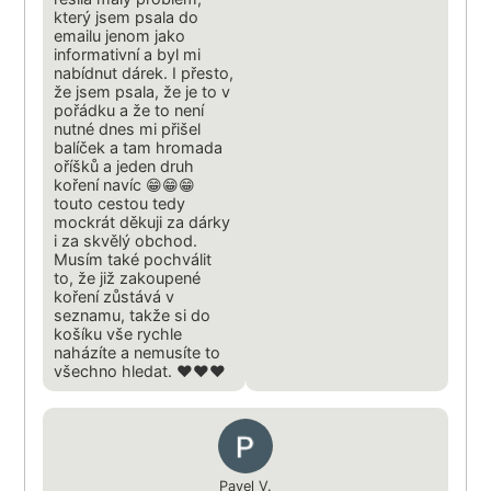
který jsem psala do
emailu jenom jako
informativní a byl mi
nabídnut dárek. I přesto,
že jsem psala, že je to v
pořádku a že to není
nutné dnes mi přišel
balíček a tam hromada
oříšků a jeden druh
koření navíc 😁😁😁
touto cestou tedy
mockrát děkuji za dárky
i za skvělý obchod.
Musím také pochválit
to, že již zakoupené
koření zůstává v
seznamu, takže si do
košíku vše rychle
naházíte a nemusíte to
všechno hledat. ❤️❤️❤️
Pavel V.