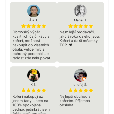
Ája J.
Marie H.
Obrovský výběr
Nejmilejší prodavači,
kvalitních čajů, kávy a
jaký široko daleko jsou.
koření, možnost
Koření a další mňamky
nakoupit do vlastních
TOP. 🖤
obalů, velice milý a
ochotný personál. Je
radost zde nakupovat
K Š.
ondřej Š.
Koření nakupuji už
Nejlepší obchod s
jenom tady. Jsem na
kořením. Příjemná
100% spokojená.
obsluha
Jednou jedinkrát jsem
řešila malý problém,