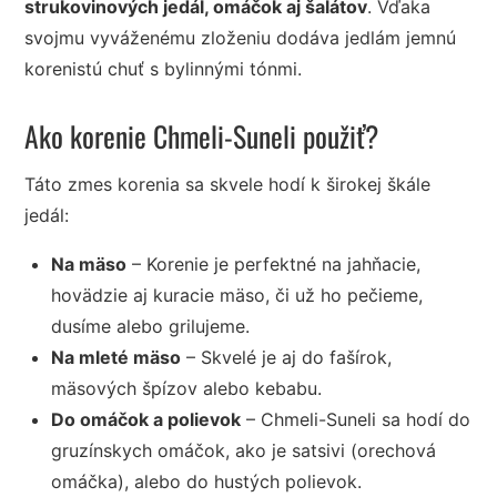
strukovinových jedál, omáčok aj šalátov
. Vďaka
svojmu vyváženému zloženiu dodáva jedlám jemnú
korenistú chuť s bylinnými tónmi.
Ako korenie Chmeli-Suneli použiť?
Táto zmes korenia sa skvele hodí k širokej škále
jedál:
Na mäso
– Korenie je perfektné na jahňacie,
hovädzie aj kuracie mäso, či už ho pečieme,
dusíme alebo grilujeme.
Na mleté mäso
– Skvelé je aj do fašírok,
mäsových špízov alebo kebabu.
Do omáčok a polievok
– Chmeli-Suneli sa hodí do
gruzínskych omáčok, ako je satsivi (orechová
omáčka), alebo do hustých polievok.