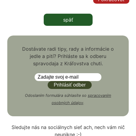
späť
Dostávate radi tipy, rady a informácie o
jedle a pití? Prihláste sa k odberu
spravodaja z Kráľovstva chuti.
Odoslaním formulára súhlasíte so
spracovaním
osobných údajov
.
Sledujte nás na sociálnych sieť ach, nech vám nič
neunikne :-)