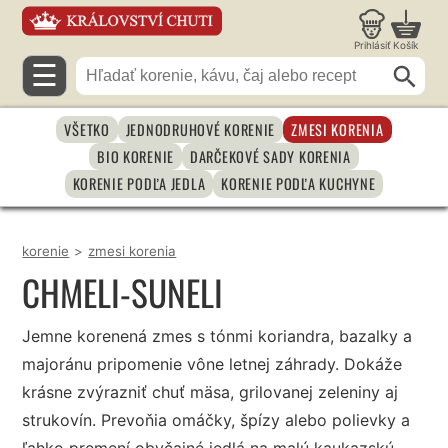
Prihlásiť
Košík
☰
VŠETKO
JEDNODRUHOVÉ KORENIE
ZMESI KORENIA
BIO KORENIE
DARČEKOVÉ SADY KORENIA
KORENIE PODĽA JEDLA
KORENIE PODĽA KUCHYNE
korenie
>
zmesi korenia
CHMELI-SUNELI
Jemne korenená zmes s tónmi koriandra, bazalky a
majoránu pripomenie vône letnej záhrady. Dokáže
krásne zvýrazniť chuť mäsa, grilovanej zeleniny aj
strukovín. Prevoňia omáčky, špízy alebo polievky a
ľahko premení obyčajné jedlá na malú kaukazskú