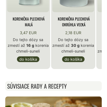
KORENIČKA PLECHOVÁ
KORENIČKA PLECHOVÁ
KO
MALÁ
OKRÚHLA VEĽKÁ
3,47 EUR
2,18 EUR
Do tejto dózy sa
Do tejto dózy sa
zmestí až
16 g
korenia
zmestí až
30 g
korenia
D
chmeli-suneli
chmeli-suneli
zmes
do košíka
do košíka
SÚVISIACE RADY A RECEPTY