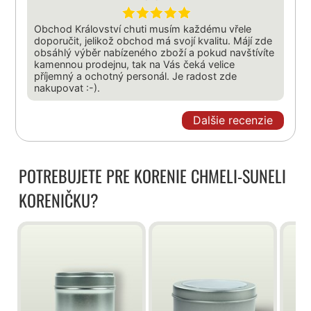
Obchod Království chuti musím každému vřele
doporučit, jelikož obchod má svojí kvalitu. Májí zde
obsáhlý výběr nabízeného zboží a pokud navštívíte
kamennou prodejnu, tak na Vás čeká velice
příjemný a ochotný personál. Je radost zde
nakupovat :-).
Dalšie recenzie
POTREBUJETE PRE KORENIE CHMELI-SUNELI
KORENIČKU?