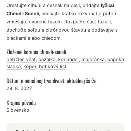
Orestujte cibuľu a cesnak na oleji, pridajte
lyžicu
Chmeli-Suneli
, nechajte krátko rozvoňať a potom
vmiešajte uvarenú fazuľu. Rozpučte časť fazule,
dochuťte soľou a citrónovou šťavou a podávajte s
plackami alebo chlebom.
Zloženie korenia chmeli-suneli
petržlen vňať
,
bazalka
,
koriander
,
majoránka
,
paprika
sladká
,
kôpor
,
bobkový list
Dátum minimálnej trvanlivosti aktuálnej šarže
28. 8. 2027
Krajina pôvodu
Slovensko