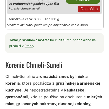
21 vrchovatých polévkových lžic
korenia chmeli-suneli.
Jednotková cena: 6,33 EUR / 100 g
Množstevné zľavy platia len pri objednávke cez e-shop.
Tovar je skladom
a môžete ho kúpiť tu v e-shope alebo na
predajni v
Prahe
.
Korenie Chmeli-Suneli
Chmeli-Suneli je
aromatická zmes byliniek a
korenia
, ktorá pochádza z
gruzínskej a arménskej
kuchyne
. Je nepostrádateľná v
kaukazskej
gastronómii
, kde sa používa na dochutenie
mletých
mias, grilovaných pokrmov, dusenej zeleniny,