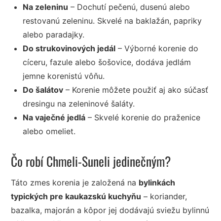
Na zeleninu
– Dochutí pečenú, dusenú alebo
restovanú zeleninu. Skvelé na baklažán, papriky
alebo paradajky.
Do strukovinových jedál
– Výborné korenie do
cíceru, fazule alebo šošovice, dodáva jedlám
jemne korenistú vôňu.
Do šalátov
– Korenie môžete použiť aj ako súčasť
dresingu na zeleninové šaláty.
Na vaječné jedlá
– Skvelé korenie do praženice
alebo omeliet.
Čo robí Chmeli-Suneli jedinečným?
Táto zmes korenia je založená na
bylinkách
typických pre kaukazskú kuchyňu
– koriander,
bazalka, majorán a kôpor jej dodávajú sviežu bylinnú