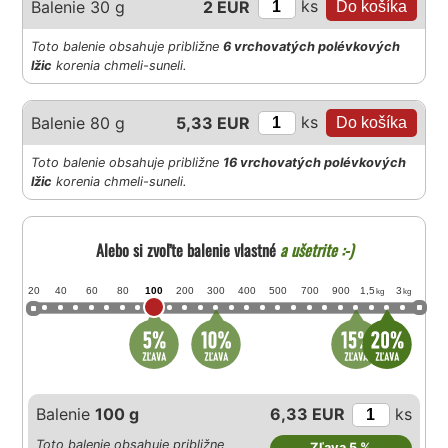
ks
Balenie 30 g
2 EUR
Toto balenie obsahuje približne
6 vrchovatých polévkových
lžic
korenia chmeli-suneli.
ks
Balenie 80 g
5,33 EUR
Toto balenie obsahuje približne
16 vrchovatých polévkových
lžic
korenia chmeli-suneli.
Alebo si zvoľte balenie vlastné
a ušetrite :-)
20
40
60
80
100
200
300
400
500
700
900
1,5
3
kg
kg
Balenie
100 g
6,33 EUR
ks
Toto balenie obsahuje približne
Zľava 5 %