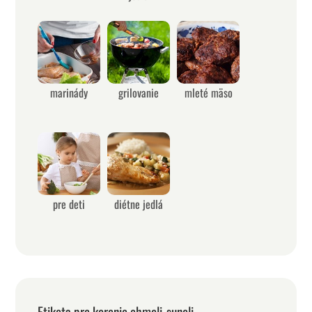
marinády
grilovanie
mleté mäso
pre deti
diétne jedlá
Etiketa pre korenie chmeli-suneli