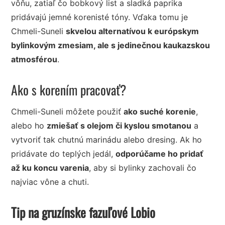
vôňu, zatiaľ čo bobkový list a sladká paprika
pridávajú jemné korenisté tóny. Vďaka tomu je
Chmeli-Suneli
skvelou alternatívou k európskym
bylinkovým zmesiam, ale s jedinečnou kaukazskou
atmosférou
.
Ako s korením pracovať?
Chmeli-Suneli môžete použiť
ako suché korenie
,
alebo ho
zmiešať s olejom či kyslou smotanou
a
vytvoriť tak chutnú marinádu alebo dresing. Ak ho
pridávate do teplých jedál,
odporúčame ho pridať
až ku koncu varenia
, aby si bylinky zachovali čo
najviac vône a chuti.
Tip na gruzínske fazuľové Lobio