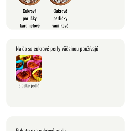
Cukrové
Cukrové
perličky
perličky
karamelové
vanilkové
Na čo sa cukrové perly väčšinou používajú
sladké jedlá
Etiketa pre cukrové perly