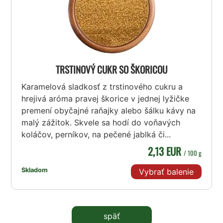
TRSTINOVÝ CUKR SO ŠKORICOU
Karamelová sladkosť z trstinového cukru a
hrejivá aróma pravej škorice v jednej lyžičke
premení obyčajné raňajky alebo šálku kávy na
malý zážitok. Skvele sa hodí do voňavých
koláčov, perníkov, na pečené jablká či...
2,13 EUR
/ 100 g
Skladom
Vybrať balenie
späť