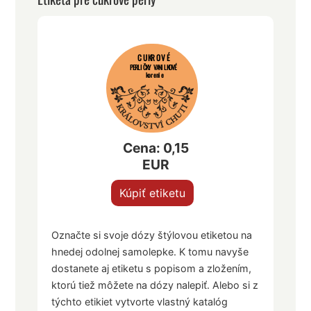
CUKROVÉ
PERLIČKY VANILKOVÉ
korenie
Cena: 0,15
EUR
Kúpiť etiketu
Označte si svoje dózy štýlovou etiketou na
hnedej odolnej samolepke. K tomu navyše
dostanete aj etiketu s popisom a zložením,
ktorú tiež môžete na dózy nalepiť. Alebo si z
týchto etikiet vytvorte vlastný katalóg