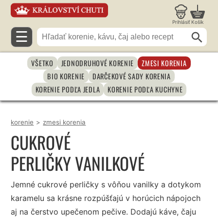
Prihlásiť
Košík
☰
VŠETKO
JEDNODRUHOVÉ KORENIE
ZMESI KORENIA
BIO KORENIE
DARČEKOVÉ SADY KORENIA
KORENIE PODĽA JEDLA
KORENIE PODĽA KUCHYNE
korenie
>
zmesi korenia
CUKROVÉ
PERLIČKY VANILKOVÉ
Jemné cukrové perličky s vôňou vanilky a dotykom
karamelu sa krásne rozpúšťajú v horúcich nápojoch
aj na čerstvo upečenom pečive. Dodajú káve, čaju