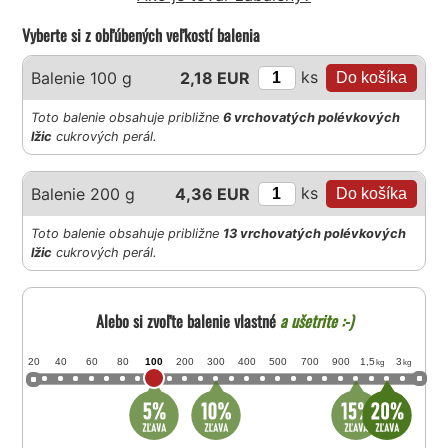
Vyberte si z obľúbených veľkostí balenia
ks
Balenie 100 g
2,18 EUR
Toto balenie obsahuje približne
6 vrchovatých polévkových
lžic
cukrových perál.
ks
Balenie 200 g
4,36 EUR
Toto balenie obsahuje približne
13 vrchovatých polévkových
lžic
cukrových perál.
Alebo si zvoľte balenie vlastné
a ušetrite :-)
20
40
60
80
100
200
300
400
500
700
900
1,5
3
kg
kg