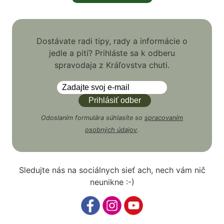
Dostávate radi tipy, rady a informácie o
jedle a pití? Prihláste sa k odberu
spravodaja z Kráľovstva chuti.
Odoslaním formulára súhlasíte so
spracovaním
osobných údajov
.
Sledujte nás na sociálnych sieť ach, nech vám nič
neunikne :-)