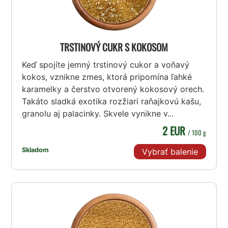
TRSTINOVÝ CUKR S KOKOSOM
Keď spojíte jemný trstinový cukor a voňavý
kokos, vznikne zmes, ktorá pripomína ľahké
karamelky a čerstvo otvorený kokosový orech.
Takáto sladká exotika rozžiari raňajkovú kašu,
granolu aj palacinky. Skvele vynikne v...
2 EUR
/ 100 g
Skladom
Vybrať balenie