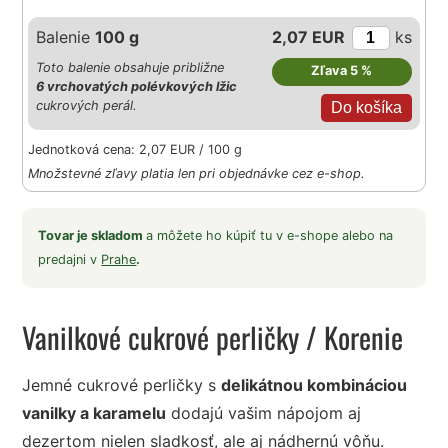
Balenie
100 g
2,07 EUR
ks
Toto balenie obsahuje približne
Zľava 5 %
6 vrchovatých polévkových lžic
cukrových perál.
Jednotková cena: 2,07 EUR / 100 g
Množstevné zľavy platia len pri objednávke cez e-shop.
Tovar je skladom
a môžete ho kúpiť tu v e-shope alebo na
predajni v
Prahe
.
Vanilkové cukrové perličky
/ Korenie
Jemné cukrové perličky s
delikátnou kombináciou
vanilky a karamelu
dodajú vašim nápojom aj
dezertom nielen sladkosť, ale aj nádhernú vôňu.