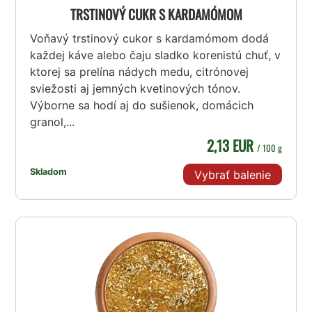
TRSTINOVÝ CUKR S KARDAMÓMOM
Voňavý trstinový cukor s kardamómom dodá
každej káve alebo čaju sladko korenistú chuť, v
ktorej sa prelína nádych medu, citrónovej
sviežosti aj jemných kvetinových tónov.
Výborne sa hodí aj do sušienok, domácich
granol,...
2,13 EUR
/ 100 g
Skladom
Vybrať balenie