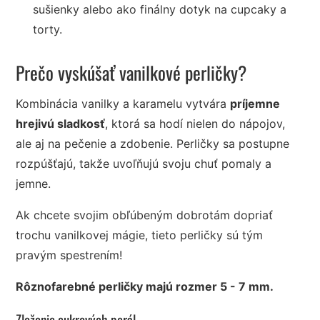
sušienky alebo ako finálny dotyk na cupcaky a
torty.
Prečo vyskúšať vanilkové perličky?
Kombinácia vanilky a karamelu vytvára
príjemne
hrejivú sladkosť
, ktorá sa hodí nielen do nápojov,
ale aj na pečenie a zdobenie. Perličky sa postupne
rozpúšťajú, takže uvoľňujú svoju chuť pomaly a
jemne.
Ak chcete svojim obľúbeným dobrotám dopriať
trochu vanilkovej mágie, tieto perličky sú tým
pravým spestrením!
Rôznofarebné perličky majú rozmer 5 - 7 mm.
Zloženie cukrových perál