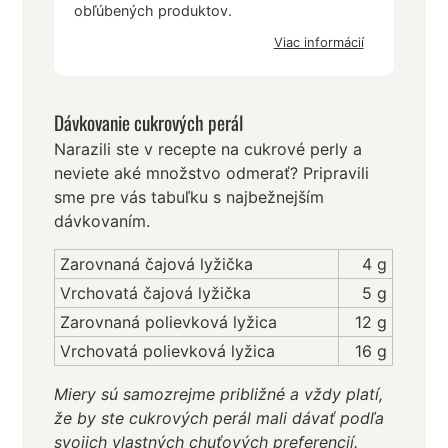
obľúbených produktov.
Viac informácií
Dávkovanie cukrových perál
Narazili ste v recepte na cukrové perly a
neviete aké množstvo odmerať? Pripravili
sme pre vás tabuľku s najbežnejším
dávkovaním.
Zarovnaná čajová lyžička
4 g
Vrchovatá čajová lyžička
5 g
Zarovnaná polievková lyžica
12 g
Vrchovatá polievková lyžica
16 g
Miery sú samozrejme približné a vždy platí,
že by ste cukrových perál mali dávať podľa
svojich vlastných chuťových preferencií.