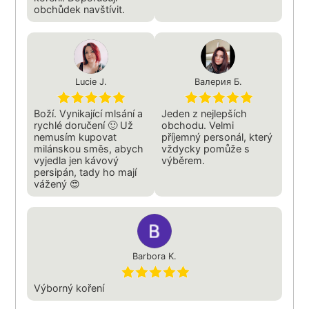
obchůdek navštívit.
Lucie J.
Валерия Б.
Boží. Vynikající mlsání a
Jeden z nejlepších
rychlé doručení 🙂 Už
obchodu. Velmi
nemusím kupovat
příjemný personál, který
milánskou směs, abych
vždycky pomůže s
vyjedla jen kávový
výběrem.
persipán, tady ho mají
vážený 😍
Barbora K.
Výborný koření