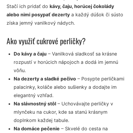
Stačí ich pridať do
kávy, čaju, horúcej čokolády
alebo nimi posypať dezerty
a každý dúšok či sústo
získa jemný vanilkový nádych.
Ako využiť cukrové perličky?
Do kávy a čaju
– Vanilková sladkosť sa krásne
rozpustí v horúcich nápojoch a dodá im jemnú
vôňu.
Na dezerty a sladké pečivo
– Posypte perličkami
palacinky, koláče alebo sušienky a dodajte im
elegantný vzhľad.
Na slávnostný stôl
– Uchovávajte perličky v
mlynčeku na cukor, kde sa stanú krásnym
doplnkom každej tabule.
Na domáce pečenie
– Skvelé do cesta na