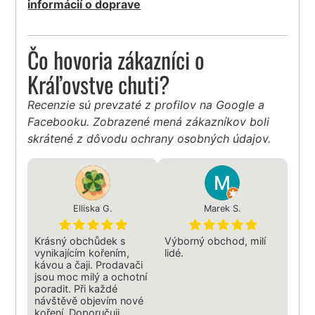
informácií o doprave
Čo hovoria zákazníci o
Kráľovstve chuti?
Recenzie sú prevzaté z profilov na Google a
Facebooku. Zobrazené mená zákazníkov boli
skrátené z dôvodu ochrany osobných údajov.
Elliska G.
Marek S.
Krásný obchůdek s
Výborný obchod, milí
vynikajícím kořením,
lidé.
kávou a čaji. Prodavači
jsou moc milý a ochotní
poradit. Při každé
návštěvě objevím nové
koření. Doporučuji