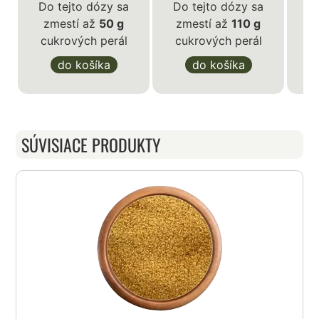
Do tejto dózy sa
Do tejto dózy sa
zmestí až
50 g
zmestí až
110 g
D
cukrových perál
cukrových perál
z
c
do košíka
do košíka
SÚVISIACE PRODUKTY