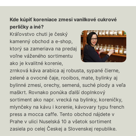
Kde kúpiť koreniace zmesi vanilkové cukrové
perličky a iné?
Kráľovstvo chuti je český
kamenný obchod a e-shop,
ktorý sa zameriava na predaj
voľne váženého sortimentu
ako je kvalitné korenie,
zrnková káva arabica aj robusta, sypané čierne,
zelené a ovocné čaje, rooibos, mate, bylinky aj
bylinné zmesi, orechy, semená, suché plody a veľa
maškrt. Rovnako ponúka ďalší doplnkový
sortiment ako napr. vrecká na bylinky, koreničky,
mlynčeky na kávu i korenie, kávovary typu french
press a mocca caffe. Tento obchod nájdete v
Prahe v ulici Nuselská 10 a všetok sortiment
zasiela po celej Českej a Slovenskej republike.