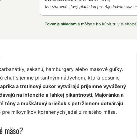
Množstevné zľavy platia len pri objednávke cez e
Tovar je skladom
a môžete ho kúpiť tu v e-shope
o
karbanátky, sekanú, hamburgery alebo masové guľky.
ú chuť s jemne pikantným nádychom, ktorá posunie
aprika a trstinový cukor vytvárajú príjemne vyvážený
idávajú na intenzite a ľahkej pikantnosti. Majoránka a
é tóny a muškátový oriešok s petržlenom dotvárajú
é pre milovníkov korenených jedál z mletého mäsa.
té mäso?