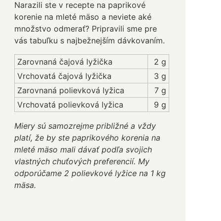
Narazili ste v recepte na paprikové
korenie na mleté mäso a neviete aké
množstvo odmerať? Pripravili sme pre
vás tabuľku s najbežnejším dávkovaním.
Zarovnaná čajová lyžička
2 g
Vrchovatá čajová lyžička
3 g
Zarovnaná polievková lyžica
7 g
Vrchovatá polievková lyžica
9 g
Miery sú samozrejme približné a vždy
platí, že by ste paprikového korenia na
mleté mäso mali dávať podľa svojich
vlastných chuťových preferencií. My
odporúčame 2 polievkové lyžice na 1 kg
mäsa.