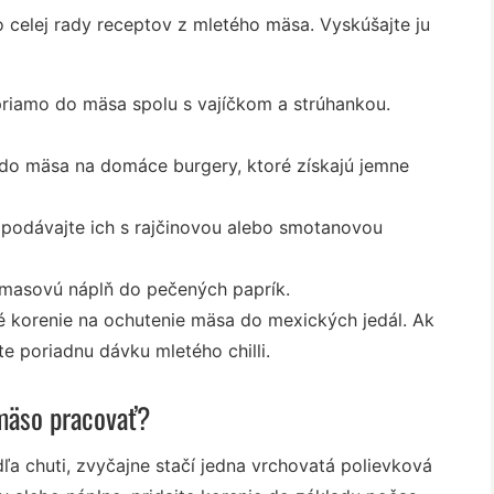
o celej rady receptov z mletého mäsa. Vyskúšajte ju
priamo do mäsa spolu s vajíčkom a strúhankou.
do mäsa na domáce burgery, ktoré získajú jemne
podávajte ich s rajčinovou alebo smotanovou
 masovú náplň do pečených paprík.
 korenie na ochutenie mäsa do mexických jedál. Ak
šte poriadnu dávku mletého chilli.
mäso pracovať?
ľa chuti, zvyčajne stačí jedna vrchovatá polievková