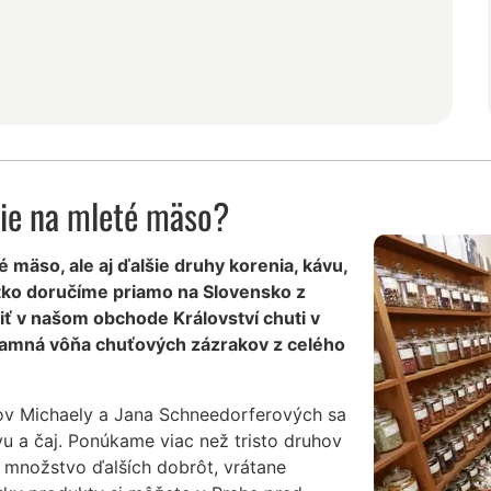
ie na mleté mäso?
 mäso, ale aj ďalšie druhy korenia, kávu,
etko doručíme priamo na Slovensko z
ť v našom obchode Království chuti v
mamná vôňa chuťových zázrakov z celého
ov Michaely a Jana Schneedorferových sa
vu a čaj. Ponúkame viac než tristo druhov
 množstvo ďalších dobrôt, vrátane