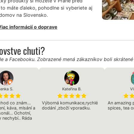
tky produkty si môžete v Prahe pred
to máte ďaleko, pohodlne si vyberiete aj
 domov na Slovensko.
Viac informácií o doprave
ľovstve chuti?
gle a Facebooku. Zobrazené mená zákazníkov boli skráten
Lenka S.
Kateřina B.
Vl
chod co znám...
Výborná komunikace,rychlé
An amazing p
ní, káva, mlsání a
dodání ,zboží vporadku.
spices, tea o
onál... Ochotní,
 nechybí.. Ráda