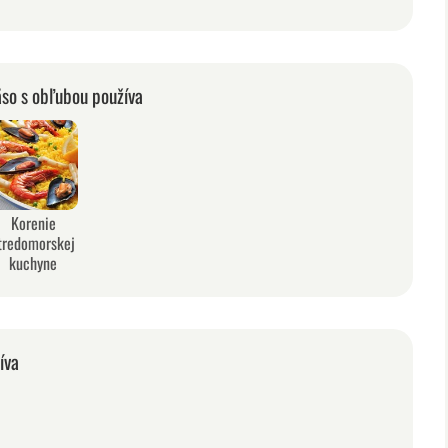
äso s obľubou používa
Korenie
tredomorskej
kuchyne
íva