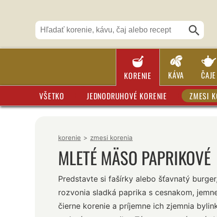
KÁVA
ČAJE
KORENIE
VŠETKO
JEDNODRUHOVÉ KORENIE
ZMESI K
korenie
>
zmesi korenia
MLETÉ MÄSO PAPRIKOVÉ
Predstavte si fašírky alebo šťavnatý burger
rozvonia sladká paprika s cesnakom, jemn
čierne korenie a príjemne ich zjemnia bylin