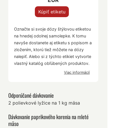
EUR
Kúpiť etiketu
Označte si svoje dózy štýlovou etiketou
na hnedej odolnej samolepke. K tomu
navyše dostanete aj etiketu s popisom a
zložením, ktorú tiež môžete na dózy
nalepiť. Alebo si z týchto etikiet vytvorte
vlastný katalóg obľúbených produktov.
Viac informácií
Odporúčané dávkovanie
2 polievkové lyžice na 1 kg mäsa
Dávkovanie paprikového korenia na mleté
mäso