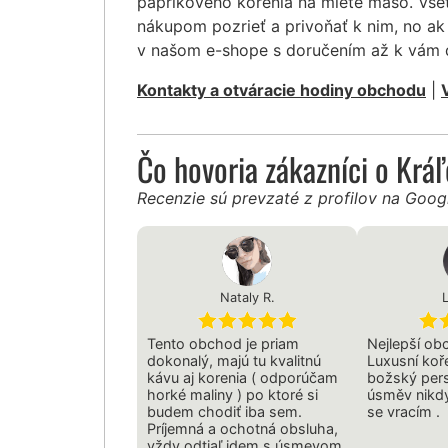
paprikového korenia na mleté mäso. Vše
nákupom pozrieť a privoňať k nim, no ak 
v našom e-shope s doručením až k vám
Kontakty a otváracie hodiny obchodu
|
Čo hovoria zákazníci o Krá
Recenzie sú prevzaté z profilov na Goo
Nataly R.
Tento obchod je priam
Nejlepší ob
dokonalý, majú tu kvalitnú
Luxusní koře
kávu aj korenia ( odporúčam
božský pers
horké maliny ) po ktoré si
úsměv nikdy
budem chodiť iba sem.
se vracím .
Príjemná a ochotná obsluha,
vždy odtiaľ idem s úsmevom