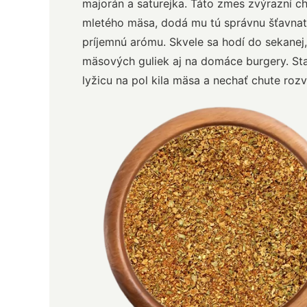
majorán a saturejka. Táto zmes zvýrazní c
mletého mäsa, dodá mu tú správnu šťavnat
príjemnú arómu. Skvele sa hodí do sekanej,
mäsových guliek aj na domáce burgery. Sta
lyžicu na pol kila mäsa a nechať chute rozv