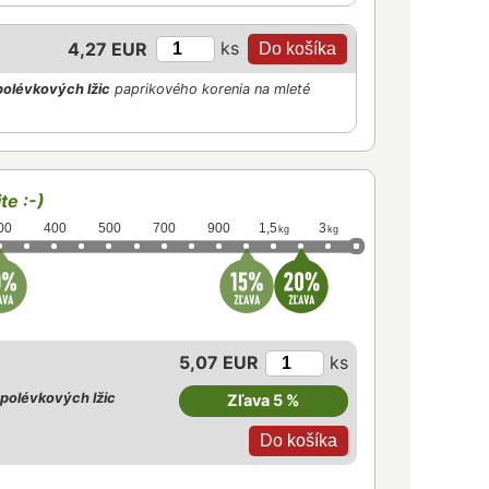
ks
4,27 EUR
polévkových lžic
paprikového korenia na mleté
te :-)
00
400
500
700
900
1,5
3
kg
kg
5,07 EUR
ks
polévkových lžic
Zľava 5 %