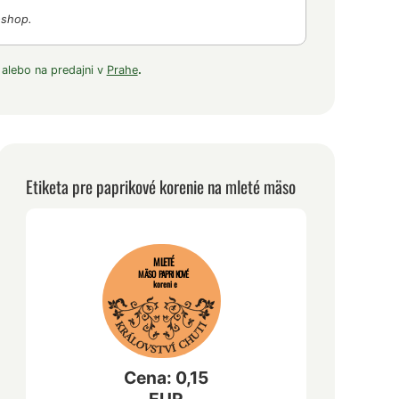
-shop.
 alebo na predajni v
Prahe
.
Etiketa pre paprikové korenie na mleté mäso
MLETÉ
MÄSO PAPRIKOVÉ
korenie
Cena: 0,15