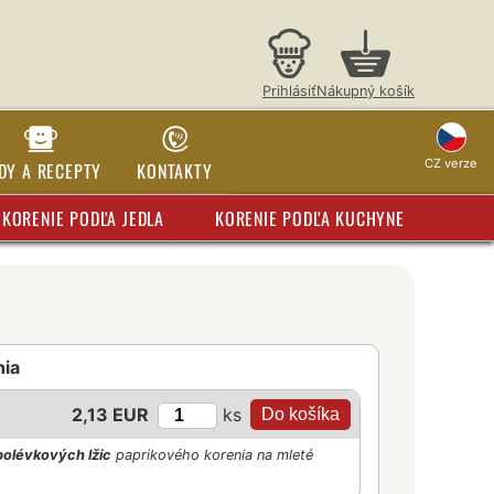
Prihlásiť
Nákupný košík
CZ verze
DY A RECEPTY
KONTAKTY
KORENIE PODĽA JEDLA
KORENIE PODĽA KUCHYNE
nia
ks
2,13 EUR
polévkových lžic
paprikového korenia na mleté