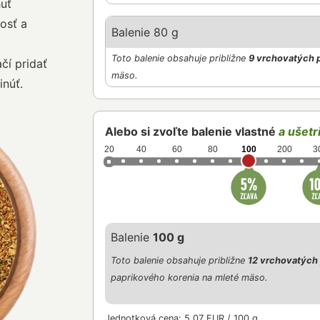
huť
osť a
Balenie 80 g
Toto balenie obsahuje približne
9 vrchovatých 
čí pridať
mäso.
inúť.
Alebo si zvoľte balenie vlastné
a ušetri
20
40
60
80
100
200
3
Balenie
100 g
Toto balenie obsahuje približne
12 vrchovatých 
paprikového korenia na mleté mäso.
Jednotková cena: 5,07 EUR / 100 g