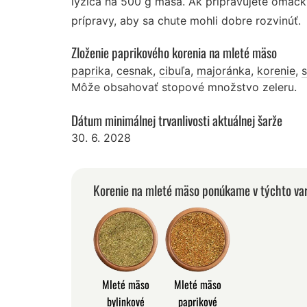
lyžica na 500 g mäsa. Ak pripravujete omáčk
prípravy, aby sa chute mohli dobre rozvinúť.
Zloženie paprikového korenia na mleté mäso
paprika
,
cesnak
,
cibuľa
,
majoránka
,
korenie
,
s
Môže obsahovať stopové množstvo zeleru.
Dátum minimálnej trvanlivosti aktuálnej šarže
30. 6. 2028
Korenie na mleté mäso ponúkame v týchto va
Mleté mäso
Mleté mäso
bylinkové
paprikové