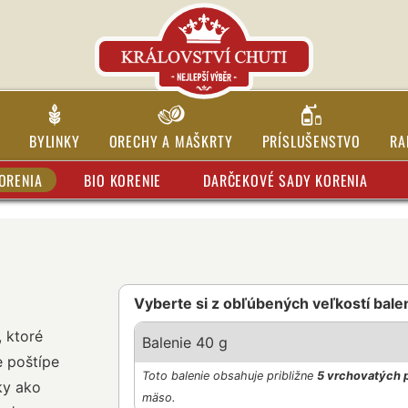
BYLINKY
ORECHY A MAŠKRTY
PRÍSLUŠENSTVO
RA
ORENIA
BIO KORENIE
DARČEKOVÉ SADY KORENIA
Vyberte si z obľúbených veľkostí bale
, ktoré
Balenie 40 g
e poštípe
Toto balenie obsahuje približne
5 vrchovatých 
ky ako
mäso.