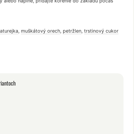
y alebo náplne, pridajte korenie do základu počas
aturejka
,
muškátový orech
,
petržlen
,
trstinový cukor
riantoch