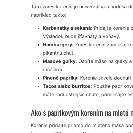
Táto zmes korenín je univerzálna a hodí sa d
napríklad takto:
Karbanátky a sekaná:
Pridajte korenie 
Výsledok bude šťavnatý a voňavý.
Hamburgery:
Zmes korenín zamiešajte 
pikantnú chuť.
Masové guľky:
Osoľte mäso na guľky a 
omáčkou.
Plnené papriky:
Korenie skvele dochutí
Tacos alebo burritos:
Použite paprikové
máte radi ostrejšie chute, primiešajte e
Ako s paprikovým korením na mleté 
Korenie pridajte priamo do mletého mäsa pod