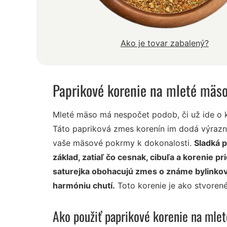
Ako je tovar zabalený?
Paprikové korenie na mleté mäs
Mleté mäso má nespočet podob, či už ide o 
Táto papriková zmes korenín im dodá výrazn
vaše mäsové pokrmy k dokonalosti.
Sladká p
základ, zatiaľ čo cesnak, cibuľa a korenie pr
saturejka obohacujú zmes o známe bylinkov
harmóniu chutí.
Toto korenie je ako stvoren
Ako použiť paprikové korenie na mle