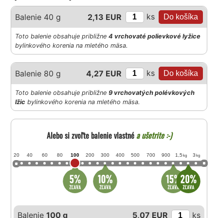
ks
Balenie 40 g
2,13 EUR
Toto balenie obsahuje približne
4 vrchovaté polievkové lyžice
bylinkového korenia na mletého mäsa.
ks
Balenie 80 g
4,27 EUR
Toto balenie obsahuje približne
9 vrchovatých polévkových
lžic
bylinkového korenia na mletého mäsa.
Alebo si zvoľte balenie vlastné
a ušetrite :-)
20
40
60
80
100
200
300
400
500
700
900
1,5
3
kg
kg
Balenie
100 g
5,07 EUR
ks