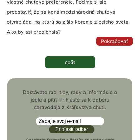
vlastné chuťové preferencie. Poďme si ale
predstaviť, že sa koná medzinárodná chuťová
olympiáda, na ktorú sa zišlo korenie z celého sveta.
Ako by asi prebiehala?
Pokračovať
späť
Dostávate radi tipy, rady a informácie o
jedle a pití? Prihláste sa k odberu
spravodaja z Kráľovstva chuti.