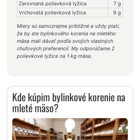
Zarovnaná polievková lyžica
7 g
Vrchovatá polievková lyžica
9 g
Miery sú samozrejme približné a vždy platí,
že by ste bylinkového korenia na mletého
mäsa mali dávať podľa svojich vlastných
chuťových preferencií. My odporúčame 2
polievkové lyžice na 1 kg mäsa.
Kde kúpim bylinkové korenie na
mleté mäso?