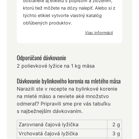
dostanete aj etiketu s popisom a zložením,
ktorú tiež môžete na dózy nalepiť. Alebo si z
týchto etikiet vytvorte vlastný katalóg
obľúbených produktov.
Viac informácií
Odporúčané dávkovanie
2 polievkové lyžice na 1 kg mäsa
Dávkovanie bylinkového korenia na mletého mäsa
Narazili ste v recepte na bylinkové korenie
na mleté mäso a neviete aké množstvo
odmerať? Pripravili sme pre vás tabuľku
s najbežnejším dávkovaním.
Zarovnaná čajová lyžička
2 g
Vrchovatá čajová lyžička
3 g