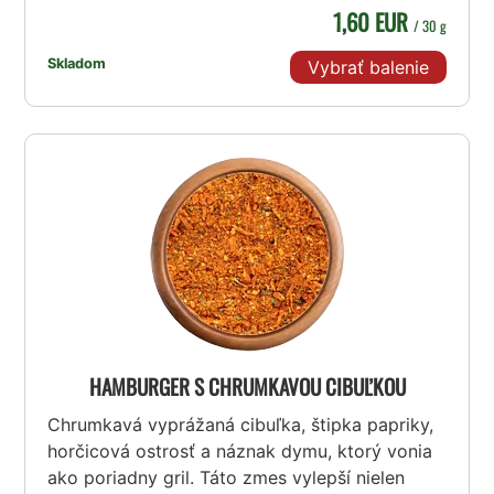
1,60 EUR
/ 30 g
Skladom
Vybrať balenie
HAMBURGER S CHRUMKAVOU CIBUĽKOU
Chrumkavá vyprážaná cibuľka, štipka papriky,
horčicová ostrosť a náznak dymu, ktorý vonia
ako poriadny gril. Táto zmes vylepší nielen