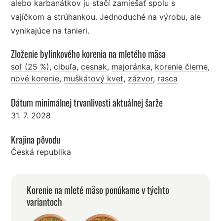
alebo karbanátkov ju stačí zamiešať spolu s
vajíčkom a strúhankou. Jednoduché na výrobu, ale
vynikajúce na tanieri.
Zloženie bylinkového korenia na mletého mäsa
soľ (25 %)
,
cibuľa
,
cesnak
,
majoránka
,
korenie čierne
,
nové korenie
,
muškátový kvet
,
zázvor
,
rasca
Dátum minimálnej trvanlivosti aktuálnej šarže
31. 7. 2028
Krajina pôvodu
Česká republika
Korenie na mleté mäso ponúkame v týchto
variantoch