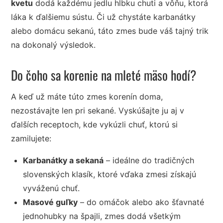
kvetu
dodá každému jedlu hĺbku chuti a vôňu, ktorá
láka k ďalšiemu sústu. Či už chystáte karbanátky
alebo domácu sekanú, táto zmes bude váš tajný trik
na dokonalý výsledok.
Do čoho sa korenie na mleté mäso hodí?
A keď už máte túto zmes korenín doma,
nezostávajte len pri sekané. Vyskúšajte ju aj v
ďalších receptoch, kde vykúzli chuť, ktorú si
zamilujete:
Karbanátky a sekaná
– ideálne do tradičných
slovenských klasík, ktoré vďaka zmesi získajú
vyváženú chuť.
Masové guľky
– do omáčok alebo ako šťavnaté
jednohubky na špajli, zmes dodá všetkým