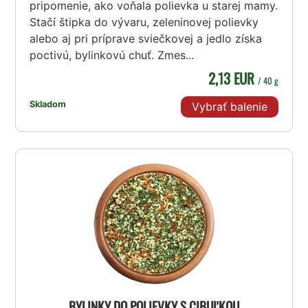
pripomenie, ako voňala polievka u starej mamy.
Stačí štipka do vývaru, zeleninovej polievky
alebo aj pri príprave sviečkovej a jedlo získa
poctivú, bylinkovú chuť. Zmes...
2,13 EUR
/ 40 g
Skladom
Vybrať balenie
BYLINKY DO POLIEVKY S CIBUĽKOU