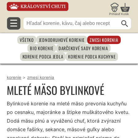
Prihlásiť
Košík
☰
VŠETKO
JEDNODRUHOVÉ KORENIE
ZMESI KORENIA
BIO KORENIE
DARČEKOVÉ SADY KORENIA
KORENIE PODĽA JEDLA
KORENIE PODĽA KUCHYNE
korenie
>
zmesi korenia
MLETÉ MÄSO BYLINKOVÉ
Bylinkové korenie na mleté mäso prevonia kuchyňu
po cesnaku, majoránke a štipke muškátového kvetu.
Dodá mäsu plnú a vyváženú chuť, ktorá zvýrazní
domáce fašírky, sekance, mäsové guľky alebo
zapekané dobroty. Stačí ho primiešať priamo do