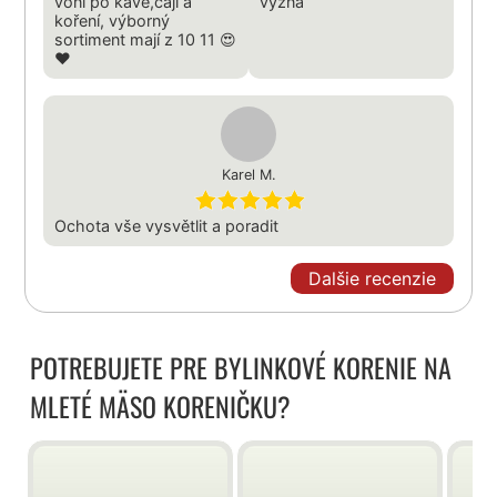
voní po kávě,čaji a
vyzná
koření, výborný
sortiment mají z 10 11 😍
❤️
Karel M.
Ochota vše vysvětlit a poradit
Dalšie recenzie
POTREBUJETE PRE BYLINKOVÉ KORENIE NA
MLETÉ MÄSO KORENIČKU?