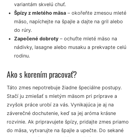
variantám skvelú chuť.
Špízy z mletého mäsa
– okořeňte zmesou mleté
mäso, napíchejte na špajle a dajte na gril alebo
do rúry.
Zapečené dobroty
– ochuťte mleté mäso na
nádivky, lasagne alebo musaku a prekvapte celú
rodinu.
Ako s korením pracovať?
Táto zmes nepotrebuje žiadne špeciálne postupy.
Stačí ju zmiešať s mletým mäsom pri príprave a
zvyšok práce urobí za vás. Vynikajúca je aj na
záverečné dochutenie, keď sa jej aróma krásne
rozvinie. Ak pripravujete špízy, pridajte zmes priamo
do mäsa, vytvarujte na špajle a upečte. Do sekané