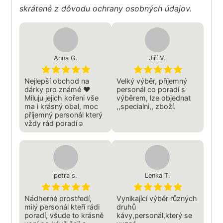
skrátené z dôvodu ochrany osobných údajov.
Anna G.
Jiří V.
Nejlepší obchod na
Velký výběr, příjemný
dárky pro známé ❤️
personál co poradí s
Miluju jejich kořeni vše
výběrem, lze objednat
ma i krásný obal, moc
,,specialni,, zboží.
příjemný personál který
vždy rád poradí☺️
petra s.
Lenka T.
Nádherné prostředí,
Vynikající výběr různých
milý personál kteří rádi
druhů
poradí, všude to krásně
kávy,personál,který se