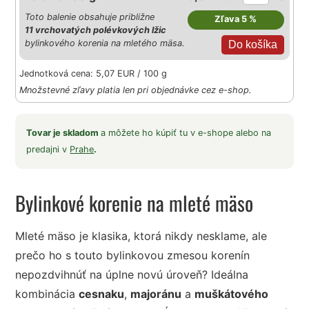
Toto balenie obsahuje približne
Zľava 5 %
11 vrchovatých polévkových lžic
bylinkového korenia na mletého mäsa.
Jednotková cena: 5,07 EUR / 100 g
Množstevné zľavy platia len pri objednávke cez e-shop.
Tovar je skladom
a môžete ho kúpiť tu v e-shope alebo na
predajni v
Prahe
.
Bylinkové korenie na mleté mäso
Mleté mäso je klasika, ktorá nikdy nesklame, ale
prečo ho s touto bylinkovou zmesou korenín
nepozdvihnúť na úplne novú úroveň? Ideálna
kombinácia
cesnaku
,
majoránu
a
muškátového