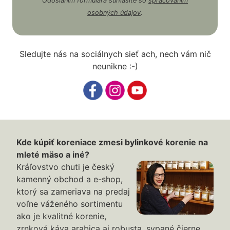
Odoslaním formulára súhlasíte so
spracovaním
osobných údajov
.
Sledujte nás na sociálnych sieť ach, nech vám nič
neunikne :-)
Kde kúpiť koreniace zmesi bylinkové korenie na
mleté mäso a iné?
Kráľovstvo chuti je český
kamenný obchod a e-shop,
ktorý sa zameriava na predaj
voľne váženého sortimentu
ako je kvalitné korenie,
zrnková káva arabica aj robusta, sypané čierne,