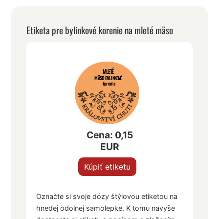
Etiketa pre bylinkové korenie na mleté mäso
MLETÉ
MÄSO BYLINKOVÉ
korenie
Cena: 0,15
EUR
Kúpiť etiketu
Označte si svoje dózy štýlovou etiketou na
hnedej odolnej samolepke. K tomu navyše