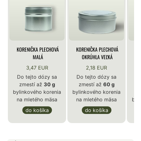
KORENIČKA PLECHOVÁ
KORENIČKA PLECHOVÁ
KO
MALÁ
OKRÚHLA VEĽKÁ
3,47 EUR
2,18 EUR
Do tejto dózy sa
Do tejto dózy sa
zmestí až
30 g
zmestí až
60 g
D
bylinkového korenia
bylinkového korenia
z
na mletého mäsa
na mletého mäsa
byl
n
do košíka
do košíka