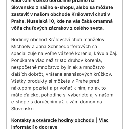
Radi vám všetko doručíme priamo na
Slovensko z nášho e-shopu, alebo sa môžete
zastaviť v našom obchode Království chuti v
Prahe, Nuselská 10, kde na vás čaká omamná
vôňa chuťových zázrakov z celého sveta.
Rodinný obchod Království chuti manželov
Michaely a Jana Schneedorferových sa
špecializuje na voľne vážené korenie, kávu a čaj.
Ponúkame viac než tristo druhov korenia,
nespočetné množstvo byliniek a množstvo
ďalších dobrôt, vrátane ananásových krúžkov.
Všetky produkty si môžete v Prahe pred
nákupom pozrieť a privoňať k nim, no ak to
máte ďaleko, pohodlne si vyberiete aj v našom
e-shope s doručením až k vám domov na
Slovensko.
Kontakty a otváracie hodiny obchodu
|
Viac
informácií o doprave