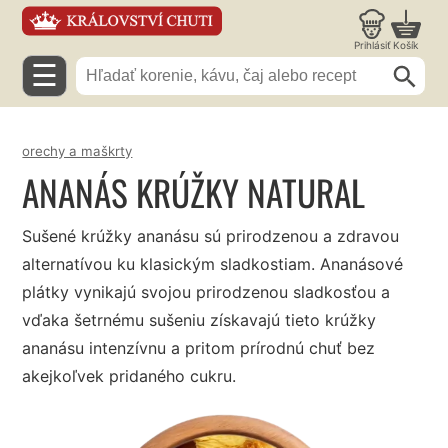
Prihlásiť
Košík
☰
orechy a maškrty
ANANÁS KRÚŽKY NATURAL
Sušené krúžky ananásu sú prirodzenou a zdravou
alternatívou ku klasickým sladkostiam. Ananásové
plátky vynikajú svojou prirodzenou sladkosťou a
vďaka šetrnému sušeniu získavajú tieto krúžky
ananásu intenzívnu a pritom prírodnú chuť bez
akejkoľvek pridaného cukru.