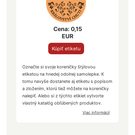
Cena: 0,15
EUR
Kúpiť etiketu
Označte si svoje koreničky štýlovou
etiketou na hnedej odolnej samolepke. K
tomu navyše dostanete aj etiketu s popisom
a zložením, ktorú tiež môžete na koreničky
nalepiť. Alebo si z týchto etikiet vytvorte
vlastný katalóg obľúbených produktov.
Viac informácií