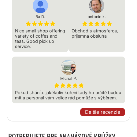
Ba D.
antonin k.
Nice small shop offering
Obchod s atmosferou,
variety of coffes and
prijemna obsluha
teas. Good pick up
service.
Michal P.
Pokud sháníte jakékoliv koření tady ho určitě budou
mít a personál vám velice rád pomůže s výběrem.
Dalšie recenzie
POTREBUJETE PRE ANANÁSOVÉ KRÚŽKY