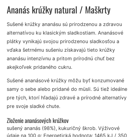
Ananás krúžky natural
/ Maškrty
Sušené krúžky ananásu sú prirodzenou a zdravou
alternatívou ku klasickým sladkostiam. Ananásové
plátky vynikajú svojou prirodzenou sladkosťou a
vďaka šetrnému sušeniu získavajú tieto krúžky
ananásu intenzívnu a pritom prírodnú chuť bez
akejkoľvek pridaného cukru.
Sušené ananásové krúžky môžu byť konzumované
samy o sebe alebo pridané do müsli. Sú tiež ideálne
pre tých, ktorí hľadajú zdravé a prírodné alternatívy
pre svoje sladké chute.
Zloženie ananásových krúžkov
sušený ananás (98%), kukuričný škrob. Výživové
údaje na 100 g: Energetická hodnota: 1465 kJ / 350