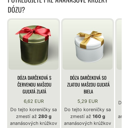
DÓZU?
DÓZA DARČEKOVÁ S
DÓZA DARČEKOVÁ SO
DÓ
ČERVENOU MAŠĽOU
ZLATOU MAŠĽOU GUĽATÁ
GUĽATÁ ZLATÁ
BIELA
6,62 EUR
5,29 EUR
Do t
Do tejto koreničky sa
Do tejto koreničky sa
zmestí až
280 g
zmestí až
160 g
ana
ananásových krúžkov
ananásových krúžkov