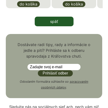
do košíka
do košíka
späť
Dostávate radi tipy, rady a informácie o
jedle a pití? Prihláste sa k odberu
spravodaja z Kráľovstva chuti.
Odoslaním formulára súhlasíte so
spracovaním
osobných údajov
.
Sledujte nás na sociálnych sieť ach, nech vám nič