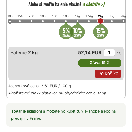
Alebo si zvoľte balenie vlastné
a ušetrite :-)
100
150
200
300
400
500
1
1,5
2
3
4
kg
kg
kg
kg
kg
Balenie
2 kg
52,14 EUR
ks
Zľava 15 %
Jednotková cena: 2,61 EUR / 100 g
Množstevné zľavy platia len pri objednávke cez e-shop.
Tovar je skladom
a môžete ho kúpiť tu v e-shope alebo na
predajni v
Prahe
.