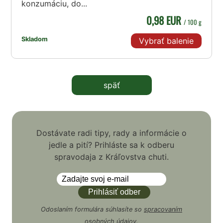
konzumáciu, do...
0,98 EUR
/ 100 g
Skladom
Vybrať balenie
späť
Dostávate radi tipy, rady a informácie o
jedle a pití? Prihláste sa k odberu
spravodaja z Kráľovstva chuti.
Odoslaním formulára súhlasíte so
spracovaním
osobných údajov
.