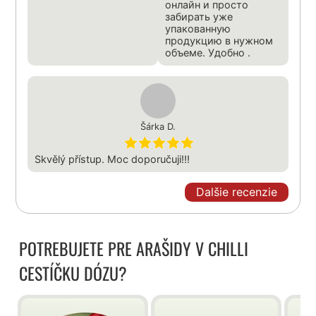
онлайн и просто
забирать уже
упакованную
продукцию в нужном
объеме. Удобно .
Šárka D.
Skvělý přístup. Moc doporučuji!!!
Dalšie recenzie
POTREBUJETE PRE ARAŠIDY V CHILLI
CESTÍČKU DÓZU?