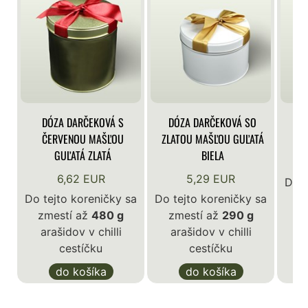
DÓZA DARČEKOVÁ S
DÓZA DARČEKOVÁ SO
DÓ
ČERVENOU MAŠĽOU
ZLATOU MAŠĽOU GUĽATÁ
GUĽATÁ ZLATÁ
BIELA
6,62 EUR
5,29 EUR
Do t
Do tejto koreničky sa
Do tejto koreničky sa
z
zmestí až
480 g
zmestí až
290 g
a
arašidov v chilli
arašidov v chilli
cestíčku
cestíčku
do košíka
do košíka