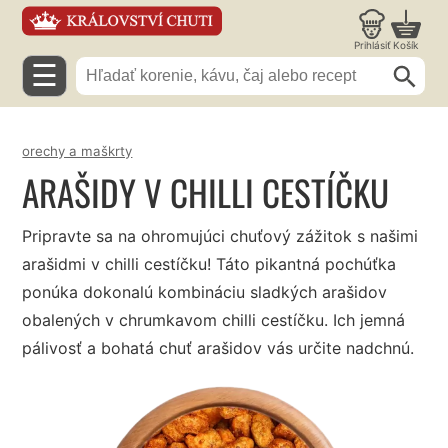
Prihlásiť
Košík
☰
orechy a maškrty
ARAŠIDY V CHILLI CESTÍČKU
Pripravte sa na ohromujúci chuťový zážitok s našimi
arašidmi v chilli cestíčku! Táto pikantná pochúťka
ponúka dokonalú kombináciu sladkých arašidov
obalených v chrumkavom chilli cestíčku. Ich jemná
pálivosť a bohatá chuť arašidov vás určite nadchnú.