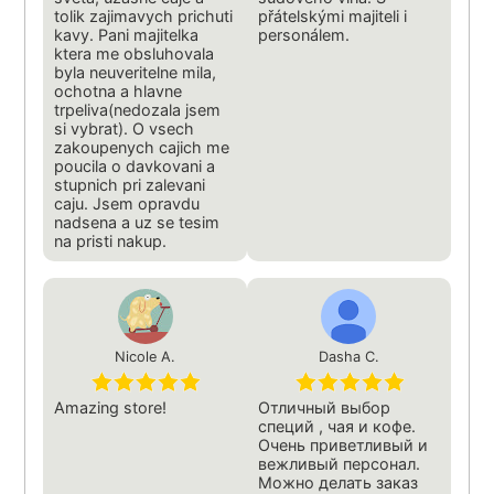
tolik zajimavych prichuti
přátelskými majiteli i
kavy. Pani majitelka
personálem.
ktera me obsluhovala
byla neuveritelne mila,
ochotna a hlavne
trpeliva(nedozala jsem
si vybrat). O vsech
zakoupenych cajich me
poucila o davkovani a
stupnich pri zalevani
caju. Jsem opravdu
nadsena a uz se tesim
na pristi nakup.
Nicole A.
Dasha C.
Amazing store!
Отличный выбор
специй , чая и кофе.
Очень приветливый и
вежливый персонал.
Можно делать заказ