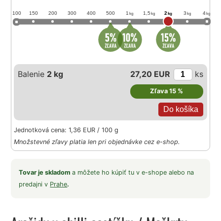
100
150
200
300
400
500
1
1,5
2
3
4
kg
kg
kg
kg
kg
Balenie
2 kg
27,20 EUR
ks
Zľava 15 %
Jednotková cena: 1,36 EUR / 100 g
Množstevné zľavy platia len pri objednávke cez e-shop.
Tovar je skladom
a môžete ho kúpiť tu v e-shope alebo na
predajni v
Prahe
.