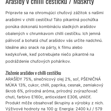
Arašidy v chilli cestíčku
/ Maškrty
Pripravte sa na ohromujúci chuťový zážitok s našimi
arašidmi v chilli cestíčku! Táto pikantná pochúťka
ponúka dokonalú kombináciu sladkých arašidov
obalených v chrumkavom chilli cestíčku. Ich jemná
pálivosť a bohatá chuť arašidov vás určite nadchnú.
Ideálne ako snack na párty, k filmu alebo
kedykoľvek, keď potrebujete niečo pikantné na
podráždenie chuťových pohárikov.
Zloženie arašidov v chilli cestíčku
ARAŠÍDY 75%, slnečnicový olej 2%, soľ, PŠENIČNÁ
MÚKA 13%, cukor, chilli, paprika, cesnak, zemiakový
škrob 6%, prírodná aróma, prírodný zvýrazňovač
chuti, farbivo E160c, antioxidant E306, uhličiť.
Produkt môže obsahovať škrupiny a výrobky z nich.
Výživové hodnoty na 100 g: Energia: 2400 kJ / 579