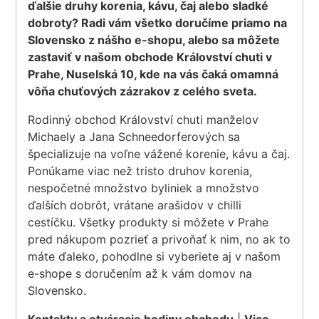
ďalšie druhy korenia, kávu, čaj alebo sladké
dobroty? Radi vám všetko doručíme priamo na
Slovensko z nášho e-shopu, alebo sa môžete
zastaviť v našom obchode Království chuti v
Prahe, Nuselská 10, kde na vás čaká omamná
vôňa chuťových zázrakov z celého sveta.
Rodinný obchod Království chuti manželov
Michaely a Jana Schneedorferových sa
špecializuje na voľne vážené korenie, kávu a čaj.
Ponúkame viac než tristo druhov korenia,
nespočetné množstvo byliniek a množstvo
ďalších dobrôt, vrátane arašidov v chilli
cestíčku. Všetky produkty si môžete v Prahe
pred nákupom pozrieť a privoňať k nim, no ak to
máte ďaleko, pohodlne si vyberiete aj v našom
e-shope s doručením až k vám domov na
Slovensko.
Kontakty a otváracie hodiny obchodu
|
Viac