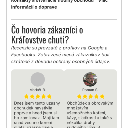
informácií o doprave
Čo hovoria zákazníci o
Kráľovstve chuti?
Recenzie sú prevzaté z profilov na Google a
Facebooku. Zobrazené mená zákazníkov boli
skrátené z dôvodu ochrany osobných údajov.
Markét B.
Roman S.
Dnes jsem tento uzasny
Obchůdek s obrovským
obchudek navstivila
množstvím
poprve a hned jsem si
všemožného koření,
ho zamilovala. Maji tam
kávy, sladkostí a také s
snad vechno koreni
několika druhy
sveta, uzasne caje a
sudového vína. S