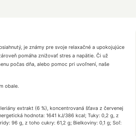
obsiahnutý, je známy pre svoje relaxačné a upokojujúce
zároveň pomáha znižovať stres a napätie. Či už
enu počas dňa, alebo pomoc pri uvoľnení, naše
m obale.
aleriány extrakt (6 %), koncentrovaná šťava z červenej
ergetická hodnota: 1641 kJ/386 kcal; Tuky: 0,2 g, z
dy: 96 g, z toho cukry: 61,2 g; Bielkoviny: 0,1 g; Soľ: