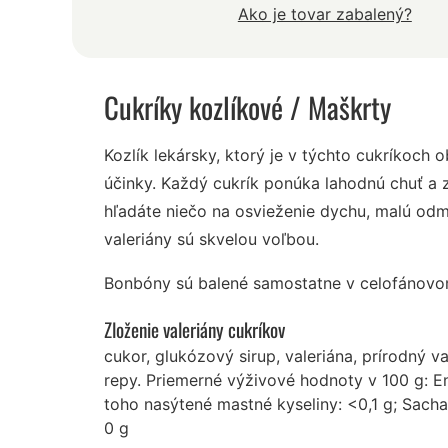
Ako je tovar zabalený?
Cukríky kozlíkové
/ Maškrty
Kozlík lekársky, ktorý je v týchto cukríkoch 
účinky. Každý cukrík ponúka lahodnú chuť a 
hľadáte niečo na osvieženie dychu, malú odm
valeriány sú skvelou voľbou.
Bonbóny sú balené samostatne v celofánovo
Zloženie valeriány cukríkov
cukor, glukózový sirup, valeriána, prírodný v
repy. Priemerné výživové hodnoty v 100 g: En
toho nasýtené mastné kyseliny: <0,1 g; Sachari
0 g