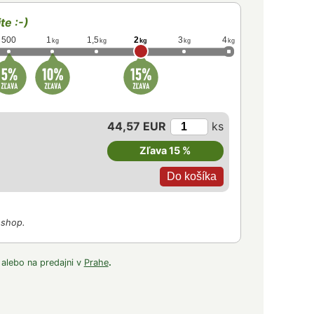
te :-)
500
1
1,5
2
3
4
kg
kg
kg
kg
kg
44,57 EUR
ks
Zľava 15 %
-shop.
 alebo na predajni v
Prahe
.