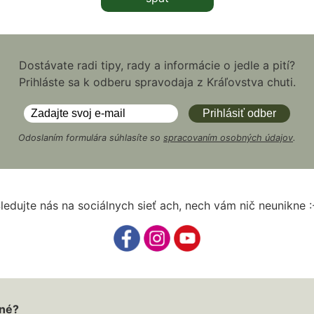
Dostávate radi tipy, rady a informácie o jedle a pití?
Prihláste sa k odberu spravodaja z Kráľovstva chuti.
Odoslaním formulára súhlasíte so
spracovaním osobných údajov
.
ledujte nás na sociálnych sieť ach, nech vám nič neunikne :
iné?