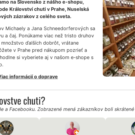
iamo na Slovensko z nášho e-shopu,
de Království chuti v Prahe, Nuselská
vých zázrakov z celého sveta.
ov Michaely a Jana Schneedorferových sa
vu a čaj. Ponúkame viac než tristo druhov
 množstvo ďalších dobrôt, vrátane
môžete v Prahe pred nákupom pozrieť a
hodlne si vyberiete aj v našom e-shope s
o.
Viac informácií o doprave
ľovstve chuti?
gle a Facebooku. Zobrazené mená zákazníkov boli skráten