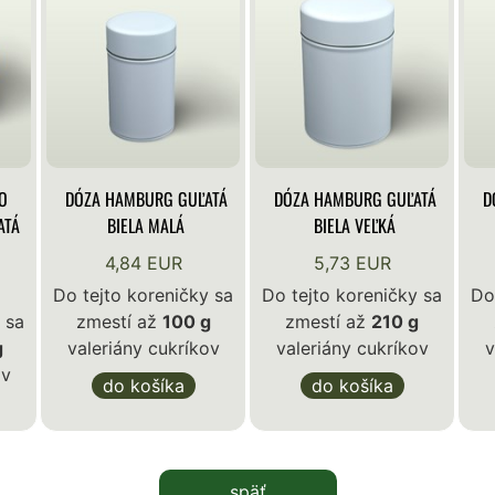
O
DÓZA HAMBURG GUĽATÁ
DÓZA HAMBURG GUĽATÁ
D
ATÁ
BIELA MALÁ
BIELA VEĽKÁ
4,84 EUR
5,73 EUR
Do tejto koreničky sa
Do tejto koreničky sa
Do
 sa
zmestí až
100 g
zmestí až
210 g
g
valeriány cukríkov
valeriány cukríkov
v
ov
do košíka
do košíka
späť