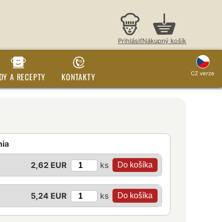
Prihlásiť
Nákupný košík
CZ verze
DY A RECEPTY
KONTAKTY
nia
ks
2,62 EUR
ks
5,24 EUR