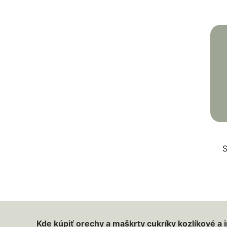
S
Kde kúpiť orechy a maškrty cukríky kozlíkové a 