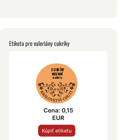
Etiketa pre valeriány cukríky
CUKRÍKY
KOZLÍKOVÉ
maškrty
Cena: 0,15
EUR
Kúpiť etiketu