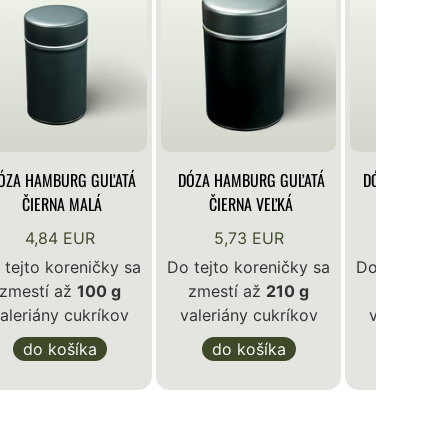
ÓZA HAMBURG GUĽATÁ
DÓZA HAMBURG GUĽATÁ
DÓZA KLASIK
ČIERNA MALÁ
ČIERNA VEĽKÁ
BIE
4,84 EUR
5,73 EUR
4,84 
 tejto koreničky sa
Do tejto koreničky sa
Do tejto ko
zmestí až
100 g
zmestí až
210 g
zmestí a
aleriány cukríkov
valeriány cukríkov
valeriány 
do košíka
do košíka
do ko