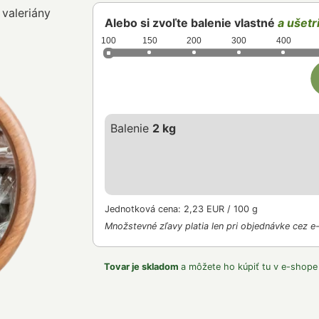
 valeriány
Alebo si zvoľte balenie vlastné
a ušetri
100
150
200
300
400
Balenie
2 kg
Jednotková cena: 2,23 EUR / 100 g
Množstevné zľavy platia len pri objednávke cez e
Tovar je skladom
a môžete ho kúpiť tu v e-shope