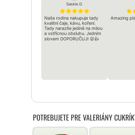
Saskie D.
Naše rodina nakupuje tady
Amazing pla
kvalitní čaje, kávu, koření.
Tady narazíte jedině na milou
a vstřícnou obsluhu. Jedním
slovem DOPORUČUJI 😲👍
POTREBUJETE PRE VALERIÁNY CUKRÍ