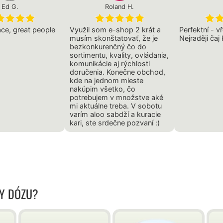
Ed G.
Roland H.
ce, great people
Využil som e-shop 2 krát a
Perfektní - vř
musím skonštatovať, že je
Nejraději čaj
bezkonkurenčný čo do
sortimentu, kvality, ovládania,
komunikácie aj rýchlosti
doručenia. Konečne obchod,
kde na jednom mieste
nakúpim všetko, čo
potrebujem v množstve aké
mi aktuálne treba. V sobotu
varím aloo sabdží a kuracie
kari, ste srdečne pozvaní :)
KY DÓZU?