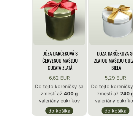
DÓZA DARČEKOVÁ S
DÓZA DARČEKOVÁ S
ČERVENOU MAŠĽOU
ZLATOU MAŠĽOU GUĽ
GUĽATÁ ZLATÁ
BIELA
6,62 EUR
5,29 EUR
Do tejto koreničky sa
Do tejto koreničky
zmestí až
400 g
zmestí až
240 
valeriány cukríkov
valeriány cukrík
do košíka
do košíka