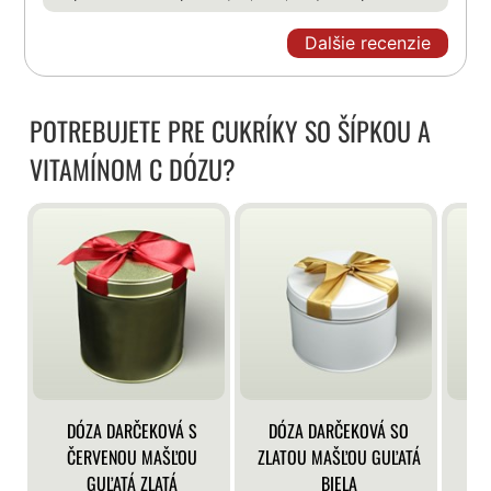
Dalšie recenzie
POTREBUJETE PRE CUKRÍKY SO ŠÍPKOU A
VITAMÍNOM C DÓZU?
DÓZA DARČEKOVÁ S
DÓZA DARČEKOVÁ SO
DÓ
ČERVENOU MAŠĽOU
ZLATOU MAŠĽOU GUĽATÁ
GUĽATÁ ZLATÁ
BIELA