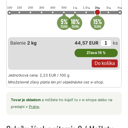
100
150
200
300
400
500
1
1,5
2
3
4
kg
kg
kg
kg
kg
Balenie
2 kg
44,57 EUR
ks
Zľava 15 %
Jednotková cena: 2,23 EUR / 100 g
Množstevné zľavy platia len pri objednávke cez e-shop.
Tovar je skladom
a môžete ho kúpiť tu v e-shope alebo na
predajni v
Prahe
.