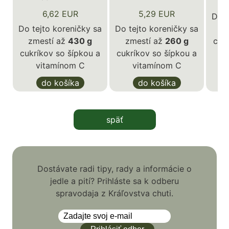
6,62 EUR
5,29 EUR
Do t
Do tejto koreničky sa
Do tejto koreničky sa
z
zmestí až
430 g
zmestí až
260 g
cuk
cukríkov so šípkou a
cukríkov so šípkou a
vitamínom C
vitamínom C
do košíka
do košíka
späť
Dostávate radi tipy, rady a informácie o
jedle a pití? Prihláste sa k odberu
spravodaja z Kráľovstva chuti.