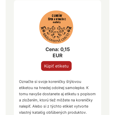
CUKRÍKY
ŠÍPOK A VITAMÍN C
maškrty
Cena: 0,15
EUR
Kúpiť etiketu
Označte si svoje koreničky štýlovou
etiketou na hnedej odolnej samolepke. K
tomu navyše dostanete aj etiketu s popisom
a zložením, ktorú tiež môžete na koreničky
nalepiť. Alebo si z týchto etikiet vytvorte
vlastný katalóg obľúbených produktov.