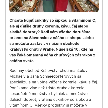
Chcete kúpiť cukríky so šípkou a vitamínom C,
ale aj ďalšie druhy korenia, kávu, čaj alebo
sladké dobroty? Radi vám všetko doručíme
priamo na Slovensko z nášho e-shopu, alebo
sa môžete zastaviť v našom obchode
Království chuti v Prahe, Nuselská 10, kde na
vás čaká omamná vôňa chuťových zázrakov z
celého sveta.
Rodinný obchod Království chuti manželov
Michaely a Jana Schneedorferových sa
špecializuje na voľne vážené korenie, kávu a čaj.
Ponúkame viac než tristo druhov korenia,
nespočetné množstvo byliniek a množstvo
ďalších dobrôt, vrátane cukríkov so šípkou a
vitamínom C. Všetky produkty si môžete v