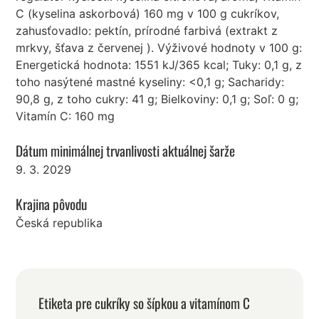
C (kyselina askorbová) 160 mg v 100 g cukríkov,
zahusťovadlo: pektín, prírodné farbivá (extrakt z
mrkvy, šťava z červenej ). Výživové hodnoty v 100 g:
Energetická hodnota: 1551 kJ/365 kcal; Tuky: 0,1 g, z
toho nasýtené mastné kyseliny: <0,1 g; Sacharidy:
90,8 g, z toho cukry: 41 g; Bielkoviny: 0,1 g; Soľ: 0 g;
Vitamín C: 160 mg
Dátum minimálnej trvanlivosti aktuálnej šarže
9. 3. 2029
Krajina pôvodu
Česká republika
Etiketa pre cukríky so šípkou a vitamínom C