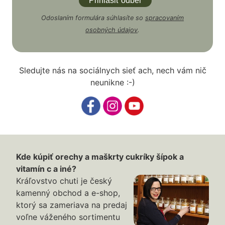
Odoslaním formulára súhlasíte so
spracovaním
osobných údajov
.
Sledujte nás na sociálnych sieť ach, nech vám nič
neunikne :-)
Kde kúpiť orechy a maškrty cukríky šípok a
vitamín c a iné?
Kráľovstvo chuti je český
kamenný obchod a e-shop,
ktorý sa zameriava na predaj
voľne váženého sortimentu