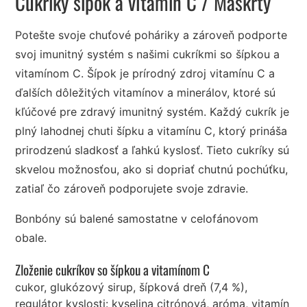
Cukríky šípok a vitamín C
/ Maškrty
Potešte svoje chuťové poháriky a zároveň podporte
svoj imunitný systém s našimi cukríkmi so šípkou a
vitamínom C. Šípok je prírodný zdroj vitamínu C a
ďalších dôležitých vitamínov a minerálov, ktoré sú
kľúčové pre zdravý imunitný systém. Každý cukrík je
plný lahodnej chuti šípku a vitamínu C, ktorý prináša
prirodzenú sladkosť a ľahkú kyslosť. Tieto cukríky sú
skvelou možnosťou, ako si dopriať chutnú pochúťku,
zatiaľ čo zároveň podporujete svoje zdravie.
Bonbóny sú balené samostatne v celofánovom
obale.
Zloženie cukríkov so šípkou a vitamínom C
cukor, glukózový sirup, šípková dreň (7,4 %),
regulátor kyslosti: kyselina citrónová, aróma, vitamín