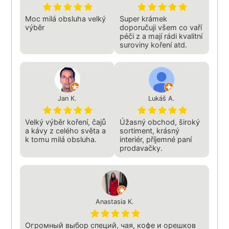
Moc milá obsluha velký
Super krámek
výběr
doporučuji všem co vaří
péči z a mají rádi kvalitní
suroviny koření atd.
Jan K.
Lukáš A.
Velký výběr koření, čajů
Úžasný obchod, široký
a kávy z celého světa a
sortiment, krásný
k tomu milá obsluha.
interiér, příjemné paní
prodavačky.
Anastasia K.
Огромный выбор специй, чая, кофе и орешков