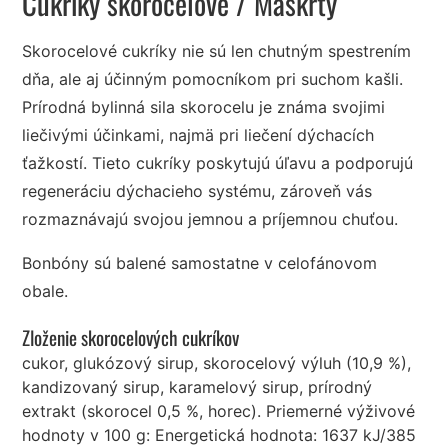
Cukríky skorocelové
/ Maškrty
Skorocelové cukríky nie sú len chutným spestrením
dňa, ale aj účinným pomocníkom pri suchom kašli.
Prírodná bylinná sila skorocelu je známa svojimi
liečivými účinkami, najmä pri liečení dýchacích
ťažkostí. Tieto cukríky poskytujú úľavu a podporujú
regeneráciu dýchacieho systému, zároveň vás
rozmaznávajú svojou jemnou a príjemnou chuťou.
Bonbóny sú balené samostatne v celofánovom
obale.
Zloženie skorocelových cukríkov
cukor, glukózový sirup, skorocelový výluh (10,9 %),
kandizovaný sirup, karamelový sirup, prírodný
extrakt (skorocel 0,5 %, horec). Priemerné výživové
hodnoty v 100 g: Energetická hodnota: 1637 kJ/385