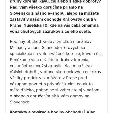
druhy korenia, kávu, čaj alebo sladké dobroty?
Radi vám všetko doručíme priamo na
Slovensko z nášho e-shopu, alebo sa môžete
zastaviť v našom obchode Království chuti v
Prahe, Nuselská 10, kde na vás čaká omamná
vôňa chuťových zázrakov z celého sveta.
Rodinný obchod Království chuti manželov
Michaely a Jana Schneedorferových sa
špecializuje na voľne vážené korenie, kávu a čaj.
Ponúkame viac než tristo druhov korenia,
nespočetné množstvo byliniek a množstvo
ďalších dobrôt, vrátane skorocelových cukríkov.
Všetky produkty si môžete v Prahe pred
nákupom pozrieť a privoňať k nim, no ak to
máte ďaleko, pohodlne si vyberiete aj v našom
e-shope s doručením až k vám domov na
Slovensko.
Kontakty a otváracie hodiny obchodu
|
Viac