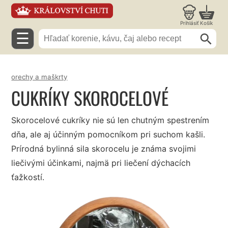
Prihlásiť
Košík
☰
orechy a maškrty
CUKRÍKY SKOROCELOVÉ
Skorocelové cukríky nie sú len chutným spestrením
dňa, ale aj účinným pomocníkom pri suchom kašli.
Prírodná bylinná sila skorocelu je známa svojimi
liečivými účinkami, najmä pri liečení dýchacích
ťažkostí.