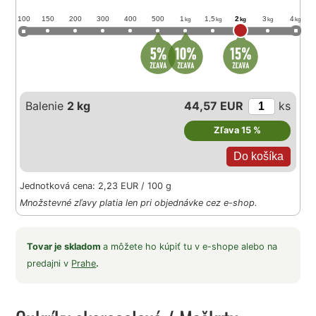
100
150
200
300
400
500
1
1,5
2
3
4
kg
kg
kg
kg
kg
Balenie
2 kg
44,57 EUR
ks
Zľava 15 %
Jednotková cena: 2,23 EUR / 100 g
Množstevné zľavy platia len pri objednávke cez e-shop.
Tovar je skladom
a môžete ho kúpiť tu v e-shope alebo na
predajni v
Prahe
.