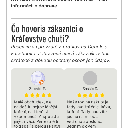
informácií o doprave
Čo hovoria zákazníci o
Kráľovstve chuti?
Recenzie sú prevzaté z profilov na Google a
Facebooku. Zobrazené mená zákazníkov boli
skrátené z dôvodu ochrany osobných údajov.
Zdeněk F.
Saskie D.
Malý obchůdek, ale
Naše rodina nakupuje
najdeš tu nejrozličnější
tady kvalitní čaje, kávu,
koření, na které si
koření. Tady narazíte
vzpomeneš. A spoustu
jedině na milou a
jiných věcí. Perfektně ti
vstřícnou obsluhu.
to zabalí a berou i karty!
Jedním slovem