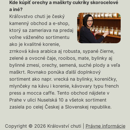
Kde kúpiť orechy a maškrty cukríky skorocelové
a iné?
Kráľovstvo chuti je český
kamenný obchod a e-shop,
ktorý sa zameriava na predaj
voľne váženého sortimentu
ako je kvalitné korenie,
zrnková káva arabica aj robusta, sypané čierne,
zelené a ovocné čaje, rooibos, mate, bylinky aj
bylinné zmesi, orechy, semená, suché plody a veľa
maškrt. Rovnako ponúka ďalší doplnkový
sortiment ako napr. vrecká na bylinky, koreničky,
mlynčeky na kávu i korenie, kávovary typu french
press a mocca caffe. Tento obchod nájdete v
Prahe v ulici Nuselská 10 a všetok sortiment
zasiela po celej Českej a Slovenskej republike.
Copyright © 2026 Království chuti |
Právne informácie