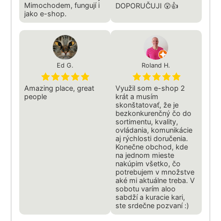
Mimochodem, fungují i
DOPORUČUJI 😲👍
jako e-shop.
Ed G.
Roland H.
Amazing place, great
Využil som e-shop 2
people
krát a musím
skonštatovať, že je
bezkonkurenčný čo do
sortimentu, kvality,
ovládania, komunikácie
aj rýchlosti doručenia.
Konečne obchod, kde
na jednom mieste
nakúpim všetko, čo
potrebujem v množstve
aké mi aktuálne treba. V
sobotu varím aloo
sabdží a kuracie kari,
ste srdečne pozvaní :)