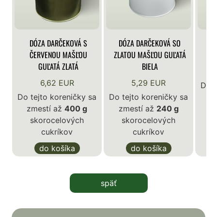
DÓZA DARČEKOVÁ S
DÓZA DARČEKOVÁ SO
DÓ
ČERVENOU MAŠĽOU
ZLATOU MAŠĽOU GUĽATÁ
GUĽATÁ ZLATÁ
BIELA
6,62 EUR
5,29 EUR
Do t
Do tejto koreničky sa
Do tejto koreničky sa
z
zmestí až
400 g
zmestí až
240 g
skorocelových
skorocelových
cukríkov
cukríkov
do košíka
do košíka
späť