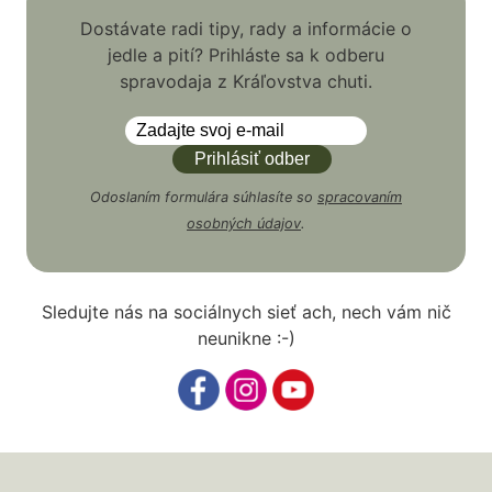
Dostávate radi tipy, rady a informácie o
jedle a pití? Prihláste sa k odberu
spravodaja z Kráľovstva chuti.
Odoslaním formulára súhlasíte so
spracovaním
osobných údajov
.
Sledujte nás na sociálnych sieť ach, nech vám nič
neunikne :-)