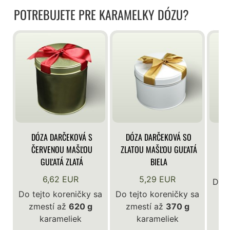
POTREBUJETE PRE KARAMELKY DÓZU?
DÓZA DARČEKOVÁ S
DÓZA DARČEKOVÁ SO
DÓ
ČERVENOU MAŠĽOU
ZLATOU MAŠĽOU GUĽATÁ
GUĽATÁ ZLATÁ
BIELA
6,62 EUR
5,29 EUR
Do t
Do tejto koreničky sa
Do tejto koreničky sa
z
zmestí až
620 g
zmestí až
370 g
karameliek
karameliek