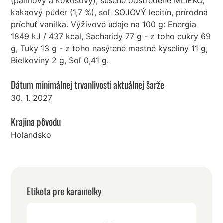
(palmový a kokosový), sušené odstredené MLIEKO,
kakaový púder (1,7 %), soľ, SOJOVÝ lecitín, prírodná
príchuť vanilka. Výživové údaje na 100 g: Energia
1849 kJ / 437 kcal, Sacharidy 77 g - z toho cukry 69
g, Tuky 13 g - z toho nasýtené mastné kyseliny 11 g,
Bielkoviny 2 g, Soľ 0,41 g.
Dátum minimálnej trvanlivosti aktuálnej šarže
30. 1. 2027
Krajina pôvodu
Holandsko
Etiketa pre karamelky