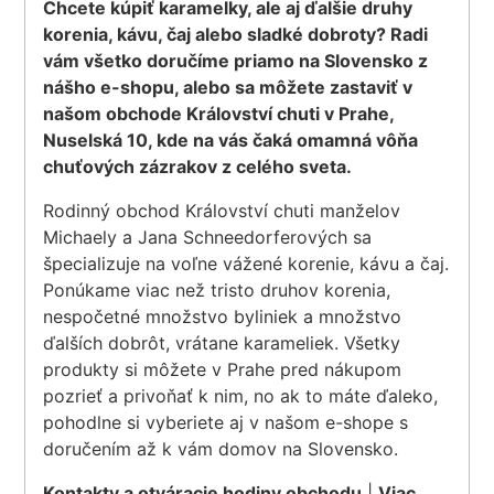
Chcete kúpiť karamelky, ale aj ďalšie druhy
korenia, kávu, čaj alebo sladké dobroty? Radi
vám všetko doručíme priamo na Slovensko z
nášho e-shopu, alebo sa môžete zastaviť v
našom obchode Království chuti v Prahe,
Nuselská 10, kde na vás čaká omamná vôňa
chuťových zázrakov z celého sveta.
Rodinný obchod Království chuti manželov
Michaely a Jana Schneedorferových sa
špecializuje na voľne vážené korenie, kávu a čaj.
Ponúkame viac než tristo druhov korenia,
nespočetné množstvo byliniek a množstvo
ďalších dobrôt, vrátane karameliek. Všetky
produkty si môžete v Prahe pred nákupom
pozrieť a privoňať k nim, no ak to máte ďaleko,
pohodlne si vyberiete aj v našom e-shope s
doručením až k vám domov na Slovensko.
Kontakty a otváracie hodiny obchodu
|
Viac