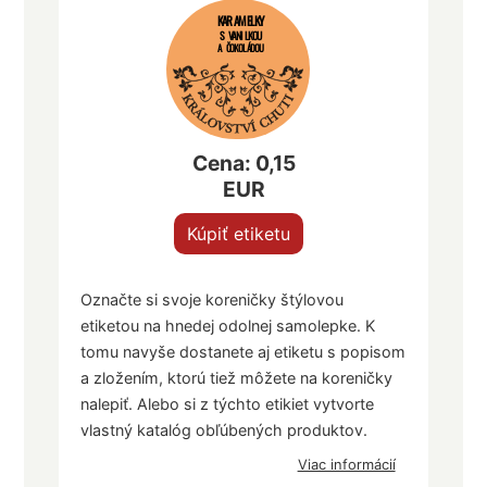
KARAMELKY
S VANILKOU
A ČOKOLÁDOU
Cena: 0,15
EUR
Kúpiť etiketu
Označte si svoje koreničky štýlovou
etiketou na hnedej odolnej samolepke. K
tomu navyše dostanete aj etiketu s popisom
a zložením, ktorú tiež môžete na koreničky
nalepiť. Alebo si z týchto etikiet vytvorte
vlastný katalóg obľúbených produktov.
Viac informácií