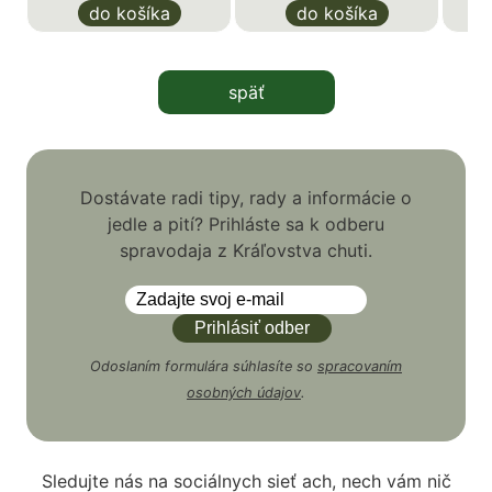
do košíka
do košíka
späť
Dostávate radi tipy, rady a informácie o
jedle a pití? Prihláste sa k odberu
spravodaja z Kráľovstva chuti.
Odoslaním formulára súhlasíte so
spracovaním
osobných údajov
.
Sledujte nás na sociálnych sieť ach, nech vám nič