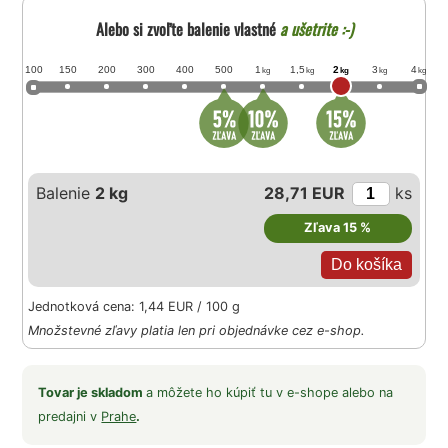
Alebo si zvoľte balenie vlastné
a ušetrite :-)
100
150
200
300
400
500
1
1,5
2
3
4
kg
kg
kg
kg
kg
Balenie
2 kg
28,71 EUR
ks
Zľava 15 %
Jednotková cena: 1,44 EUR / 100 g
Množstevné zľavy platia len pri objednávke cez e-shop.
Tovar je skladom
a môžete ho kúpiť tu v e-shope alebo na
predajni v
Prahe
.