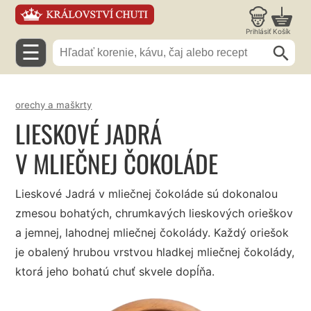
Prihlásiť
Košík
☰
orechy a maškrty
LIESKOVÉ JADRÁ
V MLIEČNEJ ČOKOLÁDE
Lieskové Jadrá v mliečnej čokoláde sú dokonalou
zmesou bohatých, chrumkavých lieskových orieškov
a jemnej, lahodnej mliečnej čokolády. Každý oriešok
je obalený hrubou vrstvou hladkej mliečnej čokolády,
ktorá jeho bohatú chuť skvele dopĺňa.