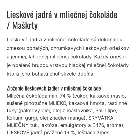
Lieskové jadrá v mliečnej čokoláde
/ Maškrty
Lieskové Jadrá v mliečnej čokoláde sú dokonalou
zmesou bohatých, chrumkavých lieskových orieškov
a jemnej, lahodnej mliečnej čokolády. Každý oriešok
je obalený hrubou vrstvou hladkej mliečnej čokolády,
ktorá jeho bohatú chuť skvele dopĺňa.
Zloženie lieskových jadier v mliečnej čokoláde
Mliečna čokoláda min. 74 % (cukor, kakaové maslo,
sušené plnotučné MLIEKO, kakaová hmota, rastlinné
tuky (palmový olej, olej z maslovníka, Sal, Illipe,
Kokum, gurgi, olej z jadier manga), SRYVÁTKA,
MLIEČNY tuk, laktóza, emulgátory a E476, aróma),
LIESKOVÉ jadrá pražené 19 %, leštiaca zmes