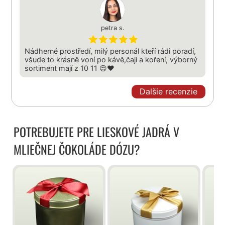
petra s.
Nádherné prostředí, milý personál kteří rádi poradí,
všude to krásně voní po kávě,čaji a koření, výborný
sortiment mají z 10 11 😍❤️
Dalšie recenzie
POTREBUJETE PRE LIESKOVÉ JADRÁ V
MLIEČNEJ ČOKOLÁDE DÓZU?