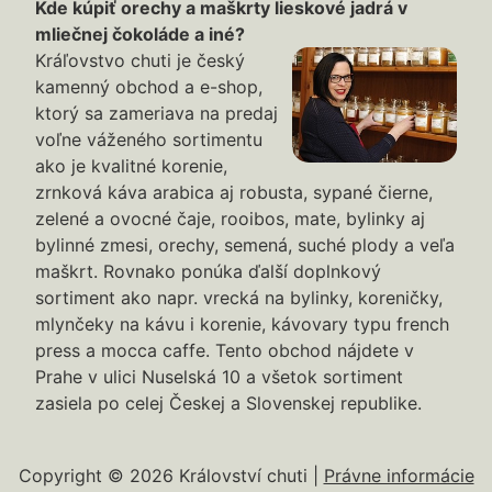
Kde kúpiť orechy a maškrty lieskové jadrá v
mliečnej čokoláde a iné?
Kráľovstvo chuti je český
kamenný obchod a e-shop,
ktorý sa zameriava na predaj
voľne váženého sortimentu
ako je kvalitné korenie,
zrnková káva arabica aj robusta, sypané čierne,
zelené a ovocné čaje, rooibos, mate, bylinky aj
bylinné zmesi, orechy, semená, suché plody a veľa
maškrt. Rovnako ponúka ďalší doplnkový
sortiment ako napr. vrecká na bylinky, koreničky,
mlynčeky na kávu i korenie, kávovary typu french
press a mocca caffe. Tento obchod nájdete v
Prahe v ulici Nuselská 10 a všetok sortiment
zasiela po celej Českej a Slovenskej republike.
Copyright © 2026 Království chuti |
Právne informácie