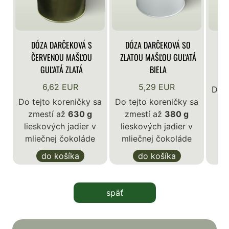
DÓZA DARČEKOVÁ S
DÓZA DARČEKOVÁ SO
DÓ
ČERVENOU MAŠĽOU
ZLATOU MAŠĽOU GUĽATÁ
GUĽATÁ ZLATÁ
BIELA
6,62 EUR
5,29 EUR
Do t
Do tejto koreničky sa
Do tejto koreničky sa
z
zmestí až
630 g
zmestí až
380 g
lie
lieskových jadier v
lieskových jadier v
ml
mliečnej čokoláde
mliečnej čokoláde
do košíka
do košíka
späť