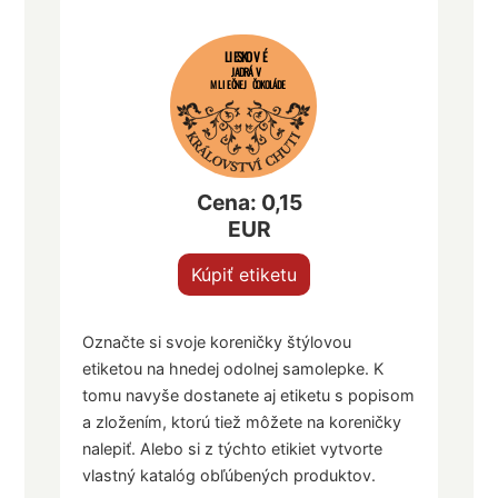
LIESKOVÉ
JADRÁ V
MLIEČNEJ ČOKOLÁDE
Cena: 0,15
EUR
Kúpiť etiketu
Označte si svoje koreničky štýlovou
etiketou na hnedej odolnej samolepke. K
tomu navyše dostanete aj etiketu s popisom
a zložením, ktorú tiež môžete na koreničky
nalepiť. Alebo si z týchto etikiet vytvorte
vlastný katalóg obľúbených produktov.