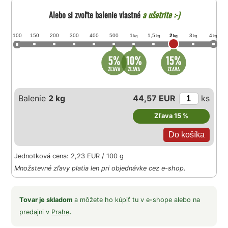
Alebo si zvoľte balenie vlastné
a ušetrite :-)
100
150
200
300
400
500
1
1,5
2
3
4
kg
kg
kg
kg
kg
Balenie
2 kg
44,57 EUR
ks
Zľava 15 %
Jednotková cena: 2,23 EUR / 100 g
Množstevné zľavy platia len pri objednávke cez e-shop.
Tovar je skladom
a môžete ho kúpiť tu v e-shope alebo na
predajni v
Prahe
.