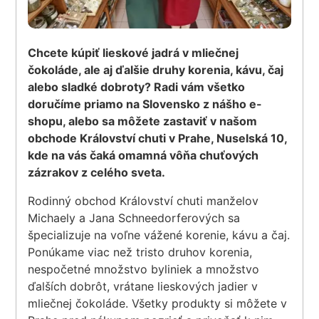
Chcete kúpiť lieskové jadrá v mliečnej
čokoláde, ale aj ďalšie druhy korenia, kávu, čaj
alebo sladké dobroty? Radi vám všetko
doručíme priamo na Slovensko z nášho e-
shopu, alebo sa môžete zastaviť v našom
obchode Království chuti v Prahe, Nuselská 10,
kde na vás čaká omamná vôňa chuťových
zázrakov z celého sveta.
Rodinný obchod Království chuti manželov
Michaely a Jana Schneedorferových sa
špecializuje na voľne vážené korenie, kávu a čaj.
Ponúkame viac než tristo druhov korenia,
nespočetné množstvo byliniek a množstvo
ďalších dobrôt, vrátane lieskových jadier v
mliečnej čokoláde. Všetky produkty si môžete v