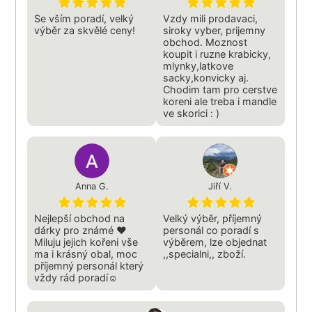
Se vším poradí, velký
Vzdy mili prodavaci,
výběr za skvělé ceny!
siroky vyber, prijemny
obchod. Moznost
koupit i ruzne krabicky,
mlynky,latkove
sacky,konvicky aj.
Chodim tam pro cerstve
koreni ale treba i mandle
ve skorici : )
Anna G.
Jiří V.
Nejlepší obchod na
Velký výběr, příjemný
dárky pro známé ❤️
personál co poradí s
Miluju jejich kořeni vše
výběrem, lze objednat
ma i krásný obal, moc
,,specialni,, zboží.
příjemný personál který
vždy rád poradí☺️