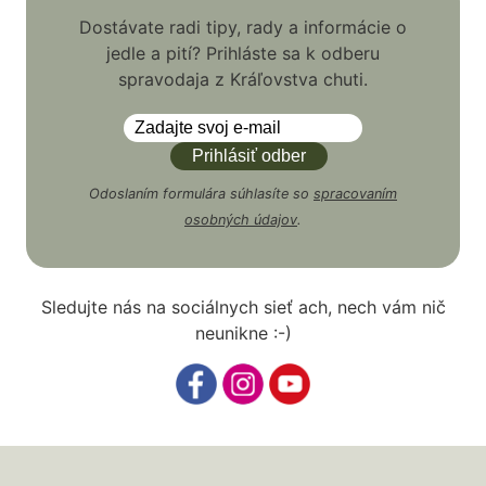
Dostávate radi tipy, rady a informácie o
jedle a pití? Prihláste sa k odberu
spravodaja z Kráľovstva chuti.
Odoslaním formulára súhlasíte so
spracovaním
osobných údajov
.
Sledujte nás na sociálnych sieť ach, nech vám nič
neunikne :-)