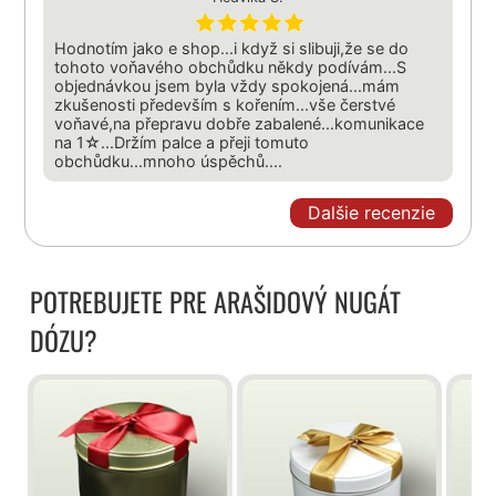
Hodnotím jako e shop...i když si slibuji,že se do
tohoto voňavého obchůdku někdy podívám...S
objednávkou jsem byla vždy spokojená...mám
zkušenosti především s kořením...vše čerstvé
voňavé,na přepravu dobře zabalené...komunikace
na 1☆...Držím palce a přeji tomuto
obchůdku...mnoho úspěchů....
Dalšie recenzie
POTREBUJETE PRE ARAŠIDOVÝ NUGÁT
DÓZU?