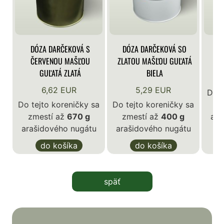
DÓZA DARČEKOVÁ S
DÓZA DARČEKOVÁ SO
DÓ
ČERVENOU MAŠĽOU
ZLATOU MAŠĽOU GUĽATÁ
GUĽATÁ ZLATÁ
BIELA
6,62 EUR
5,29 EUR
Do t
Do tejto koreničky sa
Do tejto koreničky sa
z
zmestí až
670 g
zmestí až
400 g
ara
arašidového nugátu
arašidového nugátu
do košíka
do košíka
späť