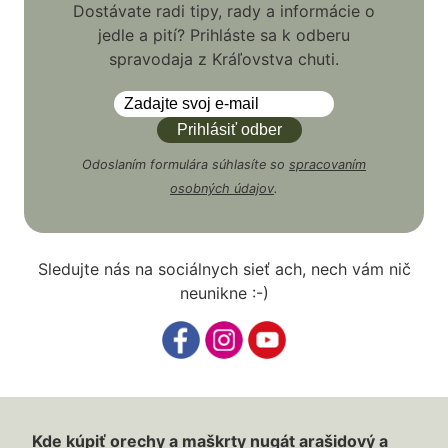
Dostávate radi tipy, rady a informácie o
jedle a pití? Prihláste sa k odberu
spravodaja z Kráľovstva chuti.
Odoslaním formulára súhlasíte so
spracovaním
osobných údajov
.
Sledujte nás na sociálnych sieť ach, nech vám nič
neunikne :-)
Kde kúpiť orechy a maškrty nugát arašidový a