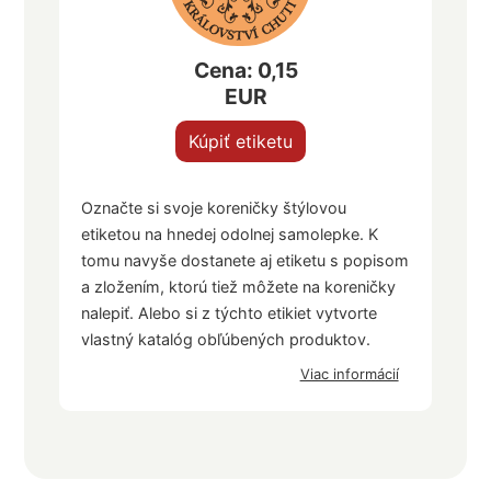
Cena: 0,15
EUR
Kúpiť etiketu
Označte si svoje koreničky štýlovou
etiketou na hnedej odolnej samolepke. K
tomu navyše dostanete aj etiketu s popisom
a zložením, ktorú tiež môžete na koreničky
nalepiť. Alebo si z týchto etikiet vytvorte
vlastný katalóg obľúbených produktov.
Viac informácií