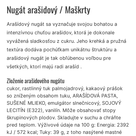
Nugát arašidový
/ Maškrty
Arašídový nugát sa vyznačuje svojou bohatou a
intenzívnou chuťou arašidov, ktorá je dokonale
vyvážená sladkosťou z cukru. Jeho krehká a pružná
textúra dodáva pochúťkam unikátnu štruktúru a
arašidový nugát je tak obľúbenou voľbou pre
všetkých, ktorí majú radi arašíd .
Zloženie arašidového nugátu
cukor, rastlinný tuk palmojadrový, kakaový prášok
so zníženým obsahom tuku, ARAŠÍDOVÁ PASTA,
SUŠENÉ MLIEKO, emulgátor slnečnicový, SOJOVÝ
LECITÍN (E322), vanilín. Môže obsahovať stopy
škrupinových plodov. Skladujte v suchu a chráňte
pred teplom. Výživové údaje na 100 g: Energia: 2392
kJ / 572 kcal; Tuky: 39 g, z toho nasýtené mastné