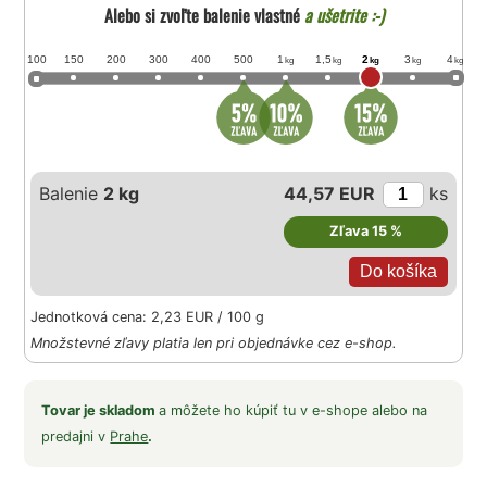
Alebo si zvoľte balenie vlastné
a ušetrite :-)
100
150
200
300
400
500
1
1,5
2
3
4
kg
kg
kg
kg
kg
Balenie
2 kg
44,57 EUR
ks
Zľava 15 %
Jednotková cena: 2,23 EUR / 100 g
Množstevné zľavy platia len pri objednávke cez e-shop.
Tovar je skladom
a môžete ho kúpiť tu v e-shope alebo na
predajni v
Prahe
.