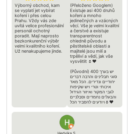
Výborný obchod, kam
(Přeloženo Googlem)
se vyplatí jet vybírat
Existuje asi 400 druhů
koření i přes celou
koření a mnoho
Prahu. Vždy vás zde
jedinečných a vzácných
uvítá velice profesionální
věcí. Vše je velmi kvalitní
personál ochotný
a čerstvé a existuje
poradit. Mají naprosto
transparentnost
bezkonkurenční výběr
ohledně původu a
velmi kvalitního koření.
pěstitelské oblasti a
Už nenakupujeme jinde.
majitelé jsou milí a
trpěliví a vědí, jak vše
vysvětlit 🌷❤️
(Původní) יש בערך 400
סוגי תבלינים והרבה דברים
יחודיים ונדירים. הכל מאד
איכותי וטרי ויש שקיפות
לגבי המקור ואיזור הגידול
והבעלים נחמדים וסבלניים
ויודעים להסביר הכל🌷❤️‎
Hedvika S.