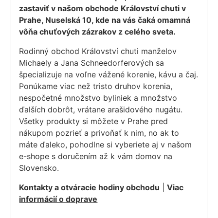
zastaviť v našom obchode Království chuti v
Prahe, Nuselská 10, kde na vás čaká omamná
vôňa chuťových zázrakov z celého sveta.
Rodinný obchod Království chuti manželov
Michaely a Jana Schneedorferových sa
špecializuje na voľne vážené korenie, kávu a čaj.
Ponúkame viac než tristo druhov korenia,
nespočetné množstvo byliniek a množstvo
ďalších dobrôt, vrátane arašidového nugátu.
Všetky produkty si môžete v Prahe pred
nákupom pozrieť a privoňať k nim, no ak to
máte ďaleko, pohodlne si vyberiete aj v našom
e-shope s doručením až k vám domov na
Slovensko.
Kontakty a otváracie hodiny obchodu
|
Viac
informácií o doprave