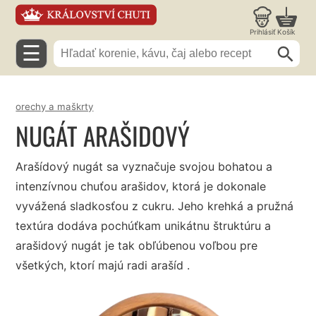
Prihlásiť
Košík
☰
orechy a maškrty
NUGÁT ARAŠIDOVÝ
Arašídový nugát sa vyznačuje svojou bohatou a
intenzívnou chuťou arašidov, ktorá je dokonale
vyvážená sladkosťou z cukru. Jeho krehká a pružná
textúra dodáva pochúťkam unikátnu štruktúru a
arašidový nugát je tak obľúbenou voľbou pre
všetkých, ktorí majú radi arašíd .