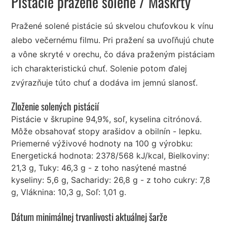
Pistácie pražené solené
/ Maškrty
Pražené solené pistácie sú skvelou chuťovkou k vínu
alebo večernému filmu. Pri pražení sa uvoľňujú chute
a vône skryté v orechu, čo dáva praženým pistáciam
ich charakteristickú chuť. Solenie potom ďalej
zvýrazňuje túto chuť a dodáva im jemnú slanosť.
Zloženie solených pistácií
Pistácie v škrupine 94,9%, soľ, kyselina citrónová.
Môže obsahovať stopy arašidov a obilnín - lepku.
Priemerné výživové hodnoty na 100 g výrobku:
Energetická hodnota: 2378/568 kJ/kcal, Bielkoviny:
21,3 g, Tuky: 46,3 g - z toho nasýtené mastné
kyseliny: 5,6 g, Sacharidy: 26,8 g - z toho cukry: 7,8
g, Vláknina: 10,3 g, Soľ: 1,01 g.
Dátum minimálnej trvanlivosti aktuálnej šarže