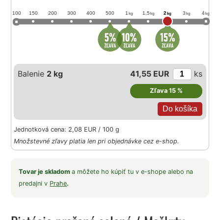
100
150
200
300
400
500
1
1,5
2
3
4
kg
kg
kg
kg
kg
Balenie
2 kg
41,55 EUR
ks
Zľava 15 %
Jednotková cena: 2,08 EUR / 100 g
Množstevné zľavy platia len pri objednávke cez e-shop.
Tovar je skladom
a môžete ho kúpiť tu v e-shope alebo na
predajni v
Prahe
.