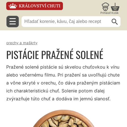
Prihlásiť
Košík
☰
orechy a maškrty
PISTÁCIE PRAŽENÉ SOLENÉ
Pražené solené pistácie sú skvelou chuťovkou k vínu
alebo večernému filmu. Pri pražení sa uvoľňujú chute
a vône skryté v orechu, čo dáva praženým pistáciam
ich charakteristickú chuť. Solenie potom ďalej
zvýrazňuje túto chuť a dodáva im jemnú slanosť.