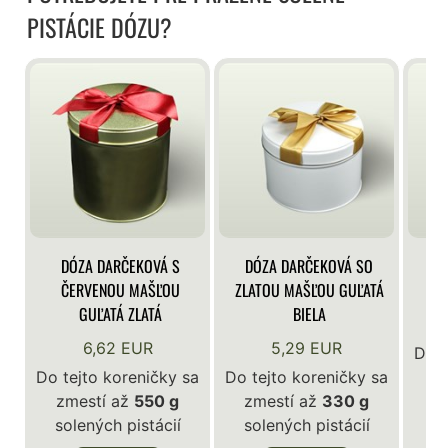
PISTÁCIE DÓZU?
DÓZA DARČEKOVÁ S
DÓZA DARČEKOVÁ SO
DÓ
ČERVENOU MAŠĽOU
ZLATOU MAŠĽOU GUĽATÁ
GUĽATÁ ZLATÁ
BIELA
6,62 EUR
5,29 EUR
Do t
Do tejto koreničky sa
Do tejto koreničky sa
z
zmestí až
550 g
zmestí až
330 g
so
solených pistácií
solených pistácií