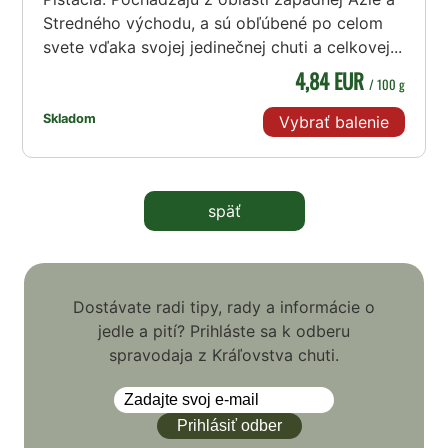
Stredného východu, a sú obľúbené po celom
svete vďaka svojej jedinečnej chuti a celkovej...
4,84 EUR
/ 100 g
Skladom
Vybrať balenie
späť
Dostávate radi tipy, rady a informácie o
jedle a pití? Prihláste sa k odberu
spravodaja z Kráľovstva chuti.