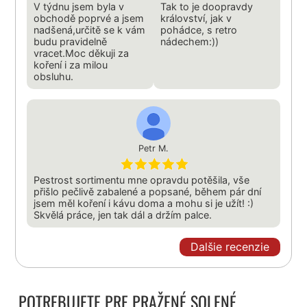
V týdnu jsem byla v
Tak to je doopravdy
obchodě poprvé a jsem
království, jak v
nadšená,určitě se k vám
pohádce, s retro
budu pravidelně
nádechem:))
vracet.Moc děkuji za
koření i za milou
obsluhu.
Petr M.
Pestrost sortimentu mne opravdu potěšila, vše
přišlo pečlivě zabalené a popsané, během pár dní
jsem měl koření i kávu doma a mohu si je užít! :)
Skvělá práce, jen tak dál a držím palce.
Dalšie recenzie
POTREBUJETE PRE PRAŽENÉ SOLENÉ