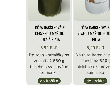
DÓZA DARČEKOVÁ S
DÓZA DARČEKOVÁ S
ČERVENOU MAŠĽOU
ZLATOU MAŠĽOU GUĽ
GUĽATÁ ZLATÁ
BIELA
6,62 EUR
5,29 EUR
Do tejto koreničky sa
Do tejto koreničky
zmestí až
530 g
zmestí až
320 
bieleho sezamového
bieleho sezamov
semienka
semienka
do košíka
do košíka