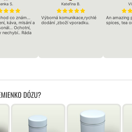
Lenka S.
Kateřina B.
Vl
chod co znám...
Výborná komunikace,rychlé
An amazing p
ní, káva, mlsání a
dodání ,zboží vporadku.
spices, tea o
onál... Ochotní,
 nechybí.. Ráda
SEMIENKO DÓZU?