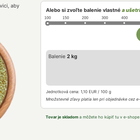
ici, aby
Alebo si zvoľte balenie vlastné
a ušetri
100
150
200
300
400
Balenie
2 kg
Jednotková cena: 1,10 EUR / 100 g
Množstevné zľavy platia len pri objednávke cez e
Tovar je skladom
a môžete ho kúpiť tu v e-shope