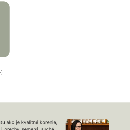
-)
u ako je kvalitné korenie,
si, orechy, semená, suché