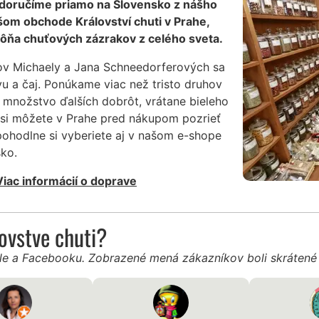
 doručíme priamo na Slovensko z nášho
šom obchode Království chuti v Prahe,
ôňa chuťových zázrakov z celého sveta.
ov Michaely a Jana Schneedorferových sa
vu a čaj. Ponúkame viac než tristo druhov
 množstvo ďalších dobrôt, vrátane bieleho
si môžete v Prahe pred nákupom pozrieť
pohodlne si vyberiete aj v našom e-shope
ko.
Viac informácií o doprave
ľovstve chuti?
gle a Facebooku. Zobrazené mená zákazníkov boli skráten