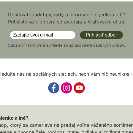
Dostávate radi tipy, rady a informácie o jedle a pití?
Prihláste sa k odberu spravodaja z Kráľovstva chuti.
Odoslaním formulára súhlasíte so
spracovaním osobných údajov
.
ledujte nás na sociálnych sieť ach, nech vám nič neunikne :
ienko a iné?
op, ktorý sa zameriava na predaj voľne váženého sortiment
elené a ovocné čaje, rooibos, mate, bylinky aj bylinné zme