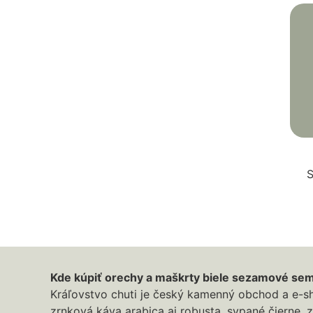
S
Kde kúpiť orechy a maškrty biele sezamové sem
Kráľovstvo chuti je český kamenný obchod a e-sh
zrnková káva arabica aj robusta, sypané čierne, z