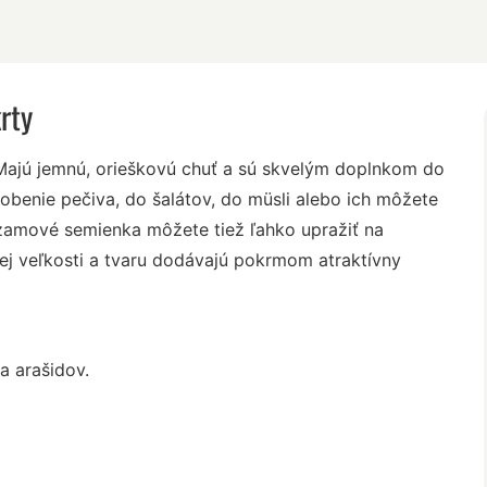
rty
 Majú jemnú, orieškovú chuť a sú skvelým doplnkom do
benie pečiva, do šalátov, do müsli alebo ich môžete
ezamové semienka môžete tiež ľahko upražiť na
ojej veľkosti a tvaru dodávajú pokrmom atraktívny
a arašidov.