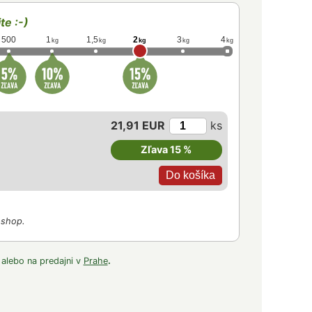
te :-)
500
1
1,5
2
3
4
kg
kg
kg
kg
kg
21,91 EUR
ks
Zľava 15 %
-shop.
 alebo na predajni v
Prahe
.