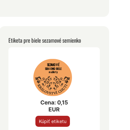
Etiketa pre biele sezamové semienko
SEZAMOVÉ
SEMIENKO BIELE
maškrty
Cena: 0,15
EUR
Kúpiť etiketu