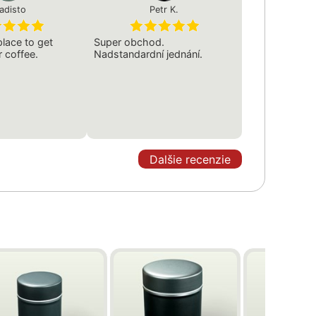
adisto
Petr K.
lace to get
Super obchod.
r coffee.
Nadstandardní jednání.
Dalšie recenzie