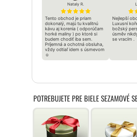
Nataly R.
Tento obchod je priam
Nejlepší ob
dokonalý, majú tu kvalitnú
Luxusní koře
kávu aj korenia ( odporúčam
božský pers
horké maliny ) po ktoré si
úsměv nikdy
budem chodiť iba sem.
se vracím .
Príjemná a ochotná obsluha,
vždy odtiaľ idem s úsmevom
☺️
POTREBUJETE PRE BIELE SEZAMOVÉ 