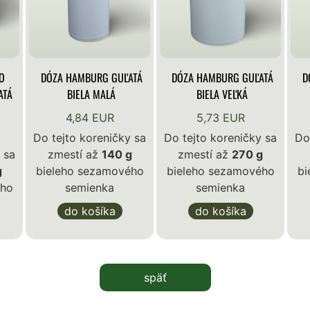
O
DÓZA HAMBURG GUĽATÁ
DÓZA HAMBURG GUĽATÁ
D
ATÁ
BIELA MALÁ
BIELA VEĽKÁ
4,84 EUR
5,73 EUR
Do tejto koreničky sa
Do tejto koreničky sa
Do
 sa
zmestí až
140 g
zmestí až
270 g
g
bieleho sezamového
bieleho sezamového
bi
ého
semienka
semienka
do košíka
do košíka
späť