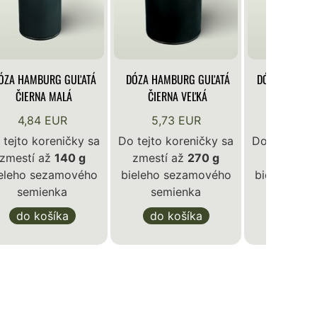
ÓZA HAMBURG GUĽATÁ
DÓZA HAMBURG GUĽATÁ
DÓZA KLASIK
ČIERNA MALÁ
ČIERNA VEĽKÁ
BIE
4,84 EUR
5,73 EUR
4,84 
 tejto koreničky sa
Do tejto koreničky sa
Do tejto ko
zmestí až
140 g
zmestí až
270 g
zmestí a
eleho sezamového
bieleho sezamového
bieleho se
semienka
semienka
semie
do košíka
do košíka
do ko