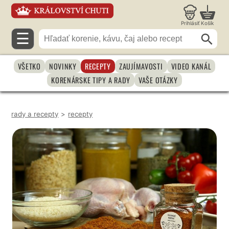
Prihlásiť
Košík
☰
VŠETKO
NOVINKY
RECEPTY
ZAUJÍMAVOSTI
VIDEO KANÁL
KORENÁRSKE TIPY A RADY
VAŠE OTÁZKY
rady a recepty
>
recepty