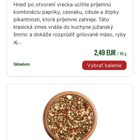
Hneď po otvorení vrecka ucítite príjemnú
kombináciu papriky, cesnaku, cibule a štipky
pikantnosti, ktorá príjemne zahreje. Táto
klasická zmes vnáša do kuchyne južanský
šmrnc a dokáže rozprúdiť grilované mäso, ryby
aj...
2,49 EUR
/ 40 g
Skladom
Vybrať balenie