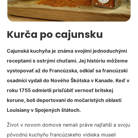
Kurča po cajunsku
Cajunská kuchyňa je známa svojimi jednoduchými
receptami s ostrými chuťami. Jej históriu môžeme
vystopovať až do Francúzska, odkiaľ sa francúzski
osadníci vydali do Nového Škótska v Kanade. Keď v
roku 1755 odmietli prisľúbiť vernosť britskej
korune, boli deportovaní do močaristých oblastí
Louisiany v Spojených štátoch.
Život v novom domove nemali práve najľahší a svoju
pôvodnú kuchyňu francúzskeho vidieka museli