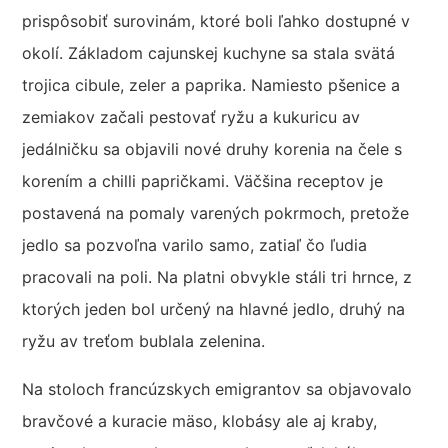
prispôsobiť surovinám, ktoré boli ľahko dostupné v
okolí. Základom cajunskej kuchyne sa stala svätá
trojica cibule, zeler a paprika. Namiesto pšenice a
zemiakov začali pestovať ryžu a kukuricu av
jedálničku sa objavili nové druhy korenia na čele s
korením a chilli papričkami. Väčšina receptov je
postavená na pomaly varených pokrmoch, pretože
jedlo sa pozvoľna varilo samo, zatiaľ čo ľudia
pracovali na poli. Na platni obvykle stáli tri hrnce, z
ktorých jeden bol určený na hlavné jedlo, druhý na
ryžu av treťom bublala zelenina.
Na stoloch francúzskych emigrantov sa objavovalo
bravčové a kuracie mäso, klobásy ale aj kraby,