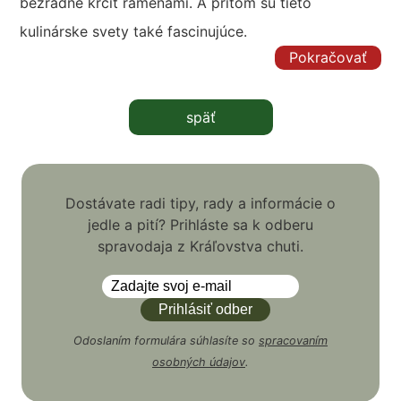
bezradne krčiť ramenami. A pritom sú tieto
kulinárske svety také fascinujúce.
Pokračovať
späť
Dostávate radi tipy, rady a informácie o
jedle a pití? Prihláste sa k odberu
spravodaja z Kráľovstva chuti.
Odoslaním formulára súhlasíte so
spracovaním
osobných údajov
.