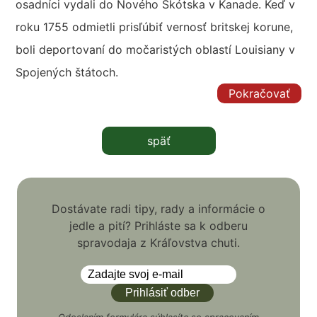
osadníci vydali do Nového Škótska v Kanade. Keď v
roku 1755 odmietli prisľúbiť vernosť britskej korune,
boli deportovaní do močaristých oblastí Louisiany v
Spojených štátoch.
Pokračovať
späť
Dostávate radi tipy, rady a informácie o
jedle a pití? Prihláste sa k odberu
spravodaja z Kráľovstva chuti.