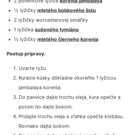
2 polievkové lyžice
korenia jambalaya
½ lyžičky
mletého bobkového listu
2 lyžičky worcesterovej omáčky
1 lyžička
sušeného tymiánu
½ lyžičky
mletého čierneho korenia
Postup prípravy:
Uvarte ryžu
Kuracie kúsky dôkladne okoreňte 1 lyžicou
jambalaya korenia.
Do panvice dajte trochu oleja, kura opečte a
potom ho dajte bokom.
Pridajte trochu oleja a zľahka opečte klobásu.
Rovnako dajte bokom.