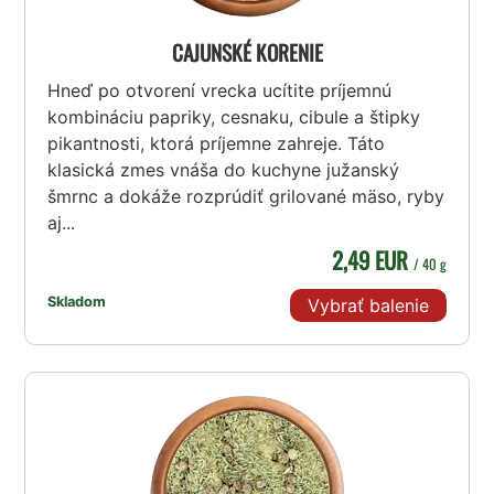
CAJUNSKÉ KORENIE
Hneď po otvorení vrecka ucítite príjemnú
kombináciu papriky, cesnaku, cibule a štipky
pikantnosti, ktorá príjemne zahreje. Táto
klasická zmes vnáša do kuchyne južanský
šmrnc a dokáže rozprúdiť grilované mäso, ryby
aj...
2,49 EUR
/ 40 g
Skladom
Vybrať balenie