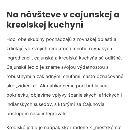
Na návšteve v cajunskej a
kreolskej kuchyni
Hoci obe skupiny pochádzajú z rovnakej oblasti a
zdieľajú vo svojich receptoch mnoho rovnakých
ingrediencií, cajunská a kreolská kuchyňa sú odlišné.
Cajunské jedlo je známe svojou výdatnosťou s
robustnými a základnými chuťami, často označované
ako „vidiecke“. Ak nahliadneme pod bublajúcu
pokrievku, objavíme vplyvy španielskych, afrických i
indiánskych susedov, s ktorými sa Cajunovia
postupom času integrovali.
Kreolské jedlo je naopak skôr radené k „mestskému“