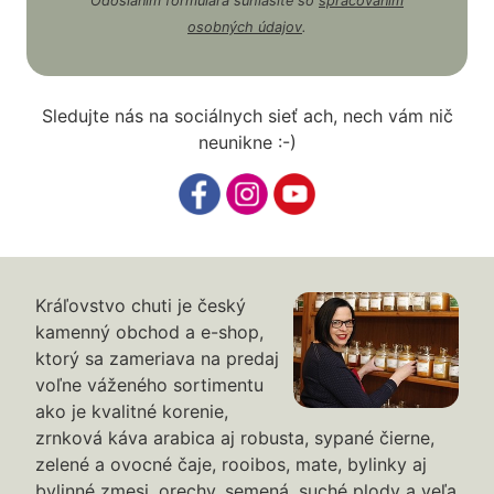
Odoslaním formulára súhlasíte so
spracovaním
osobných údajov
.
Sledujte nás na sociálnych sieť ach, nech vám nič
neunikne :-)
Kráľovstvo chuti je český
kamenný obchod a e-shop,
ktorý sa zameriava na predaj
voľne váženého sortimentu
ako je kvalitné korenie,
zrnková káva arabica aj robusta, sypané čierne,
zelené a ovocné čaje, rooibos, mate, bylinky aj
bylinné zmesi, orechy, semená, suché plody a veľa