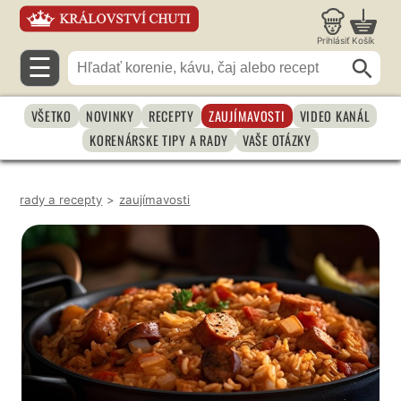
Prihlásiť
Košík
☰
VŠETKO
NOVINKY
RECEPTY
ZAUJÍMAVOSTI
VIDEO KANÁL
KORENÁRSKE TIPY A RADY
VAŠE OTÁZKY
rady a recepty
>
zaujímavosti