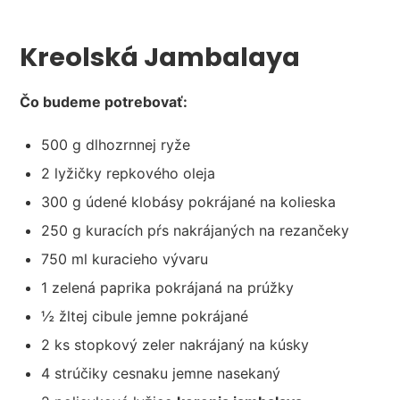
Kreolská Jambalaya
Čo budeme potrebovať:
500 g dlhozrnnej ryže
2 lyžičky repkového oleja
300 g údené klobásy pokrájané na kolieska
250 g kuracích pŕs nakrájaných na rezančeky
750 ml kuracieho vývaru
1 zelená paprika pokrájaná na prúžky
½ žltej cibule jemne pokrájané
2 ks stopkový zeler nakrájaný na kúsky
4 strúčiky cesnaku jemne nasekaný