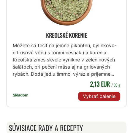
KREOLSKÉ KORENIE
Môžete sa tešiť na jemne pikantnú, bylinkovo-
citrusovú vôňu s tónmi cesnaku a korenia.
Kreolská zmes skvele vynikne v zeleninových
šalátoch, pri pečení mäsa aj na grilovaných
rybách. Dodá jedlu šmrnc, výraz a príjemne...
2,13 EUR
/ 30 g
Skladom
Vybrať balenie
SÚVISIACE RADY A RECEPTY