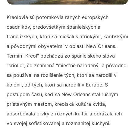
Kreolovia sú potomkovia raných európskych
osadníkov, predovšetkým španielskych a
francúzskych, ktorí sa miešali s africkými, karibskými
a pôvodnými obyvateľmi v oblasti New Orleans.
Termín "Kreol" pochádza zo španielskeho slova
"criollo", čo znamená "miestne narodený" a pôvodne
sa používal na rozlíšenie tých, ktorí sa narodili v
kolónii, od tých, ktorí sa narodili v Európe. S
postupom času, keď sa New Orleans stal rušným
prístavným mestom, kreolská kultúra kvitla,
absorbovala prvky z rôznych kultúr a odrážala ich
vo svojej sofistikovanej a rozmanitej kuchyni.