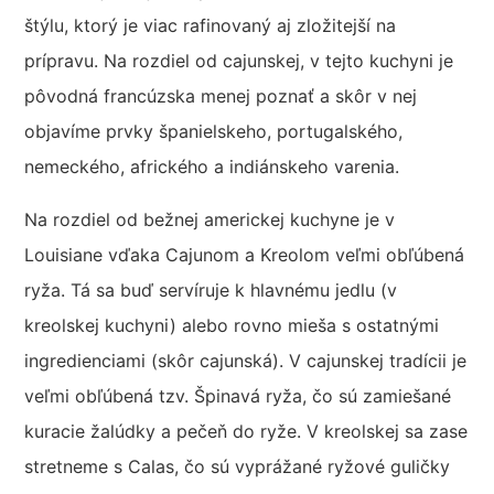
štýlu, ktorý je viac rafinovaný aj zložitejší na
prípravu. Na rozdiel od cajunskej, v tejto kuchyni je
pôvodná francúzska menej poznať a skôr v nej
objavíme prvky španielskeho, portugalského,
nemeckého, afrického a indiánskeho varenia.
Na rozdiel od bežnej americkej kuchyne je v
Louisiane vďaka Cajunom a Kreolom veľmi obľúbená
ryža. Tá sa buď servíruje k hlavnému jedlu (v
kreolskej kuchyni) alebo rovno mieša s ostatnými
ingredienciami (skôr cajunská). V cajunskej tradícii je
veľmi obľúbená tzv. Špinavá ryža, čo sú zamiešané
kuracie žalúdky a pečeň do ryže. V kreolskej sa zase
stretneme s Calas, čo sú vyprážané ryžové guličky