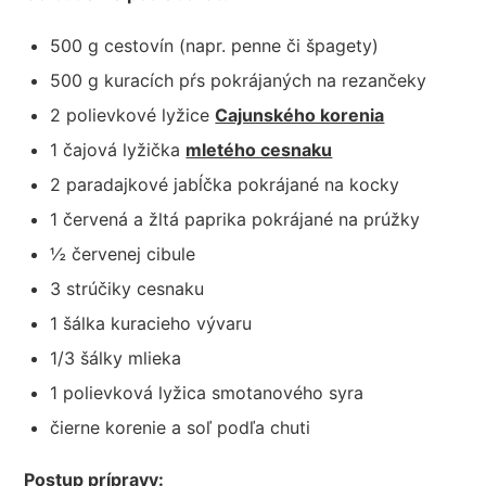
500 g cestovín (napr. penne či špagety)
500 g kuracích pŕs pokrájaných na rezančeky
2 polievkové lyžice
Cajunského korenia
1 čajová lyžička
mletého cesnaku
2 paradajkové jabĺčka pokrájané na kocky
1 červená a žltá paprika pokrájané na prúžky
½ červenej cibule
3 strúčiky cesnaku
1 šálka kuracieho vývaru
1/3 šálky mlieka
1 polievková lyžica smotanového syra
čierne korenie a soľ podľa chuti
Postup prípravy: