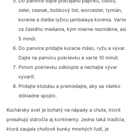
Do panvice dajte pokrájanú papriku, cibuľu,
zeler, cesnak, bobkový list, worcester, tymian,
korenie a ďalšie lyžicu jambalaya korenia. Varte
za častého miešania, kým mierne nezmäkne, asi
5 minút.
Do panvice pridajte kuracie mäso, ryžu a vývar.
Dajte na panvicu pokrievku a varte 10 minút.
Potom pokrievku odklopte a nechajte vývar
vyvariť.
Pridajte klobásu a premiešajte, aby sa všetko
dôkladne spojilo.
Kuchársky svet je bohatý na nápady a chute, ktoré
presahujú stáročia aj kontinenty. Jedna taká tradícia,
ktorá zaujala chuťové bunky mnohých ľudí, je