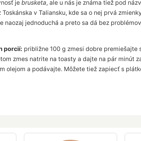
vnosť je
brusketa
, ale u nás je známa tiež pod ná
z Toskánska v Taliansku, kde sa o nej prvá zmienky
je naozaj jednoduchá a preto sa dá bez problémov 
 porcií:
približne 100 g zmesi dobre premiešajte 
otom zmes natrite na toasty a dajte na pár minút z
ým olejom a podávajte. Môžete tiež zapiecť s plá