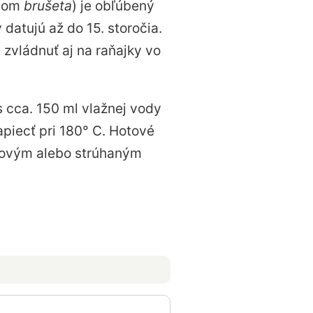
zvom
brušeta
) je obľúbený
 datujú až do 15. storočia.
zvládnuť aj na raňajky vo
s cca. 150 ml vlažnej vody
apiecť pri 180° C. Hotové
tkovým alebo strúhaným