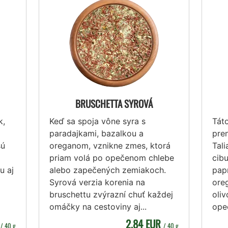
BRUSCHETTA SYROVÁ
k,
Keď sa spoja vône syra s
Tát
paradajkami, bazalkou a
pre
sú
oreganom, vznikne zmes, ktorá
Tali
priam volá po opečenom chlebe
cib
u aj
alebo zapečených zemiakoch.
papr
Syrová verzia korenia na
ore
bruschettu zvýrazní chuť každej
oliv
omáčky na cestoviny aj...
opeč
R
2,84 EUR
/ 40 g
/ 40 g