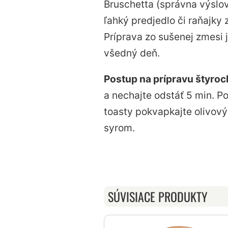
Bruschetta (správna výslo
ľahký predjedlo či raňajky 
Príprava zo sušenej zmesi 
všedný deň.
Postup na prípravu štyroch
a nechajte odstáť 5 min. P
toasty pokvapkajte olivov
syrom.
SÚVISIACE PRODUKTY