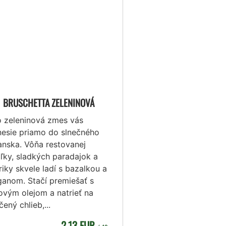
BRUSCHETTA ZELENINOVÁ
o zeleninová zmes vás
nesie priamo do slnečného
anska. Vôňa restovanej
uľky, sladkých paradajok a
iky skvele ladí s bazalkou a
ganom. Stačí premiešať s
ovým olejom a natrieť na
ený chlieb,...
2,13 EUR