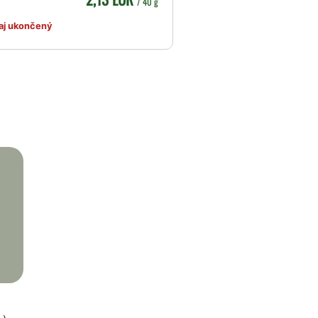
/ 40 g
aj ukončený