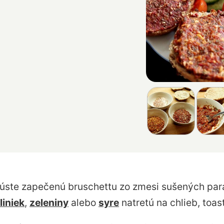
úste zapečenú bruschettu zo zmesi sušených parad
liniek
,
zeleniny
alebo
syre
natretú na chlieb, toas