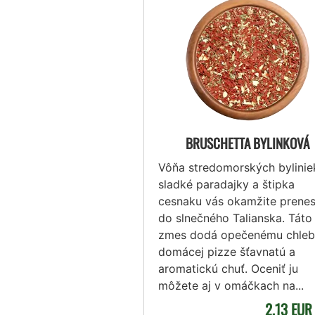
BRUSCHETTA BYLINKOVÁ
Vôňa stredomorských bylinie
sladké paradajky a štipka
cesnaku vás okamžite prene
do slnečného Talianska. Táto
zmes dodá opečenému chleb
domácej pizze šťavnatú a
aromatickú chuť. Oceniť ju
môžete aj v omáčkach na...
2,13 EU