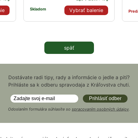
Skladom
ie
Vybrať balenie
Pred
späť
Dostávate radi tipy, rady a informácie o jedle a pití?
Prihláste sa k odberu spravodaja z Kráľovstva chuti.
Odoslaním formulára súhlasíte so
spracovaním osobných údajov
.