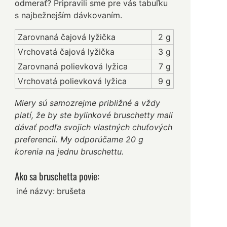
odmerať? Pripravili sme pre vás tabuľku
s najbežnejším dávkovaním.
Zarovnaná čajová lyžička
2 g
Vrchovatá čajová lyžička
3 g
Zarovnaná polievková lyžica
7 g
Vrchovatá polievková lyžica
9 g
Miery sú samozrejme približné a vždy
platí, že by ste bylinkové bruschetty mali
dávať podľa svojich vlastných chuťových
preferencií. My odporúčame 20 g
korenia na jednu bruschettu.
Ako sa bruschetta povie:
iné názvy:
brušeta