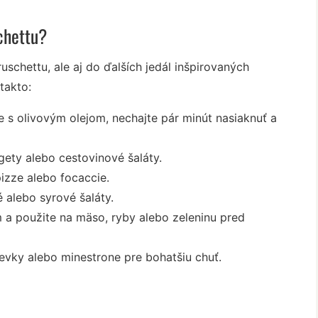
chettu?
uschettu, ale aj do ďalších jedál inšpirovaných
takto:
e s olivovým olejom, nechajte pár minút nasiaknuť a
ety alebo cestovinové šaláty.
izze alebo focaccie.
 alebo syrové šaláty.
 a použite na mäso, ryby alebo zeleninu pred
ievky alebo minestrone pre bohatšiu chuť.