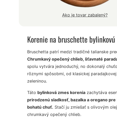
Ako je tovar zabalený?
Korenie na bruschette bylinkovú
Bruschetta patrí medzi tradičné talianske pre
Chrumkavý opečený chlieb, šťavnaté paradajk
spolu vytvára jednoduchý, no dokonalý chuťov
rôznymi spôsobmi, od klasickej paradajkovej 
zeleninou.
Táto
bylinková zmes korenia
zachytáva esenc
prirodzenú sladkosť, bazalka a oregano pre
bohatú chuť.
Stačí ju zmiešať s olivovým ole
chrumkavý opečený chlieb.