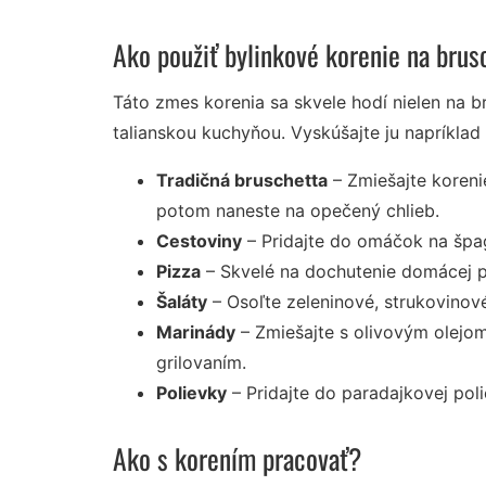
Ako použiť bylinkové korenie na brus
Táto zmes korenia sa skvele hodí nielen na br
talianskou kuchyňou. Vyskúšajte ju napríklad 
Tradičná bruschetta
– Zmiešajte koreni
potom naneste na opečený chlieb.
Cestoviny
– Pridajte do omáčok na špag
Pizza
– Skvelé na dochutenie domácej p
Šaláty
– Osoľte zeleninové, strukovinové
Marinády
– Zmiešajte s olivovým olejom
grilovaním.
Polievky
– Pridajte do paradajkovej pol
Ako s korením pracovať?