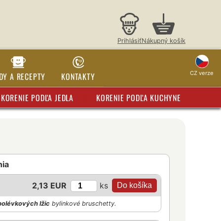
Prihlásiť
Nákupný košík
CZ verze
DY A RECEPTY
KONTAKTY
KORENIE PODĽA JEDLA
KORENIE PODĽA KUCHYNE
nia
ks
2,13 EUR
polévkových lžic
bylinkové bruschetty.