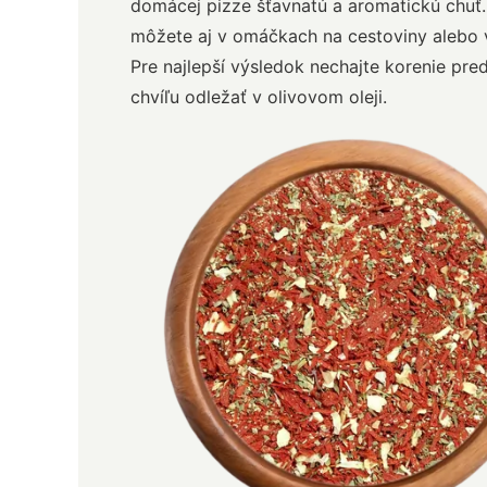
domácej pizze šťavnatú a aromatickú chuť.
môžete aj v omáčkach na cestoviny alebo v
Pre najlepší výsledok nechajte korenie pre
chvíľu odležať v olivovom oleji.