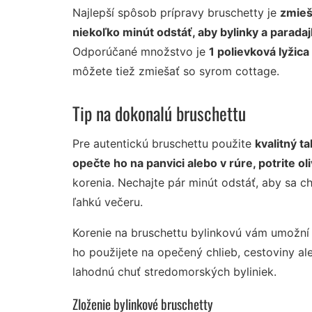
Najlepší spôsob prípravy bruschetty je
zmieš
niekoľko minút odstáť, aby bylinky a paradaj
Odporúčané množstvo je
1 polievková lyžic
môžete tiež zmiešať so syrom cottage.
Tip na dokonalú bruschettu
Pre autentickú bruschettu použite
kvalitný t
opečte ho na panvici alebo v rúre, potrite 
korenia. Nechajte pár minút odstáť, aby sa ch
ľahkú večeru.
Korenie na bruschettu bylinkovú vám umožní 
ho použijete na opečený chlieb, cestoviny al
lahodnú chuť stredomorských byliniek.
Zloženie bylinkové bruschetty