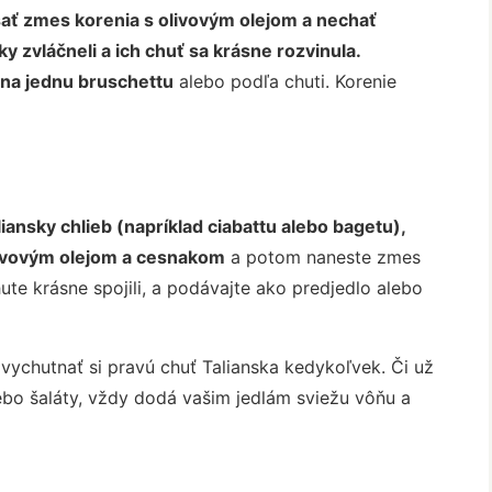
ať zmes korenia s olivovým olejom a nechať
ky zvláčneli a ich chuť sa krásne rozvinula.
a na jednu bruschettu
alebo podľa chuti. Korenie
aliansky chlieb (napríklad ciabattu alebo bagetu),
olivovým olejom a cesnakom
a potom naneste zmes
ute krásne spojili, a podávajte ako predjedlo alebo
vychutnať si pravú chuť Talianska kedykoľvek. Či už
ebo šaláty, vždy dodá vašim jedlám sviežu vôňu a