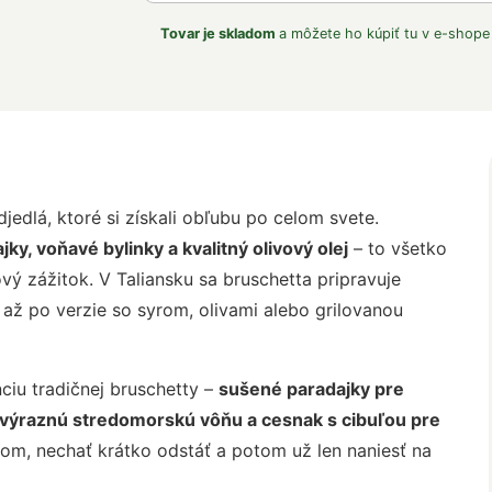
Tovar je skladom
a môžete ho kúpiť tu v e-shope
djedlá, ktoré si získali obľubu po celom svete.
y, voňavé bylinky a kvalitný olivový olej
– to všetko
ý zážitok. V Taliansku sa bruschetta pripravuje
až po verzie so syrom, olivami alebo grilovanou
iu tradičnej bruschetty –
sušené paradajky pre
 výraznú stredomorskú vôňu a cesnak s cibuľou pre
jom, nechať krátko odstáť a potom už len naniesť na