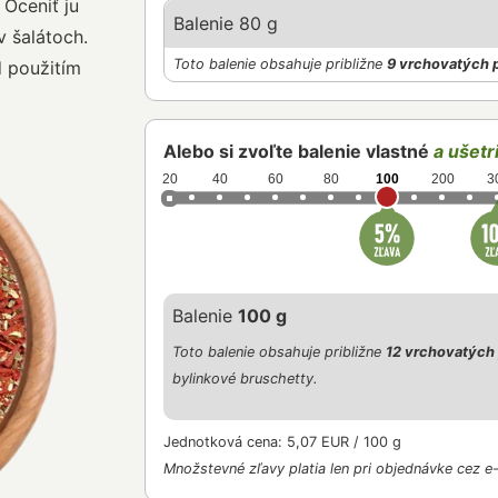
 Oceniť ju
Balenie 80 g
 šalátoch.
Toto balenie obsahuje približne
9 vrchovatých 
d použitím
Alebo si zvoľte balenie vlastné
a ušetri
20
40
60
80
100
200
3
Balenie
100 g
Toto balenie obsahuje približne
12 vrchovatých 
bylinkové bruschetty.
Jednotková cena: 5,07 EUR / 100 g
Množstevné zľavy platia len pri objednávke cez e