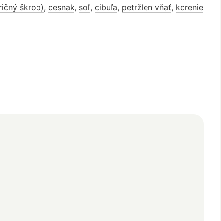
ričný škrob)
,
cesnak
,
soľ
,
cibuľa
,
petržlen vňať
,
korenie