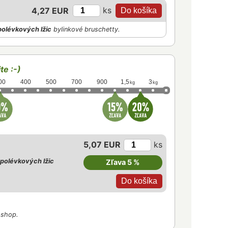
ks
4,27 EUR
polévkových lžic
bylinkové bruschetty.
te :-)
00
400
500
700
900
1,5
3
kg
kg
5,07 EUR
ks
polévkových lžic
Zľava 5 %
-shop.