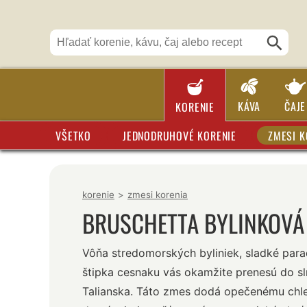
KÁVA
ČAJE
KORENIE
VŠETKO
JEDNODRUHOVÉ KORENIE
ZMESI K
korenie
>
zmesi korenia
BRUSCHETTA BYLINKOVÁ
Vôňa stredomorských byliniek, sladké para
štipka cesnaku vás okamžite prenesú do s
Talianska. Táto zmes dodá opečenému chle