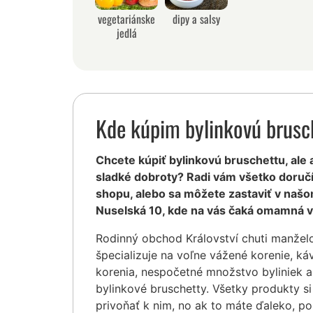
vegetariánske
dipy a salsy
jedlá
Kde kúpim bylinkovú brusc
Chcete kúpiť bylinkovú bruschettu, ale a
sladké dobroty? Radi vám všetko doruč
shopu, alebo sa môžete zastaviť v našo
Nuselská 10, kde na vás čaká omamná v
Rodinný obchod Království chuti manžel
špecializuje na voľne vážené korenie, ká
korenia, nespočetné množstvo byliniek a
bylinkové bruschetty. Všetky produkty s
privoňať k nim, no ak to máte ďaleko, po