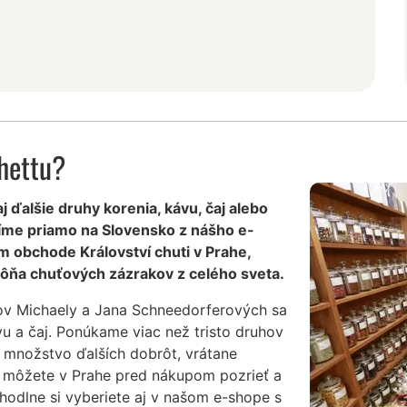
hettu?
j ďalšie druhy korenia, kávu, čaj alebo
íme priamo na Slovensko z nášho e-
m obchode Království chuti v Prahe,
ôňa chuťových zázrakov z celého sveta.
ov Michaely a Jana Schneedorferových sa
vu a čaj. Ponúkame viac než tristo druhov
 množstvo ďalších dobrôt, vrátane
i môžete v Prahe pred nákupom pozrieť a
hodlne si vyberiete aj v našom e-shope s