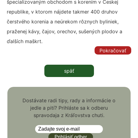
špecializovaným obchodom s korením v Českej
republike, v ktorom nájdete takmer 400 druhov
čerstvého korenia a neúrekom rôznych byliniek,
praženej kávy, čajov, orechov, sušených plodov a
ďalších maškrt.
Pokračovať
späť
Dostávate radi tipy, rady a informácie o
jedle a pití? Prihláste sa k odberu
spravodaja z Kráľovstva chuti.