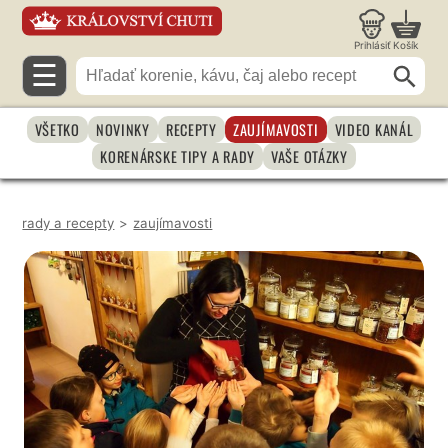
Prihlásiť
Košík
☰
VŠETKO
NOVINKY
RECEPTY
ZAUJÍMAVOSTI
VIDEO KANÁL
KORENÁRSKE TIPY A RADY
VAŠE OTÁZKY
rady a recepty
>
zaujímavosti