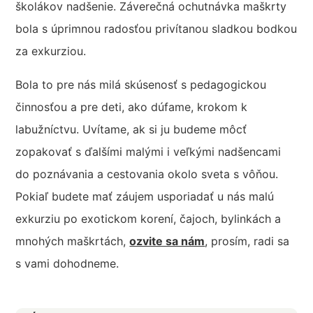
školákov nadšenie. Záverečná ochutnávka maškrty
bola s úprimnou radosťou privítanou sladkou bodkou
za exkurziou.
Bola to pre nás milá skúsenosť s pedagogickou
činnosťou a pre deti, ako dúfame, krokom k
labužníctvu. Uvítame, ak si ju budeme môcť
zopakovať s ďalšími malými i veľkými nadšencami
do poznávania a cestovania okolo sveta s vôňou.
Pokiaľ budete mať záujem usporiadať u nás malú
exkurziu po exotickom korení, čajoch, bylinkách a
mnohých maškrtách,
ozvite sa nám
, prosím, radi sa
s vami dohodneme.