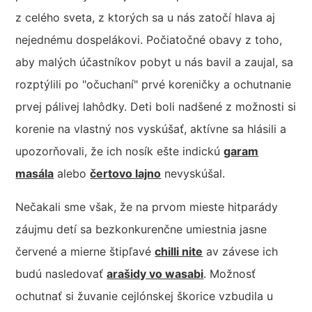
z celého sveta, z ktorých sa u nás zatočí hlava aj
nejednému dospelákovi. Počiatočné obavy z toho,
aby malých účastníkov pobyt u nás bavil a zaujal, sa
rozptýlili po "očuchaní" prvé koreničky a ochutnanie
prvej pálivej lahôdky. Deti boli nadšené z možnosti si
korenie na vlastný nos vyskúšať, aktívne sa hlásili a
upozorňovali, že ich nosík ešte indickú
garam
masála
alebo
čertovo lajno
nevyskúšal.
Nečakali sme však, že na prvom mieste hitparády
záujmu detí sa bezkonkurenčne umiestnia jasne
červené a mierne štipľavé
chilli nite
av závese ich
budú nasledovať
arašidy vo wasabi
. Možnosť
ochutnať si žuvanie cejlónskej škorice vzbudila u