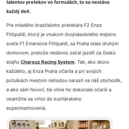
talentov pretekov vo formulách, to sa nestáva
každý deň.
Pre mladého brazílskeho pretekára F2 Enza
Fittipaldi, ktorý je vnukom dvojnásobného majstra
sveta F1 Emersona Fittipaldi, sa Praha stala druhým
domovom, pretože nedávno začal jazdiť za českú
stajňu
Charouz Racing System
. Tak, ako skoro
každého, aj Enza Praha očarila a pri svojich
potulkách mestom náhodou narazil na náš obchodík,
a ako sám hovorí, tie vône ho dokonale očarili a
okamžite sa vrhol do kuchárskeho
experimentovania.