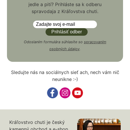
jedle a pití? Prihláste sa k odberu
spravodaja z Kráľovstva chuti.
Odoslaním formulára súhlasíte so
spracovaním
osobných údajov
.
Sledujte nás na sociálnych sieť ach, nech vám nič
neunikne :-)
Kráľovstvo chuti je český
kamenný obchod a e-shop,