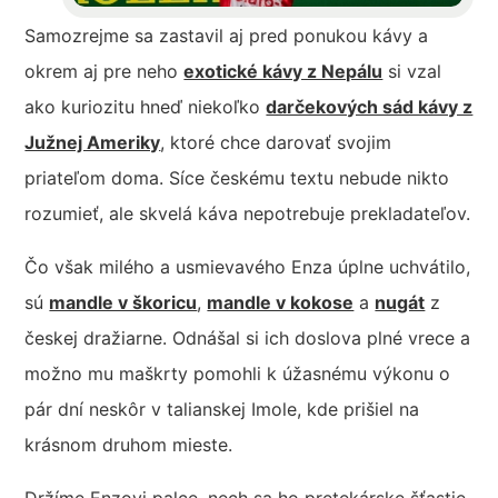
Samozrejme sa zastavil aj pred ponukou kávy a
okrem aj pre neho
exotické kávy z Nepálu
si vzal
ako kuriozitu hneď niekoľko
darčekových sád kávy z
Južnej Ameriky
, ktoré chce darovať svojim
priateľom doma. Síce českému textu nebude nikto
rozumieť, ale skvelá káva nepotrebuje prekladateľov.
Čo však milého a usmievavého Enza úplne uchvátilo,
sú
mandle v škoricu
,
mandle v kokose
a
nugát
z
českej dražiarne. Odnášal si ich doslova plné vrece a
možno mu maškrty pomohli k úžasnému výkonu o
pár dní neskôr v talianskej Imole, kde prišiel na
krásnom druhom mieste.
Držíme Enzovi palce, nech sa ho pretekárske šťastie