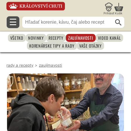
Prihlásiť
Košík
☰
VŠETKO
NOVINKY
RECEPTY
ZAUJÍMAVOSTI
VIDEO KANÁL
KORENÁRSKE TIPY A RADY
VAŠE OTÁZKY
rady a recepty
>
zaujímavosti