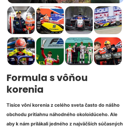
Formula s vôňou
korenia
Tisíce vôní korenia z celého sveta často do nášho
obchodu pritiahnu náhodného okoloidúceho. Ale
aby k nám prilákali jedného z najväčších súčasných