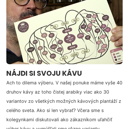
NÁJDI SI SVOJU KÁVU
Ach to dilema výberu. V našej ponuke máme vyše 40
druhov kávy az toho čistej arabiky viac ako 30
variantov zo všetkých možných kávových plantáží z
celého sveta. Ako si len vybrať? Včera sme s
kolegynkami diskutovali ako zákazníkom uľahčiť
výber kávy a vymýšľali sme rôzne varianty.