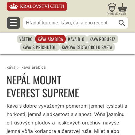
Prihlásiť
Košík
☰
VŠETKO
KÁVA ARABICA
KÁVA BIO
KÁVA ROBUSTA
KÁVA S PRÍCHUŤOU
KÁVOVÁ CESTA OKOLO SVETA
káva
>
káva arabica
NEPÁL MOUNT
EVEREST SUPREME
Káva s dobre vyváženým pomerom jemnej kyslosti a
horkosti, jemná sladkastosť a slanosť. Vôňa jazmínu,
citrusových plodov a lieskových orechov, navyše
jemná vôňa koriandra a čerstvej ruže. Mlieť alebo