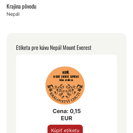
Krajina pôvodu
Nepál
Etiketa pre kávu Nepál Mount Everest
NEPÁL
MOUNT EVEREST SUPREME
káva arabica
Cena: 0,15
EUR
Kúpiť etiketu