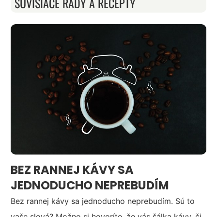
SÚVISIACE RADY A RECEPTY
BEZ RANNEJ KÁVY SA
JEDNODUCHO NEPREBUDÍM
Bez rannej kávy sa jednoducho neprebudím. Sú to
vaše slová? Možno si hovoríte, že vás šálka kávy, či