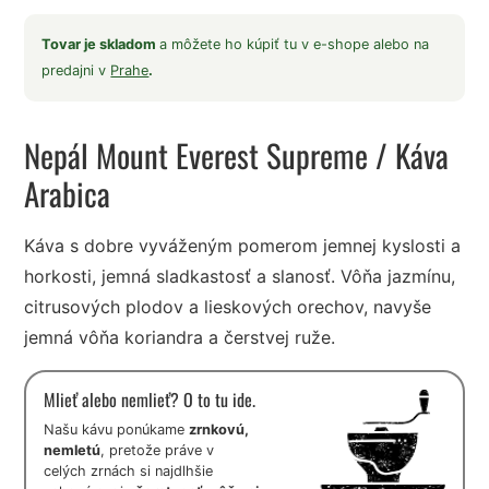
Tovar je skladom
a môžete ho kúpiť tu v e-shope alebo na
predajni v
Prahe
.
Nepál Mount Everest Supreme
/ Káva
Arabica
Káva s dobre vyváženým pomerom jemnej kyslosti a
horkosti, jemná sladkastosť a slanosť. Vôňa jazmínu,
citrusových plodov a lieskových orechov, navyše
jemná vôňa koriandra a čerstvej ruže.
Mlieť alebo nemlieť? O to tu ide.
Našu kávu ponúkame
zrnkovú,
nemletú
, pretože práve v
celých zrnách si najdlhšie