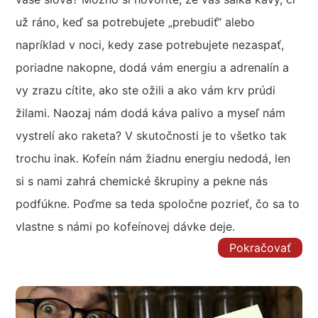
už ráno, keď sa potrebujete „prebudiť“ alebo
napríklad v noci, kedy zase potrebujete nezaspať,
poriadne nakopne, dodá vám energiu a adrenalín a
vy zrazu cítite, ako ste ožili a ako vám krv prúdi
žilami. Naozaj nám dodá káva palivo a myseľ nám
vystrelí ako raketa? V skutočnosti je to všetko tak
trochu inak. Kofeín nám žiadnu energiu nedodá, len
si s nami zahrá chemické škrupiny a pekne nás
podfúkne. Poďme sa teda spoločne pozrieť, čo sa to
vlastne s námi po kofeínovej dávke deje.
Pokračovať