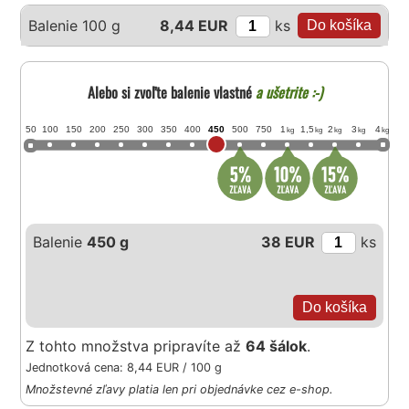
ks
Balenie 100 g
8,44 EUR
Alebo si zvoľte balenie vlastné
a ušetrite :-)
50
100
150
200
250
300
350
400
450
500
750
1
1,5
2
3
4
kg
kg
kg
kg
kg
Balenie
450 g
38 EUR
ks
Z tohto množstva pripravíte až
64 šálok
.
Jednotková cena: 8,44 EUR / 100 g
Množstevné zľavy platia len pri objednávke cez e-shop.