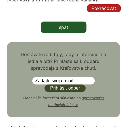
Pokračovať
späť
Dostávate radi tipy, rady a informácie o
jedle a pití? Prihláste sa k odberu
spravodaja z Kráľovstva chuti.
Odoslaním formulára súhlasíte so
spracovaním
osobných údajov
.