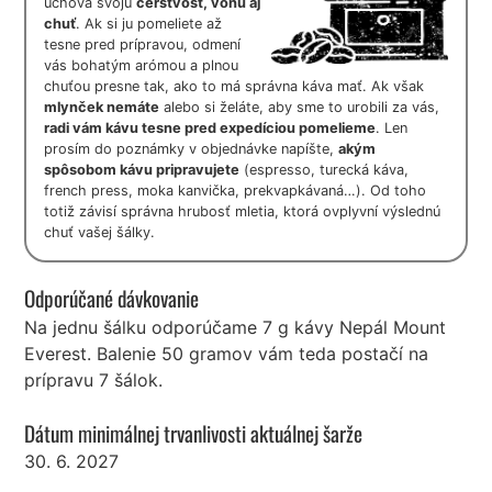
uchová svoju
čerstvosť, vôňu aj
chuť
. Ak si ju pomeliete až
tesne pred prípravou, odmení
vás bohatým arómou a plnou
chuťou presne tak, ako to má správna káva mať. Ak však
mlynček nemáte
alebo si želáte, aby sme to urobili za vás,
radi vám kávu tesne pred expedíciou pomelieme
. Len
prosím do poznámky v objednávke napíšte,
akým
spôsobom kávu pripravujete
(espresso, turecká káva,
french press, moka kanvička, prekvapkávaná…). Od toho
totiž závisí správna hrubosť mletia, ktorá ovplyvní výslednú
chuť vašej šálky.
Odporúčané dávkovanie
Na jednu šálku odporúčame 7 g kávy Nepál Mount
Everest. Balenie 50 gramov vám teda postačí na
prípravu 7 šálok.
Dátum minimálnej trvanlivosti aktuálnej šarže
30. 6. 2027