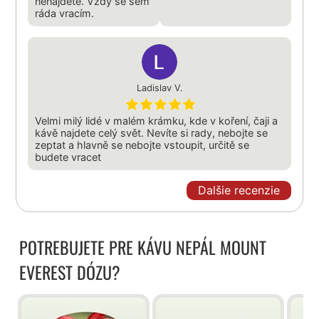
nenajdete. Vždy se sem
ráda vracím.
Ladislav V.
Velmi milý lidé v malém krámku, kde v koření, čaji a
kávě najdete celý svět. Nevíte si rady, nebojte se
zeptat a hlavně se nebojte vstoupit, určitě se
budete vracet
Dalšie recenzie
POTREBUJETE PRE KÁVU NEPÁL MOUNT
EVEREST DÓZU?