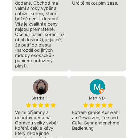
dodané. Obchod má
Určitě nakoupím zase.
velmi široký výběr a
nabízí i koření, které
běžně není k dostání.
Vše je kvalitní a ceny
nejsou přemrštěné.
Oceňuji balení koření, až
obal doslouží, je jasné,
že patří do plastu
(narozdíl od jiných
rádoby ekosáčků -
papírem potažený
plast).
Sharka H.
Martin D.
Velmi příjemný a
Extrem große Auswahl
ochotný personál.
an Gewürzen, Tee und
Opravdu velký výběr
Cafe. Sehr angenehme
koření, čajů a kávy,
Bedienung
který nikde jinde