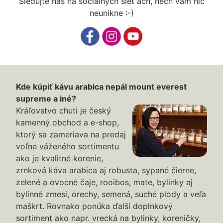
Sledujte nás na sociálnych sieť ach, nech vám nič
neunikne :-)
Kde kúpiť kávu arabica nepál mount everest
supreme a iné?
Kráľovstvo chuti je český
kamenný obchod a e-shop,
ktorý sa zameriava na predaj
voľne váženého sortimentu
ako je kvalitné korenie,
zrnková káva arabica aj robusta, sypané čierne,
zelené a ovocné čaje, rooibos, mate, bylinky aj
bylinné zmesi, orechy, semená, suché plody a veľa
maškrt. Rovnako ponúka ďalší doplnkový
sortiment ako napr. vrecká na bylinky, koreničky,