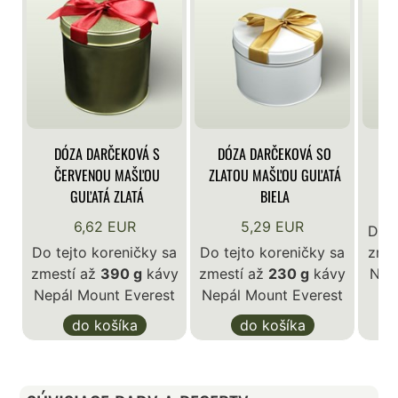
DÓZA DARČEKOVÁ S
DÓZA DARČEKOVÁ SO
DÓ
ČERVENOU MAŠĽOU
ZLATOU MAŠĽOU GUĽATÁ
GUĽATÁ ZLATÁ
BIELA
6,62 EUR
5,29 EUR
Do t
Do tejto koreničky sa
Do tejto koreničky sa
zme
zmestí až
390 g
kávy
zmestí až
230 g
kávy
Nep
Nepál Mount Everest
Nepál Mount Everest
do košíka
do košíka