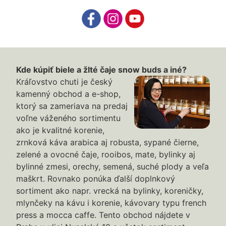
Kde kúpiť biele a žlté čaje snow buds a iné?
Kráľovstvo chuti je český
kamenný obchod a e-shop,
ktorý sa zameriava na predaj
voľne váženého sortimentu
ako je kvalitné korenie,
zrnková káva arabica aj robusta, sypané čierne,
zelené a ovocné čaje, rooibos, mate, bylinky aj
bylinné zmesi, orechy, semená, suché plody a veľa
maškrt. Rovnako ponúka ďalší doplnkový
sortiment ako napr. vrecká na bylinky, koreničky,
mlynčeky na kávu i korenie, kávovary typu french
press a mocca caffe. Tento obchod nájdete v