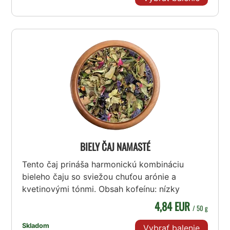
BIELY ČAJ NAMASTÉ
Tento čaj prináša harmonickú kombináciu
bieleho čaju so sviežou chuťou arónie a
kvetinovými tónmi. Obsah kofeínu: nízky
4,84 EUR
/ 50 g
Skladom
Vybrať balenie