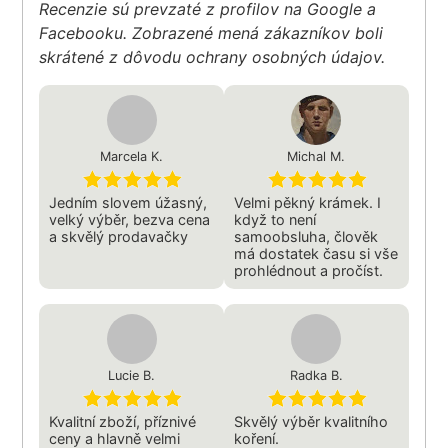
Recenzie sú prevzaté z profilov na Google a
Facebooku. Zobrazené mená zákazníkov boli
skrátené z dôvodu ochrany osobných údajov.
Marcela K.
Michal M.
Jedním slovem úžasný,
Velmi pěkný krámek. I
velký výběr, bezva cena
když to není
a skvělý prodavačky
samoobsluha, člověk
má dostatek času si vše
prohlédnout a pročíst.
Lucie B.
Radka B.
Kvalitní zboží, příznivé
Skvělý výběr kvalitního
ceny a hlavně velmi
koření.