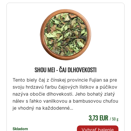
SHOU MEI - ČAJ DLHOVEKOSTI
Tento biely čaj z čínskej provincie Fujian sa pre
svoju hrdzavú farbu čajových lístkov a púčikov
nazýva obočie dlhovekosti. Jeho bohatý zlatý
nálev s ľahko vanilkovou a bambusovou chuťou
je vhodný na každodenné...
3,73 EUR
/ 50 g
Skladom
Vybrať balenie