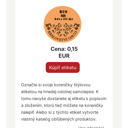
SNOW
BUDS
biele a žlté čaje
Cena: 0,15
EUR
Kúpiť etiketu
Označte si svoje koreničky štýlovou
etiketou na hnedej odolnej samolepke. K
tomu navyše dostanete aj etiketu s popisom
a zložením, ktorú tiež môžete na koreničky
nalepiť. Alebo si z týchto etikiet vytvorte
vlastný katalóg obľúbených produktov.