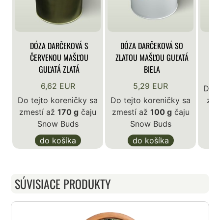
DÓZA DARČEKOVÁ S
DÓZA DARČEKOVÁ SO
DÓ
ČERVENOU MAŠĽOU
ZLATOU MAŠĽOU GUĽATÁ
GUĽATÁ ZLATÁ
BIELA
6,62 EUR
5,29 EUR
Do t
Do tejto koreničky sa
Do tejto koreničky sa
zme
zmestí až
170 g
čaju
zmestí až
100 g
čaju
Snow Buds
Snow Buds
do košíka
do košíka
SÚVISIACE PRODUKTY