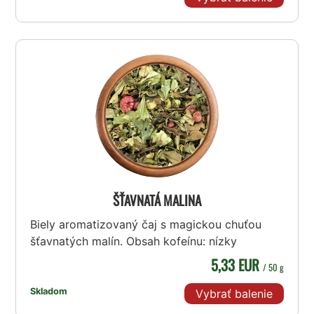
ŠŤAVNATÁ MALINA
Biely aromatizovaný čaj s magickou chuťou
šťavnatých malín. Obsah kofeínu: nízky
5,33 EUR
/ 50 g
Skladom
Vybrať balenie