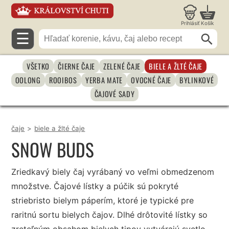
Prihlásiť
Košík
☰
VŠETKO
ČIERNE ČAJE
ZELENÉ ČAJE
BIELE A ŽLTÉ ČAJE
OOLONG
ROOIBOS
YERBA MATE
OVOCNÉ ČAJE
BYLINKOVÉ
ČAJOVÉ SADY
čaje
>
biele a žlté čaje
SNOW BUDS
Zriedkavý biely čaj vyrábaný vo veľmi obmedzenom
množstve. Čajové lístky a púčik sú pokryté
striebristo bielym páperím, ktoré je typické pre
raritnú sortu bielych čajov. Dlhé drôtovité lístky so
zreteľným obsahom bielych tipov vytvárajú svetlo