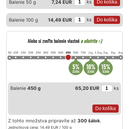
ks
Balenie 50 g
7,24 EUR
ks
Balenie 100 g
14,49 EUR
Alebo si zvoľte balenie vlastné
a ušetrite :-)
50
100
150
200
250
300
350
400
450
500
750
1
1,5
2
3
4
kg
kg
kg
kg
kg
Balenie
450 g
65,20 EUR
ks
Z tohto množstva pripravíte až
300 šálok
.
Jednotková cena: 14,49 EUR / 100 g