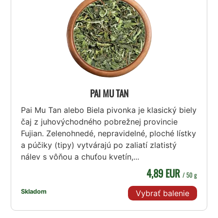
PAI MU TAN
Pai Mu Tan alebo Biela pivonka je klasický biely
čaj z juhovýchodného pobrežnej provincie
Fujian. Zelenohnedé, nepravidelné, ploché lístky
a púčiky (tipy) vytvárajú po zaliatí zlatistý
nálev s vôňou a chuťou kvetín,...
4,89 EUR
/ 50 g
Skladom
Vybrať balenie