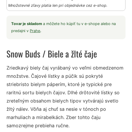
Množstevné zľavy platia len pri objednávke cez e-shop.
Tovar je skladom
a môžete ho kúpiť tu v e-shope alebo na
predajni v
Prahe
.
Snow Buds
/ Biele a žlté čaje
Zriedkavý biely čaj vyrábaný vo veľmi obmedzenom
množstve. Čajové lístky a púčik sú pokryté
striebristo bielym páperím, ktoré je typické pre
raritnú sortu bielych čajov. Dlhé drôtovité lístky so
zreteľným obsahom bielych tipov vytvárajú svetlo
žltý nálev. Vôňa aj chuť sa nesie v tónoch po
marhuliach a mirabelkách. Zber tohto čaju
samozrejme prebieha ručne.