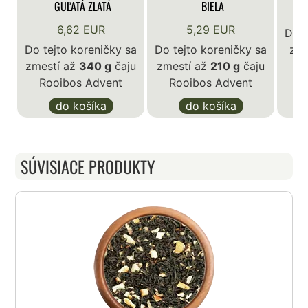
GUĽATÁ ZLATÁ
BIELA
6,62 EUR
5,29 EUR
Do t
Do tejto koreničky sa
Do tejto koreničky sa
zme
zmestí až
340 g
čaju
zmestí až
210 g
čaju
R
Rooibos Advent
Rooibos Advent
do košíka
do košíka
SÚVISIACE PRODUKTY