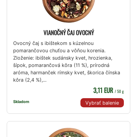
VIANOČNÝ ČAJ OVOCNÝ
Ovocný čaj s ibištekom s kúzelnou
pomarančovou chuťou a vôňou korenia.
Zloženie: ibištek sudánsky kvet, hrozienka,
šípok, pomarančová kôra (11 %), prírodná
aróma, harmanček rímsky kvet, škorica čínska
kôra (2,4 %),...
3,11 EUR
/ 50 g
Skladom
Vybrať balenie