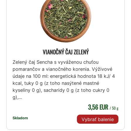
VIANOČNÝ ČAJ ZELENÝ
Zelený čaj Sencha s vyváženou chuťou
pomarančov a vianočného korenia. Výživové
údaje na 100 ml: energetická hodnota 18 kJ/ 4
kcal, tuky 0 g (z toho nasýtené mastné
kyseliny 0 g), sacharidy 0 g (z toho cukry 0
g),...
3,56 EUR
/ 50 g
Skladom
Vybrať balenie