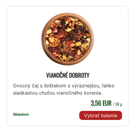
VIANOČNÉ DOBROTY
Ovocný čaj s ibištekom s výraznejšou, ľahko
sladkastou chuťou vianočného korenia.
3,56 EUR
/ 50 g
Skladom
Vybrať balenie