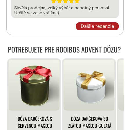
Skvělá prodejna, velký výběr a ochotný personál.
Určitě se zase vrátím :)
Dalšie recenzie
POTREBUJETE PRE ROOIBOS ADVENT DÓZU?
DÓZA DARČEKOVÁ S
DÓZA DARČEKOVÁ SO
DÓ
ČERVENOU MAŠĽOU
ZLATOU MAŠĽOU GUĽATÁ