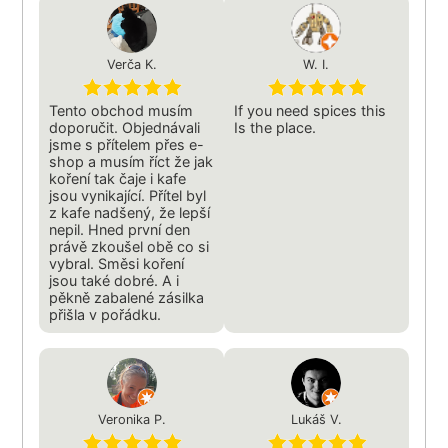
Verča K.
W. I.
Tento obchod musím
If you need spices this
doporučit. Objednávali
Is the place.
jsme s přítelem přes e-
shop a musím říct že jak
koření tak čaje i kafe
jsou vynikající. Přítel byl
z kafe nadšený, že lepší
nepil. Hned první den
právě zkoušel obě co si
vybral. Směsi koření
jsou také dobré. A i
pěkně zabalené zásilka
přišla v pořádku.
Veronika P.
Lukáš V.