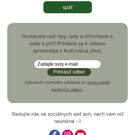
späť
Dostávate radi tipy, rady a informácie o
jedle a pití? Prihláste sa k odberu
spravodaja z Kráľovstva chuti.
Odoslaním formulára súhlasíte so
spracovaním
osobných údajov
.
Sledujte nás na sociálnych sieť ach, nech vám nič
neunikne :-)