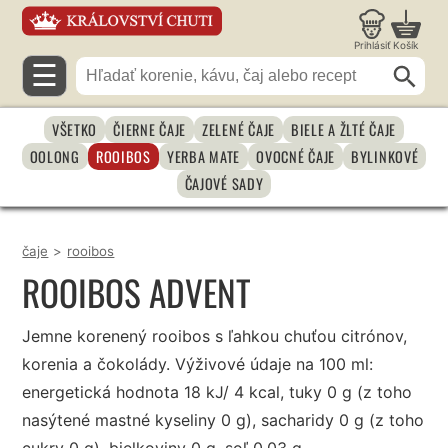
Prihlásiť
Košík
☰
VŠETKO
ČIERNE ČAJE
ZELENÉ ČAJE
BIELE A ŽLTÉ ČAJE
OOLONG
ROOIBOS
YERBA MATE
OVOCNÉ ČAJE
BYLINKOVÉ
ČAJOVÉ SADY
čaje
>
rooibos
ROOIBOS ADVENT
Jemne korenený rooibos s ľahkou chuťou citrónov,
korenia a čokolády. Výživové údaje na 100 ml:
energetická hodnota 18 kJ/ 4 kcal, tuky 0 g (z toho
nasýtené mastné kyseliny 0 g), sacharidy 0 g (z toho
cukry 0 g), bielkoviny 0 g, soľ 0.03 g.