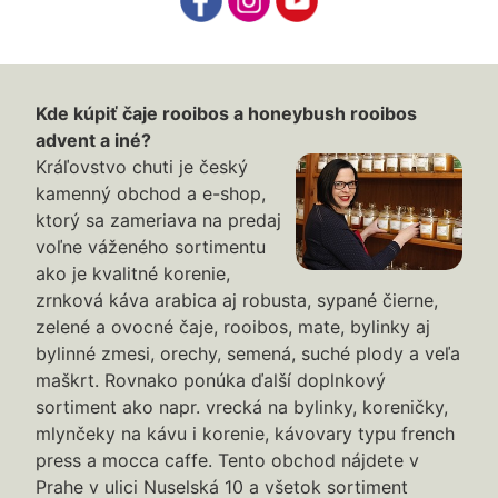
Kde kúpiť čaje rooibos a honeybush rooibos
advent a iné?
Kráľovstvo chuti je český
kamenný obchod a e-shop,
ktorý sa zameriava na predaj
voľne váženého sortimentu
ako je kvalitné korenie,
zrnková káva arabica aj robusta, sypané čierne,
zelené a ovocné čaje, rooibos, mate, bylinky aj
bylinné zmesi, orechy, semená, suché plody a veľa
maškrt. Rovnako ponúka ďalší doplnkový
sortiment ako napr. vrecká na bylinky, koreničky,
mlynčeky na kávu i korenie, kávovary typu french
press a mocca caffe. Tento obchod nájdete v
Prahe v ulici Nuselská 10 a všetok sortiment