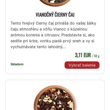
VIANOČNÝ ČIERNY ČAJ
Tento hrejivý čierny čaj prináša do vašej šálky
čaju atmosféru a vôňu Vianoc s kúzelnou
arómou korenia a citrusov. Predstavte si, ako
sedíte pri krbe, vonku padá prvý sneh a vy si
vychutnávate tento lahodný...
3,11 EUR
/ 50 g
Skladom
Vybrať balenie