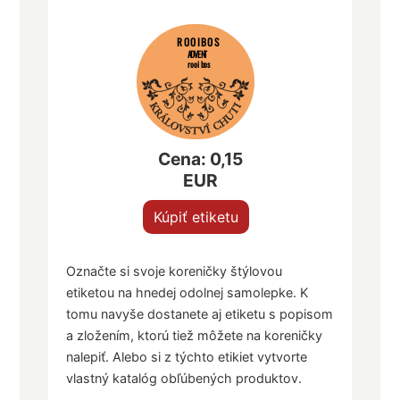
ROOIBOS
ADVENT
rooibos
Cena: 0,15
EUR
Kúpiť etiketu
Označte si svoje koreničky štýlovou
etiketou na hnedej odolnej samolepke. K
tomu navyše dostanete aj etiketu s popisom
a zložením, ktorú tiež môžete na koreničky
nalepiť. Alebo si z týchto etikiet vytvorte
vlastný katalóg obľúbených produktov.