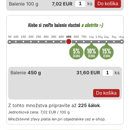
ks
Balenie 100 g
7,02 EUR
Alebo si zvoľte balenie vlastné
a ušetrite :-)
50
100
150
200
250
300
350
400
450
500
750
1
1,5
2
3
4
kg
kg
kg
kg
kg
Balenie
450 g
31,60 EUR
ks
Z tohto množstva pripravíte až
225 šálok
.
Jednotková cena: 7,02 EUR / 100 g
Množstevné zľavy platia len pri objednávke cez e-shop.