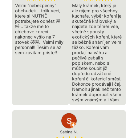
Velmi "nebezpecny"
Malý krámek, který je
obchudek... tolik veci,
ale rájem pro všechny
ktere si NUTNĚ
kuchaře, výběr koření je
potrebujete odnést 🤣
skutečně královský a
🤣... takže mě to
najdete zde téměř vše,
chlebove koreni
včetně spousty
nakonec vyšlo na 7
exotických koření, které
stovek 🤣🤣.. Velmi mily
se běžně shání jen velmi
personal!! Tesim se az
těžko. Koření vám
sem zavitam priste!!
prodají na váhu a
pečlivě zabalí s
popiskem, nebo si
můžete koupit již
dopředu odvážené
koření či kořenící směsi.
Dokonce prodávají i čaj.
Nemohu jinak než tento
krámek doporučit všem
svým známým a i Vám.
Sabina N.