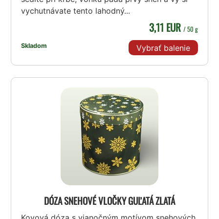
vychutnávate tento lahodný...
3,11 EUR
/ 50 g
Skladom
Vybrať balenie
DÓZA SNEHOVÉ VLOČKY GUĽATÁ ZLATÁ
Kovová dóza s vianočným motívom snehových