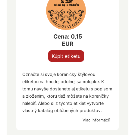
ČAJ ZELENÝ
zelený čaj s príchuťou
Cena: 0,15
EUR
Kúpiť etiketu
Označte si svoje koreničky štýlovou
etiketou na hnedej odolnej samolepke. K
tomu navyše dostanete aj etiketu s popisom
a zložením, ktorú tiež môžete na koreničky
nalepiť. Alebo si z týchto etikiet vytvorte
vlastný katalóg obľúbených produktov.
Viac informácií