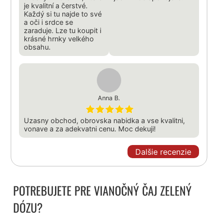
je kvalitní a čerstvé.
Každý si tu najde to své
a oči i srdce se
zaraduje. Lze tu koupit i
krásné hrnky velkého
obsahu.
Anna B.
Uzasny obchod, obrovska nabidka a vse kvalitni,
vonave a za adekvatni cenu. Moc dekuji!
Dalšie recenzie
POTREBUJETE PRE VIANOČNÝ ČAJ ZELENÝ
DÓZU?