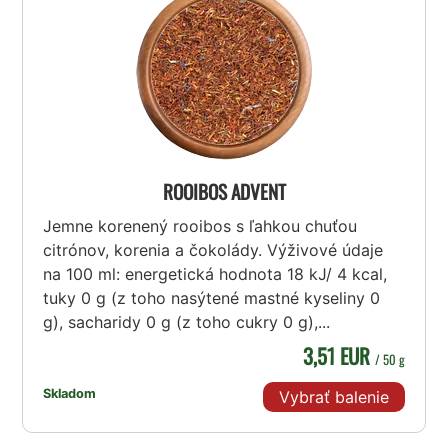
ROOIBOS ADVENT
Jemne korenený rooibos s ľahkou chuťou
citrónov, korenia a čokolády. Výživové údaje
na 100 ml: energetická hodnota 18 kJ/ 4 kcal,
tuky 0 g (z toho nasýtené mastné kyseliny 0
g), sacharidy 0 g (z toho cukry 0 g),...
3,51 EUR
/ 50 g
Skladom
Vybrať balenie