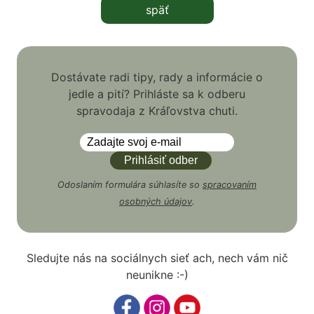
späť
Dostávate radi tipy, rady a informácie o
jedle a pití? Prihláste sa k odberu
spravodaja z Kráľovstva chuti.
Odoslaním formulára súhlasíte so
spracovaním
osobných údajov
.
Sledujte nás na sociálnych sieť ach, nech vám nič
neunikne :-)