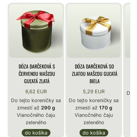
DÓZA DARČEKOVÁ S
DÓZA DARČEKOVÁ SO
DÓ
ČERVENOU MAŠĽOU
ZLATOU MAŠĽOU GUĽATÁ
GUĽATÁ ZLATÁ
BIELA
6,62 EUR
5,29 EUR
Do t
Do tejto koreničky sa
Do tejto koreničky sa
z
zmestí až
290 g
zmestí až
170 g
V
Vianočného čaju
Vianočného čaju
zeleného
zeleného
do košíka
do košíka