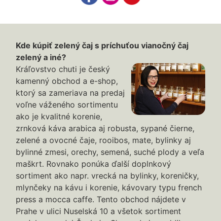
Kde kúpiť zelený čaj s príchuťou vianočný čaj
zelený a iné?
Kráľovstvo chuti je český
kamenný obchod a e-shop,
ktorý sa zameriava na predaj
voľne váženého sortimentu
ako je kvalitné korenie,
zrnková káva arabica aj robusta, sypané čierne,
zelené a ovocné čaje, rooibos, mate, bylinky aj
bylinné zmesi, orechy, semená, suché plody a veľa
maškrt. Rovnako ponúka ďalší doplnkový
sortiment ako napr. vrecká na bylinky, koreničky,
mlynčeky na kávu i korenie, kávovary typu french
press a mocca caffe. Tento obchod nájdete v
Prahe v ulici Nuselská 10 a všetok sortiment