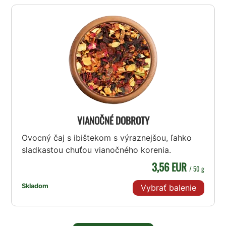
VIANOČNÉ DOBROTY
Ovocný čaj s ibištekom s výraznejšou, ľahko
sladkastou chuťou vianočného korenia.
3,56 EUR
/ 50 g
Skladom
Vybrať balenie