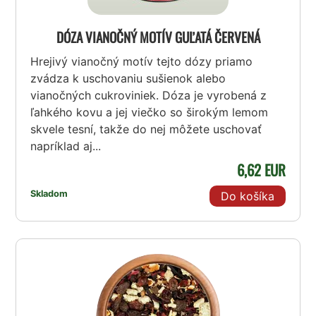
DÓZA VIANOČNÝ MOTÍV GUĽATÁ ČERVENÁ
Hrejivý vianočný motív tejto dózy priamo
zvádza k uschovaniu sušienok alebo
vianočných cukroviniek. Dóza je vyrobená z
ľahkého kovu a jej viečko so širokým lemom
skvele tesní, takže do nej môžete uschovať
napríklad aj...
6,62 EUR
Skladom
Do košíka