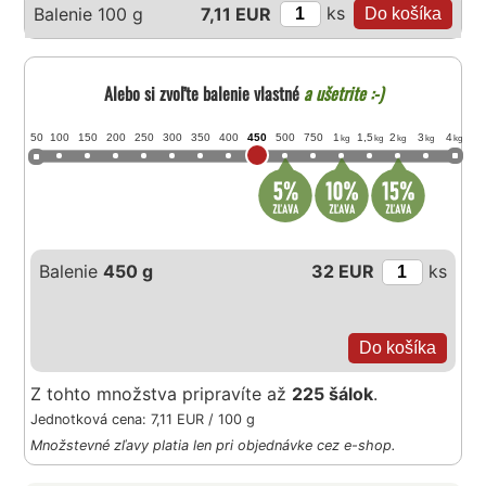
ks
Balenie 100 g
7,11 EUR
Alebo si zvoľte balenie vlastné
a ušetrite :-)
50
100
150
200
250
300
350
400
450
500
750
1
1,5
2
3
4
kg
kg
kg
kg
kg
Balenie
450 g
32 EUR
ks
Z tohto množstva pripravíte až
225 šálok
.
Jednotková cena: 7,11 EUR / 100 g
Množstevné zľavy platia len pri objednávke cez e-shop.