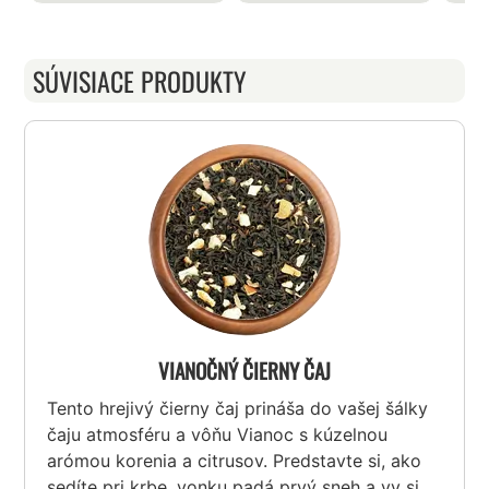
SÚVISIACE PRODUKTY
VIANOČNÝ ČIERNY ČAJ
Tento hrejivý čierny čaj prináša do vašej šálky
čaju atmosféru a vôňu Vianoc s kúzelnou
arómou korenia a citrusov. Predstavte si, ako
sedíte pri krbe, vonku padá prvý sneh a vy si