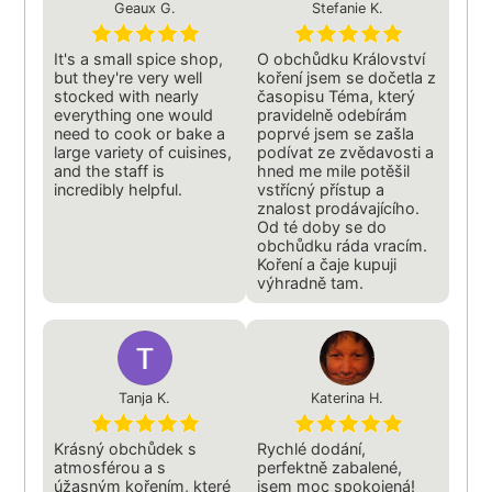
Geaux G.
Stefanie K.
It's a small spice shop,
O obchůdku Království
but they're very well
koření jsem se dočetla z
stocked with nearly
časopisu Téma, který
everything one would
pravidelně odebírám
need to cook or bake a
poprvé jsem se zašla
large variety of cuisines,
podívat ze zvědavosti a
and the staff is
hned me mile potěšil
incredibly helpful.
vstřícný přístup a
znalost prodávajícího.
Od té doby se do
obchůdku ráda vracím.
Koření a čaje kupuji
výhradně tam.
Tanja K.
Katerina H.
Krásný obchůdek s
Rychlé dodání,
atmosférou a s
perfektně zabalené,
úžasným kořením, které
jsem moc spokojená!