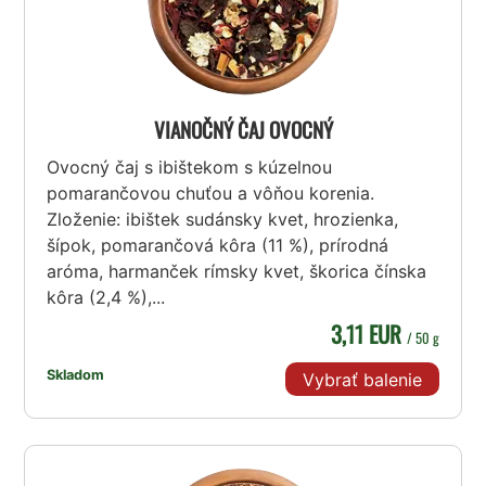
VIANOČNÝ ČAJ OVOCNÝ
Ovocný čaj s ibištekom s kúzelnou
pomarančovou chuťou a vôňou korenia.
Zloženie: ibištek sudánsky kvet, hrozienka,
šípok, pomarančová kôra (11 %), prírodná
aróma, harmanček rímsky kvet, škorica čínska
kôra (2,4 %),...
3,11 EUR
/ 50 g
Skladom
Vybrať balenie