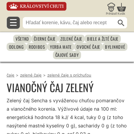
Prihlásiť
Košík
☰
VŠETKO
ČIERNE ČAJE
ZELENÉ ČAJE
BIELE A ŽLTÉ ČAJE
OOLONG
ROOIBOS
YERBA MATE
OVOCNÉ ČAJE
BYLINKOVÉ
ČAJOVÉ SADY
čaje
>
zelené čaje
>
zelené čaje s príchuťou
VIANOČNÝ ČAJ ZELENÝ
Zelený čaj Sencha s vyváženou chuťou pomarančov
a vianočného korenia. Výživové údaje na 100 ml:
energetická hodnota 18 kJ/ 4 kcal, tuky 0 g (z toho
nasýtené mastné kyseliny 0 g), sacharidy 0 g (z toho
cukry 0 g), bielkoviny 0 g, soľ 0.03 g.