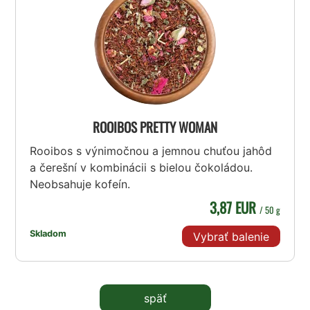
ROOIBOS PRETTY WOMAN
Rooibos s výnimočnou a jemnou chuťou jahôd
a čerešní v kombinácii s bielou čokoládou.
Neobsahuje kofeín.
3,87 EUR
/ 50 g
Skladom
Vybrať balenie
späť