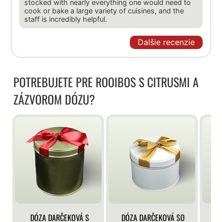
stocked with nearly everything one would need to
cook or bake a large variety of cuisines, and the
staff is incredibly helpful.
Dalšie recenzie
POTREBUJETE PRE ROOIBOS S CITRUSMI A
ZÁZVOROM DÓZU?
DÓZA DARČEKOVÁ S
DÓZA DARČEKOVÁ SO
DÓ