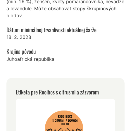
(min. 1,9 %), ženšen, kvety pomarančovníka, nevädze
a levandule. Môže obsahovať stopy škrupinových
plodov.
Dátum minimálnej trvanlivosti aktuálnej šarže
18. 2. 2028
Krajina pôvodu
Juhoafrická republika
Etiketa pre Rooibos s citrusmi a zázvorom
ROOIBOS
S CITRUSMI A ZÁZVOROM
rooibos