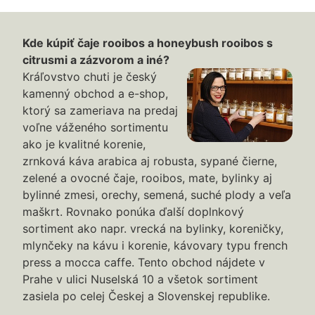
Kde kúpiť čaje rooibos a honeybush rooibos s
citrusmi a zázvorom a iné?
Kráľovstvo chuti je český
kamenný obchod a e-shop,
ktorý sa zameriava na predaj
voľne váženého sortimentu
ako je kvalitné korenie,
zrnková káva arabica aj robusta, sypané čierne,
zelené a ovocné čaje, rooibos, mate, bylinky aj
bylinné zmesi, orechy, semená, suché plody a veľa
maškrt. Rovnako ponúka ďalší doplnkový
sortiment ako napr. vrecká na bylinky, koreničky,
mlynčeky na kávu i korenie, kávovary typu french
press a mocca caffe. Tento obchod nájdete v
Prahe v ulici Nuselská 10 a všetok sortiment
zasiela po celej Českej a Slovenskej republike.