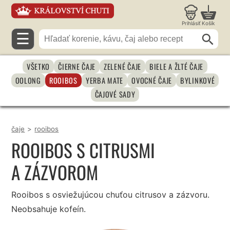
Prihlásiť
Košík
☰
VŠETKO
ČIERNE ČAJE
ZELENÉ ČAJE
BIELE A ŽLTÉ ČAJE
OOLONG
ROOIBOS
YERBA MATE
OVOCNÉ ČAJE
BYLINKOVÉ
ČAJOVÉ SADY
čaje
>
rooibos
ROOIBOS S CITRUSMI
A ZÁZVOROM
Rooibos s osviežujúcou chuťou citrusov a zázvoru.
Neobsahuje kofeín.