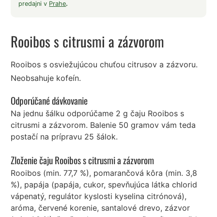
predajni v
Prahe
.
Rooibos s citrusmi a zázvorom
Rooibos s osviežujúcou chuťou citrusov a zázvoru.
Neobsahuje kofeín.
Odporúčané dávkovanie
Na jednu šálku odporúčame 2 g čaju Rooibos s
citrusmi a zázvorom. Balenie 50 gramov vám teda
postačí na prípravu 25 šálok.
Zloženie čaju Rooibos s citrusmi a zázvorom
Rooibos (min. 77,7 %), pomarančová kôra (min. 3,8
%), papája (papája, cukor, spevňujúca látka chlorid
vápenatý, regulátor kyslosti kyselina citrónová),
aróma, červené korenie, santalové drevo, zázvor