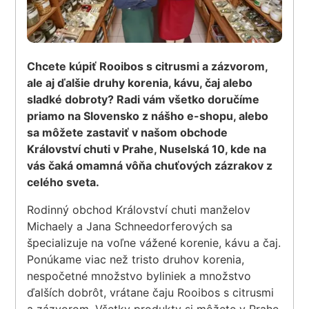
Chcete kúpiť Rooibos s citrusmi a zázvorom,
ale aj ďalšie druhy korenia, kávu, čaj alebo
sladké dobroty? Radi vám všetko doručíme
priamo na Slovensko z nášho e-shopu, alebo
sa môžete zastaviť v našom obchode
Království chuti v Prahe, Nuselská 10, kde na
vás čaká omamná vôňa chuťových zázrakov z
celého sveta.
Rodinný obchod Království chuti manželov
Michaely a Jana Schneedorferových sa
špecializuje na voľne vážené korenie, kávu a čaj.
Ponúkame viac než tristo druhov korenia,
nespočetné množstvo byliniek a množstvo
ďalších dobrôt, vrátane čaju Rooibos s citrusmi
a zázvorom. Všetky produkty si môžete v Prahe