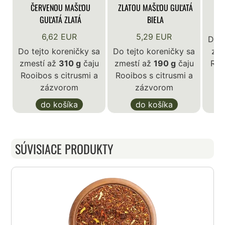
ČERVENOU MAŠĽOU
ZLATOU MAŠĽOU GUĽATÁ
GUĽATÁ ZLATÁ
BIELA
6,62 EUR
5,29 EUR
Do t
Do tejto koreničky sa
Do tejto koreničky sa
zme
zmestí až
310 g
čaju
zmestí až
190 g
čaju
Roo
Rooibos s citrusmi a
Rooibos s citrusmi a
zázvorom
zázvorom
do košíka
do košíka
SÚVISIACE PRODUKTY