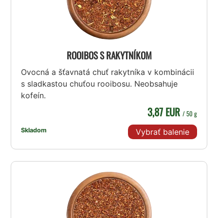
ROOIBOS S RAKYTNÍKOM
Ovocná a šťavnatá chuť rakytníka v kombinácii
s sladkastou chuťou rooibosu. Neobsahuje
kofeín.
3,87 EUR
/ 50 g
Skladom
Vybrať balenie