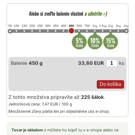
Alebo si zvoľte balenie vlastné
a ušetrite :-)
50
100
150
200
250
300
350
400
450
500
750
1
1,5
2
3
4
kg
kg
kg
kg
kg
Balenie
450 g
33,60 EUR
ks
Z tohto množstva pripravíte až
225 šálok
.
Jednotková cena: 7,47 EUR / 100 g
Množstevné zľavy platia len pri objednávke cez e-shop.
Tovar je skladom
a môžete ho kúpiť tu v e-shope alebo na