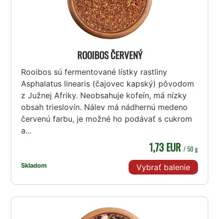
ROOIBOS ČERVENÝ
Rooibos sú fermentované lístky rastliny
Asphalatus linearis (čajovec kapský) pôvodom
z Južnej Afriky. Neobsahuje kofeín, má nízky
obsah trieslovín. Nálev má nádhernú medeno
červenú farbu, je možné ho podávať s cukrom
a...
1,73 EUR
/ 50 g
Skladom
Vybrať balenie