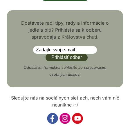
Dostávate radi tipy, rady a informácie o
jedle a pití? Prihláste sa k odberu
spravodaja z Kráľovstva chuti.
Odoslaním formulára súhlasíte so
spracovaním
osobných údajov
.
Sledujte nás na sociálnych sieť ach, nech vám nič
neunikne :-)