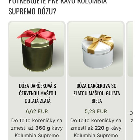
SUPREMO DÓZU?
DÓZA DARČEKOVÁ S
DÓZA DARČEKOVÁ SO
DÓ
ČERVENOU MAŠĽOU
ZLATOU MAŠĽOU GUĽATÁ
GUĽATÁ ZLATÁ
BIELA
6,62 EUR
5,29 EUR
Do t
Do tejto koreničky sa
Do tejto koreničky sa
zme
zmestí až
360 g
kávy
zmestí až
220 g
kávy
Ko
Kolumbia Supremo
Kolumbia Supremo