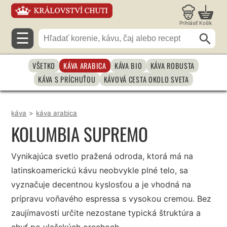
Prihlásiť
Košík
☰
VŠETKO
KÁVA ARABICA
KÁVA BIO
KÁVA ROBUSTA
KÁVA S PRÍCHUŤOU
KÁVOVÁ CESTA OKOLO SVETA
káva
>
káva arabica
KOLUMBIA SUPREMO
Vynikajúca svetlo pražená odroda, ktorá má na
latinskoamerickú kávu neobvykle plné telo, sa
vyznačuje decentnou kyslosťou a je vhodná na
prípravu voňavého espressa s vysokou cremou. Bez
zaujímavosti určite nezostane typická štruktúra a