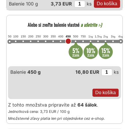
ks
Balenie 100 g
3,73 EUR
Alebo si zvoľte balenie vlastné
a ušetrite :-)
50
100
150
200
250
300
350
400
450
500
750
1
1,5
2
3
4
kg
kg
kg
kg
kg
Balenie
450 g
16,80 EUR
ks
Z tohto množstva pripravíte až
64 šálok
.
Jednotková cena: 3,73 EUR / 100 g
Množstevné zľavy platia len pri objednávke cez e-shop.