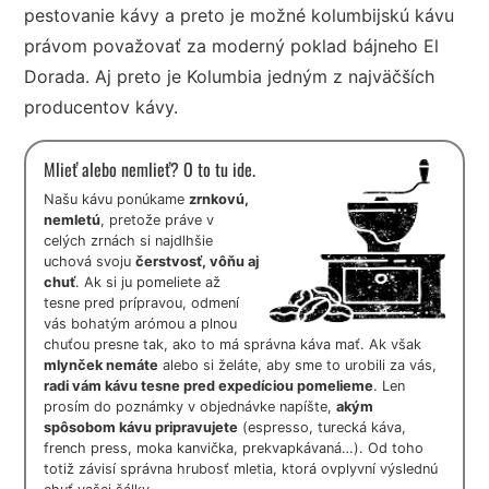
pestovanie kávy a preto je možné kolumbijskú kávu
právom považovať za moderný poklad bájneho El
Dorada. Aj preto je Kolumbia jedným z najväčších
producentov kávy.
Mlieť alebo nemlieť? O to tu ide.
Našu kávu ponúkame
zrnkovú,
nemletú
, pretože práve v
celých zrnách si najdlhšie
uchová svoju
čerstvosť, vôňu aj
chuť
. Ak si ju pomeliete až
tesne pred prípravou, odmení
vás bohatým arómou a plnou
chuťou presne tak, ako to má správna káva mať. Ak však
mlynček nemáte
alebo si želáte, aby sme to urobili za vás,
radi vám kávu tesne pred expedíciou pomelieme
. Len
prosím do poznámky v objednávke napíšte,
akým
spôsobom kávu pripravujete
(espresso, turecká káva,
french press, moka kanvička, prekvapkávaná…). Od toho
totiž závisí správna hrubosť mletia, ktorá ovplyvní výslednú