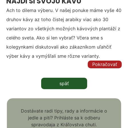
NÁJDI SI SVOJU KÁVU
Ach to dilema výberu. V našej ponuke máme vyše 40
druhov kávy az toho čistej arabiky viac ako 30
variantov zo všetkých možných kávových plantáží z
celého sveta. Ako si len vybrať? Včera sme s
kolegynkami diskutovali ako zákazníkom uľahčiť
výber kávy a vymýšľali sme rôzne varianty.
Pokračovať
späť
Dostávate radi tipy, rady a informácie o
jedle a pití? Prihláste sa k odberu
spravodaja z Kráľovstva chuti.