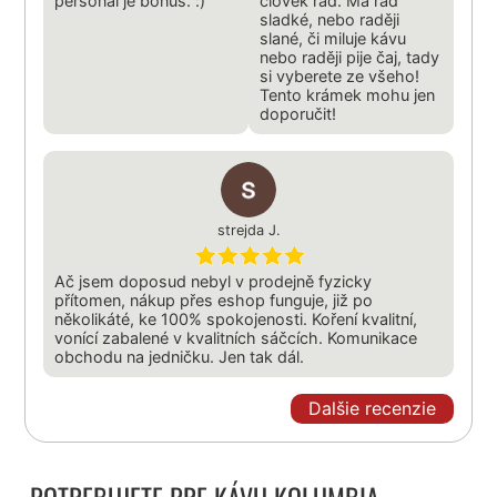
personál je bonus. :)
člověk rád. Má rád
sladké, nebo raději
slané, či miluje kávu
nebo raději pije čaj, tady
si vyberete ze všeho!
Tento krámek mohu jen
doporučit!
strejda J.
Ač jsem doposud nebyl v prodejně fyzicky
přítomen, nákup přes eshop funguje, již po
několikáté, ke 100% spokojenosti. Koření kvalitní,
vonící zabalené v kvalitních sáčcích. Komunikace
obchodu na jedničku. Jen tak dál.
Dalšie recenzie
POTREBUJETE PRE KÁVU KOLUMBIA