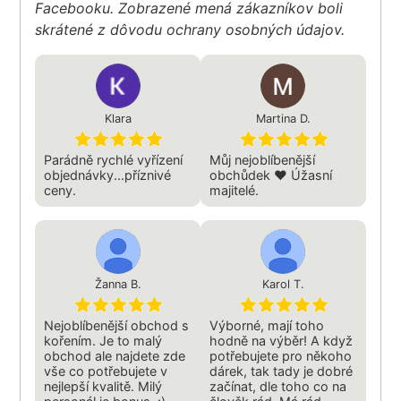
Facebooku. Zobrazené mená zákazníkov boli
skrátené z dôvodu ochrany osobných údajov.
Klara
Martina D.
Parádně rychlé vyřízení
Můj nejoblíbenější
objednávky...příznivé
obchůdek ❤️ Úžasní
ceny.
majitelé.
Žanna B.
Karol T.
Nejoblíbenější obchod s
Výborné, mají toho
kořením. Je to malý
hodně na výběr! A když
obchod ale najdete zde
potřebujete pro někoho
vše co potřebujete v
dárek, tak tady je dobré
nejlepší kvalitě. Milý
začínat, dle toho co na