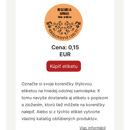
KOLUMBIA
SUPREMO
káva arabica
Cena: 0,15
EUR
Kúpiť etiketu
Označte si svoje koreničky štýlovou
etiketou na hnedej odolnej samolepke. K
tomu navyše dostanete aj etiketu s popisom
a zložením, ktorú tiež môžete na koreničky
nalepiť. Alebo si z týchto etikiet vytvorte
vlastný katalóg obľúbených produktov.
Viac informácií