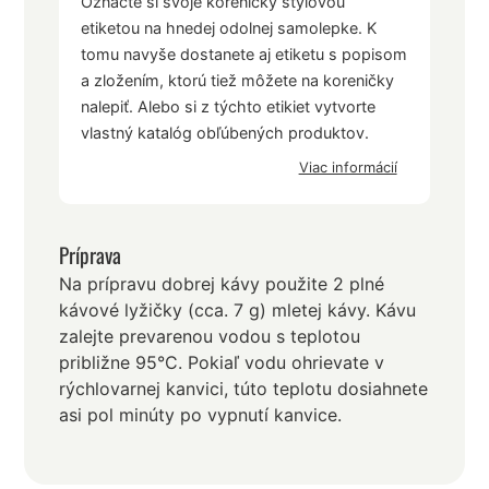
Označte si svoje koreničky štýlovou
etiketou na hnedej odolnej samolepke. K
tomu navyše dostanete aj etiketu s popisom
a zložením, ktorú tiež môžete na koreničky
nalepiť. Alebo si z týchto etikiet vytvorte
vlastný katalóg obľúbených produktov.
Viac informácií
Príprava
Na prípravu dobrej kávy použite 2 plné
kávové lyžičky (cca. 7 g) mletej kávy. Kávu
zalejte prevarenou vodou s teplotou
približne 95°C. Pokiaľ vodu ohrievate v
rýchlovarnej kanvici, túto teplotu dosiahnete
asi pol minúty po vypnutí kanvice.