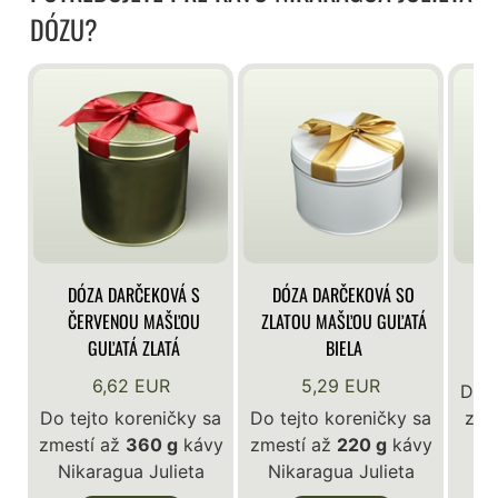
DÓZU?
DÓZA DARČEKOVÁ S
DÓZA DARČEKOVÁ SO
DÓ
ČERVENOU MAŠĽOU
ZLATOU MAŠĽOU GUĽATÁ
GUĽATÁ ZLATÁ
BIELA
6,62 EUR
5,29 EUR
Do t
Do tejto koreničky sa
Do tejto koreničky sa
zme
zmestí až
360 g
kávy
zmestí až
220 g
kávy
Ni
Nikaragua Julieta
Nikaragua Julieta