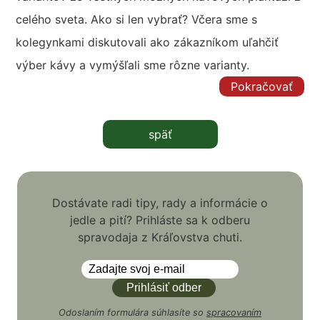
celého sveta. Ako si len vybrať? Včera sme s
kolegynkami diskutovali ako zákazníkom uľahčiť
výber kávy a vymýšľali sme rôzne varianty.
Pokračovať
späť
Dostávate radi tipy, rady a informácie o
jedle a pití? Prihláste sa k odberu
spravodaja z Kráľovstva chuti.
Odoslaním formulára súhlasíte so
spracovaním