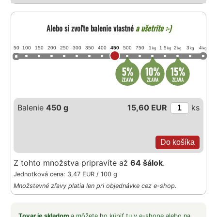
Alebo si zvoľte balenie vlastné
a ušetrite :-)
50
100
150
200
250
300
350
400
450
500
750
1
1,5
2
3
4
kg
kg
kg
kg
kg
Balenie
450 g
15,60 EUR
ks
Z tohto množstva pripravíte až
64 šálok
.
Jednotková cena: 3,47 EUR / 100 g
Množstevné zľavy platia len pri objednávke cez e-shop.
Tovar je skladom
a môžete ho kúpiť tu v e-shope alebo na