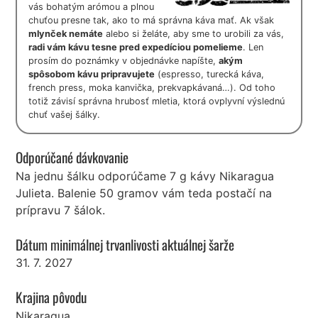
vás bohatým arómou a plnou
chuťou presne tak, ako to má správna káva mať. Ak však
mlynček nemáte
alebo si želáte, aby sme to urobili za vás,
radi vám kávu tesne pred expedíciou pomelieme
. Len
prosím do poznámky v objednávke napíšte,
akým
spôsobom kávu pripravujete
(espresso, turecká káva,
french press, moka kanvička, prekvapkávaná…). Od toho
totiž závisí správna hrubosť mletia, ktorá ovplyvní výslednú
chuť vašej šálky.
Odporúčané dávkovanie
Na jednu šálku odporúčame 7 g kávy Nikaragua
Julieta. Balenie 50 gramov vám teda postačí na
prípravu 7 šálok.
Dátum minimálnej trvanlivosti aktuálnej šarže
31. 7. 2027
Krajina pôvodu
Nikaragua