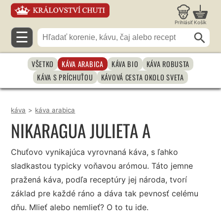
Prihlásiť
Košík
☰
VŠETKO
KÁVA ARABICA
KÁVA BIO
KÁVA ROBUSTA
KÁVA S PRÍCHUŤOU
KÁVOVÁ CESTA OKOLO SVETA
káva
>
káva arabica
NIKARAGUA JULIETA A
Chuťovo vynikajúca vyrovnaná káva, s ľahko
sladkastou typicky voňavou arómou. Táto jemne
pražená káva, podľa receptúry jej národa, tvorí
základ pre každé ráno a dáva tak pevnosť celému
dňu. Mlieť alebo nemlieť? O to tu ide.