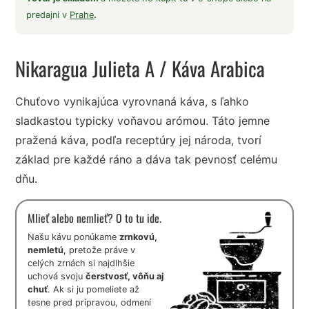
predajni v
Prahe
.
Nikaragua Julieta A
/ Káva Arabica
Chuťovo vynikajúca vyrovnaná káva, s ľahko
sladkastou typicky voňavou arómou. Táto jemne
pražená káva, podľa receptúry jej národa, tvorí
základ pre každé ráno a dáva tak pevnosť celému
dňu.
Mlieť alebo nemlieť? O to tu ide.
Našu kávu ponúkame
zrnkovú,
nemletú
, pretože práve v
celých zrnách si najdlhšie
uchová svoju
čerstvosť, vôňu aj
chuť
. Ak si ju pomeliete až
tesne pred prípravou, odmení