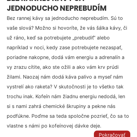
JEDNODUCHO NEPREBUDÍM
Bez rannej kávy sa jednoducho neprebudím. Sú to
vaše slová? Možno si hovoríte, že vás šálka kávy, či
už ráno, keď sa potrebujete „prebudiť“ alebo
napríklad v noci, kedy zase potrebujete nezaspať,
poriadne nakopne, dodá vám energiu a adrenalín a
vy zrazu cítite, ako ste ožili a ako vám krv prúdi
žilami. Naozaj nám dodá káva palivo a myseľ nám
vystrelí ako raketa? V skutočnosti je to všetko tak
trochu inak. Kofeín nám žiadnu energiu nedodá, len
si s nami zahrá chemické škrupiny a pekne nás
podfúkne. Poďme sa teda spoločne pozrieť, čo sa to
vlastne s námi po kofeínovej dávke deje.
Pokračovať