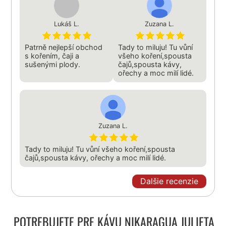
Lukáš L.
Zuzana L.
Patrně nejlepší obchod
Tady to miluju! Tu vůní
s kořením, čaji a
všeho koření,spousta
sušenými plody.
čajů,spousta kávy,
ořechy a moc milí lidé.
Zuzana L.
Tady to miluju! Tu vůní všeho koření,spousta
čajů,spousta kávy, ořechy a moc milí lidé.
Dalšie recenzie
POTREBUJETE PRE KÁVU NIKARAGUA JULIETA