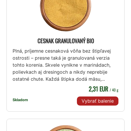
CESNAK GRANULOVANÝ BIO
Plná, príjemne cesnaková vôňa bez štipľavej
ostrosti – presne taká je granulovaná verzia
tohto korenia. Skvele vynikne v marinádach,
polievkach aj dresingoch a nikdy neprebije
ostatné chute. Každá štipka dodá mäsu,...
2,31 EUR
/ 40 g
Skladom
Vybrať balenie