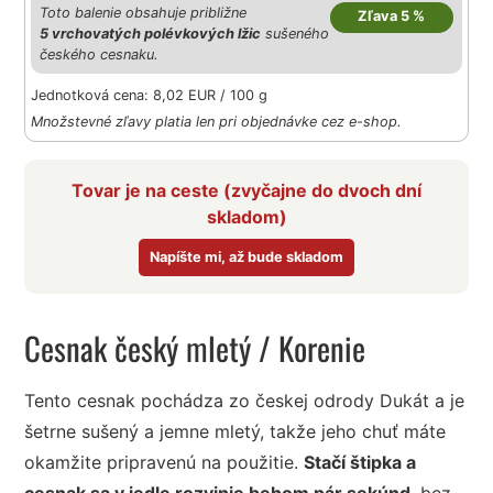
Toto balenie obsahuje približne
Zľava 5 %
5 vrchovatých polévkových lžic
sušeného
českého cesnaku.
Jednotková cena: 8,02 EUR / 100 g
Množstevné zľavy platia len pri objednávke cez e-shop.
Tovar je na ceste (zvyčajne do dvoch dní
skladom)
Napíšte mi, až bude skladom
Cesnak český mletý
/ Korenie
Tento cesnak pochádza zo českej odrody Dukát a je
šetrne sušený a jemne mletý, takže jeho chuť máte
okamžite pripravenú na použitie.
Stačí štipka a
cesnak sa v jedle rozvinie behom pár sekúnd
, bez