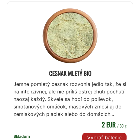
CESNAK MLETÝ BIO
Jemne pomletý cesnak rozvonia jedlo tak, že si
na intenzívnej, ale nie príliš ostrej chuti pochutí
naozaj každý. Skvele sa hodí do polievok,
smotanových omáčok, mäsových zmesí aj do
zemiakových placiek alebo do domácich...
2 EUR
/ 30 g
Skladom
Vybrať balenie