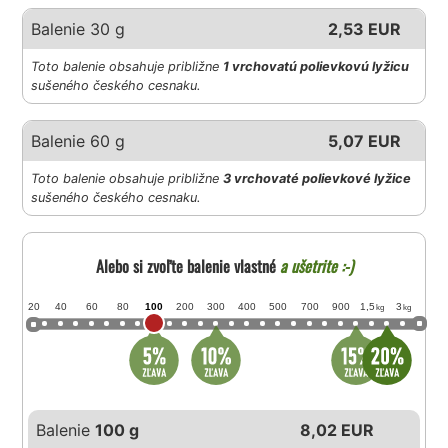
Balenie 30 g
2,53 EUR
Toto balenie obsahuje približne
1 vrchovatú polievkovú lyžicu
sušeného českého cesnaku.
Balenie 60 g
5,07 EUR
Toto balenie obsahuje približne
3 vrchovaté polievkové lyžice
sušeného českého cesnaku.
Alebo si zvoľte balenie vlastné
a ušetrite :-)
20
40
60
80
100
200
300
400
500
700
900
1,5
3
kg
kg
Balenie
100 g
8,02 EUR