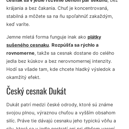
krájania a bez čakania. Chuť je koncentrovaná,
stabilná a môžete sa na ňu spoľahnúť zakaždým,
keď varíte.
Jemne mletá forma funguje inak ako
plátky
sušeného cesnaku
.
Rozpúšťa sa rýchlo a
rovnomerne
, takže sa cesnak dostane do celého
jedla bez kúskov a bez nerovnomernej intenzity.
Hodí sa všade tam, kde chcete hladký výsledok a
okamžitý efekt.
Český cesnak Dukát
Dukát patrí medzi české odrody, ktoré sú známe
svojou plnou, výraznou chuťou a vyšším obsahom
silíc. Práve tie dávajú cesnaku jeho typickú vôňu a
silu, ktorá sa v jedle nestratí ani pri dlhšom varení.