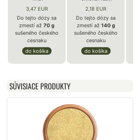
3,47 EUR
2,18 EUR
Do tejto dózy sa
Do tejto dózy sa
zmestí až
70 g
zmestí až
140 g
D
sušeného českého
sušeného českého
z
cesnaku
cesnaku
su
do košíka
do košíka
SÚVISIACE PRODUKTY