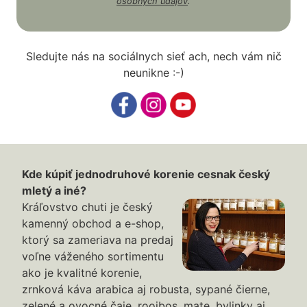
osobných údajov
.
Sledujte nás na sociálnych sieť ach, nech vám nič
neunikne :-)
Kde kúpiť jednodruhové korenie cesnak český
mletý a iné?
Kráľovstvo chuti je český
kamenný obchod a e-shop,
ktorý sa zameriava na predaj
voľne váženého sortimentu
ako je kvalitné korenie,
zrnková káva arabica aj robusta, sypané čierne,
zelené a ovocné čaje, rooibos, mate, bylinky aj