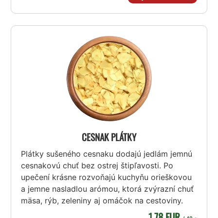
CESNAK PLÁTKY
Plátky sušeného cesnaku dodajú jedlám jemnú
cesnakovú chuť bez ostrej štipľavosti. Po
upečení krásne rozvoňajú kuchyňu orieškovou
a jemne nasladlou arómou, ktorá zvýrazní chuť
mäsa, rýb, zeleniny aj omáčok na cestoviny.
1,78 EUR