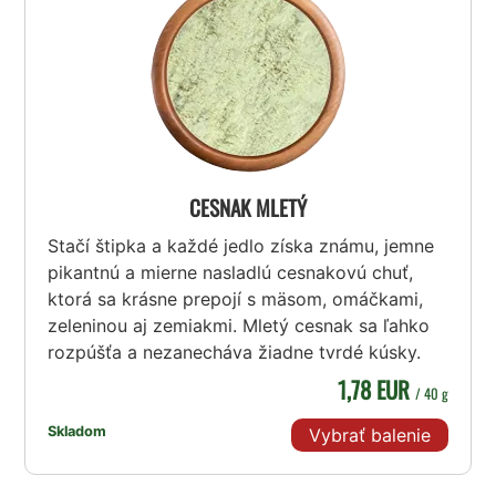
CESNAK MLETÝ
Stačí štipka a každé jedlo získa známu, jemne
pikantnú a mierne nasladlú cesnakovú chuť,
ktorá sa krásne prepojí s mäsom, omáčkami,
zeleninou aj zemiakmi. Mletý cesnak sa ľahko
rozpúšťa a nezanecháva žiadne tvrdé kúsky.
1,78 EUR
/ 40 g
Skladom
Vybrať balenie