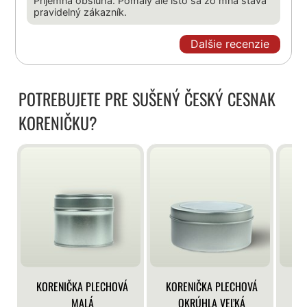
Príjemná obsluha. Pomaly ale isto sa zo mňa stáva
pravidelný zákazník.
Dalšie recenzie
POTREBUJETE PRE SUŠENÝ ČESKÝ CESNAK
KORENIČKU?
KORENIČKA PLECHOVÁ
KORENIČKA PLECHOVÁ
KO
MALÁ
OKRÚHLA VEĽKÁ