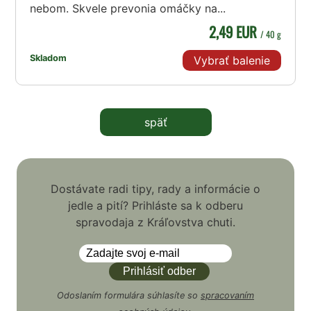
nebom. Skvele prevonia omáčky na...
2,49 EUR
/ 40 g
Skladom
Vybrať balenie
späť
Dostávate radi tipy, rady a informácie o
jedle a pití? Prihláste sa k odberu
spravodaja z Kráľovstva chuti.
Odoslaním formulára súhlasíte so
spracovaním