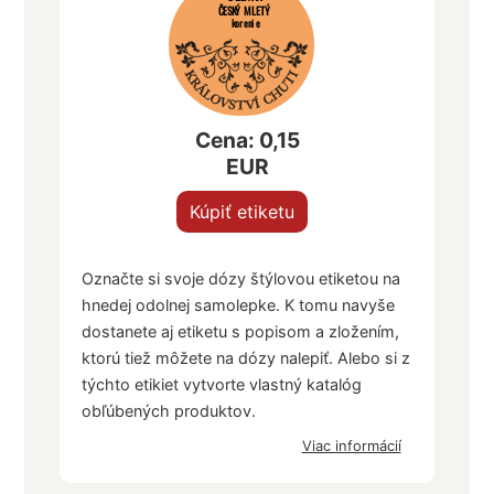
ČESKÝ MLETÝ
korenie
Cena: 0,15
EUR
Kúpiť etiketu
Označte si svoje dózy štýlovou etiketou na
hnedej odolnej samolepke. K tomu navyše
dostanete aj etiketu s popisom a zložením,
ktorú tiež môžete na dózy nalepiť. Alebo si z
týchto etikiet vytvorte vlastný katalóg
obľúbených produktov.
Viac informácií