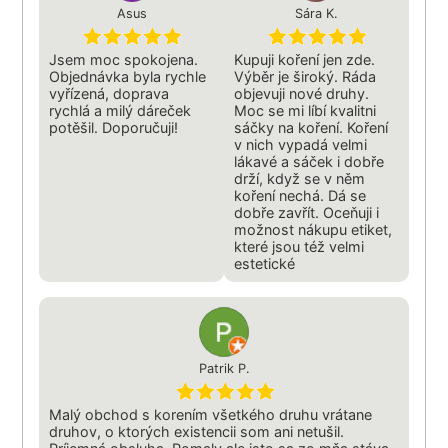
Asus
Sára K.
Jsem moc spokojena.
Kupuji koření jen zde.
Objednávka byla rychle
Výběr je široký. Ráda
vyřízená, doprava
objevuji nové druhy.
rychlá a milý dáreček
Moc se mi líbí kvalitni
potěšil. Doporučuji!
sáčky na koření. Koření
v nich vypadá velmi
lákavé a sáček i dobře
drží, když se v něm
koření nechá. Dá se
dobře zavřít. Oceňuji i
možnost nákupu etiket,
které jsou též velmi
estetické
Patrik P.
Malý obchod s korením všetkého druhu vrátane
druhov, o ktorých existencii som ani netušil.