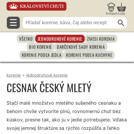
Prihlásiť
Košík
☰
VŠETKO
JEDNODRUHOVÉ KORENIE
ZMESI KORENIA
BIO KORENIE
DARČEKOVÉ SADY KORENIA
KORENIE PODĽA JEDLA
KORENIE PODĽA KUCHYNE
korenie
>
jednodruhové korenie
CESNAK ČESKÝ MLETÝ
Stačí malé množstvo mletého sušeného cesnaku a
behom chvíle vytvoríte plnú, rovnomernú chuť bez
kúskov, presne tak, ako ju v jedle potrebujete. Vďaka
svojej jemnej štruktúre sa rýchlo rozpúšťa a ľahko