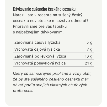
Dávkovanie sušeného českého cesnaku
Narazili ste v recepte na sušený český
cesnak a neviete aké množstvo odmerať?
Pripravili sme pre vás tabuľku
s najbežnejším dávkovaním.
Zarovnaná čajová lyžička
5 g
Vrchovatá čajová lyžička
7 g
Zarovnaná polievková lyžica
16 g
Vrchovatá polievková lyžica
21 g
Miery sú samozrejme približné a vždy platí,
že by ste sušeného českého cesnaku mali
dávať podľa svojich vlastných chuťových
preferencií.