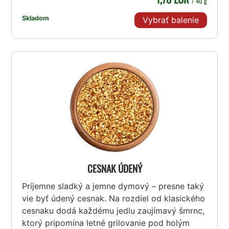
/ 40 g
Skladom
Vybrať balenie
CESNAK ÚDENÝ
Príjemne sladký a jemne dymový – presne taký
vie byť údený cesnak. Na rozdiel od klasického
cesnaku dodá každému jedlu zaujímavý šmrnc,
ktorý pripomína letné grilovanie pod holým