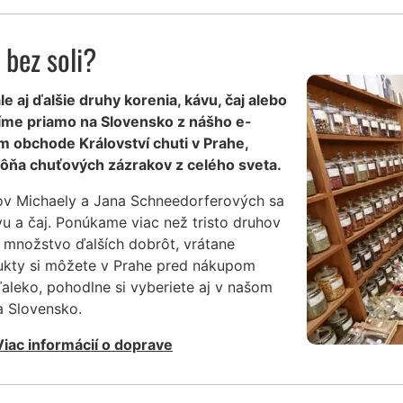
bez soli?
le aj ďalšie druhy korenia, kávu, čaj alebo
íme priamo na Slovensko z nášho e-
m obchode Království chuti v Prahe,
ôňa chuťových zázrakov z celého sveta.
ov Michaely a Jana Schneedorferových sa
vu a čaj. Ponúkame viac než tristo druhov
 množstvo ďalších dobrôt, vrátane
dukty si môžete v Prahe pred nákupom
ďaleko, pohodlne si vyberiete aj v našom
 Slovensko.
Viac informácií o doprave