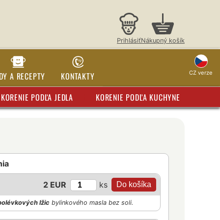
Prihlásiť
Nákupný košík
CZ verze
DY A RECEPTY
KONTAKTY
KORENIE PODĽA JEDLA
KORENIE PODĽA KUCHYNE
nia
ks
2 EUR
polévkových lžic
bylinkového masla bez soli.