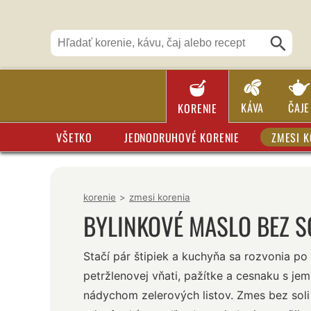
KÁVA
ČAJE
KORENIE
VŠETKO
JEDNODRUHOVÉ KORENIE
ZMESI K
korenie
>
zmesi korenia
BYLINKOVÉ MASLO BEZ S
Stačí pár štipiek a kuchyňa sa rozvonia po
petržlenovej vňati, pažítke a cesnaku s je
nádychom zelerových listov. Zmes bez soli 