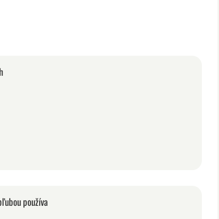
h
obľubou používa