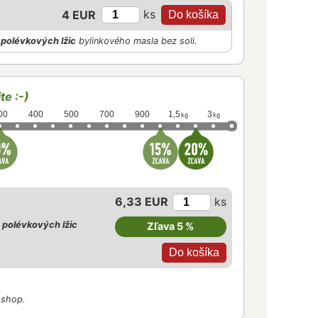
ks
4 EUR
polévkových lžic
bylinkového masla bez soli.
te :-)
00
400
500
700
900
1,5
3
kg
kg
6,33 EUR
ks
 polévkových lžic
Zľava 5 %
-shop.