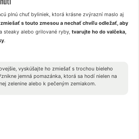
huti
hcú plnú chuť byliniek, ktorá krásne zvýrazní maslo aj
, zmiešať s touto zmesou a nechať chvíľu odležať, aby
 steaky alebo grilované ryby,
tvarujte ho do valčeka,
ky
.
vejšie, vyskúšajte ho zmiešať s trochou bieleho
 Vznikne jemná pomazánka, ktorá sa hodí nielen na
vanej zelenine alebo k pečeným zemiakom.