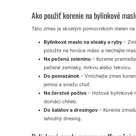
Ako použiť korenie na bylinkové mas
Táto zmes je skvelým pomocníkom nielen na m
Bylinkové maslo na steaky a ryby
– Zmi
položte na horúce mäso a nechajte masl
Na pečenú zeleninu
– Korenie premieša
pečené zemiaky, mrkvu alebo tekvicu.
Do pomazánok
– Vmíchejte zmes koreni
jemnú a sviežu chuť.
Na čerstvé pečivo
– Hotové bylinkové m
domáci chlieb.
Do šalátov a dresingov
– Korenie zmieš
lahodný dresing.