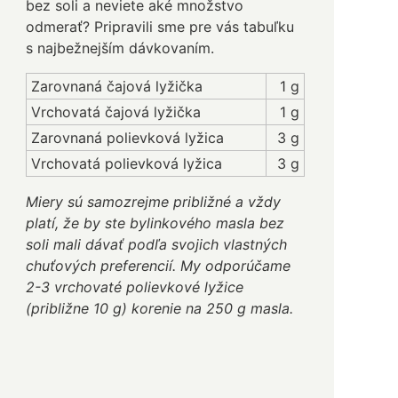
bez soli a neviete aké množstvo
odmerať? Pripravili sme pre vás tabuľku
s najbežnejším dávkovaním.
Zarovnaná čajová lyžička
1 g
Vrchovatá čajová lyžička
1 g
Zarovnaná polievková lyžica
3 g
Vrchovatá polievková lyžica
3 g
Miery sú samozrejme približné a vždy
platí, že by ste bylinkového masla bez
soli mali dávať podľa svojich vlastných
chuťových preferencií. My odporúčame
2-3 vrchovaté polievkové lyžice
(približne 10 g) korenie na 250 g masla.