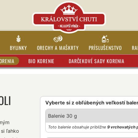
BYLINKY
ORECHY A MAŠKRTY
PRÍSLUŠENSTVO
RA
ORENIA
BIO KORENIE
DARČEKOVÉ SADY KORENIA
OLI
Vyberte si z obľúbených veľkostí bale
Balenie 30 g
mným
Toto balenie obsahuje približne
9 vrchovatých 
si ľahko