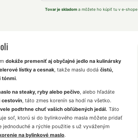
Tovar je skladom
a môžete ho kúpiť tu v e-shope
oli
ním
dokáže premeniť aj obyčajné jedlo na kulinársky
zelerové lístky a cesnak
, takže maslu dodá
čistú,
i tónmi
.
aslo na steaky, ryby alebo pečivo
, alebo hľadáte
 cestovín
, táto zmes korenín sa hodí na všetko.
kvele podtrhne chuť vašich obľúbených jedál.
Táto
je soľ, ktorú si do bylinkového masla môžete pridať
pre jednoduché a rýchle použitie s už vyváženým
 korenie na bylinkové maslo
.