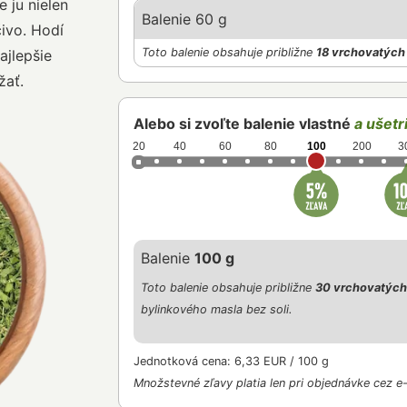
e ju nielen
Balenie 60 g
ivo. Hodí
Toto balenie obsahuje približne
18 vrchovatých 
ajlepšie
žať.
Alebo si zvoľte balenie vlastné
a ušetri
20
40
60
80
100
200
3
Balenie
100 g
Toto balenie obsahuje približne
30 vrchovatých
bylinkového masla bez soli.
Jednotková cena: 6,33 EUR / 100 g
Množstevné zľavy platia len pri objednávke cez e