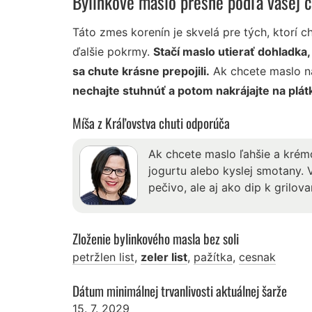
Bylinkové maslo presne podľa vašej c
Táto zmes korenín je skvelá pre tých, ktorí c
ďalšie pokrmy.
Stačí maslo utierať dohladka
sa chute krásne prepojili.
Ak chcete maslo na
nechajte stuhnúť a potom nakrájajte na plát
Míša z Kráľovstva chuti odporúča
Ak chcete maslo ľahšie a krémo
jogurtu alebo kyslej smotany.
pečivo, ale aj ako dip k grilo
Zloženie bylinkového masla bez soli
petržlen list
,
zeler list
,
pažítka
,
cesnak
Dátum minimálnej trvanlivosti aktuálnej šarže
15. 7. 2029