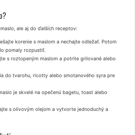
lo?
aslo, ale aj do ďalších receptov:
ešajte korenie s maslom a nechajte odležať. Potom
o pomaly rozpustiť.
jte s roztopeným maslom a potrite grilované alebo
a do tvarohu, ricotty alebo smotanového syra pre
aslo je skvelé na opečenú bagetu, toast alebo
ajte s olivovým olejom a vytvorte jednoduchý a